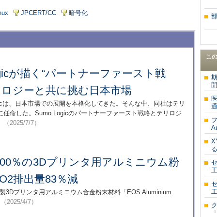
nux
JPCERT/CC
暗号化
こ
Logicが描く“パートナーファースト戦
リロジーと共に挑む日本市場
Logicは、日本市場での展開を本格化してきた。そんな中、同社はテリ
通
命した。Sumo Logicのパートナーファースト戦略とテリロジ
フ
。
（2025/7/7）
A
X
る
00％の3Dプリンタ用アルミニウム粉
O2排出量83％減
3Dプリンタ用アルミニウム合金粉末材料「EOS Aluminium
。
（2025/4/7）