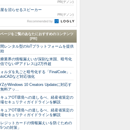
PR(デノン)
部屋を沼らせるスピーカー
PR(デノン)
Recommended by
のページをご覧のあなたにおすすめのコンテンツ
[PR]
期間レンタル型のIoTプラットフォームを提供
開始
医療業界の情報漏えいが深刻な米国、暗号化
信でないIPアドレスは2万件超
ォルダを丸ごと暗号化する「FinalCode」、
utoCADなど対応強化
YZがWindows 10 Creators Updateに対応す
無料アッ...
セキュアOT環境への道しるべ、経産省策定の
工場セキュリティガイドラインを解説
セキュアOT環境への道しるべ、経産省策定の
工場セキュリティガイドラインを解説
クレジットカードの情報漏えいを防ぐための
「5つの対策」