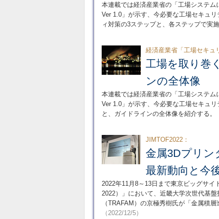
本連載では経済産業省の「工場システム
Ver 1.0」が示す、今必要な工場セキ
ィ対策の3ステップと、各ステップで実
経済産業省「工場セキュ
工場を取り巻
ンの全体像
本連載では経済産業省の「工場システム
Ver 1.0」が示す、今必要な工場セキ
と、ガイドラインの全体像を紹介する。
JIMTOF2022：
金属3Dプリ
最新動向と今
2022年11月8～13日まで東京ビッグサ
2022）」において、近畿大学次世代基盤
（TRAFAM）の京極秀樹氏が「金属積
（2022/12/5）