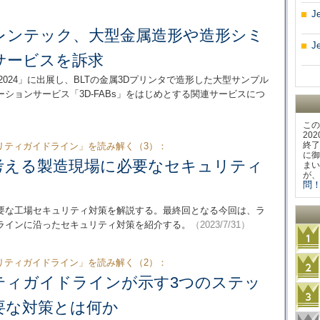
J
レンテック、大型金属造形や造形シミ
J
サービスを訴求
n 2024」に出展し、BLTの金属3Dプリンタで造形した大型サンプル
ションサービス「3D-FABs」をはじめとする関連サービスにつ
この
20
終了
リティガイドライン」を読み解く（3）：
に御
考える製造現場に必要なセキュリティ
まい
が、
問！
要な工場セキュリティ対策を解説する。最終回となる今回は、ラ
ラインに沿ったセキュリティ対策を紹介する。
（2023/7/31）
リティガイドライン」を読み解く（2）：
ティガイドラインが示す3つのステッ
要な対策とは何か