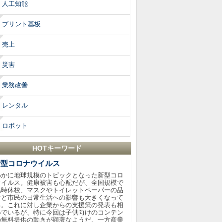
人工知能
プリント基板
売上
災害
業務改善
レンタル
ロボット
HOTキーワード
新型コロナウイルス
わかに地球規模のトピックとなった新型コロ
ウイルス。健康被害も心配だが、全国規模で
臨時休校、マスクやトイレットペーパーの品
など市民の日常生活への影響も大きくなって
る。これに対し企業からの支援策の発表も相
いでいるが、特に今回は子供向けのコンテン
の無料提供の動きが顕著なようだ。一方産業