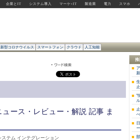
企業とIT
システム導入
マーケ×IT
製造業
電力
スマホ
新型コロナウイルス
スマートフォン
クラウド
人工知能
I
推
生
止
 ニュース・レビュー・解説 記事 ま
ー
アルプス システム インテグレーション