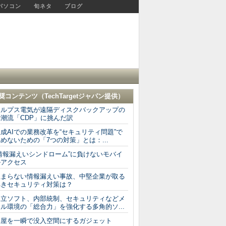
パソコン
旬ネタ
ブログ
奨コンテンツ（
TechTargetジャパン
提供）
アルプス電気が遠隔ディスクバックアップの
新潮流「CDP」に挑んだ訳
成AIでの業務改革を“セキュリティ問題”で
めないための「7つの対策」とは：...
“情報漏えいシンドローム”に負けないモバイ
ルアクセス
止まらない情報漏えい事故、中堅企業が取る
べきセキュリティ対策は？
日立ソフト、内部統制、セキュリティなどメ
ル環境の「総合力」を強化する多角的ソ...
部屋を一瞬で没入空間にするガジェット