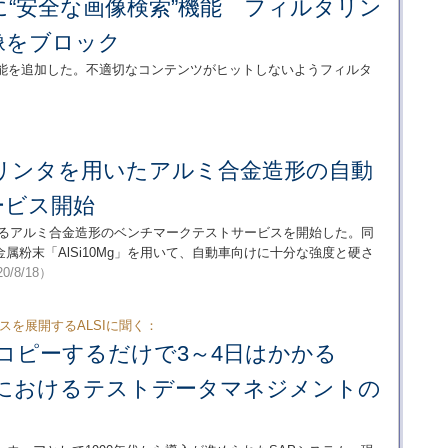
っずに“安全な画像検索”機能 フィルタリン
像をブロック
索機能を追加した。不適切なコンテンツがヒットしないようフィルタ
プリンタを用いたアルミ合金造形の自動
ービス開始
よるアルミ合金造形のベンチマークテストサービスを開始した。同
金属粉末「AlSi10Mg」を用いて、自動車向けに十分な強度と硬さ
0/8/18）
ネスを展開するALSIに聞く：
コピーするだけで3～4日はかかる
RPにおけるテストデータマネジメントの