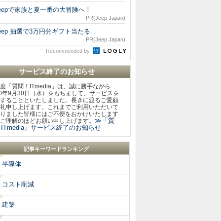
eepで家族と夏一番の大冒険へ！
PR(Jeep Japan)
eep 抽選で3万円分ギフト当たる
PR(Jeep Japan)
Recommended by
サービス終了のお知らせ
度「質問！ITmedia」は、誠に勝手ながら
20年9月30日（水）をもちまして、サービスを
することといたしました。長きに渡るご愛顧
礼申し上げます。これまでご利用いただいて
りました皆様にはご不便をおかけいたします
≫「質
ご理解のほどお願い申し上げます。
ITmedia」サービス終了のお知らせ
記事キーワードランキング
半導体
コスト削減
建築