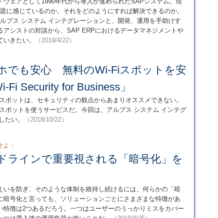
ウェアとして1990年代から導入が進められたSAPシステム。現
を課題に感じているのか。それをどのようにすれば解決できるのか。
アルプス システム インテグレーションと、開発、運用を手助けす
アシストの対談から、SAP ERPにおけるデータマネジメントや
ていきたい。
（2019/4/22）
ホでも安心 無料のWi-Fiスポットを安
Security for Business」
Fiスポットは、セキュリティの観点からあまりオススメできない。
iスポットを使うサービスだ。今回は、アルプス システム インテグ
介したい。
（2018/10/22）
せよ：
ドラインで重要視される「暗号化」を
えいを防ぎ、そのような体制を維持し続けるには、何らかの「暗
に暗号化と言っても、ソリューションごとにさまざまな特徴があ
い特徴は2つあるだろう。一つはユーザーのうっかりミスをカバー