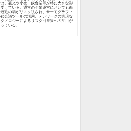
では、観光や小売、飲食業等が特に大きな影
を受けている。通常の企業運営においても面
や通勤の場がリスク視され、サーモグラフィ
Web会議ツールの活用、テレワークの実現な
テクノロジーによるリスク回避策への注目が
まっている。