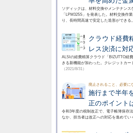
率を高めた金属
ソディックは、材料交換やメンテナンス
「LPM325S」を発表した。材料交換
り、長時間高速で安定した造形ができる
クラウド経費精
レス決済に対
ALSIの経費精算クラウド「BIZUTT
きる新機能が加わった。クレジットカー
（2021/8/31）
廃止されること、必要に
施行まで半年
正のポイント
令和3年度の税制改正で、電子帳簿保存法
なか、担当者は改正への対応を進めてい