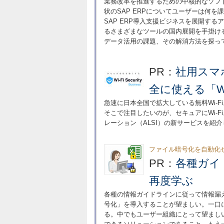
業務改革を推進するための中核的なソフト
状のSAP ERPについてユーザーは何
SAP ERP導入支援ビジネスを展開する
るさまざまなツールの国内展開を手掛ける
データ活用の課題、その解消方法を探っ
PR：
社用スマ
全に使える「Wi-Fi 
急速に日本全国で拡大している無料Wi-
そこで注目したいのが、セキュアにWi-F
レーション（ALSI）の新サービスを紹
ファイル暗号化を自動化
PR：
各種ガイ
再度学ぶ
各種の情報ガイドラインに従って情報漏
号化」を導入することが望ましい。一口
る。中でもユーザー組織にとって望まし