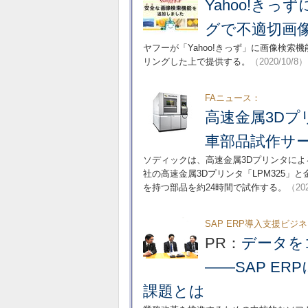
Yahoo!き
グで不適切画
ヤフーが「Yahoo!きっず」に画像検
リングした上で提供する。
（2020/10/8）
FAニュース：
高速金属3D
車部品試作サ
ソディックは、高速金属3Dプリンタに
社の高速金属3Dプリンタ「LPM325」と
を持つ部品を約24時間で試作する。
（202
SAP ERP導入支援ビジ
PR：
データを
――SAP E
課題とは