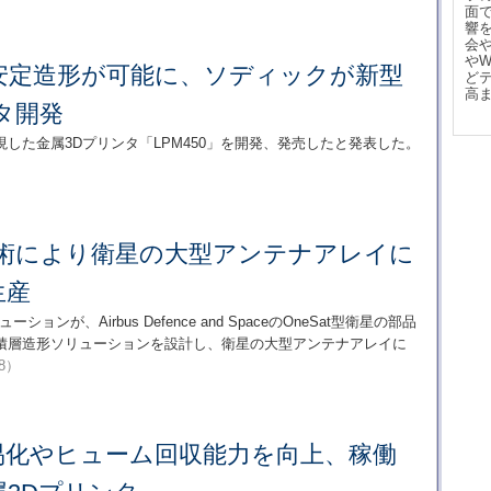
面
響
会
や
安定造形が可能に、ソディックが新型
ど
高
タ開発
した金属3Dプリンタ「LPM450」を開発、発売したと発表した。
技術により衛星の大型アンテナアレイに
生産
ソリューションが、Airbus Defence and SpaceのOneSat型衛星の部品
積層造形ソリューションを設計し、衛星の大型アンテナアレイに
/8）
易化やヒューム回収能力を向上、稼働