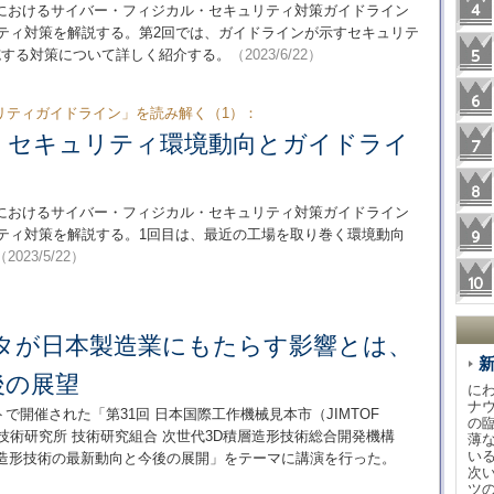
におけるサイバー・フィジカル・セキュリティ対策ガイドライン
ュリティ対策を解説する。第2回では、ガイドラインが示すセキュリテ
施する対策について詳しく紹介する。
（2023/6/22）
リティガイドライン」を読み解く（1）：
くセキュリティ環境動向とガイドライ
におけるサイバー・フィジカル・セキュリティ対策ガイドライン
ュリティ対策を解説する。1回目は、最近の工場を取り巻く環境動向
（2023/5/22）
ンタが日本製造業にもたらす影響とは、
後の展望
に
ナ
イトで開催された「第31回 日本国際工作機械見本市（JIMTOF
の
技術研究所 技術研究組合 次世代3D積層造形技術総合開発機構
薄
い
層造形技術の最新動向と今後の展開」をテーマに講演を行った。
次
ツ