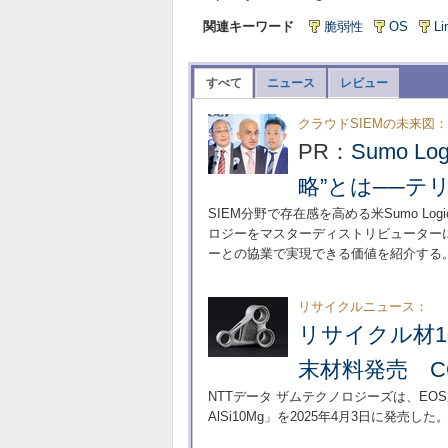
関連キーワード
脆弱性
OS
Li
すべて
ニュース
レビュー
クラウドSIEMの未来図：
PR：
Sumo 
略”とは──テ
SIEM分野で存在感を高める米Sumo 
ロジーをマスターディストリビューターに任
ーとの協業で実現できる価値を紹介する
リサイクルニュース：
リサイクル材1
末材料発売 C
NTTデータ ザムテクノロジーズは、EOS製
AlSi10Mg」を2025年4月3日に発売した