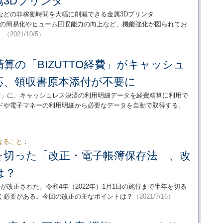
3Dプリンタ
などの非稼働時間を大幅に削減できる金属3Dプリンタ
作業の簡易化やヒューム回収能力の向上など、機能強化が図られてお
。
（2021/10/5）
算の「BIZUTTO経費」がキャッシュ
応、領収書原本添付が不要に
O経費」に、キャッシュレス決済の利用明細データを経費精算に利用で
ドや電子マネーの利用明細から必要なデータを自動で取得する。
なること：
を切った「改正・電子帳簿保存法」、改
は？
が改正された。令和4年（2022年）1月1日の施行まで半年を切る
く必要がある。今回の改正の主なポイントは？
（2021/7/16）