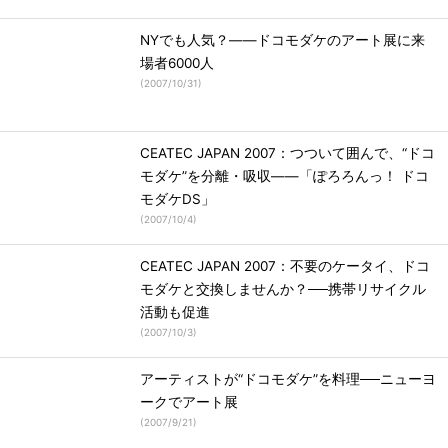
NYでも人気？――ドコモダケのアート展に来
場者6000人
(
2007/10/31
)
CEATEC JAPAN 2007：つついて囲んで、“ドコ
モダケ”を分離・吸収――「ぽろろんっ！ ドコ
モダケDS」
(
2007/10/4
)
CEATEC JAPAN 2007：不要のケータイ、ドコ
モダケと交換しませんか？──携帯リサイクル
活動も促進
(
2007/10/3
)
アーティストが“ドコモダケ”を料理──ニューヨ
ークでアート展
(
2007/9/21
)