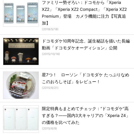
ファミリー勢ぞろい：ドコモから「Xperia
XZ2」「Xperia XZ2 Compact」「Xperia XZ2
Premium」登場 カメラ機能に注力【写真追
加】
(
2018/5/16
)
ドコモダケ10周年記念、誕生秘話を描いた長編
動画「ドコモダケオーディション」公開
(
2015/10/16
)
星7つ！ ローソン「ドコモダケ たっぷりなめ
このおろしそば」をレビュー！
(
2015/6/21
)
限定特典もまとめてチェック：“ドコモダケ”高
すぎる？――国内3大キャリアの「Xperia Z4」
の価格を比べてみた
(
2015/6/9
)