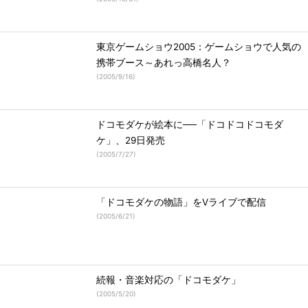
東京ゲームショウ2005：ゲームショウで人気の
携帯ブース～あれっ高橋名人？
(
2005/9/16
)
ドコモダケが絵本に──「ドコドコドコモダ
ケ」、29日発売
(
2005/7/27
)
「ドコモダケの物語」をVライブで配信
(
2005/6/21
)
続報・音楽対応の「ドコモダケ」
(
2005/5/20
)