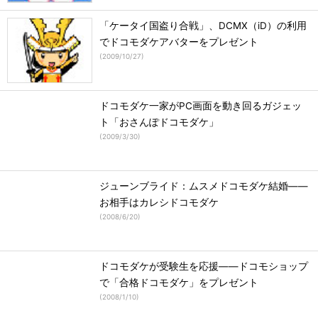
「ケータイ国盗り合戦」、DCMX（iD）の利用
でドコモダケアバターをプレゼント
(
2009/10/27
)
ドコモダケ一家がPC画面を動き回るガジェッ
ト「おさんぽドコモダケ」
(
2009/3/30
)
ジューンブライド：ムスメドコモダケ結婚――
お相手はカレシドコモダケ
(
2008/6/20
)
ドコモダケが受験生を応援――ドコモショップ
で「合格ドコモダケ」をプレゼント
(
2008/1/10
)