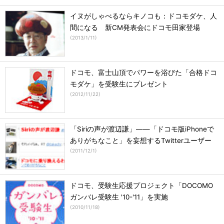
イヌがしゃべるならキノコも：ドコモダケ、人
間になる 新CM発表会にドコモ田家登場
(
2013/1/11
)
ドコモ、富士山頂でパワーを浴びた「合格ドコ
モダケ」を受験生にプレゼント
(
2012/11/22
)
「Siriの声が渡辺謙」――「ドコモ版iPhoneで
ありがちなこと」を妄想するTwitterユーザー
(
2011/12/1
)
ドコモ、受験生応援プロジェクト「DOCOMO
ガンバレ受験生 '10-'11」を実施
(
2010/11/18
)