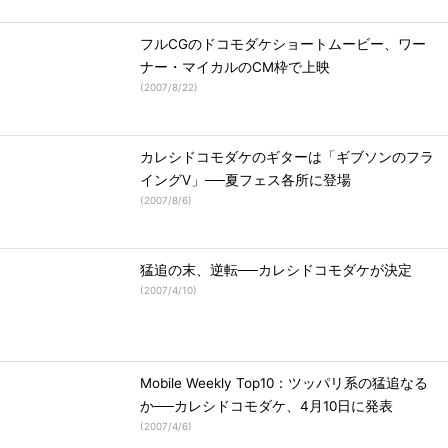
フルCGのドコモダケショートムービー、ワー
ナー・マイカルのCM枠で上映
(
2007/8/22
)
カレシドコモダケのギターは「ギブソンのフラ
イングV」──夏フェス各所に登場
(
2007/8/6
)
猛追の末、逆転──カレシドコモダケが決定
(
2007/4/10
)
Mobile Weekly Top10：ツッパリ系の猛追なる
か──カレシドコモダケ、4月10日に発表
(
2007/4/6
)