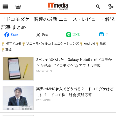
「ドコモダケ」関連の最新 ニュース・レビュー・解説
記事 まとめ
Share
Post
LINE
NTTドコモ
ソニーモバイルコミュニケーションズ
Android
動画
支援
Sペンが進化した「Galaxy Note9」がドコモか
らも登場 “ドコモダケ”なアプリも搭載
(
2018/10/17
)
楽天のMNO参入でどう出る？ ドコモダケはど
こに？ ドコモ株主総会 質疑応答
(
2018/6/19
)