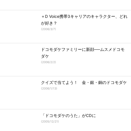
＋D Voice携帯3キャリアのキャラクター、どれ
が好き？
(
2006/3/7
)
ドコモダケファミリーに新顔──ムスメドコモ
ダケ
(
2006/2/2
)
クイズで当てよう！ 金・銀・銅のドコモダケ
(
2006/1/13
)
「ドコモダケのうた」がCDに
(
2005/12/21
)