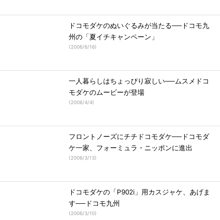
ドコモダケのぬいぐるみが当たる──ドコモ九
州の「夏イチキャンペーン」
(
2006/6/16
)
一人暮らしはちょっぴり寂しい──ムスメドコ
モダケのムービーが登場
(
2006/4/4
)
フロントノーズにチチドコモダケ──ドコモダ
ケ一家、フォーミュラ・ニッポンに進出
(
2006/3/13
)
ドコモダケの「P902i」用カスジャケ、あげま
す──ドコモ九州
(
2006/3/10
)