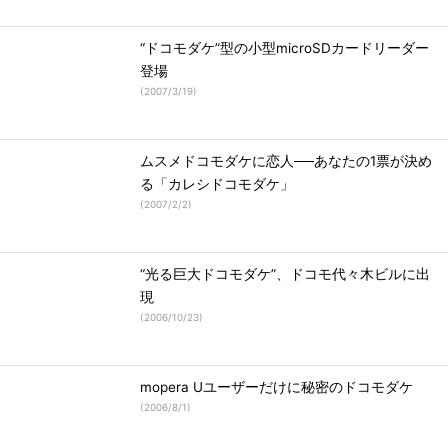
“ドコモダケ”型の小型microSDカードリーダー
登場
(
2007/3/19
)
ムスメドコモダケに恋人──あなたの1票が決め
る「カレシドコモダケ」
(
2007/2/2
)
“光る巨大ドコモダケ”、ドコモ代々木ビルに出
現
(
2006/10/23
)
mopera Uユーザーだけに秘密のドコモダケ
(
2006/8/1
)