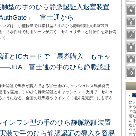
接触型の手のひら静脈認証入退室装置
e AuthGate」 富士通から
ョンズは、小型軽量で非接触型の手のひら静脈認証入退室装置
を発売。高防塵・防水性能で利用シーンが広く、セキュリティと利便性を兼ね備
1/9）
認証とICカードで「馬券購入」もキャ
―JRA、富士通の手のひら静脈認証
静脈認証で馬券が購入できる富士通の“キャッシュレス馬券発売
場で運用を開始。手のひら静脈認証とキャッシュレス決済で、セキュ
るようになる。全国の競馬場やウインズ（場外発売所）にも順次
に
ナ
の
薄
い
ルインワン型の手のひら静脈認証装置
次
ツ
の実装で手のひら静脈認証の導入を容易
面