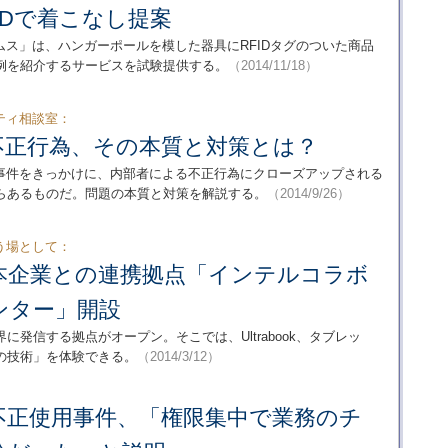
IDで着こなし提案
ス」は、ハンガーポールを模した器具にRFIDタグのついた商品
例を紹介するサービスを試験提供する。
（2014/11/18）
ティ相談室：
不正行為、その本質と対策とは？
事件をきっかけに、内部者による不正行為にクローズアップされる
らあるものだ。問題の本質と対策を解説する。
（2014/9/26）
う場として：
本企業との連携拠点「インテルコラボ
ンター」開設
発信する拠点がオープン。そこでは、Ultrabook、タブレッ
の技術」を体験できる。
（2014/3/12）
不正使用事件、「権限集中で業務のチ