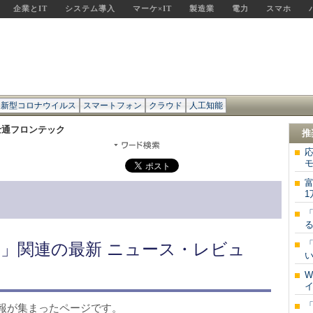
企業とIT
システム導入
マーケ×IT
製造業
電力
スマホ
新型コロナウイルス
スマートフォン
クラウド
人工知能
士通フロンテック
推
応
「
る
「
」関連の最新 ニュース・レビュ
い
W
報が集まったページです。