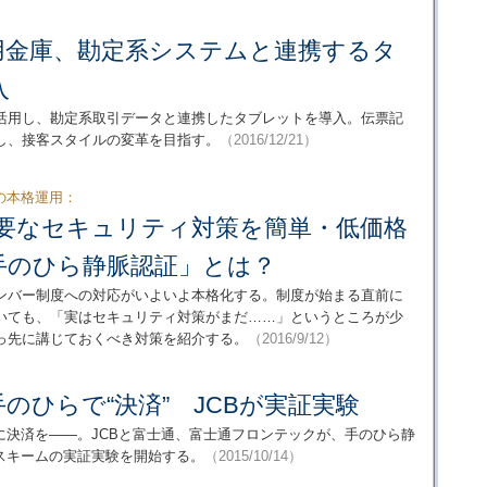
用金庫、勘定系システムと連携するタ
入
活用し、勘定系取引データと連携したタブレットを導入。伝票記
し、接客スタイルの変革を目指す。
（2016/12/21）
の本格運用：
要なセキュリティ対策を簡単・低価格
手のひら静脈認証」とは？
ンバー制度への対応がいよいよ本格化する。制度が始まる直前に
いても、「実はセキュリティ対策がまだ……」というところが少
っ先に講じておくべき対策を紹介する。
（2016/9/12）
のひらで“決済” JCBが実証実験
に決済を――。JCBと富士通、富士通フロンテックが、手のひら静
スキームの実証実験を開始する。
（2015/10/14）