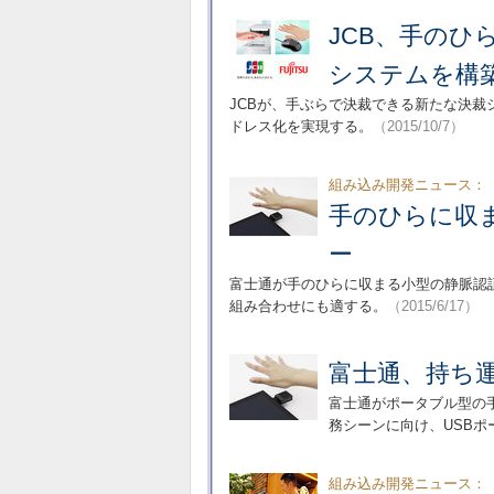
JCB、手のひ
システムを構
JCBが、手ぶらで決裁できる新たな決
ドレス化を実現する。
（2015/10/7）
組み込み開発ニュース：
手のひらに収
ー
富士通が手のひらに収まる小型の静脈認
組み合わせにも適する。
（2015/6/17）
富士通、持ち
富士通がポータブル型の
務シーンに向け、USB
組み込み開発ニュース：