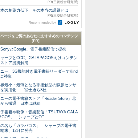
PR(三菱総合研究所)
日本の創薬力低下、その本当の課題とは
PR(三菱総合研究所)
Recommended by
のページをご覧のあなたにおすすめのコンテンツ
[PR]
SonyとGoogle、電子書籍配信で提携
ャープとCCC、GALAPAGOS向けコンテン
ツストア提携解消
ニー、3G機能付き電子書籍リーダーでKind
eに対抗
世界最小・最薄となる非接触型の静脈センサ
ーを実用化――富士通ら3社
ニーの電子書籍ストア「Reader Store」北
米から撤退 日本は継続
子書籍や映像・音楽配信「TSUTAYA GALA
AGOS」 シャープとCC...
その名も「ガラパゴス」 シャープの電子書
端末、12月に発売