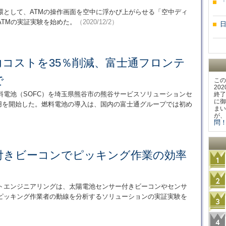
環として、ATMの操作画面を空中に浮かび上がらせる「空中ディ
TMの実証実験を始めた。
（2020/12/2）
力コストを35％削減、富士通フロンテ
で
この
20
料電池（SOFC）を埼玉県熊谷市の熊谷サービスソリューションセ
終了
に御
り運用を開始した。燃料電池の導入は、国内の富士通グループでは初め
まい
が、
問！
付きビーコンでピッキング作業の効率
トエンジニアリングは、太陽電池センサー付きビーコンやセンサ
ピッキング作業者の動線を分析するソリューションの実証実験を