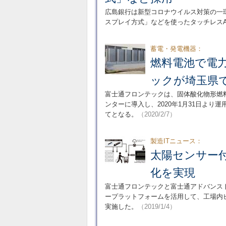
広島銀行は新型コロナウイルス対策の一
スプレイ方式」などを使ったタッチレスA
蓄電・発電機器：
燃料電池で電
ックが埼玉県
富士通フロンテックは、固体酸化物形燃
ンターに導入し、2020年1月31日よ
てとなる。
（2020/2/7）
製造ITニュース：
太陽センサー
化を実現
富士通フロンテックと富士通アドバンス
ープラットフォームを活用して、工場内
実施した。
（2019/1/4）