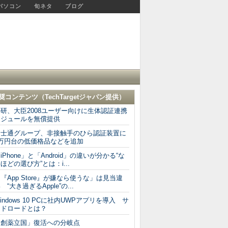
パソコン
旬ネタ
ブログ
奨コンテンツ（
TechTargetジャパン
提供）
研、大臣2008ユーザー向けに生体認証連携
モジュールを無償提供
富士通グループ、非接触手のひら認証装置に
1万円台の低価格品などを追加
iPhone」と「Android」の違いが分かる“な
ほどの選び方”とは：i...
『App Store』が嫌なら使うな」は見当違
 “大き過ぎるApple”の...
indows 10 PCに社内UWPアプリを導入 サ
イドロードとは？
「創薬立国」復活への分岐点