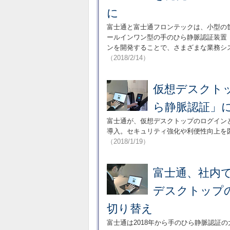
に
富士通と富士通フロンテックは、小型の
ールインワン型の手のひら静脈認証装置「Pal
ンを開発することで、さまざまな業務シ
（2018/2/14）
仮想デスクト
ら静脈認証」
富士通が、仮想デスクトップのログイン
導入。セキュリティ強化や利便性向上を
（2018/1/19）
富士通、社内
デスクトップ
切り替え
富士通は2018年から手のひら静脈認証