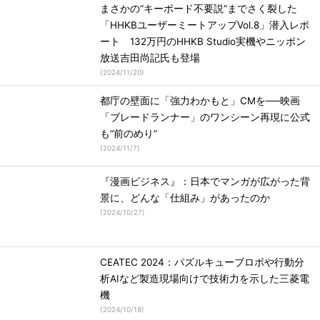
まさかの“キーボード不要説”までさく裂した
「HHKBユーザーミートアップVol.8」潜入レポ
ート 132万円のHHKB Studio実機やニッポン
放送吉田尚記氏も登場
(
2024/11/20
)
都庁の壁面に「強力わかもと」CMを──映画
「ブレードランナー」のワンシーン再現に公式
も“前のめり”
(
2024/11/7
)
『漫画ビジネス』：日本でマンガが広がった背
景に、どんな「仕組み」があったのか
(
2024/10/27
)
CEATEC 2024：パズルキューブロボや行動分
析AIなど製造現場向けで技術力を示した三菱電
機
(
2024/10/18
)