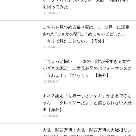
を回ってみた
(
2025/4/17
)
こちらを見つめる猫→実は…… 世界一に認定
された“まさかの姿”に「めっちゃビビった」
「今まで見たことない」【海外】
(
2025/4/13
)
「ちょっと怖い」 “体の一部”が長すぎる女性
がギネス認定 二度見必至のパフォーマンスに
「うわぁ！」「びっくり」【海外】
(
2025/4/15
)
ギネス認定「世界一小さいヤギ」がまるで赤ち
ゃん 「クレイジーだよ」と信じられない人続
出【海外】
(
2025/4/3
)
大阪・関西万博：大阪・関西万博の大屋根リン