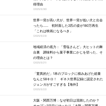
得理由
(
2025/5/30
)
世界一背が高い犬が、世界一背が低い犬と出会
ったら…… 初対面した2匹の姿が180万再生
「これは映画になるべき」
(
2025/5/23
)
地域経済の底力：「雪塩さんど」大ヒットの舞
台裏 調味料から菓子事業にかじを切った、そ
の理由とは？
(
2025/5/21
)
「驚異的だ」1本のブロックに積みあげた総量
なんと58キロ！ ギネス世界記録に認定された
ジェンガがすごすぎる【海外】
(
2025/5/22
)
大阪・関西万博：なぜ初日は混雑したのか？
オープン2日目にゆったり「大阪・関西万博」