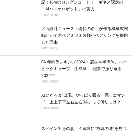
記：18mのロングシュート！ ギネス認定の
「AIバスケロボット」の実力
(
2025/1/20
)
メカ設計ニュース：現代の名工が作る機械式腕
時計がミネベアミツミ製極小ベアリングを採用
した理由
(
2025/1/16
)
FA 年間ランキング2024：震災や半導体、ルー
ビックキューブ、生成AI……記事で振り返る
2024年
(
2024/12/27
)
Xに“だるま”出現、やっぱり回る 隠しコマン
ド「上上下下左右左右BA」って何だっけ？
(
2024/12/24
)
スペイン出身の妻、冷蔵庫に“故郷の味”を見つ