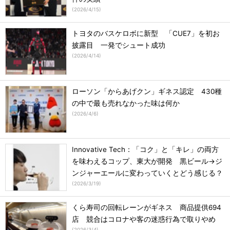
(
2026/4/15
)
トヨタのバスケロボに新型 「CUE7」を初お
披露目 一発でシュート成功
(
2026/4/14
)
ローソン「からあげクン」ギネス認定 430種
の中で最も売れなかった味は何か
(
2026/4/6
)
Innovative Tech：「コク」と「キレ」の両方
を味わえるコップ、東大が開発 黒ビール→ジ
ンジャーエールに変わっていくとどう感じる？
(
2026/3/19
)
くら寿司の回転レーンがギネス 商品提供694
店 競合はコロナや客の迷惑行為で取りやめ
(
2026/3/4
)