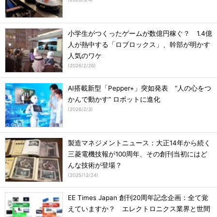
小学生がつくったゲームが数億円稼ぐ？ 1.4億
人が熱中する「ロブロックス」、幹部が明かす
人気のワケ
(
2026/2/26
)
AI搭載新型「Pepper+」突如発表 “人の心をつ
かんで動かす” ロボットに進化
(
2026/2/3
)
製造マネジメントニュース：大正14年から続く
三菱電機技報が100周年、その創刊当初にはど
んな技術が登場？
(
2025/12/24
)
EE Times Japan 創刊20周年記念企画：全て覚
えていますか？ エレクトロニクス業界と世間