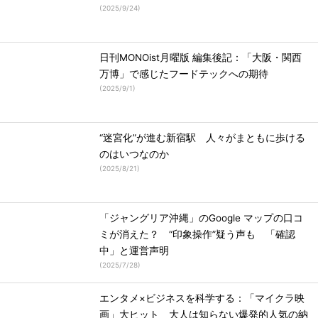
(
2025/9/24
)
日刊MONOist月曜版 編集後記：「大阪・関西
万博」で感じたフードテックへの期待
(
2025/9/1
)
“迷宮化”が進む新宿駅 人々がまともに歩ける
のはいつなのか
(
2025/8/21
)
「ジャングリア沖縄」のGoogle マップの口コ
ミが消えた？ “印象操作”疑う声も 「確認
中」と運営声明
(
2025/7/28
)
エンタメ×ビジネスを科学する：「マイクラ映
画」大ヒット 大人は知らない爆発的人気の納