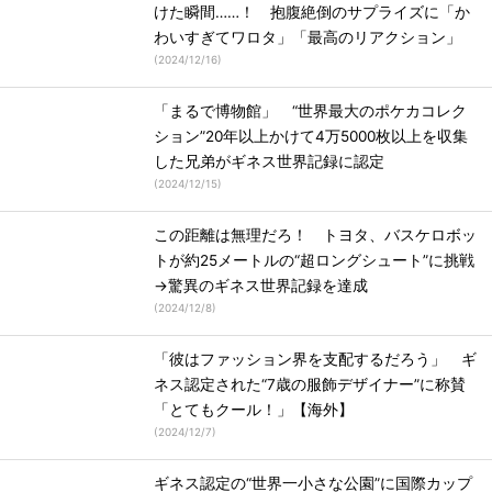
けた瞬間……！ 抱腹絶倒のサプライズに「か
わいすぎてワロタ」「最高のリアクション」
(
2024/12/16
)
「まるで博物館」 “世界最大のポケカコレク
ション”20年以上かけて4万5000枚以上を収集
した兄弟がギネス世界記録に認定
(
2024/12/15
)
この距離は無理だろ！ トヨタ、バスケロボッ
トが約25メートルの“超ロングシュート”に挑戦
→驚異のギネス世界記録を達成
(
2024/12/8
)
「彼はファッション界を支配するだろう」 ギ
ネス認定された“7歳の服飾デザイナー”に称賛
「とてもクール！」【海外】
(
2024/12/7
)
ギネス認定の“世界一小さな公園”に国際カップ