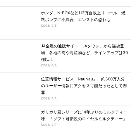
ホンダ、N-BOXなど113万台以上リコール 燃
料ポンプに不具合、エンストの恐れも
(
2023/12/8
)
JA全農の通販サイト「JAタウン」から福袋登
場 各地の肉や海産物など、ラインアップは30
種以上
(
2023/12/8
)
位置情報サービス「NauNau」、約300万人分
のユーザー情報にアクセス可能だったとして謝
罪
(
2023/12/7
)
ガリガリ君シリーズに14年ぶりのミルクティー
味 「ソフト君伝説のロイヤルミルクティー」
(
2023/12/7
)