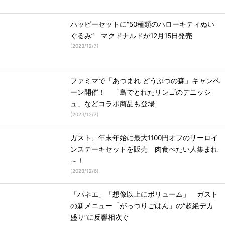
ハッピーセットに“50種類のハローキティぬい
ぐるみ” マクドナルドが12月15日発売
(
2023/12/7
)
ファミマで「あつまれ どうぶつの森」キャンペ
ーン開催！ 「島でとれたリンゴのデニッシ
ュ」などコラボ商品も登場
(
2023/12/7
)
ガスト、年末年始に最大1100円オフのサーロイ
ンステーキセットを販売 肉食べたい人集まれ
～！
(
2023/12/6
)
「パネエ」「想像以上にボリューム」 ガスト
の新メニュー「がっつりごはん」の“超絶デカ
盛り”に反響相次ぐ