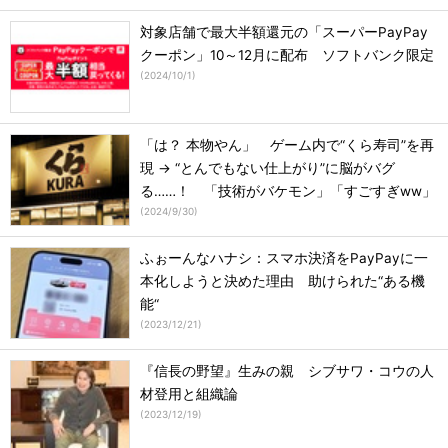
対象店舗で最大半額還元の「スーパーPayPay
クーポン」10～12月に配布 ソフトバンク限定
(
2024/10/1
)
「は？ 本物やん」 ゲーム内で“くら寿司”を再
現 → “とんでもない仕上がり”に脳がバグ
る……！ 「技術がバケモン」「すごすぎww」
(
2024/9/30
)
ふぉーんなハナシ：スマホ決済をPayPayに一
本化しようと決めた理由 助けられた“ある機
能“
(
2023/12/21
)
『信長の野望』生みの親 シブサワ・コウの人
材登用と組織論
(
2023/12/19
)