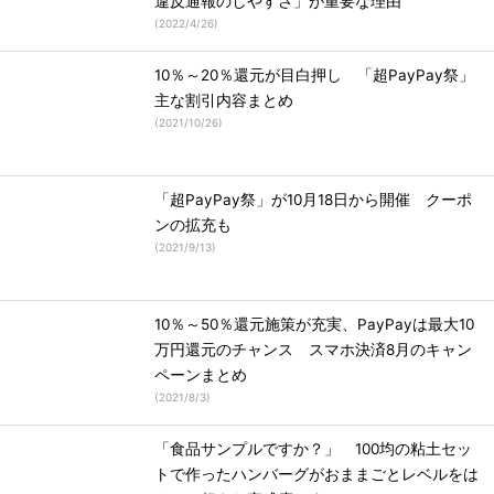
違反通報のしやすさ」が重要な理由
(
2022/4/26
)
10％～20％還元が目白押し 「超PayPay祭」
主な割引内容まとめ
(
2021/10/26
)
「超PayPay祭」が10月18日から開催 クーポ
ンの拡充も
(
2021/9/13
)
10％～50％還元施策が充実、PayPayは最大10
万円還元のチャンス スマホ決済8月のキャン
ペーンまとめ
(
2021/8/3
)
「食品サンプルですか？」 100均の粘土セッ
トで作ったハンバーグがおままごとレベルをは