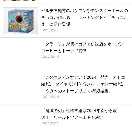
パルデア地方のポケモンやモンスターボールの
チョコが作れる！ クッキングトイ「チョコた
ま」に新作登場
(
2023/12/13
)
「グラニフ」が初のカフェ併設店をオープン
コーヒーとドーナツ提供
(
2023/12/11
)
「このマンガがすごい！2024」発売 オトコ
編1位「ダイヤモンドの功罪」、オンナ編1位
「うみべのストーブ 大白小蟹短編集」
(
2023/12/11
)
「鬼滅の刃」柱稽古編は2024年春から放
送！ ワールドツアー上映も決定
(
2023/12/10
)