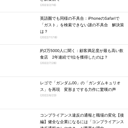
(
2023/2/16
)
英語圏でも同様の不具合：iPhoneのSafariで
「ガスト」を検索できない謎の不具合 解決策
は？
(
2022/11/18
)
約2万5000人に聞く：顧客満足度が最も高い飲
食店 2年連続で1位を獲得したのは？
(
2022/7/28
)
レゴで「ガンダム00」の「ガンダムキュリオ
ス」を再現 変形までする力作に驚嘆の声
(
2022/6/23
)
コンプライアンス違反の通報と職場の変化【後
編】健全な企業になるには「コンプライアンス