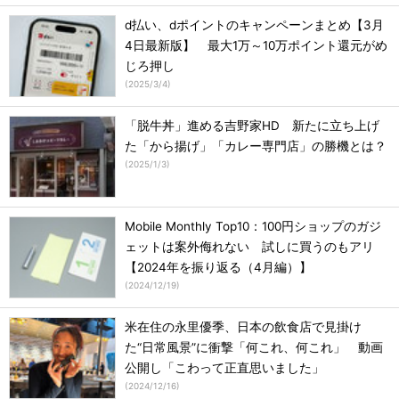
d払い、dポイントのキャンペーンまとめ【3月
4日最新版】 最大1万～10万ポイント還元がめ
じろ押し
(
2025/3/4
)
「脱牛丼」進める吉野家HD 新たに立ち上げ
た「から揚げ」「カレー専門店」の勝機とは？
(
2025/1/3
)
Mobile Monthly Top10：100円ショップのガジ
ェットは案外侮れない 試しに買うのもアリ
【2024年を振り返る（4月編）】
(
2024/12/19
)
米在住の永里優季、日本の飲食店で見掛け
た“日常風景”に衝撃「何これ、何これ」 動画
公開し「こわって正直思いました」
(
2024/12/16
)