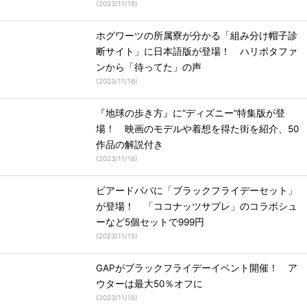
(
2023/11/19
)
ホグワーツの所属寮が分かる「組み分け帽子診
断サイト」に日本語版が登場！ ハリポタファ
ンから「待ってた」の声
(
2023/11/16
)
『地球の歩き方』に“ディズニー”特集版が登
場！ 映画のモデルや着想を得た街を紹介、50
作品の解説付き
(
2023/11/16
)
ビアードパパに「ブラックフライデーセット」
が登場！ 「ココナッツサブレ」のコラボシュ
ーなど5個セットで999円
(
2023/11/15
)
GAPがブラックフライデーイベント開催！ ア
ウターは最大50％オフに
(
2023/11/15
)