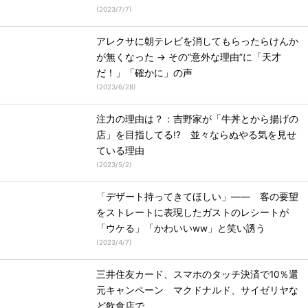
(
2023/7/7
)
アレクサに朝テレビを消してもらったらけんか
が無くなった → その“意外な理由”に「天才
だ！」「確かに」の声
(
2023/6/28
)
注力の理由は？：吉野家が「牛丼とから揚げの
店」を目指してる!? 並々ならぬやる気を見せ
ている理由
(
2023/5/2
)
「デザート持ってきてほしい」―― 客の要望
をストレートに表現したガストのレシートが
「ウケる」「かわいいww」と笑い誘う
(
2023/4/7
)
三井住友カード、スマホのタッチ決済で10％還
元キャンペーン マクドナルド、サイゼリヤな
ど飲食店で