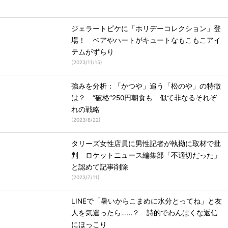
ジェラートピケに「ホリデーコレクション」登
場！ ベアやハートがキュートなもこもこアイ
テムがずらり
(
2023/11/15
)
強みを分析：「かつや」追う「松のや」の特徴
は？ “破格”250円朝食も 似て非なるそれぞ
れの戦略
(
2023/8/22
)
タリーズ女性店員に男性記者が執拗に取材で批
判 ロケットニュース編集部「不適切だった」
と認めて記事削除
(
2023/7/11
)
LINEで「暑いからこまめに水分とってね」と友
人を気遣ったら……？ 詩的でわんぱくな返信
にほっこり