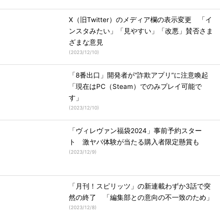
X（旧Twitter）のメディア欄の表示変更 「イ
ンスタみたい」「見やすい」「改悪」賛否さま
ざまな意見
(
2023/12/10
)
「8番出口」開発者が“詐欺アプリ”に注意喚起
「現在はPC（Steam）でのみプレイ可能で
す」
(
2023/12/10
)
「ヴィレヴァン福袋2024」事前予約スター
ト 激ヤバ体験が当たる購入者限定懸賞も
(
2023/12/9
)
「月刊！スピリッツ」の新連載わずか3話で突
然の終了 「編集部との意向の不一致のため」
(
2023/12/8
)