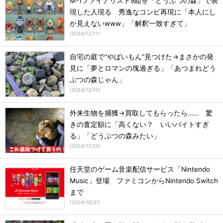
M-1ファイナリスト9組を「どうぶつの森」で表
現した人現る 秀逸なコンビ再現に「本人にし
か見えないwww」「解釈一致すぎて」
(
2024/12/11
)
自宅の庭で“やばいもん”見つけた→まさかの発
見に「夢とロマンの塊過ぎる」「あつまれどう
ぶつの森じゃん」
(
2024/12/10
)
外来生物を捕獲→買取してもらったら…… 驚
きの査定額に「高くない？ いいバイトすぎ
る」「どうぶつの森みたい」
(
2024/11/20
)
任天堂のゲーム音楽配信サービス「Nintendo
Music」登場 ファミコンからNintendo Switch
まで
(
2024/10/31
)