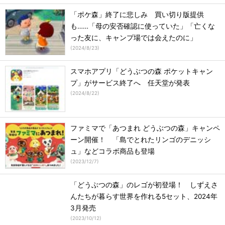
「ポケ森」終了に悲しみ 買い切り版提供
も……「母の安否確認に使っていた」「亡くな
った友に、キャンプ場では会えたのに」
(
2024/8/23
)
スマホアプリ「どうぶつの森 ポケットキャン
プ」がサービス終了へ 任天堂が発表
(
2024/8/22
)
ファミマで「あつまれ どうぶつの森」キャンペ
ーン開催！ 「島でとれたリンゴのデニッシ
ュ」などコラボ商品も登場
(
2023/12/7
)
「どうぶつの森」のレゴが初登場！ しずえさ
んたちが暮らす世界を作れる5セット、2024年
3月発売
(
2023/10/12
)