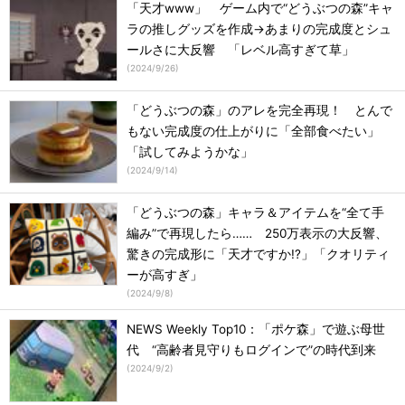
「天才www」 ゲーム内で“どうぶつの森”キャ
ラの推しグッズを作成→あまりの完成度とシュ
ールさに大反響 「レベル高すぎて草」
(
2024/9/26
)
「どうぶつの森」のアレを完全再現！ とんで
もない完成度の仕上がりに「全部食べたい」
「試してみようかな」
(
2024/9/14
)
「どうぶつの森」キャラ＆アイテムを“全て手
編み”で再現したら…… 250万表示の大反響、
驚きの完成形に「天才ですか!?」「クオリティ
ーが高すぎ」
(
2024/9/8
)
NEWS Weekly Top10：「ポケ森」で遊ぶ母世
代 “高齢者見守りもログインで”の時代到来
(
2024/9/2
)