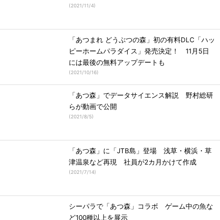
(
2021/11/4
)
「あつまれ どうぶつの森」初の有料DLC「ハッ
ピーホームパラダイス」発売決定！ 11月5日
には最後の無料アップデートも
(
2021/10/16
)
「あつ森」でデータサイエンス解説 野村総研
らが動画で公開
(
2021/8/5
)
「あつ森」に「JTB島」登場 浅草・横浜・草
津温泉など再現 社員が2カ月かけて作成
(
2021/7/14
)
シーパラで「あつ森」コラボ ゲーム中の魚な
ど100種以上を展示