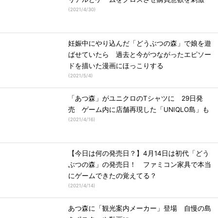
(
2021/4/30
)
妊娠中にやり込んだ「どうぶつの森」で娘を遊
ばせていたら 過去と今がつながったエピソー
ドを描いた漫画にほっこりする
(
2021/5/4
)
「あつ森」がユニクロのTシャツに 29日発
売 ゲーム内に店舗再現した「UNIQLO島」も
(
2021/4/16
)
【今日は何の発売日？】4月14日は初代「どう
ぶつの森」の発売日！ ファミコン家具で本当
にゲームできたの覚えてる？
(
2021/4/14
)
あつ森に「観光案内メーカー」登場 自慢の島