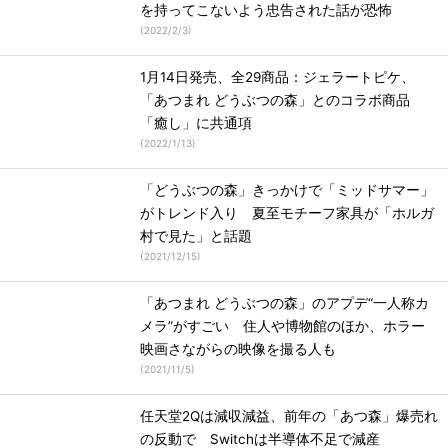
を持ってこないよう忠告された話が恐怖
(
2022/2/3
)
1月14日発売、全29商品：ジェラートピケ、
「あつまれ どうぶつの森」とのコラボ商品
「癒し」に共通項
(
2022/1/13
)
「どうぶつの森」きっかけで「ミッドサマー」
がトレンド入り 夏至モチーフ家具が「ホルガ
村で見た」と話題
(
2021/12/15
)
「あつまれ どうぶつの森」のアプデ“一人称カ
メラ”がすごい 住人や博物館のほか、ホラー
映画さながらの映像を撮る人も
(
2021/11/5
)
任天堂2Qは減収減益、前年の「あつ森」爆売れ
の反動で Switchは半導体不足で減産