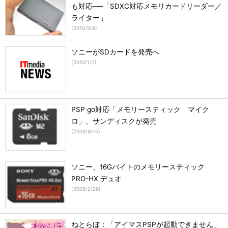
も対応──「SDXC対応メモリカードリーダー／
ライター」
(
2010/9/8
)
ソニーがSDカードを発売へ
(
2010/1/7
)
PSP go対応「メモリースティック マイク
ロ」、サンディスクが発売
(
2009/9/15
)
ソニー、16Gバイトのメモリースティック
PRO-HX デュオ
(
2009/2/26
)
ねとらぼ：「アイマスPSPが起動できません」