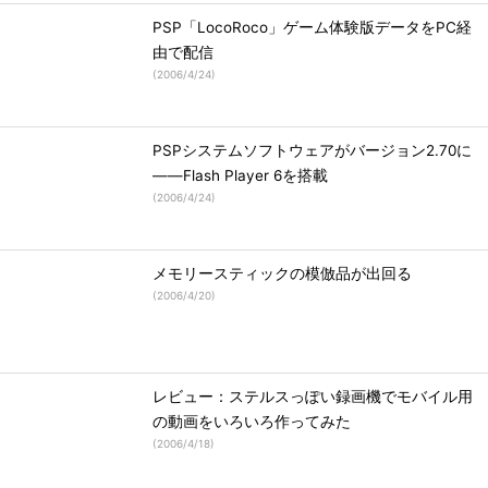
PSP「LocoRoco」ゲーム体験版データをPC経
由で配信
(
2006/4/24
)
PSPシステムソフトウェアがバージョン2.70に
――Flash Player 6を搭載
(
2006/4/24
)
メモリースティックの模倣品が出回る
(
2006/4/20
)
レビュー：ステルスっぽい録画機でモバイル用
の動画をいろいろ作ってみた
(
2006/4/18
)