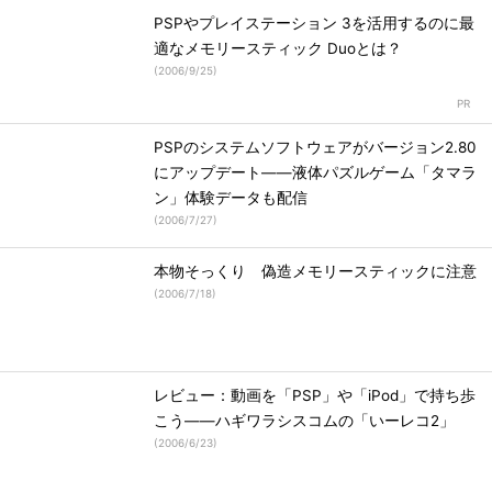
PSPやプレイステーション 3を活用するのに最
適なメモリースティック Duoとは？
(
2006/9/25
)
PSPのシステムソフトウェアがバージョン2.80
にアップデート――液体パズルゲーム「タマラ
ン」体験データも配信
(
2006/7/27
)
本物そっくり 偽造メモリースティックに注意
(
2006/7/18
)
レビュー：動画を「PSP」や「iPod」で持ち歩
こう――ハギワラシスコムの「いーレコ2」
(
2006/6/23
)