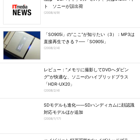
ト ソニーが誤出荷
(
2008/4/9
)
「SO905i」の“ここ”が知りたい（3）：MP3は
直接再生できる？──「SO905i」
(
2008/2/4
)
レビュー：“メモリに撮影してDVDへダビン
グ”が快適な、ソニーのハイブリッドプラス
「HDR-UX20」
(
2008/2/4
)
SDモデルも進化――SDハンディカムに顔認識
対応モデルほか追加
(
2008/1/17
)