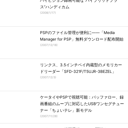
ハイビジョン録画可能な“ハイブリッドプラ
ス”ハンディカム
(
2008/1/17
)
PSPのファイル管理が便利に――「Media
Manager for PSP」無料ダウンロード配布開始
(
2007/12/18
)
リンクス、3.5インチベイ内蔵型のメモリカー
ドリーダー「SFD-321F/T5UJR-3BEZEL」
(
2007/12/3
)
ケータイやPSPで視聴可能：バッファロー、録
画番組のムーブに対応したUSBワンセグチュー
ナー「ちょいテレ」新モデル
(
2007/11/28
)