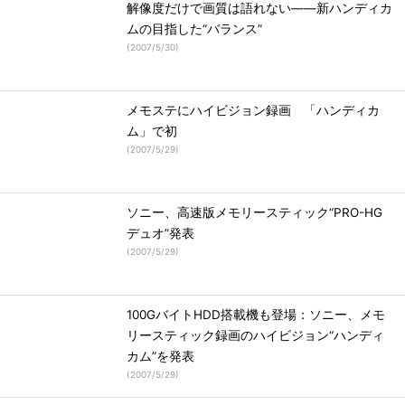
解像度だけで画質は語れない――新ハンディカ
ムの目指した“バランス”
(
2007/5/30
)
メモステにハイビジョン録画 「ハンディカ
ム」で初
(
2007/5/29
)
ソニー、高速版メモリースティック“PRO-HG
デュオ”発表
(
2007/5/29
)
100GバイトHDD搭載機も登場：ソニー、メモ
リースティック録画のハイビジョン“ハンディ
カム”を発表
(
2007/5/29
)