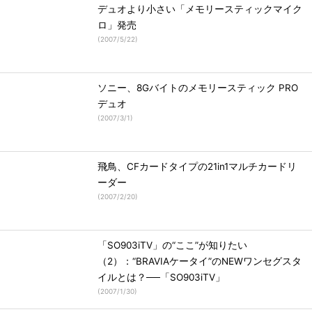
デュオより小さい「メモリースティックマイク
ロ」発売
(
2007/5/22
)
ソニー、8Gバイトのメモリースティック PRO
デュオ
(
2007/3/1
)
飛鳥、CFカードタイプの21in1マルチカードリ
ーダー
(
2007/2/20
)
「SO903iTV」の“ここ”が知りたい
（2）：“BRAVIAケータイ”のNEWワンセグスタ
イルとは？──「SO903iTV」
(
2007/1/30
)