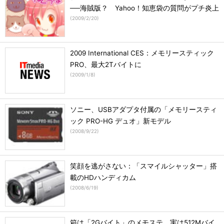
──海賊版？ Yahoo！知恵袋の質問がプチ炎上
(
2009/2/20
)
2009 International CES：メモリースティック
PRO、最大2Tバイトに
(
2009/1/8
)
ソニー、USBアダプタ付属の「メモリースティ
ック PRO-HG デュオ」新モデル
(
2008/9/22
)
笑顔を逃がさない：「スマイルシャッター」搭
載のHDハンディカム
(
2008/6/19
)
箱は「2Gバイト」のメモステ、実は512Mバイ