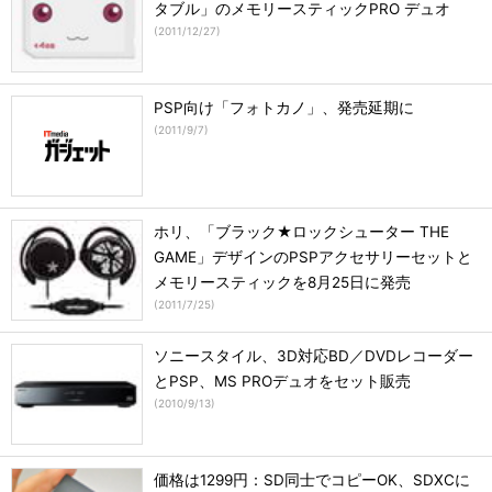
タブル」のメモリースティックPRO デュオ
(
2011/12/27
)
PSP向け「フォトカノ」、発売延期に
(
2011/9/7
)
ホリ、「ブラック★ロックシューター THE
GAME」デザインのPSPアクセサリーセットと
メモリースティックを8月25日に発売
(
2011/7/25
)
ソニースタイル、3D対応BD／DVDレコーダー
とPSP、MS PROデュオをセット販売
(
2010/9/13
)
価格は1299円：SD同士でコピーOK、SDXCに