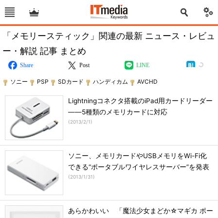
「メモリースティック」関連の最新 ニュース・レビュ
ー・解説 記事 まとめ
Share
Post
LINE
ソニー
PSP
SDカード
ハンディカム
AVCHD
Lightningコネクタ搭載のiPad用カードリーダー
――5種類のメモリカードに対応
(
2013/2/1
)
ソニー、メモリカードやUSBメモリをWi-Fi化
できる“ポータブルワイヤレスサーバー”を発表
(
2013/1/31
)
あらかわいい 「魔法少女まどか☆マギカ ポー