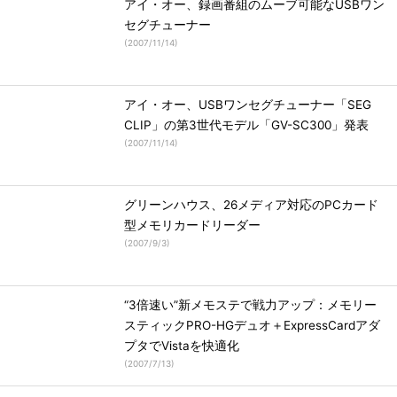
アイ・オー、録画番組のムーブ可能なUSBワン
セグチューナー
(
2007/11/14
)
アイ・オー、USBワンセグチューナー「SEG
CLIP」の第3世代モデル「GV-SC300」発表
(
2007/11/14
)
グリーンハウス、26メディア対応のPCカード
型メモリカードリーダー
(
2007/9/3
)
“3倍速い”新メモステで戦力アップ：メモリー
スティックPRO-HGデュオ＋ExpressCardアダ
プタでVistaを快適化
(
2007/7/13
)