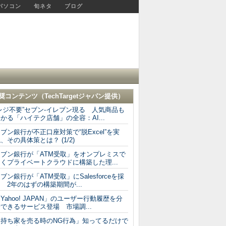
パソコン
旬ネタ
ブログ
奨コンテンツ（
TechTargetジャパン
提供）
レジ不要”セブン-イレブン現る 人気商品も
かる「ハイテク店舗」の全容：AI...
ブン銀行が不正口座対策で“脱Excel”を実
、その具体策とは？ (1/2)
セブン銀行が「ATM受取」をオンプレミスで
くプライベートクラウドに構築した理...
ブン銀行が「ATM受取」にSalesforceを採
 2年のはずの構築期間が...
Yahoo! JAPAN」のユーザー行動履歴を分
できるサービス登場 市場調...
「持ち家を売る時のNG行為」知ってるだけで