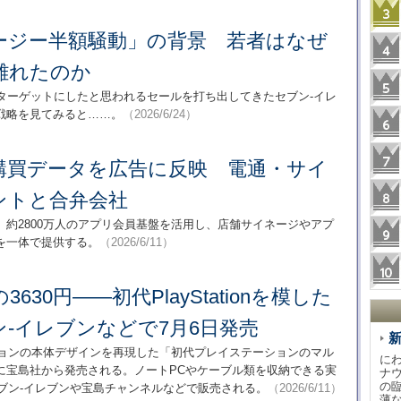
ージー半額騒動」の背景 若者はなぜ
離れたのか
ターゲットにしたと思われるセールを打ち出してきたセブン-イレ
戦略を見てみると……。
（2026/6/24）
購買データを広告に反映 電通・サイ
ントと合弁会社
と、約2800万人のアプリ会員基盤を活用し、店舗サイネージやアプ
を一体で提供する。
（2026/6/11）
630円――初代PlayStationを模した
-イレブンなどで7月6日発売
ションの本体デザインを再現した「初代プレイステーションのマル
に
日に宝島社から発売される。ノートPCやケーブル類を収納できる実
ナ
の
セブン-イレブンや宝島チャンネルなどで販売される。
（2026/6/11）
薄