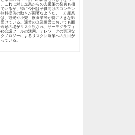
る。これに対し企業からの支援策の発表も相
いでいるが、特に今回は子供向けのコンテン
の無料提供の動きが顕著なようだ。一方産業
では、観光や小売、飲食業等が特に大きな影
を受けている。通常の企業運営においても面
や通勤の場がリスク視され、サーモグラフィ
Web会議ツールの活用、テレワークの実現な
テクノロジーによるリスク回避策への注目が
まっている。