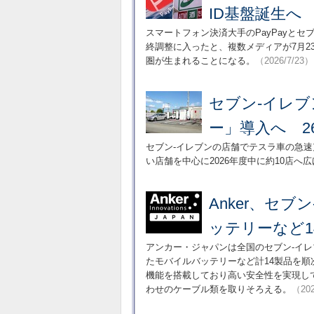
ID基盤誕生へ
スマートフォン決済大手のPayPayと
終調整に入ったと、複数メディアが7月2
圏が生まれることになる。
（2026/7/23）
セブン-イレ
ー」導入へ 2
セブン-イレブンの店舗でテスラ車の急
い店舗を中心に2026年度中に約10店へ
Anker、セ
ッテリーなど1
アンカー・ジャパンは全国のセブン-イ
たモバイルバッテリーなど計14製品を
機能を搭載しており高い安全性を実現し
わせのケーブル類を取りそろえる。
（202