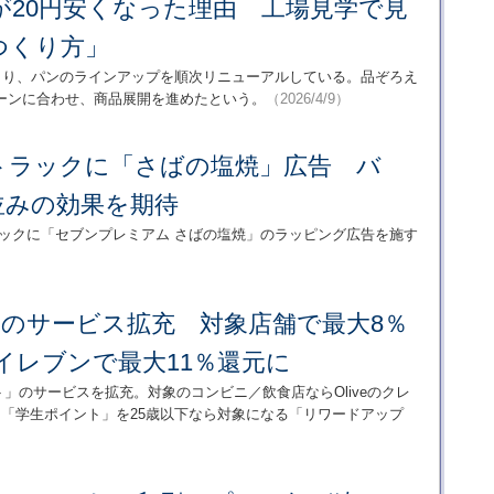
が20円安くなった理由 工場見学で見
つくり方」
日より、パンのラインアップを順次リニューアルしている。品ぞろえ
ーンに合わせ、商品展開を進めたという。
（2026/4/9）
トラックに「さばの塩焼」広告 バ
並みの効果を期待
ラックに「セブンプレミアム さばの塩焼」のラッピング広告を施す
」のサービス拡充 対象店舗で最大8％
イレブンで最大11％還元に
」のサービスを拡充。対象のコンビニ／飲食店ならOliveのクレ
「学生ポイント」を25歳以下なら対象になる「リワードアップ