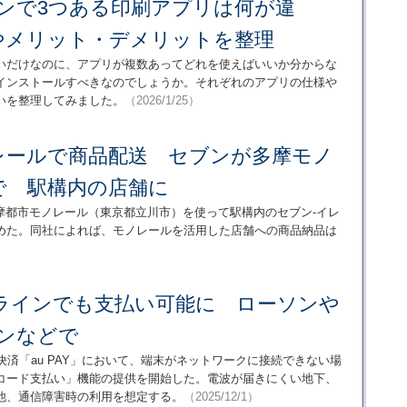
ブンで3つある印刷アプリは何が違
やメリット・デメリットを整理
いだけなのに、アプリが複数あってどれを使えばいいか分からな
インストールすべきなのでしょうか。それぞれのアプリの仕様や
いを整理してみました。
（2026/1/25）
レールで商品配送 セブンが多摩モノ
で 駅構内の店舗に
多摩都市モノレール（東京都立川市）を使って駅構内のセブン‐イレ
めた。同社によれば、モノレールを活用した店舗への商品納品は
オフラインでも支払い可能に ローソンや
ブンなどで
ド決済「au PAY」において、端末がネットワークに接続できない場
コード支払い」機能の提供を開始した。電波が届きにくい地下、
他、通信障害時の利用を想定する。
（2025/12/1）