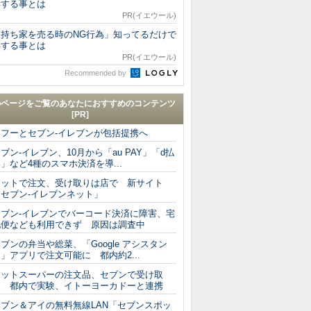
得する事とは
PR(イエウール)
「持ち家を売る時のNG行為」知ってるだけで
得する事とは
PR(イエウール)
Recommended by
のページをご覧のあなたにおすすめのコンテンツ
[PR]
ヤフーとセブン-イレブンが包括提携へ
ブン-イレブン、10月から「au PAY」「d払
」など4種のスマホ決済を導...
ネットで注文、受け取りは店で 新サイト
「セブン-イレブンネット」
セブン‐イレブンでバーコード決済に障害、宅
配便なども利用できず 原因は調査中
ブンの弁当や総菜、「Google アシスタン
」アプリで注文可能に 都内約2...
ネットスーパーの注文品、セブンで受け取
り 都内で実験、イトーヨーカドーと連携
セブン＆アイの無料無線LAN「セブンスポッ