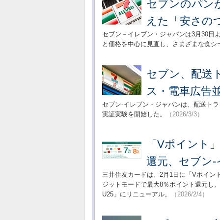
セブンのパン
えた「安さの
セブン－イレブン・ジャパンは3月30
と価格を中心に見直し、さまざまな食シ
セブン、配送
ス・電車広告
セブン-イレブン・ジャパンは、配送ト
実証実験を開始した。
（2026/3/3）
「Vポイント
還元、セブン-
三井住友カードは、2月1日に「Vポイント
ジットモードで最大8％ポイント還元し、
U25」にリニューアル。
（2026/2/4）