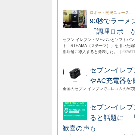
ロボット開発ニュース：
90秒でラーメ
「調理ロボ」
セブン-イレブン・ジャパンとソフトバン
ト「STEAMA（スチーマ）」を用いた
部店舗に導入すると発表した。
（2025/1
セブン-イレ
やAC充電器を
全国のセブン-イレブンでエレコムのAC
セブン-イレブ
ると話題に 
歓喜の声も