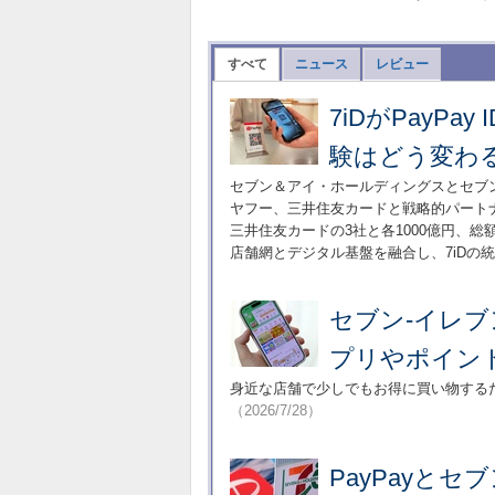
すべて
ニュース
レビュー
7iDがPayP
験はどう変わ
セブン＆アイ・ホールディングスとセブン-
ヤフー、三井住友カードと戦略的パートナ
三井住友カードの3社と各1000億円、総
店舗網とデジタル基盤を融合し、7iDの
セブン-イレ
プリやポイント
身近な店舗で少しでもお得に買い物する
（2026/7/28）
PayPayとセ