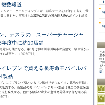
 複数報道
セブン＆アイ・ホールディングスが、顧客データを統合する方向で最
3日に報じた。実現すればID数1億超の国内最大級のポイント経済
ブン、テスラの「スーパーチャージャ
6年度中に約10店舗
速充電が可能になる。第1号は神奈川県川崎市の店舗で、駐車場が広
この
広げる計画だ。
（2026/7/14）
20
終了
に御
まい
ブン-イレブンで買える長寿命モバイルバ
が、
問！
4製品
レブンにてブランド初となるリン酸鉄リチウムイオン電池を搭載し
順次販売する。新製品のモバイルバッテリー2製品は独自の多重保護
て先行発売する。他にも幅広い出力の急速充電器や多様な組み合
6/7/6）