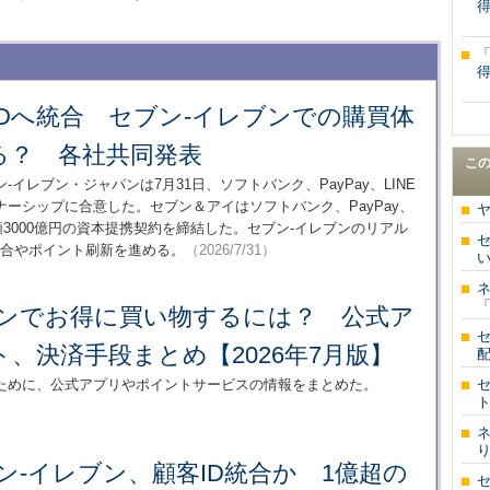
ay IDへ統合 セブン-イレブンでの購買体
る？ 各社共同発表
こ
イレブン・ジャパンは7月31日、ソフトバンク、PayPay、LINE
ーシップに合意した。セブン＆アイはソフトバンク、PayPay、
額3000億円の資本提携契約を締結した。セブン-イレブンのリアル
セ
統合やポイント刷新を進める。
（2026/7/31）
い
ブンでお得に買い物するには？ 公式ア
、決済手段まとめ【2026年7月版】
ために、公式アプリやポイントサービスの情報をまとめた。
セ
ト
ブン-イレブン、顧客ID統合か 1億超の