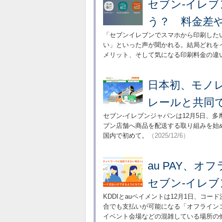
セブン-イレ
う？ 料金差
「セブンイレブンでスマホから印刷した
い」といった声が聞かれる。結局どれを
メリット、そして気になる印刷料金の違
日本初、モノ
レールと共同
セブン-イレブンジャパンは12月5日、
ブン店舗へ商品を配送する取り組みを始
国内で初めて。
（2025/12/6）
au PAY、
セブン-イレ
KDDIとauペイメントは12月1日、コー
合でも支払いが可能になる「オフライン
イベント会場などの混雑している場所の