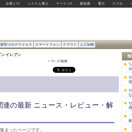
企業とIT
システム導入
マーケ×IT
製造業
電力
スマホ
新型コロナウイルス
スマートフォン
クラウド
人工知能
ン-イレブン
推
“
分
セ
現
な
セ
関連の最新 ニュース・レビュー・解
用
「
析
が集まったページです。