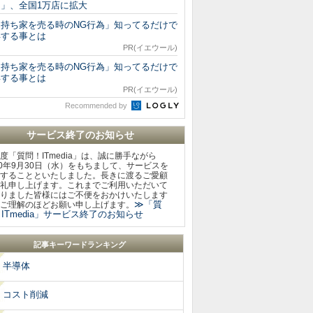
ト」、全国1万店に拡大
「持ち家を売る時のNG行為」知ってるだけで
得する事とは
PR(イエウール)
「持ち家を売る時のNG行為」知ってるだけで
得する事とは
PR(イエウール)
Recommended by
サービス終了のお知らせ
度「質問！ITmedia」は、誠に勝手ながら
20年9月30日（水）をもちまして、サービスを
することといたしました。長きに渡るご愛顧
礼申し上げます。これまでご利用いただいて
りました皆様にはご不便をおかけいたします
≫「質
ご理解のほどお願い申し上げます。
ITmedia」サービス終了のお知らせ
記事キーワードランキング
半導体
コスト削減