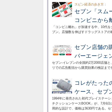
スピン経済の歩き方：
セブン「スム
コンビニから
「コンビニ離れ」が加速する中、10代を
ブン。店舗数を伸ばすドラッグストアの
セブン店舗の
バーエージェ
セブン-イレブンの全国約2万2000店舗
リでの広告配信から購買効果の検証まで
コレがたったの3
ケース、セブン
1994年に発売された初代プレイステー
チクッションケースBOOK」が、7月6
用的な設計で、価格は3630円である。