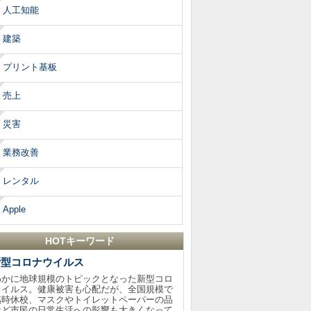
人工知能
建築
プリント基板
売上
災害
業務改善
レンタル
Apple
HOTキーワード
新型コロナウイルス
わかに地球規模のトピックとなった新型コロ
ウイルス。健康被害も心配だが、全国規模で
臨時休校、マスクやトイレットペーパーの品
など市民の日常生活への影響も大きくなって