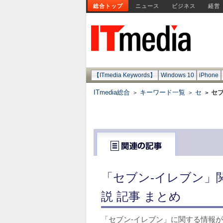
総合トップ
ニュース
ビジネス
経営
【ITmedia Keywords】
Windows 10
iPhone
ITmedia総合
キーワード一覧
セ
セブ
>
>
>
「セブン-イレブン」
説 記事 まとめ
「セブン-イレブン」に関する情報