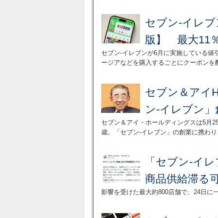
セブン-イレブ
版】 最大1
セブン-イレブンが6月に実施している値
ージアなどを購入するごとにクーポンを
セブン＆アイ
ン-イレブン
セブン＆アイ・ホールディングスは5月2
歳。「セブン-イレブン」の創業に携わ
「セブン-イ
商品供給滞る可
影響を受けた最大約800店舗で、24日