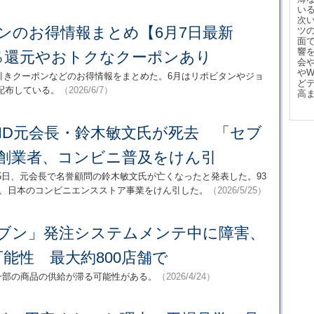
い
次
ンのお得情報まとめ【6月7日最新
ツ
面
響
1％還元やおトクなクーポンあり
会
や
引きクーポンなどのお得情報をまとめた。6月はリポビタンやジョ
ど
配布している。
（2026/6/7）
高
HD元会長・鈴木敏文氏が死去 「セブ
」創業者、コンビニ普及をけん引
5日、元会長で名誉顧問の鈴木敏文氏が亡くなったと発表した。93
り、日本のコンビニエンスストア事業をけん引した。
（2026/5/25）
レブン」発注システムメンテ中に障害、
能性 最大約800店舗で
に一部の商品の供給が滞る可能性がある。
（2026/4/24）