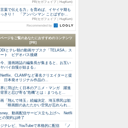
PR(セガフェイブ｜HugKum)
「言葉で伝える力」を育めば、イヤイヤ期も
っきり！ 「アンパンマン ことばずか...
PR(セガフェイブ｜HugKum)
Recommended by
のページをご覧のあなたにおすすめのコンテンツ
[PR]
DDIとテレ朝の動画サブスク「TELASA」ス
タート ビデオパス後継
「今、漫画雑誌の編集長が集まると、お互い
のヤバイ自慢が始まる」
Netflix、CLAMPなど著名クリエイターと提
 日本発オリジナル作品の...
世界に羽ばたく日本のアニメ・マンガ 躍進
背景と忍び寄る“危機”とは：まつもと...
映画「翔んで埼玉」続編決定、埼玉県民は歓
 「映画館のあたたかい空気が忘れられ...
isney、動画配信サービス立ち上げへ Netfli
xとの契約は終了
ジテレビ、YouTubeで本格的に配信 「ノ