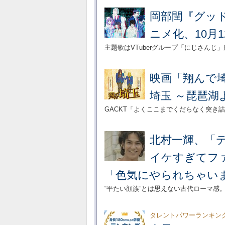
岡部閏『グッ
ニメ化、10月
主題歌はVTuberグループ「にじさんじ」
映画「翔んで
埼玉 ～琵琶湖
GACKT「よくここまでくだらなく突き
北村一輝、「
イケすぎてフ
「色気にやられちゃい
“平たい顔族”とは思えない古代ローマ感
タレントパワーランキン