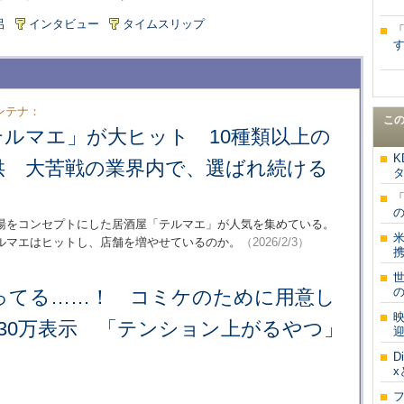
呂
インタビュー
タイムスリップ
す
ンテナ：
こ
テルマエ」が大ヒット 10種類以上の
K
供 大苦戦の業界内で、選ばれ続ける
湯をコンセプトにした居酒屋「テルマエ」が人気を集めている。
米
ルマエはヒットし、店舗を増やせているのか。
（2026/2/3）
携
の
ってる……！ コミケのために用意し
30万表示 「テンション上がるやつ」
迎
」
D
フ