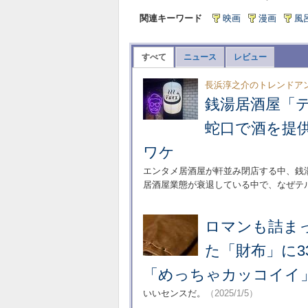
関連キーワード
映画
漫画
風
すべて
ニュース
レビュー
長浜淳之介のトレンドア
銭湯居酒屋「
蛇口で酒を提
ワケ
エンタメ居酒屋が軒並み閉店する中、銭
居酒屋業態が衰退している中で、なぜテ
ロマンも詰ま
た「財布」に3
「めっちゃカッコイイ
いいセンスだ。
（2025/1/5）