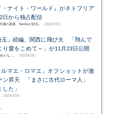
ド・ナイト・ワールド』がネトフリア
12日から独占配信
所属の葛葉、Nornisが担当。
（2023/7/31）
埼玉」続編、関西に飛び火 「翔んで
より愛をこめて～」が11月23日公開
詰めたな」。
（2023/6/28）
テルマエ・ロマエ」オフショットが激
ァン昇天 「まさに古代ローマ人」
ました」
。
（2023/2/19）
グ：