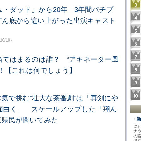
・ダッド」から20年 3年間パチプ
どん底から這い上がった出演キャスト
10/19）
当てはまるのは誰？ “アキネーター風
戦！【これは何でしょう】
気で挑む“壮大な茶番劇”は「真剣にや
面白く」 スケールアップした「翔ん
玉県民が聞いてみた
に
ナ
の
薄