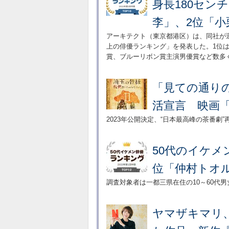
身長180セン
李」、2位「小
アーキテクト（東京都港区）は、同社が
上の俳優ランキング」を発表した。1位
賞、ブルーリボン賞主演男優賞など数多
「見ての通りの
活宣言 映画
2023年公開決定、“日本最高峰の茶番劇”
50代のイケメ
位「仲村トオ
調査対象者は一都三県在住の10～60代男
ヤマザキマリ