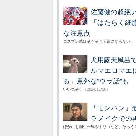
佐藤健の超絶
「はたらく細
な注意点
コスプレ感はそもそも問題にならない。
犬用露天風呂で
ルマエロマエ
る」意外な“ウラ話”も
いい気分！
（2024/11/16）
「モンハン」最
ラメイクでの
ほかにも桐生一馬やトリコなど、そっく