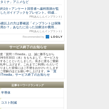
イタミナ」アニメなど
＜約1分＞アンケート回答者へ歯科医師が監
したガイドブックをプレゼント。65歳...
PR(あんしんインプラント)
65歳以上の方は要確認「インプラントは保険
用か？」あなたに沿った治療法や費用...
PR(あんしんインプラント)
Recommended by
サービス終了のお知らせ
度「質問！ITmedia」は、誠に勝手ながら
20年9月30日（水）をもちまして、サービスを
することといたしました。長きに渡るご愛顧
礼申し上げます。これまでご利用いただいて
りました皆様にはご不便をおかけいたします
≫「質
ご理解のほどお願い申し上げます。
ITmedia」サービス終了のお知らせ
記事キーワードランキング
半導体
コスト削減