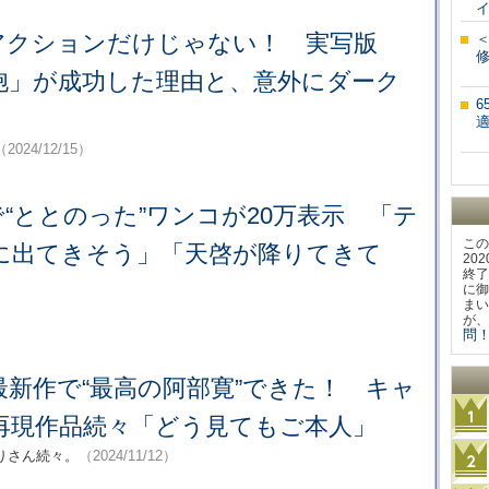
アクションだけじゃない！ 実写版
修
胞」が成功した理由と、意外にダーク
適
（2024/12/15）
“ととのった”ワンコが20万表示 「テ
この
に出てきそう」「天啓が降りてきて
20
終了
に御
まい
が、
問！
新作で“最高の阿部寛”できた！ キャ
再現作品続々「どう見てもご本人」
りさん続々。
（2024/11/12）