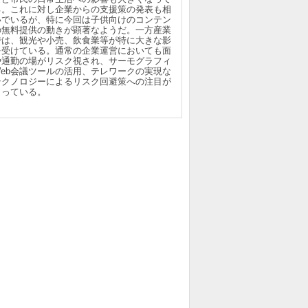
る。これに対し企業からの支援策の発表も相
いでいるが、特に今回は子供向けのコンテン
の無料提供の動きが顕著なようだ。一方産業
では、観光や小売、飲食業等が特に大きな影
を受けている。通常の企業運営においても面
や通勤の場がリスク視され、サーモグラフィ
Web会議ツールの活用、テレワークの実現な
テクノロジーによるリスク回避策への注目が
まっている。