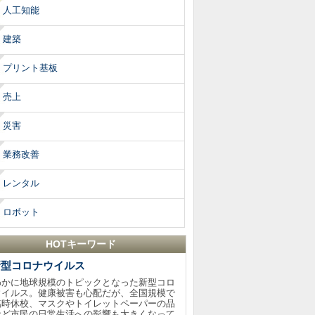
人工知能
建築
プリント基板
売上
災害
業務改善
レンタル
ロボット
HOTキーワード
新型コロナウイルス
わかに地球規模のトピックとなった新型コロ
ウイルス。健康被害も心配だが、全国規模で
臨時休校、マスクやトイレットペーパーの品
など市民の日常生活への影響も大きくなって