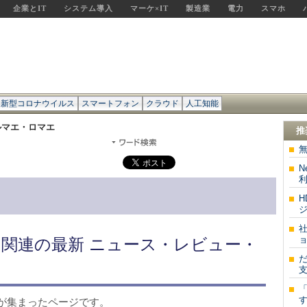
企業とIT
システム導入
マーケ×IT
製造業
電力
スマホ
新型コロナウイルス
スマートフォン
クラウド
人工知能
ルマエ・ロマエ
推
無
N
H
ジ
ョ
関連の最新 ニュース・レビュー・
支
す
が集まったページです。