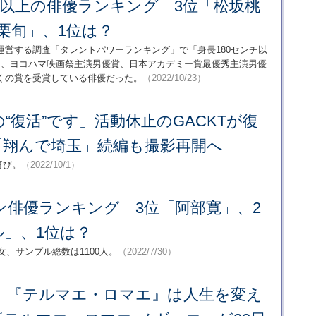
チ以上の俳優ランキング 3位「松坂桃
栗旬」、1位は？
運営する調査「タレントパワーランキング」で「身長180センチ以
は、ヨコハマ映画祭主演男優賞、日本アカデミー賞最優秀主演男優
くの賞を受賞している俳優だった。
（2022/10/23）
“復活”です」活動休止のGACKTが復
「翔んで埼玉」続編も撮影再開へ
再び。
（2022/10/1）
ン俳優ランキング 3位「阿部寛」、2
ル」、1位は？
女、サンプル総数は1100人。
（2022/7/30）
、『テルマエ・ロマエ』は人生を変え