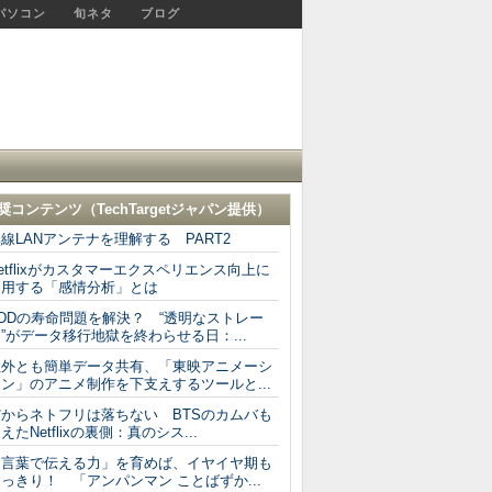
パソコン
旬ネタ
ブログ
奨コンテンツ（
TechTargetジャパン
提供）
線LANアンテナを理解する PART2
etflixがカスタマーエクスペリエンス向上に
利用する「感情分析」とは
DDの寿命問題を解決？ “透明なストレー
”がデータ移行地獄を終わらせる日：...
社外とも簡単データ共有、「東映アニメーシ
ン」のアニメ制作を下支えするツールと...
だからネトフリは落ちない BTSのカムバも
えたNetflixの裏側：真のシス...
「言葉で伝える力」を育めば、イヤイヤ期も
っきり！ 「アンパンマン ことばずか...