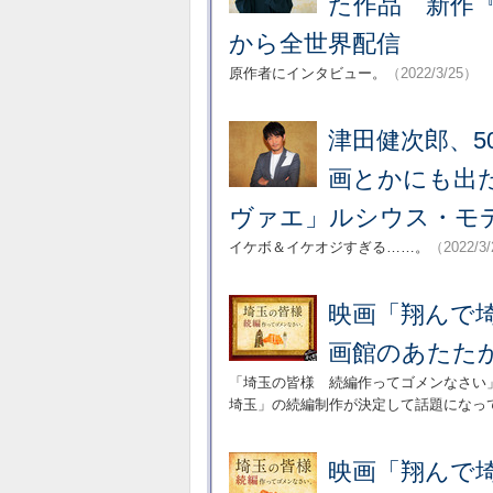
た作品 新作『
から全世界配信
原作者にインタビュー。
（2022/3/25）
津田健次郎、
画とかにも出
ヴァエ」ルシウス・モ
イケボ＆イケオジすぎる……。
（2022/3
映画「翔んで
画館のあたた
「埼玉の皆様 続編作ってゴメンなさい
埼玉」の続編制作が決定して話題になっ
映画「翔んで