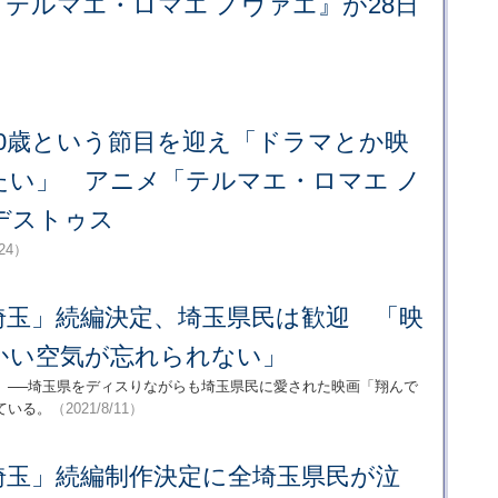
テルマエ・ロマエ ノヴァエ』が28日
50歳という節目を迎え「ドラマとか映
たい」 アニメ「テルマエ・ロマエ ノ
デストゥス
/24）
埼玉」続編決定、埼玉県民は歓迎 「映
かい空気が忘れられない」
」──埼玉県をディスりながらも埼玉県民に愛された映画「翔んで
ている。
（2021/8/11）
埼玉」続編制作決定に全埼玉県民が泣