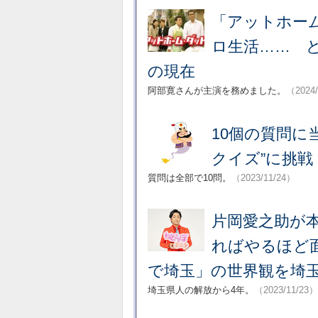
「アットホーム
ロ生活…… 
の現在
阿部寛さんが主演を務めました。
（2024/
10個の質問に
クイズ”に挑
質問は全部で10問。
（2023/11/24）
片岡愛之助が本
ればやるほど
で埼玉」の世界観を埼
埼玉県人の解放から4年。
（2023/11/23）