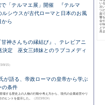
い
館で「テルマエ展」開催 『テルマ
次
ツ
のルシウスが古代ローマと日本のお風
面
響
日から
会
や
）
ど
高
『甘神さんちの縁結び』、テレビアニ
放送決定 巫女三姉妹とのラブコメディ
3/9/15）
リ氏が語る、帝政ローマの皇帝から学ぶ
ーの条件
に登場する歴史上の人物の行動や考え方から、現代の企業経営やリ
方のヒントを提示した。
（2023/8/24）