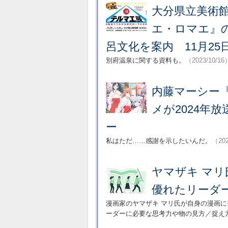
大分県立美術
エ・ロマエ』
呂文化を案内 11月25
別府温泉に関する資料も。
（2023/10/16
内藤マーシー
メが2024年
ー
私はただ……感謝を示したいんだ。
（202
ヤマザキ マ
優れたリーダ
漫画家のヤマザキ マリ氏が自身の漫画
ーダーに必要な思考力や物の見方／捉え