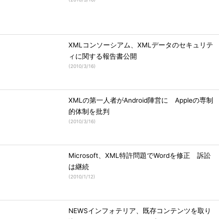
XMLコンソーシアム、XMLデータのセキュリテ
ィに関する報告書公開
(
2010/3/16
)
XMLの第一人者がAndroid陣営に Appleの専制
的体制を批判
(
2010/3/16
)
Microsoft、XML特許問題でWordを修正 訴訟
は継続
(
2010/1/12
)
NEWSインフォテリア、既存コンテンツを取り