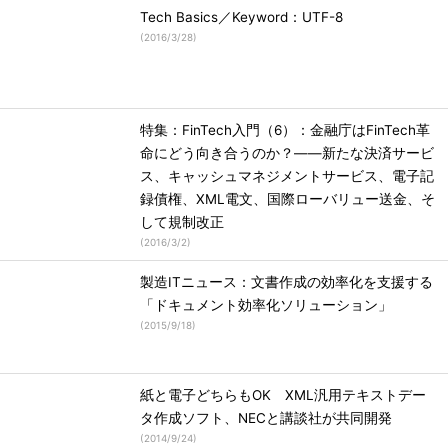
Tech Basics／Keyword：UTF-8
(
2016/3/28
)
特集：FinTech入門（6）：金融庁はFinTech革
命にどう向き合うのか？――新たな決済サービ
ス、キャッシュマネジメントサービス、電子記
録債権、XML電文、国際ローバリュー送金、そ
して規制改正
(
2016/3/2
)
製造ITニュース：文書作成の効率化を支援する
「ドキュメント効率化ソリューション」
(
2015/9/18
)
紙と電子どちらもOK XML汎用テキストデー
タ作成ソフト、NECと講談社が共同開発
(
2014/9/24
)