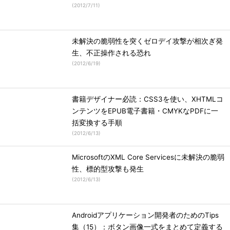
(
2012/7/11
)
未解決の脆弱性を突くゼロデイ攻撃が相次ぎ発
生、不正操作される恐れ
(
2012/6/19
)
書籍デザイナー必読：CSS3を使い、XHTMLコ
ンテンツをEPUB電子書籍・CMYKなPDFに一
括変換する手順
(
2012/6/13
)
MicrosoftのXML Core Servicesに未解決の脆弱
性、標的型攻撃も発生
(
2012/6/13
)
Androidアプリケーション開発者のためのTips
集（15）：ボタン画像一式をまとめて定義する