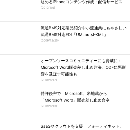
込めるiPhoneコンテンツ作成・配信サービス
(
2010/1/6
)
流通BMS対応製品紹介中小流通業にもやさしい
流通BMS対応EDI「UMLaut/J-XML」
(
2009/12/25
)
オープンソースコミュニティーにも脅威に：
Microsoft Word販売差し止め判決、ODFに悪影
響を及ぼす可能性も
(
2009/8/17
)
特許侵害で：Microsoft、米地裁から
「Microsoft Word」販売差し止め命令
(
2009/8/13
)
SaaSやクラウドを支援：フォーティネット、