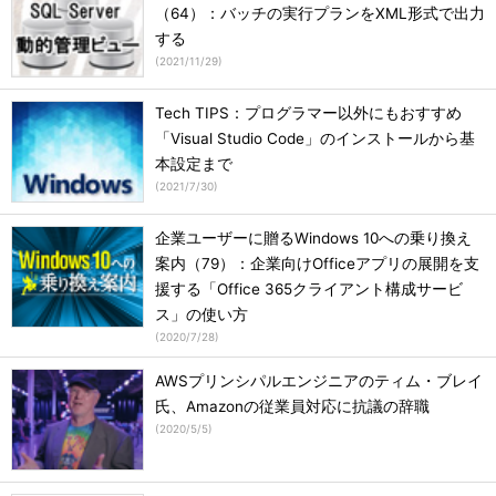
（64）：バッチの実行プランをXML形式で出力
する
(
2021/11/29
)
Tech TIPS：プログラマー以外にもおすすめ
「Visual Studio Code」のインストールから基
本設定まで
(
2021/7/30
)
企業ユーザーに贈るWindows 10への乗り換え
案内（79）：企業向けOfficeアプリの展開を支
援する「Office 365クライアント構成サービ
ス」の使い方
(
2020/7/28
)
AWSプリンシパルエンジニアのティム・ブレイ
氏、Amazonの従業員対応に抗議の辞職
(
2020/5/5
)