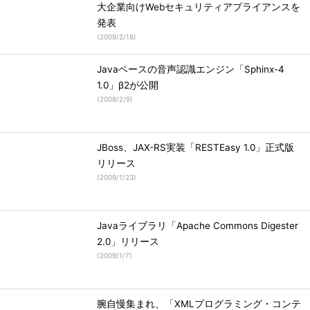
大企業向けWebセキュリティアプライアンスを
発表
(
2009/2/18
)
Javaベースの音声認識エンジン「Sphinx-4
1.0」β2が公開
(
2009/2/9
)
JBoss、JAX-RS実装「RESTEasy 1.0」正式版
リリース
(
2009/1/23
)
Javaライブラリ「Apache Commons Digester
2.0」リリース
(
2009/1/7
)
腕自慢集まれ、「XMLプログラミング・コンテ