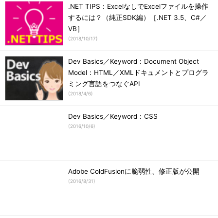
.NET TIPS：ExcelなしでExcelファイルを操作
するには？（純正SDK編）［.NET 3.5、C#／
VB］
(
2018/10/17
)
Dev Basics／Keyword：Document Object
Model：HTML／XMLドキュメントとプログラ
ミング言語をつなぐAPI
(
2018/4/6
)
Dev Basics／Keyword：CSS
(
2016/10/6
)
Adobe ColdFusionに脆弱性、修正版が公開
(
2016/8/31
)