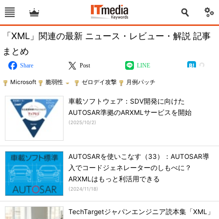
「XML」関連の最新 ニュース・レビュー・解説 記事
まとめ
Share
Post
LINE
Microsoft
脆弱性
ゼロデイ攻撃
月例パッチ
車載ソフトウェア：SDV開発に向けた
AUTOSAR準拠のARXMLサービスを開始
(
2025/10/2
)
AUTOSARを使いこなす（33）：AUTOSAR導
入でコードジェネレーターのしもべに？
ARXMLはもっと利活用できる
(
2024/11/18
)
TechTargetジャパンエンジニア読本集「XML」