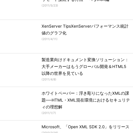
(
2011/5/23
)
XenServer TipsXenServerパフォーマンス統計
値のグラフ化
(
2011/4/11
)
製造業向けドキュメント変換ソリューション：
大手メーカーはもうグローバル開発＆HTML5
以降の世界を見ている
(
2011/4/8
)
ホワイトペーパー：浮き彫りになったXMLの課
題──HTML・XML混在環境におけるセキュリテ
ィの理想解
(
2011/1/7
)
Microsoft、「Open XML SDK 2.0」をリリース
(
2010/3/16
)