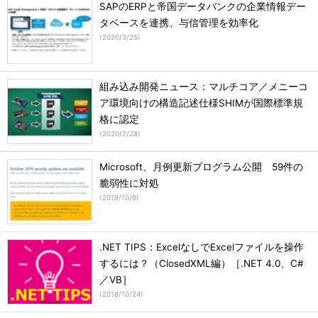
SAPのERPと帝国データバンクの企業情報デー
タベースを連携、与信管理を効率化
(
2020/3/25
)
組み込み開発ニュース：マルチコア／メニーコ
ア環境向けの構造記述仕様SHIMが国際標準規
格に認定
(
2020/2/28
)
Microsoft、月例更新プログラム公開 59件の
脆弱性に対処
(
2019/10/9
)
.NET TIPS：ExcelなしでExcelファイルを操作
するには？（ClosedXML編）［.NET 4.0、C#
／VB］
(
2018/10/24
)