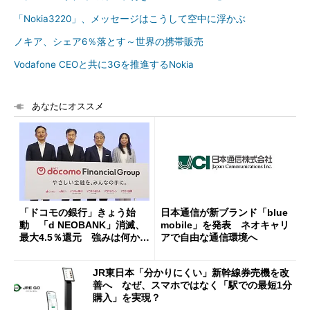
「Nokia3220」、メッセージはこうして空中に浮かぶ
ノキア、シェア6％落とす～世界の携帯販売
Vodafone CEOと共に3Gを推進するNokia
あなたにオススメ
「ドコモの銀行」きょう始
日本通信が新ブランド「blue
動 「d NEOBANK」消滅、
mobile」を発表 ネオキャリ
最大4.5％還元 強みは何か解
アで自由な通信環境へ
説
JR東日本「分かりにくい」新幹線券売機を改
善へ なぜ、スマホではなく「駅での最短1分
購入」を実現？