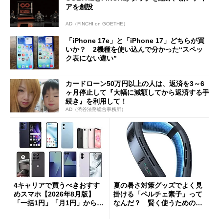
アを創設
AD（FINCHI on GOETHE）
「iPhone 17e」と「iPhone 17」どちらが買
いか？ 2機種を使い込んで分かった“スペッ
ク表にない違い”
カードローン50万円以上の人は、返済を3～6
ヶ月停止して『大幅に減額してから返済する手
続き』を利用して！
AD（渋谷法務総合事務所）
4キャリアで買うべきおすす
夏の暑さ対策グッズでよく見
めスマホ【2026年8月版】
掛ける「ペルチェ素子」って
「一括1円」「月1円」からお
なんだ？ 賢く使うための注
得なiPhone／Pixel／Galaxy
意点も