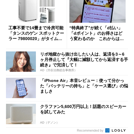
工事不要で14畳まで冷房可能
“特典終了”が続く「d払い」
「タンスのゲン スポットクー
「dポイント」のお得さはど
ラー 79800020」がタイムセ
う変わるのか これからは
ールで10％オフの5万3999円
「dカード」の利用が得策？
に
リボ地獄から抜け出したい人は、返済を3～6
ヶ月停止して『大幅に減額してから返済する手
続き』で完済して！
AD（渋谷法務総合事務所）
「iPhone Air」本音レビュー：使って分かっ
た「バッテリーの持ち」と「ケース選び」の悩
ましさ
クラファン5,600万円以上！話題のスピーカー
を試してみた
AD（デノン）
Recommended by