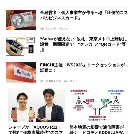
行」として最大5.2万円のキャ
ッシュバックキャンペーンを
全経営者・個人事業主が作るべき「圧倒的コス
開催
パのビジネスカード」
AD（クレディセゾン）
“Suicaが使えない”改札、東京メトロ上野駅に
設置 期間限定で “クレカ”と“QRコード”専
用
FINCHI主催「IVS2026」トークセッションが
話題に！
AD（FINCHI on GOETHE）
シャープが「AQUOS R11」
熊本地震の影響で通信障害が
で挑む“価格高騰時代”のスマ
続く ドコモとKDDIはJAPA