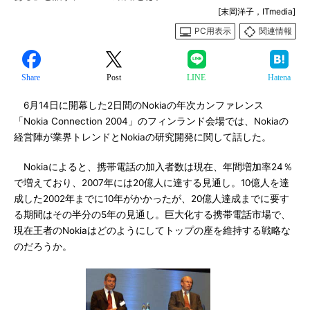
[末岡洋子，ITmedia]
PC用表示
関連情報
Share
Post
LINE
Hatena
6月14日に開幕した2日間のNokiaの年次カンファレンス
「Nokia Connection 2004」のフィンランド会場では、Nokiaの
経営陣が業界トレンドとNokiaの研究開発に関して話した。
Nokiaによると、携帯電話の加入者数は現在、年間増加率24％
で増えており、2007年には20億人に達する見通し。10億人を達
成した2002年までに10年がかかったが、20億人達成までに要す
る期間はその半分の5年の見通し。巨大化する携帯電話市場で、
現在王者のNokiaはどのようにしてトップの座を維持する戦略な
のだろうか。