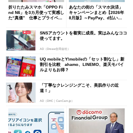
折りたたみスマホ「OPPO Fi
あなたの街の「スマホ決済」
nd N6」を3カ月使って実感し
キャンペーンまとめ【2026年
た“真価” 仕事とプライベー
8月版】～PayPay、d払い、a
トで大活躍
u PAY、楽天ペイ
SNSアカウントを着実に成長。実はみんなココ
使ってます。
AD（Dreaw合同会社）
UQ mobileとY!mobileの「セット割なし」新
割引を比較 ahamo、LINEMO、楽天モバイ
ルよりもお得？
「丁寧なクレンジングこそ、美肌作りの近
道！」
AD（DHC｜CanCam.jp）