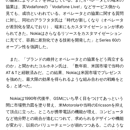
の協業によりシェアを伸ばしている。またオペレータとの端末の
協業は、英Vodafoneの「Vodafone Live!」などサービス側から
見ても、成功といわれている。オペレータとの協業に関する質問
に対し、同社のアラフタタ氏は「時代が新しくなり（オペレータ
が差別化を望んでおり）、端末にもカスタマイゼーションが求め
られてきた。Nokiaはさらなるリソースをカスタマイゼーション
に充てて、容易に差別化できる技術を開発した」とSeries 60の
オープン性を強調した。
また、「ブランドの維持とオペレータとの協業をどう両立する
のか」と聞かれたコルホネン氏は、「数年前、米国市場で当時の
AT＆Tと経験済みだ。この結果、Nokiaは米国市場でプレゼンス
を強めた。最大限の効果を得られるような組み合わせの戦略をと
る」と述べた。
Nokiaは1990年代後半、GSMにいち早く目をつけてあっという
間に市場勢力図を塗り替え、米Motorolaや当時のEricssonを抑え
て頂点に立った。ところが携帯電話の機能が増え、コンピュータ
など他分野との統合が進むにつれて、求められるデザインや機能
が変わり、以前のバリューチェーンが崩れつつある。このような