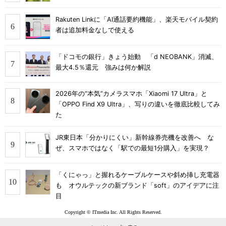
Rakuten Linkに「AI通話要約機能」、楽天モバイル契約
者は追加料金なしで使える
「ドコモの銀行」きょう始動 「d NEOBANK」消滅、
最大4.5％還元 強みは何か解説
2026年の“本気”カメラスマホ「Xiaomi 17 Ultra」と
「OPPO Find X9 Ultra」、写りの違いを徹底比較してみ
た
JR東日本「分かりにくい」新幹線券売機を改善へ な
ぜ、スマホではなく「駅での最短1分購入」を実現？
「くにゃっ」と握れるケーブルケースや斜め挿し充電器
も オウルテックの新ブランド「soft」のアイデアに注
目
Copyright © ITmedia Inc. All Rights Reserved.