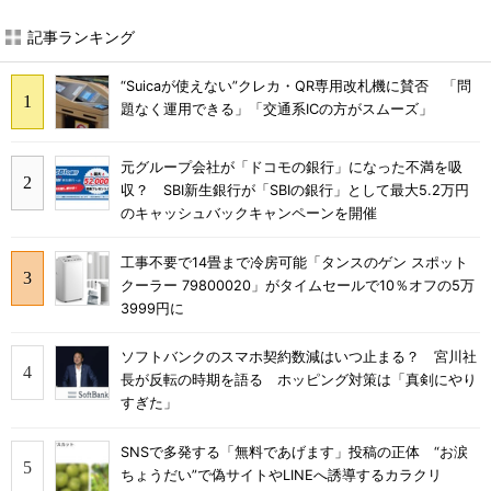
記事ランキング
“Suicaが使えない”クレカ・QR専用改札機に賛否 「問
題なく運用できる」「交通系ICの方がスムーズ」
元グループ会社が「ドコモの銀行」になった不満を吸
収？ SBI新生銀行が「SBIの銀行」として最大5.2万円
のキャッシュバックキャンペーンを開催
工事不要で14畳まで冷房可能「タンスのゲン スポット
クーラー 79800020」がタイムセールで10％オフの5万
3999円に
ソフトバンクのスマホ契約数減はいつ止まる？ 宮川社
長が反転の時期を語る ホッピング対策は「真剣にやり
すぎた」
SNSで多発する「無料であげます」投稿の正体 “お涙
ちょうだい”で偽サイトやLINEへ誘導するカラクリ