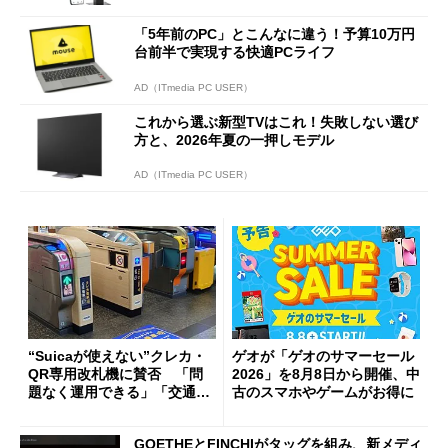
「5年前のPC」とこんなに違う！予算10万円
台前半で実現する快適PCライフ
AD（ITmedia PC USER）
これから選ぶ新型TVはこれ！失敗しない選び
方と、2026年夏の一押しモデル
AD（ITmedia PC USER）
“Suicaが使えない”クレカ・
ゲオが「ゲオのサマーセール
QR専用改札機に賛否 「問
2026」を8月8日から開催、中
題なく運用できる」「交通系I
古のスマホやゲームがお得に
Cの方がスムーズ」
GOETHEとFINCHIがタッグを組み、新メディ