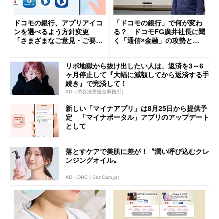
ドコモの銀行、アプリアイコ
「ドコモの銀行」で何が変わ
ンを選べるよう方針変更
る？ ドコモFG廣井社長に聞
「さまざまなご意見・ご要望
く「通信×金融」の攻勢とグ
を踏まえ」
ループ戦略
リボ地獄から抜け出したい人は、返済を3～6
ヶ月停止して『大幅に減額してから返済する手
続き』で完済して！
AD（渋谷法務総合事務所）
新しい「マイナアプリ」は8月25日から提供予
定 「マイナポータル」アプリのアップデート
として
落とすケアで美肌に差が！〝潤い呼び込むクレ
ンジングオイル〟
AD（DHC｜CanCam.jp）