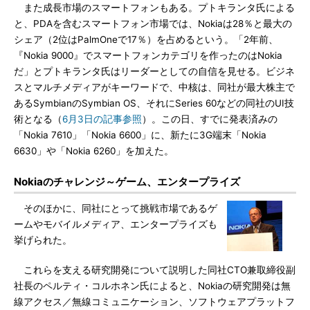
また成長市場のスマートフォンもある。プトキランタ氏による
と、PDAを含むスマートフォン市場では、Nokiaは28％と最大の
シェア（2位はPalmOneで17％）を占めるという。「2年前、
『Nokia 9000』でスマートフォンカテゴリを作ったのはNokia
だ」とプトキランタ氏はリーダーとしての自信を見せる。ビジネ
スとマルチメディアがキーワードで、中核は、同社が最大株主で
あるSymbianのSymbian OS、それにSeries 60などの同社のUI技
術となる（
6月3日の記事参照
）。この日、すでに発表済みの
「Nokia 7610」「Nokia 6600」に、新たに3G端末「Nokia
6630」や「Nokia 6260」を加えた。
Nokiaのチャレンジ～ゲーム、エンタープライズ
そのほかに、同社にとって挑戦市場であるゲ
ームやモバイルメディア、エンタープライズも
挙げられた。
これらを支える研究開発について説明した同社CTO兼取締役副
社長のペルティ・コルホネン氏によると、Nokiaの研究開発は無
線アクセス／無線コミュニケーション、ソフトウェアプラットフ