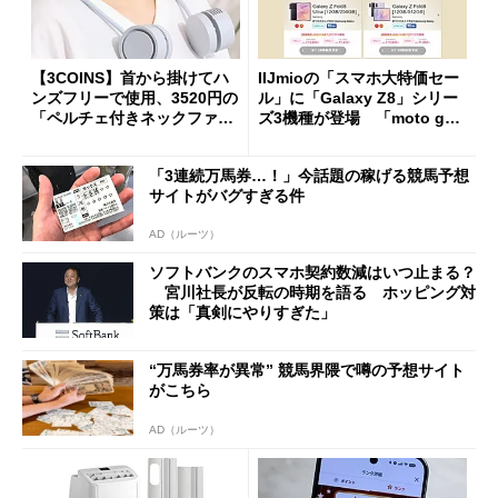
【3COINS】首から掛けてハ
IIJmioの「スマホ大特価セー
ンズフリーで使用、3520円の
ル」に「Galaxy Z8」シリー
「ペルチェ付きネックファ
ズ3機種が登場 「moto g37
ン」
j」や「OPPO Find X9 Ultr
a」も
「3連続万馬券…！」今話題の稼げる競馬予想
サイトがバグすぎる件
AD（ルーツ）
ソフトバンクのスマホ契約数減はいつ止まる？
宮川社長が反転の時期を語る ホッピング対
策は「真剣にやりすぎた」
“万馬券率が異常” 競馬界隈で噂の予想サイト
がこちら
AD（ルーツ）