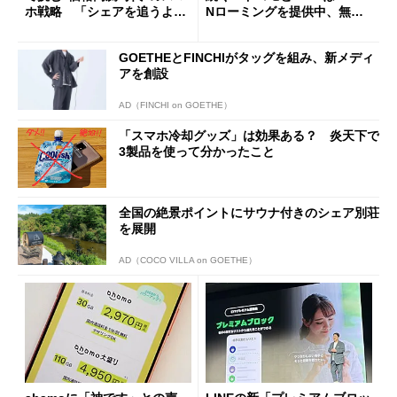
ホ戦略 「シェアを追うより
Nローミングを提供中、無料
も既存ユーザーを大切に」
Wi-Fi「00000JAPAN」も開
放
GOETHEとFINCHIがタッグを組み、新メディ
アを創設
AD（FINCHI on GOETHE）
「スマホ冷却グッズ」は効果ある？ 炎天下で
3製品を使って分かったこと
全国の絶景ポイントにサウナ付きのシェア別荘
を展開
AD（COCO VILLA on GOETHE）