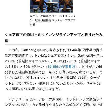
左から上席副社長 ユハ・プトキランタ
氏、取締役副社長 マッティ・アラフフ
タ氏
シェア低下の原因～ミッドレンジラインアップと折りたたみ
型
この春、GartnerとIDCから発表された2004年第1四半期の携帯
端末市場調査では、Nokiaはシェアを落とした。Gartner調べでは
28.9％（前期比マイナス6％）、IDCでは29.3％（前期比マイナ
ス4.8％）と30％を割った（
6月9日の記事参照
）。同社がこの日
発表した独自調査資料では、もう少し良い結果が出ているが、そ
れでも32％。同社のヨルマ・オリラ会長兼CEOは以前、ターゲ
ットとして40％という数を口にしていたというから、Nokiaにと
って満足のいく結果ではないはずだ。
アナリストらはシェア低下の原因を、ミッドレンジの製品ライ
ンアップの弱さ、カメラ付きや折りたたみ式などで流行に乗り遅