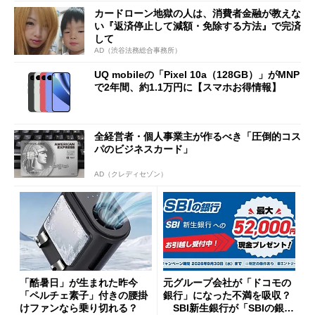
まで
カードローン地獄の人は、消費者金融が教えな
い『返済停止して減額・免除する方法』で完済
して
AD（渋谷法務総合事務所）
UQ mobileの「Pixel 10a（128GB）」がMNP
で2年間、約1.1万円に【スマホお得情報】
全経営者・個人事業主が作るべき「圧倒的コス
パのビジネスカード」
AD（クレディセゾン）
「酷暑日」が生まれた昨今
元グループ会社が「ドコモの
「ペルチェ素子」付きの腰掛
銀行」になった不満を吸収？
けファンなら乗り切れる？
SBI新生銀行が「SBIの銀