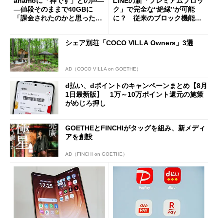
ahamoに「神です」との声―
LINEの新「プレミアムブロッ
―値段そのままで40GBに
ク」で完全な“絶縁”が可能
「課金されたのかと思った」
に？ 従来のブロック機能と
と戸惑いも
の決定的な違い
シェア別荘「COCO VILLA Owners」3選
AD（COCO VILLA on GOETHE）
d払い、dポイントのキャンペーンまとめ【8月
1日最新版】 1万～10万ポイント還元の施策
がめじろ押し
GOETHEとFINCHIがタッグを組み、新メディ
アを創設
AD（FINCHI on GOETHE）