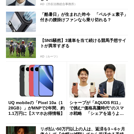
AD（渋谷法務総合事務所）
「酷暑日」が生まれた昨今 「ペルチェ素子」
付きの腰掛けファンなら乗り切れる？
【SNS騒然】3連単を当て続ける競馬予想サイ
トが異常すぎる
AD（ルーツ）
UQ mobileの「Pixel 10a（1
シャープが「AQUOS R11」
28GB）」がMNPで2年間、約
で挑む“価格高騰時代”のスマ
1.1万円に【スマホお得情報】
ホ戦略 「シェアを追うより
も既存ユーザーを大切に」
リボ払い50万円以上の人は、返済を3～6ヶ月