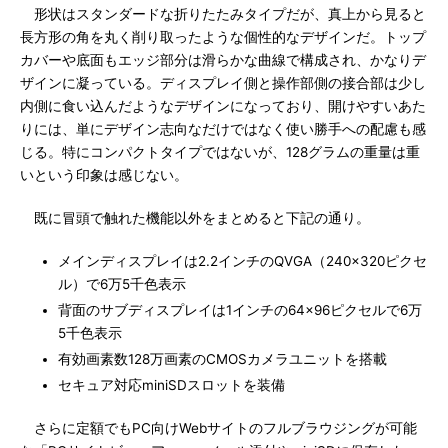
形状はスタンダードな折りたたみタイプだが、真上から見ると
長方形の角を丸く削り取ったような個性的なデザインだ。トップ
カバーや底面もエッジ部分は滑らかな曲線で構成され、かなりデ
ザインに凝っている。ディスプレイ側と操作部側の接合部は少し
内側に食い込んだようなデザインになっており、開けやすいあた
りには、単にデザイン志向なだけではなく使い勝手への配慮も感
じる。特にコンパクトタイプではないが、128グラムの重量は重
いという印象は感じない。
既に冒頭で触れた機能以外をまとめると下記の通り。
メインディスプレイは2.2インチのQVGA（240×320ピクセ
ル）で6万5千色表示
背面のサブディスプレイは1インチの64×96ピクセルで6万
5千色表示
有効画素数128万画素のCMOSカメラユニットを搭載
セキュア対応miniSDスロットを装備
さらに定額でもPC向けWebサイトのフルブラウジングが可能