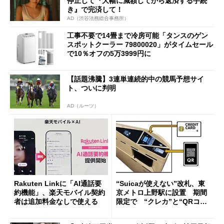
停止して『大幅に減額してから返済する手続
き』で完済して！
AD（渋谷法務総合事務所）
工事不要で14畳まで冷房可能「タンスのゲン
スポットクーラー 79800020」がタイムセール
で10％オフの5万3999円に
【話題沸騰】3連単連続的中の競馬予想サイ
ト、ついに判明
AD（ルーツ）
Rakuten Linkに「AI通話要
“Suicaが使えない”改札、東
約機能」、楽天モバイル契約
京メトロ上野駅に設置 期間
者は追加料金なしで使える
限定で “クレカ”と“QRコー
ド”専用