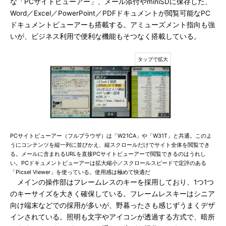
な「PCサイトビューアー」、メール添付やminiSDに保存した、
Word／Excel／PowerPoint／PDFドキュメントが閲覧可能なPC
ドキュメントビューアーも搭載する。アミューズメント指向も強
いが、ビジネス利用で便利な機能もそつなく搭載している。
PCサイトビューアー（フルブラウザ）は「W21CA」や「W31T」と共通。このよ
うにコンテンツを縦一列に並びかえ、縦スクロールだけでサイト全体を閲覧でき
る。メールに含まれるURLを直接PCサイトビューアーで閲覧できるのはうれし
い。PCドキュメントビューアーは拡大縮小／スクロールスピードで定評のある
「Picsel Viewer」を使っている。使用感は極めて快適だ
メインの操作部はフレームレスのキーを採用しており、1つ1つ
のキーサイズを大きく確保している。フレームレスキーはシニア
向け端末などでの採用が多いが、野暮ったさも感じずうまくデザ
インされている。照明も文字やアイコンが透過する方式で、暗所