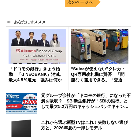
次のページへ
あなたにオススメ
「ドコモの銀行」きょう始
“Suicaが使えない”クレカ・
動 「d NEOBANK」消滅、
QR専用改札機に賛否 「問
最大4.5％還元 強みは何か解
題なく運用できる」「交通系I
説
Cの方がスムーズ」
元グループ会社が「ドコモの銀行」になった不
満を吸収？ SBI新生銀行が「SBIの銀行」と
して最大5.2万円のキャッシュバックキャンペ
ーンを開催
これから選ぶ新型TVはこれ！失敗しない選び
方と、2026年夏の一押しモデル