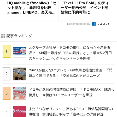
UQ mobileとY!mobileの「セ
「Pixel 11 Pro Fold」のティ
ット割なし」新割引を比較
ーザー動画公開 イベント開
ahamo、LINEMO、楽天モバ
始前に予約可能に
イルよりもお得？
Recommended by
記事ランキング
元グループ会社が「ドコモの銀行」になった不満を吸
収？ SBI新生銀行が「SBIの銀行」として最大5.2万円
のキャッシュバックキャンペーンを開催
“Suicaが使えない”クレカ・QR専用改札機に賛否 「問
題なく運用できる」「交通系ICの方がスムーズ」
ドコモが念願の増収増益に好転 「ドコモMAX」好調も
後押し、今後は“ロイヤルユーザー”を重視
まだ「つながりにくい」声ある“ドコモ通信品質問題”の
現在地 前田社長が明かす「道半ば」の詳細解説