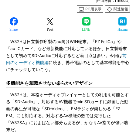
[坪山博貴，ITmedia]
PC用表示
関連情報
Share
Post
LINE
Hatena
W32Hは日立製作所製のau向けWIN端末。「EZ FeliCa」や
「au ICカード」など最新機能に対応しているほか、日立製端末
として初めてSD-Audioに対応するなど着目点は多い。今回は
前
回のオーディオ機能編
に続き、携帯電話のとして基本機能を中心
にチェックしていこう。
多機能さを意識させない柔らかいデザイン
W32Hは、本格オーディオプレイヤーとしての利用を可能とす
る「SD-Audio」、対応するAV機器でminiSDカードに録画した動
画の再生が可能な「SD-Video」、FMラジオが楽しめる「EZ
FM」にも対応する。対応するAV機能の数では先行した
「W32SA」におよばない部分もあるが、かなりAV指向が強い端
末だ。