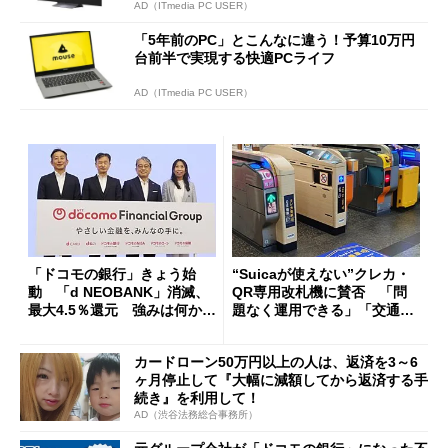
AD（ITmedia PC USER）
「5年前のPC」とこんなに違う！予算10万円
台前半で実現する快適PCライフ
AD（ITmedia PC USER）
「ドコモの銀行」きょう始
“Suicaが使えない”クレカ・
動 「d NEOBANK」消滅、
QR専用改札機に賛否 「問
最大4.5％還元 強みは何か解
題なく運用できる」「交通系I
説
Cの方がスムーズ」
カードローン50万円以上の人は、返済を3～6
ヶ月停止して『大幅に減額してから返済する手
続き』を利用して！
AD（渋谷法務総合事務所）