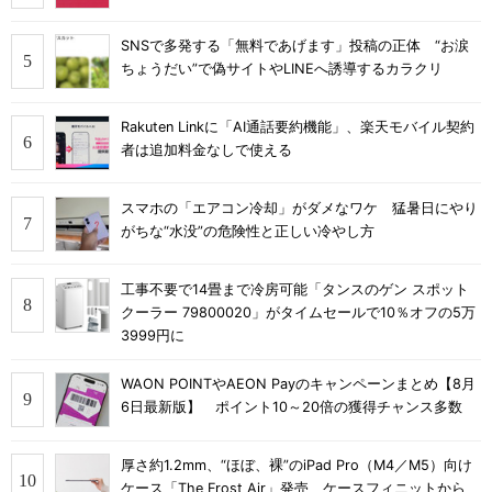
SNSで多発する「無料であげます」投稿の正体 “お涙
ちょうだい”で偽サイトやLINEへ誘導するカラクリ
Rakuten Linkに「AI通話要約機能」、楽天モバイル契約
者は追加料金なしで使える
スマホの「エアコン冷却」がダメなワケ 猛暑日にやり
がちな“水没”の危険性と正しい冷やし方
工事不要で14畳まで冷房可能「タンスのゲン スポット
クーラー 79800020」がタイムセールで10％オフの5万
3999円に
WAON POINTやAEON Payのキャンペーンまとめ【8月
6日最新版】 ポイント10～20倍の獲得チャンス多数
厚さ約1.2mm、“ほぼ、裸”のiPad Pro（M4／M5）向け
ケース「The Frost Air」発売 ケースフィニットから