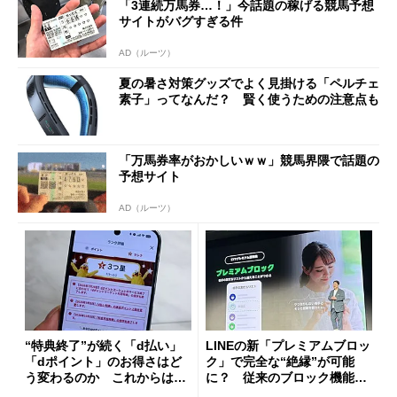
「3連続万馬券…！」今話題の稼げる競馬予想
サイトがバグすぎる件
AD（ルーツ）
夏の暑さ対策グッズでよく見掛ける「ペルチェ
素子」ってなんだ？ 賢く使うための注意点も
「万馬券率がおかしいｗｗ」競馬界隈で話題の
予想サイト
AD（ルーツ）
“特典終了”が続く「d払い」
LINEの新「プレミアムブロッ
「dポイント」のお得さはど
ク」で完全な“絶縁”が可能
う変わるのか これからは
に？ 従来のブロック機能と
「dカード」の利用が得策？
の決定的な違い