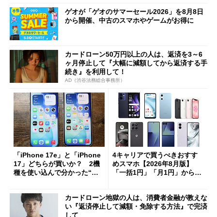
ゲオが「ゲオのサマーセール2026」を8月8日
から開催、中古のスマホやゲームがお得に
カードローン50万円以上の人は、返済を3～6
ヶ月停止して『大幅に減額してから返済する手
続き』を利用して！
AD（渋谷法務総合事務所）
「iPhone 17e」と「iPhone
4キャリアで買うべきおすす
17」どちらが買いか？ 2機
めスマホ【2026年8月版】
種を使い込んで分かった“ス
「一括1円」「月1円」からお
ペック表にない違い”
得なiPhone／Pixel／Galaxy
まで
カードローン地獄の人は、消費者金融が教えな
い『返済停止して減額・免除する方法』で完済
して