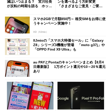
減はいつ止まる？ 宮川社長
ンを選べるよう方針変更
が反転の時期を語る ホッピ
「さまざまなご意見・ご要望
ング対策は「真剣にやりすぎ
を踏まえ」
た」
スマホ2GBで月額850円～ 格安SIMをお得に使
うキャンペーン実施中！
AD（IIJmio）
IIJmioの「スマホ大特価セール」に「Galaxy
Z8」シリーズ3機種が登場 「moto g37j」や
「OPPO Find X9 Ultra」も
au PAYとPontaのキャンペーンまとめ【8月4
日最新版】 1万ポイント還元や10～20％還元
あり