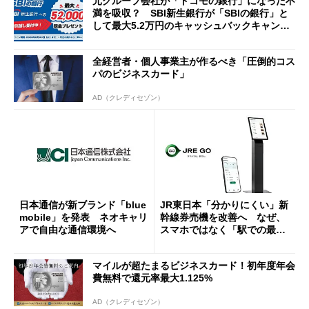
元グループ会社が「ドコモの銀行」になった不
満を吸収？ SBI新生銀行が「SBIの銀行」と
して最大5.2万円のキャッシュバックキャンペ
ーンを開催
全経営者・個人事業主が作るべき「圧倒的コス
パのビジネスカード」
AD（クレディセゾン）
日本通信が新ブランド「blue
JR東日本「分かりにくい」新
mobile」を発表 ネオキャリ
幹線券売機を改善へ なぜ、
アで自由な通信環境へ
スマホではなく「駅での最短
1分購入」を実現？
マイルが超たまるビジネスカード！初年度年会
費無料で還元率最大1.125%
AD（クレディセゾン）