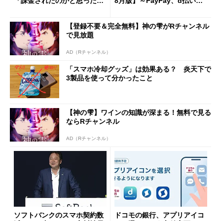
「課金されたのかと思った」
8月版】～PayPay、d払い、a
と戸惑いも
u PAY、楽天ペイ
【登録不要＆完全無料】神の雫がRチャンネル
で見放題
AD（Rチャンネル）
「スマホ冷却グッズ」は効果ある？ 炎天下で
3製品を使って分かったこと
【神の雫】ワインの知識が深まる！無料で見る
ならRチャンネル
AD（Rチャンネル）
ソフトバンクのスマホ契約数
ドコモの銀行、アプリアイコ