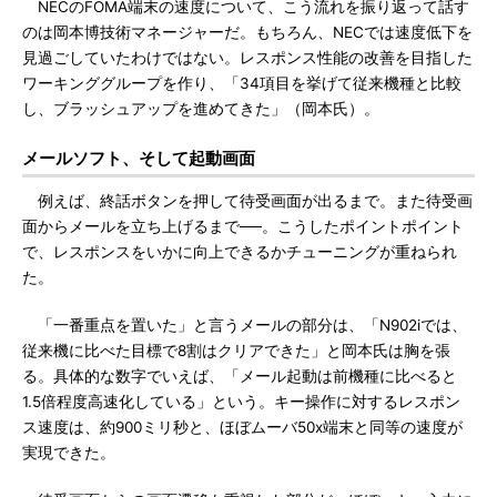
NECのFOMA端末の速度について、こう流れを振り返って話す
のは岡本博技術マネージャーだ。もちろん、NECでは速度低下を
見過ごしていたわけではない。レスポンス性能の改善を目指した
ワーキンググループを作り、「34項目を挙げて従来機種と比較
し、ブラッシュアップを進めてきた」（岡本氏）。
メールソフト、そして起動画面
例えば、終話ボタンを押して待受画面が出るまで。また待受画
面からメールを立ち上げるまで──。こうしたポイントポイント
で、レスポンスをいかに向上できるかチューニングが重ねられ
た。
「一番重点を置いた」と言うメールの部分は、「N902iでは、
従来機に比べた目標で8割はクリアできた」と岡本氏は胸を張
る。具体的な数字でいえば、「メール起動は前機種に比べると
1.5倍程度高速化している」という。キー操作に対するレスポン
ス速度は、約900ミリ秒と、ほぼムーバ50x端末と同等の速度が
実現できた。