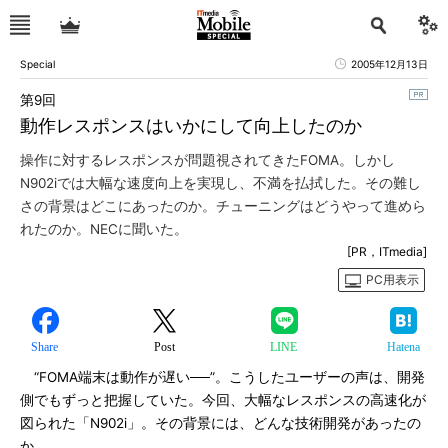
Special
2005年12月13日
第9回
動作レスポンスはいかにして向上したのか
操作に対するレスポンスが問題視されてきたFOMA。しかし
N902iでは大幅な速度向上を実現し、不満を払拭した。その難し
さの背景はどこにあったのか。チューニングはどうやって進めら
れたのか。NECに聞いた。
[PR，ITmedia]
PC用表示
Share
Post
LINE
Hatena
“FOMA端末は動作が遅い──”。こうしたユーザーの声は、開発
側でもずっと把握していた。今回、大幅なレスポンスの高速化が
図られた「N902i」。その背景には、どんな技術開発があったの
か。