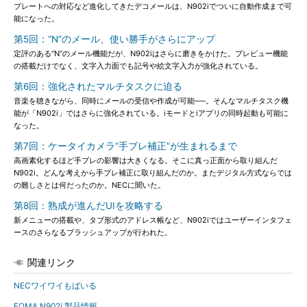
プレートへの対応など進化してきたデコメールは、N902iでついに自動作成まで可
能になった。
第5回：“N”のメール、使い勝手がさらにアップ
定評のある“N”のメール機能だが、N902iはさらに磨きをかけた。プレビュー機能
の搭載だけでなく、文字入力面でも記号や絵文字入力が強化されている。
第6回：強化されたマルチタスクに迫る
音楽を聴きながら、同時にメールの受信や作成が可能──。そんなマルチタスク機
能が「N902i」ではさらに強化されている。iモードとiアプリの同時起動も可能に
なった。
第7回：ケータイカメラ“手ブレ補正”が生まれるまで
高画素化するほど手ブレの影響は大きくなる。そこに真っ正面から取り組んだ
N902i。どんな考えから手ブレ補正に取り組んだのか。またデジタル方式ならでは
の難しさとは何だったのか。NECに聞いた。
第8回：熟成が進んだUIを攻略する
新メニューの搭載や、タブ形式のアドレス帳など、N902iではユーザーインタフェ
ースのさらなるブラッシュアップが行われた。
関連リンク
NECワイワイもばいる
FOMA N902i 製品情報