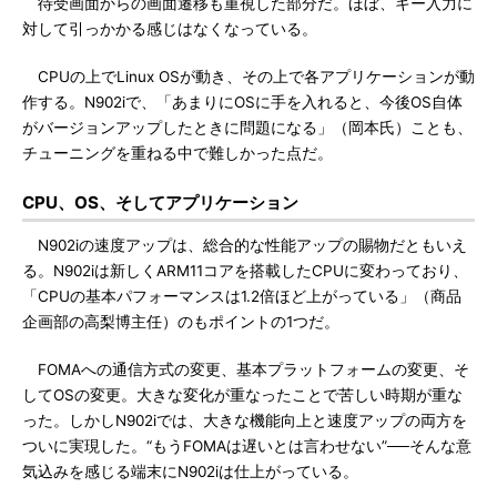
待受画面からの画面遷移も重視した部分だ。ほぼ、キー入力に
対して引っかかる感じはなくなっている。
CPUの上でLinux OSが動き、その上で各アプリケーションが動
作する。N902iで、「あまりにOSに手を入れると、今後OS自体
がバージョンアップしたときに問題になる」（岡本氏）ことも、
チューニングを重ねる中で難しかった点だ。
CPU、OS、そしてアプリケーション
N902iの速度アップは、総合的な性能アップの賜物だともいえ
る。N902iは新しくARM11コアを搭載したCPUに変わっており、
「CPUの基本パフォーマンスは1.2倍ほど上がっている」（商品
企画部の高梨博主任）のもポイントの1つだ。
FOMAへの通信方式の変更、基本プラットフォームの変更、そ
してOSの変更。大きな変化が重なったことで苦しい時期が重な
った。しかしN902iでは、大きな機能向上と速度アップの両方を
ついに実現した。“もうFOMAは遅いとは言わせない”──そんな意
気込みを感じる端末にN902iは仕上がっている。