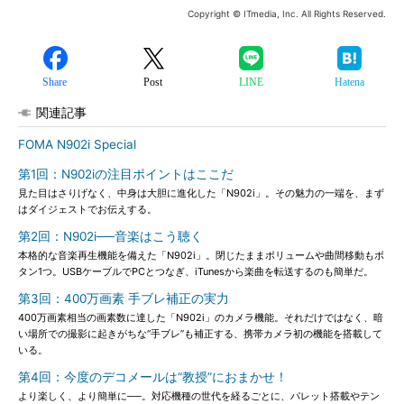
Copyright © ITmedia, Inc. All Rights Reserved.
Share
Post
LINE
Hatena
関連記事
FOMA N902i Special
第1回：N902iの注目ポイントはここだ
見た目はさりげなく、中身は大胆に進化した「N902i」。その魅力の一端を、まず
はダイジェストでお伝えする。
第2回：N902i──音楽はこう聴く
本格的な音楽再生機能を備えた「N902i」。閉じたままボリュームや曲間移動もボ
タン1つ。USBケーブルでPCとつなぎ、iTunesから楽曲を転送するのも簡単だ。
第3回：400万画素 手ブレ補正の実力
400万画素相当の画素数に達した「N902i」のカメラ機能。それだけではなく、暗
い場所での撮影に起きがちな“手ブレ”も補正する、携帯カメラ初の機能を搭載して
いる。
第4回：今度のデコメールは“教授”におまかせ！
より楽しく、より簡単に──。対応機種の世代を経るごとに、パレット搭載やテン