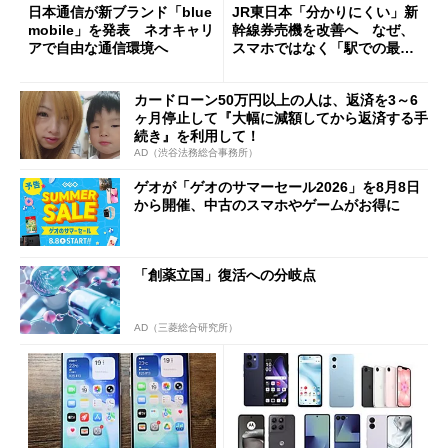
日本通信が新ブランド「blue
JR東日本「分かりにくい」新
mobile」を発表 ネオキャリ
幹線券売機を改善へ なぜ、
アで自由な通信環境へ
スマホではなく「駅での最短
1分購入」を実現？
カードローン50万円以上の人は、返済を3～6
ヶ月停止して『大幅に減額してから返済する手
続き』を利用して！
AD（渋谷法務総合事務所）
ゲオが「ゲオのサマーセール2026」を8月8日
から開催、中古のスマホやゲームがお得に
「創薬立国」復活への分岐点
AD（三菱総合研究所）