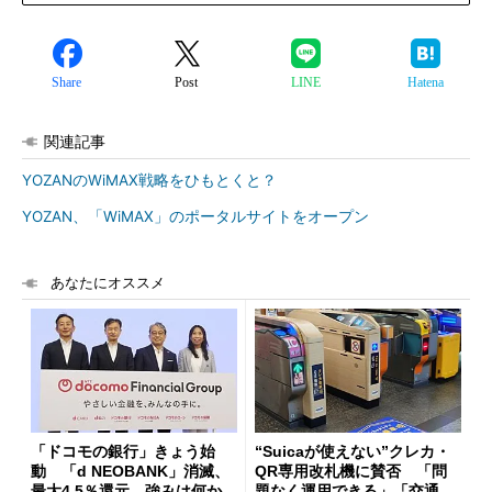
Share
Post
LINE
Hatena
関連記事
YOZANのWiMAX戦略をひもとくと？
YOZAN、「WiMAX」のポータルサイトをオープン
あなたにオススメ
「ドコモの銀行」きょう始
“Suicaが使えない”クレカ・
動 「d NEOBANK」消滅、
QR専用改札機に賛否 「問
最大4.5％還元 強みは何か解
題なく運用できる」「交通系I