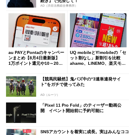
続き』で完済して！
AD（渋谷法務総合事務所）
au PAYとPontaのキャンペー
UQ mobileとY!mobileの「セ
ンまとめ【8月4日最新版】
ット割なし」新割引を比較
1万ポイント還元や10～20％
ahamo、LINEMO、楽天モバ
還元あり
イルよりもお得？
【競馬民騒然】鬼バズ中の“3連単連発サイ
ト”をガチで使ってみた
AD（ルーツ）
「Pixel 11 Pro Fold」のティーザー動画公
開 イベント開始前に予約可能に
SNSアカウントを着実に成長。実はみんなココ