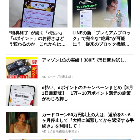
“特典終了”が続く「d払い」
LINEの新「プレミアムブロッ
「dポイント」のお得さはど
ク」で完全な“絶縁”が可能
う変わるのか これからは
に？ 従来のブロック機能と
「dカード」の利用が得策？
の決定的な違い
アマゾン1位の実績！380円で5日間お試し。
AD（ハーブ健康本舗）
d払い、dポイントのキャンペーンまとめ【8月
1日最新版】 1万～10万ポイント還元の施策
がめじろ押し
カードローン50万円以上の人は、返済を3～6
ヶ月停止して『大幅に減額してから返済する手
続き』を利用して！
AD（渋谷法務総合事務所）