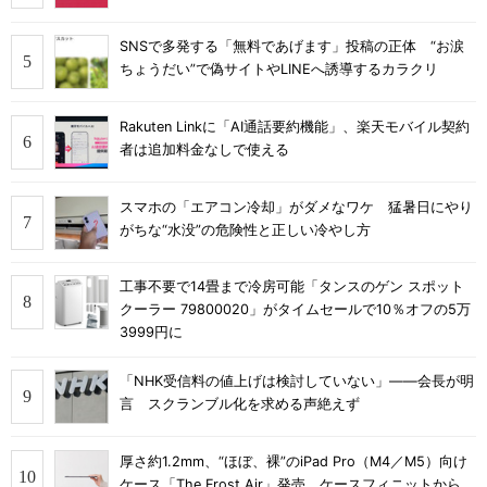
SNSで多発する「無料であげます」投稿の正体 “お涙
ちょうだい”で偽サイトやLINEへ誘導するカラクリ
Rakuten Linkに「AI通話要約機能」、楽天モバイル契約
者は追加料金なしで使える
スマホの「エアコン冷却」がダメなワケ 猛暑日にやり
がちな“水没”の危険性と正しい冷やし方
工事不要で14畳まで冷房可能「タンスのゲン スポット
クーラー 79800020」がタイムセールで10％オフの5万
3999円に
「NHK受信料の値上げは検討していない」――会長が明
言 スクランブル化を求める声絶えず
厚さ約1.2mm、“ほぼ、裸”のiPad Pro（M4／M5）向け
ケース「The Frost Air」発売 ケースフィニットから