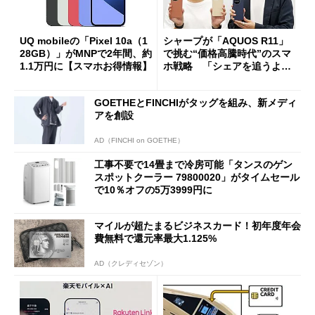
UQ mobileの「Pixel 10a（1
シャープが「AQUOS R11」
28GB）」がMNPで2年間、約
で挑む“価格高騰時代”のスマ
1.1万円に【スマホお得情報】
ホ戦略 「シェアを追うより
も既存ユーザーを大切に」
GOETHEとFINCHIがタッグを組み、新メディ
アを創設
AD（FINCHI on GOETHE）
工事不要で14畳まで冷房可能「タンスのゲン
スポットクーラー 79800020」がタイムセール
で10％オフの5万3999円に
マイルが超たまるビジネスカード！初年度年会
費無料で還元率最大1.125%
AD（クレディセゾン）