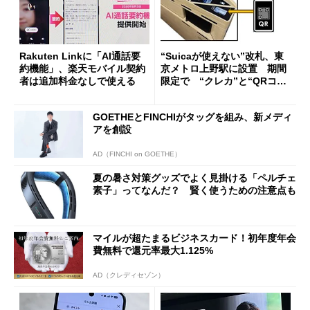
Rakuten Linkに「AI通話要
“Suicaが使えない”改札、東
約機能」、楽天モバイル契約
京メトロ上野駅に設置 期間
者は追加料金なしで使える
限定で “クレカ”と“QRコー
ド”専用
GOETHEとFINCHIがタッグを組み、新メディ
アを創設
AD（FINCHI on GOETHE）
夏の暑さ対策グッズでよく見掛ける「ペルチェ
素子」ってなんだ？ 賢く使うための注意点も
マイルが超たまるビジネスカード！初年度年会
費無料で還元率最大1.125%
AD（クレディセゾン）