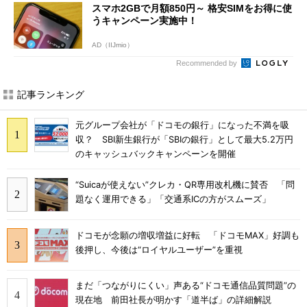
スマホ2GBで月額850円～ 格安SIMをお得に使
うキャンペーン実施中！
AD（IIJmio）
Recommended by
記事ランキング
元グループ会社が「ドコモの銀行」になった不満を吸
収？ SBI新生銀行が「SBIの銀行」として最大5.2万円
のキャッシュバックキャンペーンを開催
“Suicaが使えない”クレカ・QR専用改札機に賛否 「問
題なく運用できる」「交通系ICの方がスムーズ」
ドコモが念願の増収増益に好転 「ドコモMAX」好調も
後押し、今後は“ロイヤルユーザー”を重視
まだ「つながりにくい」声ある“ドコモ通信品質問題”の
現在地 前田社長が明かす「道半ば」の詳細解説