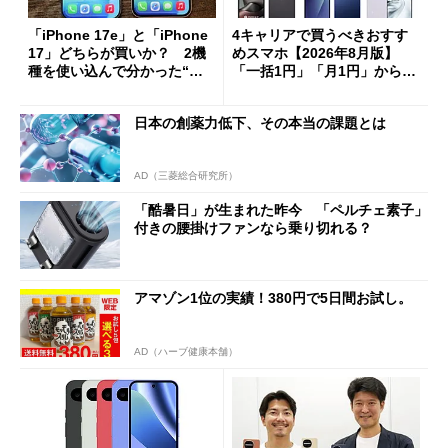
「iPhone 17e」と「iPhone
4キャリアで買うべきおすす
17」どちらが買いか？ 2機
めスマホ【2026年8月版】
種を使い込んで分かった“ス
「一括1円」「月1円」からお
ペック表にない違い”
得なiPhone／Pixel／Galaxy
まで
日本の創薬力低下、その本当の課題とは
AD（三菱総合研究所）
「酷暑日」が生まれた昨今 「ペルチェ素子」
付きの腰掛けファンなら乗り切れる？
アマゾン1位の実績！380円で5日間お試し。
AD（ハーブ健康本舗）