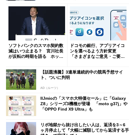
ソフトバンクのスマホ契約数
ドコモの銀行、アプリアイコ
減はいつ止まる？ 宮川社長
ンを選べるよう方針変更
が反転の時期を語る ホッピ
「さまざまなご意見・ご要望
ング対策は「真剣にやりすぎ
を踏まえ」
た」
【話題沸騰】3連単連続的中の競馬予想サイ
ト、ついに判明
AD（ルーツ）
IIJmioの「スマホ大特価セール」に「Galaxy
Z8」シリーズ3機種が登場 「moto g37j」や
「OPPO Find X9 Ultra」も
リボ地獄から抜け出したい人は、返済を3～6
ヶ月停止して『大幅に減額してから返済する手