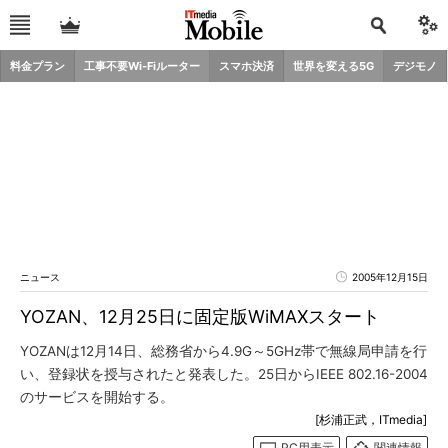
料金プラン
工事不要Wi-Fiルーター
スマホ決済
世界を変える5G
デジモノ
ニュース
2005年12月15日
YOZAN、12月25日に固定版WiMAXスタート
YOZANは12月14日、総務省から4.9G～5GHz帯で無線局申請を行
い、登録状を授与されたと発表した。25日からIEEE 802.16-2004
のサービスを開始する。
[杉浦正武，ITmedia]
PC用表示
関連情報