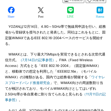
Share
Post
LINE
Hatena
YOZANは12月14日、4.9G～5GHz帯で無線局申請を行い、総務
省から登録状を授与されたと発表した。同社はこれをもとに、固
定版WiMAXであるIEEE 802.16-2004ベースのサービスを開始す
る。
WiMAXとは、下り最大75Mbpsを実現できるとされる次世代通
信方式。
（7月14日の記事参照）
。FWA（Fixed Wireless
Access）方式をとる「IEEE 802.16-2004」（固定版WiMAX）
と、移動体での想定を利用した「IEEE802.16e」（モバイル
WiMAX）の2種類がある。国内では総務省が開催する「
ワイヤレ
スブロードバンド推進研究会
」で、WiMAX向けの周波数割り当
てが検討されており、モバイルWiMAX向けとしてはいずれ
2.5GHz帯が各自業者に割り当てられると見られる
（11月11日の記
事参照）
。
ただし今回、YOZANが発表したのはモバイルWiMAXの免許を