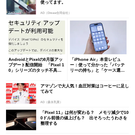
使ってます。
AD（Dreaw合同会社）
AndroidとPixelの8月版アッ
「iPhone Air」本音レビュ
プデート配信開始 「Pixel 1
ー：使って分かった「バッテ
0」シリーズのタッチ不具合
リーの持ち」と「ケース選
修正やGPU性能改善なども
び」の悩ましさ
アマゾンで大人気！血圧対策はコーヒーに足し
てみて
AD（森永乳業）
「Pixel 11」は何が変わる？ メモリ減少で10
0ドル前後の値上げも？ 出そろったうわさを
整理する