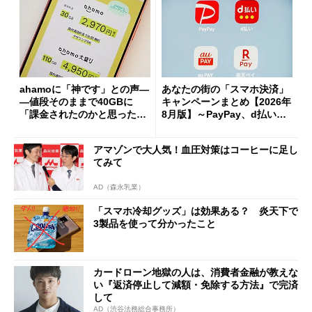
ahamoに「神です」との声―
あなたの街の「スマホ決済」
―値段そのままで40GBに
キャンペーンまとめ【2026年
「課金されたのかと思った」
8月版】～PayPay、d払い、a
と戸惑いも
u PAY、楽天ペイ
アマゾンで大人気！血圧対策はコーヒーに足し
てみて
AD（森永乳業）
「スマホ冷却グッズ」は効果ある？ 炎天下で
3製品を使って分かったこと
カードローン地獄の人は、消費者金融が教えな
い『返済停止して減額・免除する方法』で完済
して
AD（渋谷法務総合事務所）