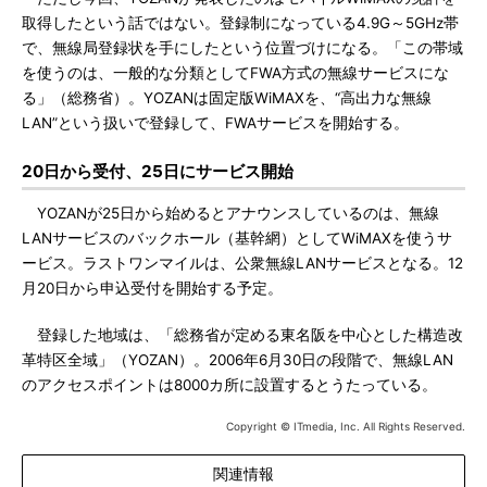
取得したという話ではない。登録制になっている4.9G～5GHz帯
で、無線局登録状を手にしたという位置づけになる。「この帯域
を使うのは、一般的な分類としてFWA方式の無線サービスにな
る」（総務省）。YOZANは固定版WiMAXを、“高出力な無線
LAN”という扱いで登録して、FWAサービスを開始する。
20日から受付、25日にサービス開始
YOZANが25日から始めるとアナウンスしているのは、無線
LANサービスのバックホール（基幹網）としてWiMAXを使うサ
ービス。ラストワンマイルは、公衆無線LANサービスとなる。12
月20日から申込受付を開始する予定。
登録した地域は、「総務省が定める東名阪を中心とした構造改
革特区全域」（YOZAN）。2006年6月30日の段階で、無線LAN
のアクセスポイントは8000カ所に設置するとうたっている。
Copyright © ITmedia, Inc. All Rights Reserved.
関連情報