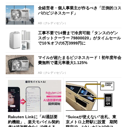
全経営者・個人事業主が作るべき「圧倒的コス
パのビジネスカード」
AD（クレディセゾン）
工事不要で14畳まで冷房可能「タンスのゲン
スポットクーラー 79800020」がタイムセール
で10％オフの5万3999円に
マイルが超たまるビジネスカード！初年度年会
費無料で還元率最大1.125%
AD（クレディセゾン）
Rakuten Linkに「AI通話要
“Suicaが使えない”改札、東
約機能」、楽天モバイル契約
京メトロ上野駅に設置 期間
者は追加料金なしで使える
限定で “クレカ”と“QRコー