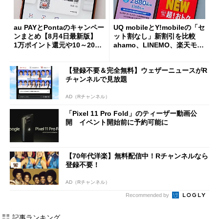
au PAYとPontaのキャンペー
UQ mobileとY!mobileの「セ
ンまとめ【8月4日最新版】
ット割なし」新割引を比較
1万ポイント還元や10～20％
ahamo、LINEMO、楽天モバ
還元あり
イルよりもお得？
【登録不要＆完全無料】ウェザーニュースがR
チャンネルで見放題
AD（Rチャンネル）
「Pixel 11 Pro Fold」のティーザー動画公
開 イベント開始前に予約可能に
【70年代洋楽】無料配信中！Rチャンネルなら
登録不要！
AD（Rチャンネル）
Recommended by
記事ランキング