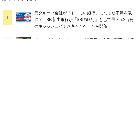
元グループ会社が「ドコモの銀行」になった不満を吸
収？ SBI新生銀行が「SBIの銀行」として最大5.2万円
のキャッシュバックキャンペーンを開催
“Suicaが使えない”クレカ・QR専用改札機に賛否 「問
題なく運用できる」「交通系ICの方がスムーズ」
ドコモが念願の増収増益に好転 「ドコモMAX」好調も
後押し、今後は“ロイヤルユーザー”を重視
まだ「つながりにくい」声ある“ドコモ通信品質問題”の
現在地 前田社長が明かす「道半ば」の詳細解説
SNSで多発する「無料であげます」投稿の正体 “お涙
ちょうだい”で偽サイトやLINEへ誘導するカラクリ
NHK受信料パトカー・消防車から徴収問題、猛反発を受
け「検討を進めていく」と会長