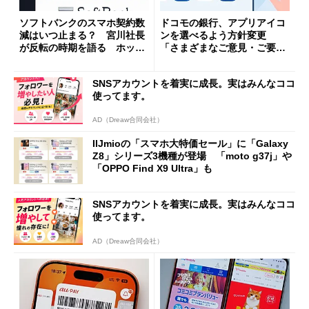
ソフトバンクのスマホ契約数
ドコモの銀行、アプリアイコ
減はいつ止まる？ 宮川社長
ンを選べるよう方針変更
が反転の時期を語る ホッピ
「さまざまなご意見・ご要望
ング対策は「真剣にやりすぎ
を踏まえ」
た」
SNSアカウントを着実に成長。実はみんなココ
使ってます。
AD（Dreaw合同会社）
IIJmioの「スマホ大特価セール」に「Galaxy
Z8」シリーズ3機種が登場 「moto g37j」や
「OPPO Find X9 Ultra」も
SNSアカウントを着実に成長。実はみんなココ
使ってます。
AD（Dreaw合同会社）