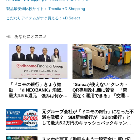
製品最安値比較サイト：ITmedia +D Shopping
こだわりアイテムがすぐ買える：+D Select
あなたにオススメ
「ドコモの銀行」きょう始
“Suicaが使えない”クレカ・
動 「d NEOBANK」消滅、
QR専用改札機に賛否 「問
最大4.5％還元 強みは何か解
題なく運用できる」「交通系I
説
Cの方がスムーズ」
元グループ会社が「ドコモの銀行」になった不
満を吸収？ SBI新生銀行が「SBIの銀行」と
して最大5.2万円のキャッシュバックキャンペ
ーンを開催
スマホの写真／動画をもう一段安全に 買い切