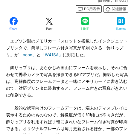
[園部修，ITmedia]
PC用表示
関連情報
Share
Post
LINE
Hatena
エプソン製のメモリカードスロットを搭載したインクジェット
プリンタで、簡単にフレーム付き写真が印刷できる「飾りっプ
リ」が
「neon」
と
「W41SA」
に対応した。
飾りっプリは、あらかじめ画面にフレームを表示し、それに合
わせて携帯カメラで写真を撮影できるEZアプリだ。撮影した写真
は、高解像度のフレームデータと一緒にメモリカードに書き込む
ので、対応プリンタに装着すると、フレーム付きの写真がきれい
に印刷できる。
一般的な携帯向けのフレームデータは、端末のディスプレイに
表示するためのものなので、解像度が低く印刷には不向きだが、
飾りっプリを利用すれば手軽にきれいなフレーム付き写真が印刷
できる。オリジナルフレームは毎月更新されるほか、一部のフレ