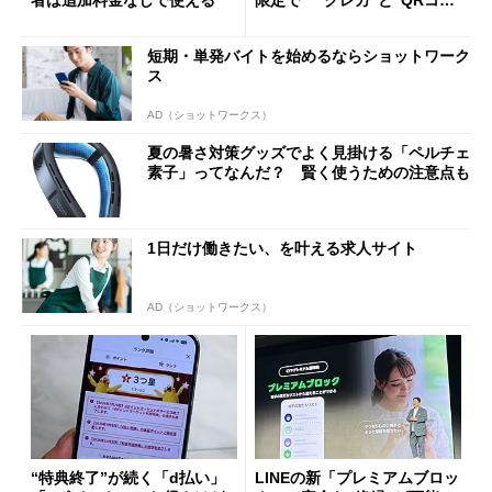
ド”専用
短期・単発バイトを始めるならショットワーク
ス
AD（ショットワークス）
夏の暑さ対策グッズでよく見掛ける「ペルチェ
素子」ってなんだ？ 賢く使うための注意点も
1日だけ働きたい、を叶える求人サイト
AD（ショットワークス）
“特典終了”が続く「d払い」
LINEの新「プレミアムブロッ