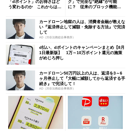
「dポイント」のお得さはど
ク」で完全な“絶縁”が可能
う変わるのか これからは
に？ 従来のブロック機能と
「dカード」の利用が得策？
の決定的な違い
カードローン地獄の人は、消費者金融が教えな
い『返済停止して減額・免除する方法』で完済
して
AD（渋谷法務総合事務所）
d払い、dポイントのキャンペーンまとめ【8月
1日最新版】 1万～10万ポイント還元の施策
がめじろ押し
カードローン50万円以上の人は、返済を3～6
ヶ月停止して『大幅に減額してから返済する手
続き』で完済して！
AD（渋谷法務総合事務所）