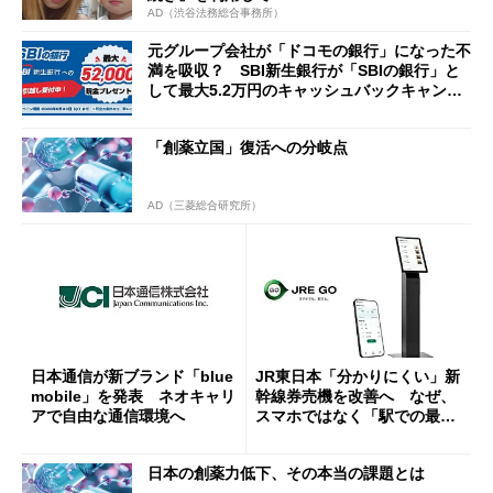
AD（渋谷法務総合事務所）
元グループ会社が「ドコモの銀行」になった不
満を吸収？ SBI新生銀行が「SBIの銀行」と
して最大5.2万円のキャッシュバックキャンペ
ーンを開催
「創薬立国」復活への分岐点
AD（三菱総合研究所）
日本通信が新ブランド「blue
JR東日本「分かりにくい」新
mobile」を発表 ネオキャリ
幹線券売機を改善へ なぜ、
アで自由な通信環境へ
スマホではなく「駅での最短
1分購入」を実現？
日本の創薬力低下、その本当の課題とは