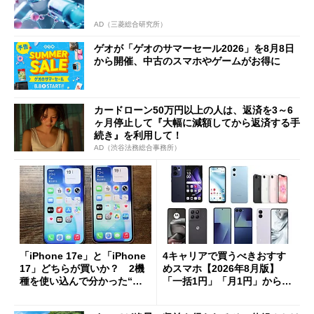
AD（三菱総合研究所）
ゲオが「ゲオのサマーセール2026」を8月8日
から開催、中古のスマホやゲームがお得に
カードローン50万円以上の人は、返済を3～6
ヶ月停止して『大幅に減額してから返済する手
続き』を利用して！
AD（渋谷法務総合事務所）
「iPhone 17e」と「iPhone
4キャリアで買うべきおすす
17」どちらが買いか？ 2機
めスマホ【2026年8月版】
種を使い込んで分かった“ス
「一括1円」「月1円」からお
ペック表にない違い”
得なiPhone／Pixel／Galaxy
まで