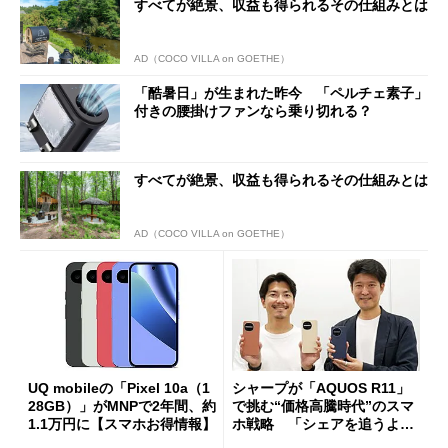
すべてが絶景、収益も得られるその仕組みとは
AD（COCO VILLA on GOETHE）
「酷暑日」が生まれた昨今 「ペルチェ素子」
付きの腰掛けファンなら乗り切れる？
すべてが絶景、収益も得られるその仕組みとは
AD（COCO VILLA on GOETHE）
UQ mobileの「Pixel 10a（1
シャープが「AQUOS R11」
28GB）」がMNPで2年間、約
で挑む“価格高騰時代”のスマ
1.1万円に【スマホお得情報】
ホ戦略 「シェアを追うより
も既存ユーザーを大切に」