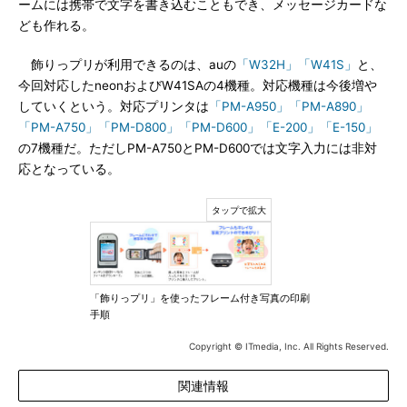
ームには携帯で文字を書き込むこともでき、メッセージカードな
ども作れる。
飾りっプリが利用できるのは、auの
「W32H」
「W41S」
と、
今回対応したneonおよびW41SAの4機種。対応機種は今後増や
していくという。対応プリンタは
「PM-A950」
「PM-A890」
「PM-A750」
「PM-D800」
「PM-D600」
「E-200」
「E-150」
の7機種だ。ただしPM-A750とPM-D600では文字入力には非対
応となっている。
「飾りっプリ」を使ったフレーム付き写真の印刷
手順
Copyright © ITmedia, Inc. All Rights Reserved.
関連情報