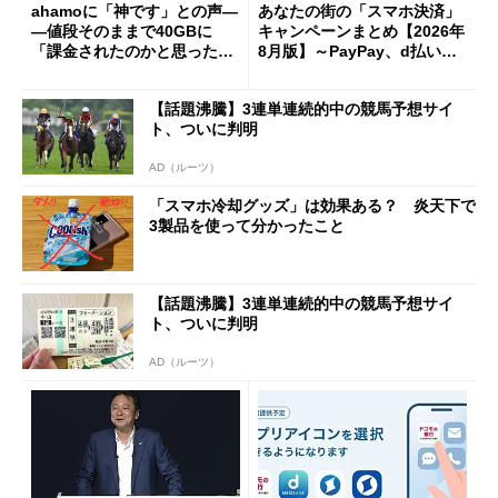
ahamoに「神です」との声―
あなたの街の「スマホ決済」
―値段そのままで40GBに
キャンペーンまとめ【2026年
「課金されたのかと思った」
8月版】～PayPay、d払い、a
と戸惑いも
u PAY、楽天ペイ
【話題沸騰】3連単連続的中の競馬予想サイ
ト、ついに判明
AD（ルーツ）
「スマホ冷却グッズ」は効果ある？ 炎天下で
3製品を使って分かったこと
【話題沸騰】3連単連続的中の競馬予想サイ
ト、ついに判明
AD（ルーツ）