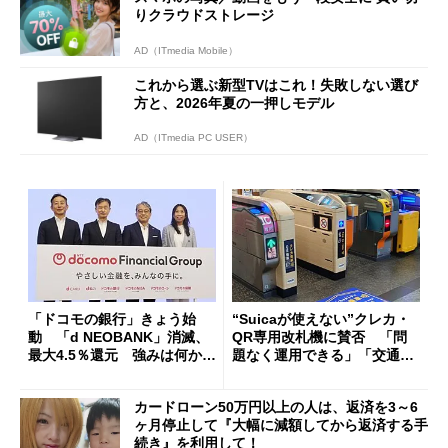
りクラウドストレージ
AD（ITmedia Mobile）
これから選ぶ新型TVはこれ！失敗しない選び
方と、2026年夏の一押しモデル
AD（ITmedia PC USER）
「ドコモの銀行」きょう始
“Suicaが使えない”クレカ・
動 「d NEOBANK」消滅、
QR専用改札機に賛否 「問
最大4.5％還元 強みは何か解
題なく運用できる」「交通系I
説
Cの方がスムーズ」
カードローン50万円以上の人は、返済を3～6
ヶ月停止して『大幅に減額してから返済する手
続き』を利用して！