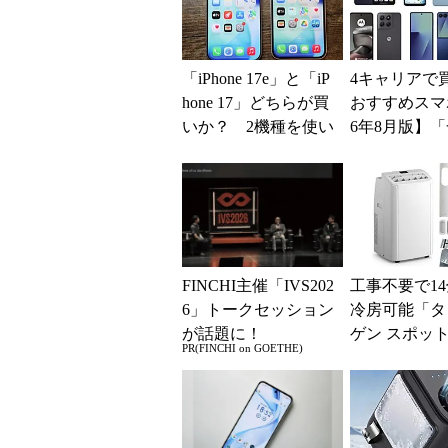
「iPhone 17e」と「iP
4キャリアで
hone 17」どちらが買
おすすめスマホ
いか？ 2機種を使い
6年8月版】「
込んで分かった“スペ
円」「月1円
ッ...
得なiPhone／..
FINCHI主催「IVS202
工事不要で1
6」トークセッション
冷房可能「タ
が話題に！
ゲン スポッ
PR(FINCHI on GOETHE)
ー 7980002
ムセールで10..