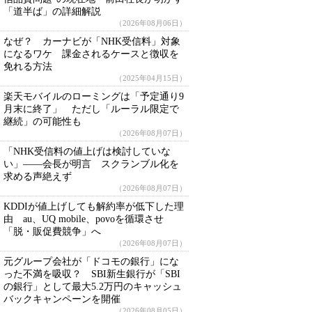
「道半ば」の詳細解説
（2026年08月06日）
なぜ？ カーナビが「NHK受信料」対象
になるワケ 課金されるケースと徴収を
免れる方法
（2025年04月15日）
楽天モバイルのローミングは「予定通り9
月末に終了」 ただし「ルーラル限定で
継続」の可能性も
（2026年08月07日）
「NHK受信料の値上げは検討していな
い」――会長が明言 スクランブル化を
求める声絶えず
（2026年08月07日）
KDDIが値上げしても解約率が低下した理
由 au、UQ mobile、povoを循環させ
「脱・販促費競争」へ
（2026年08月07日）
元グループ会社が「ドコモの銀行」にな
った不満を吸収？ SBI新生銀行が「SBI
の銀行」として最大5.2万円のキャッシュ
バックキャンペーンを開催
（2026年08月05日）