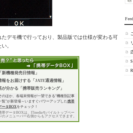
4月
Fee
れたデモ機で行っており、製品版では仕様が変わる可
たい。
「新機種発売日情報」
報をお届けする「JATE通過情報」
筋が分かる「携帯販売ランキング」
そのほか、各端末情報が一望できる“機種別記事
一覧”が新登場～いますぐパワーアップした
携帯
データBOX
をチェック！
携帯データBOXは、ITmediaモバイルトップペー
ジのメニューバー右側からもアクセスできます。