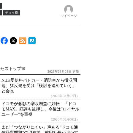
チョイ得
マイページ
セストップ10
2026年08月08日 更新
NHK受信料パトカー・消防車から徴収問
題、猛反発を受け「検討を進めていく」
と会長
（2026年08月07日）
ドコモが念願の増収増益に好転 「ドコ
モMAX」好調も後押し、今後は“ロイヤル
ユーザー”を重視
（2026年08月06日）
まだ「つながりにくい」声ある“ドコモ通
信品質問題”の現在地 前田社長が明かす