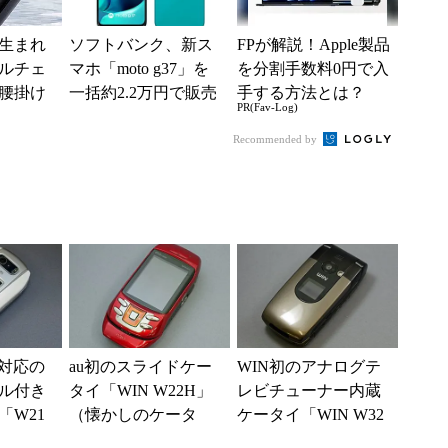
生まれ
ソフトバンク、新ス
FPが解説！Apple製品
ルチェ
マホ「moto g37」を
を分割手数料0円で入
腰掛け
一括約2.2万円で販売
手する方法とは？
PR(Fav-Log)
り切れ
【スマホお得情報】
Recommended by
リ対応の
au初のスライドケー
WIN初のアナログテ
ル付き
タイ「WIN W22H」
レビチューナー内蔵
「W21
（懐かしのケータ
ケータイ「WIN W32
イ）
SA」（懐かしのケー