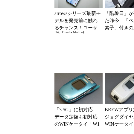
arrowsシリーズ最新モ
「酷暑日」が
デルを発売前に触れ
た昨今 「ペ
るチャンス！ユーザ
素子」付きの
PR( ITmedia Mobile)
ー座談会開催
ファンなら乗
る？
「3.5G」に初対応
BREWアプ
データ定額も初対応
ジョグダイヤ
のWINケータイ「W1
WINケータイ
1H」（懐かしのケー
S」