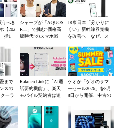
買うべき
シャープが「AQUOS
JR東日本「分かりに
【202
R11」で挑む“価格高
くい」新幹線券売機
一括1
騰時代”のスマホ戦
を改善へ なぜ、ス
」からお
略 「シェアを追う
マホではなく「駅で
.
よりも既存ユーザ
の最短1分購入」を実
ー...
現？
4畳まで
Rakuten Linkに「AI通
ゲオが「ゲオのサマ
ンスの
話要約機能」、楽天
ーセール2026」を8月
トクーラ
モバイル契約者は追
8日から開催、中古の
0」がタイ
加料金なしで使える
スマホやゲームがお
.
得に