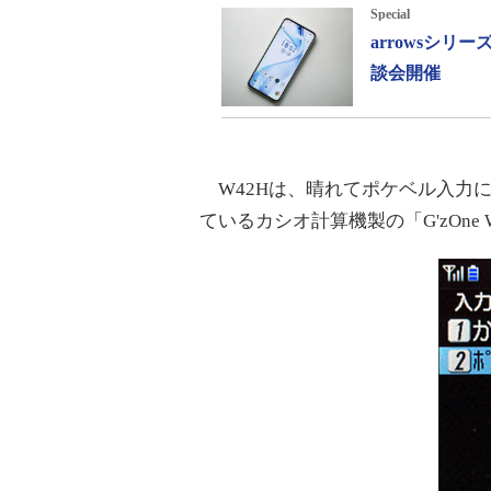
Special
arrowsシ
談会開催
W42Hは、晴れてポケベル入力
ているカシオ計算機製の「G'zOne