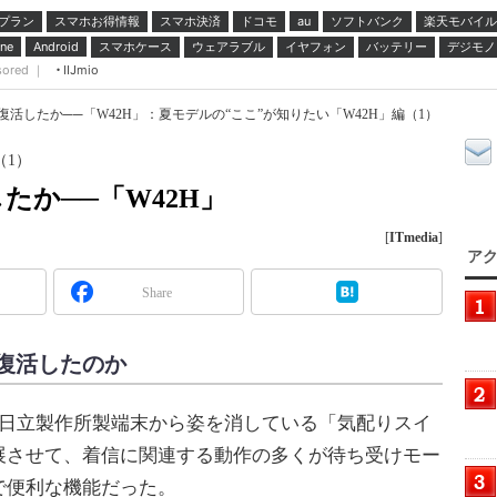
プラン
スマホお得情報
スマホ決済
ドコモ
ソフトバンク
楽天モバイル
au
スマホケース
ウェアラブル
イヤフォン
バッテリー
デジモノ
ne
Android
sored ｜
IIJmio
活したか──「W42H」：夏モデルの“ここ”が知りたい「W42H」編（1）
（1）
たか──「W42H」
[
ITmedia
]
アク
Share
復活したのか
日立製作所製端末から姿を消している「気配りスイ
展させて、着信に関連する動作の多くが待ち受けモー
で便利な機能だった。