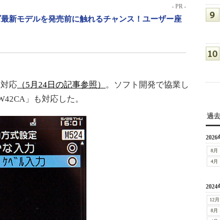
- PR -
リーズ最新モデルを発売前に触れるチャンス！ユーザー座
に対応
（5月24日の記事参照）
。ソフト開発で協業し
 W42CA」も対応した。
過
2026
8月
4月
2024
12月
8月