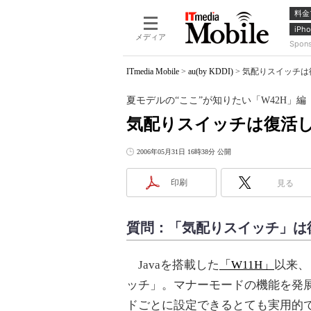
料金
iPho
メディア
Spon
ITmedia Mobile
>
au(by KDDI)
>
気配りスイッチは復
夏モデルの“ここ”が知りたい「W42H」編
気配りスイッチは復活し
2006年05月31日 16時38分 公開
印刷
見る
質問：「気配りスイッチ」は
Javaを搭載した
「W11H」
以来、
ッチ」。マナーモードの機能を発
ドごとに設定できるとても実用的