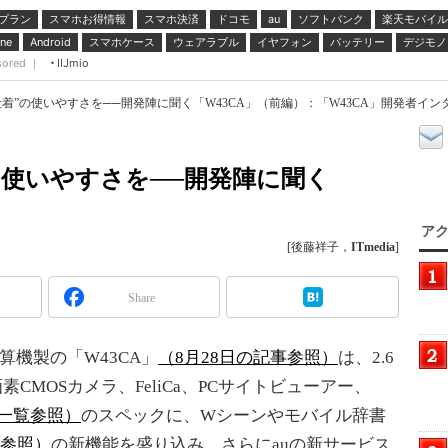
プラン
スマホお得情報
スマホ決済
ドコモ
ソフトバンク
楽天モバイル
au
スマホケース
ウェアラブル
イヤフォン
バッテリー
デジモノ
ne
Android
sored ｜
IIJmio
着”の使いやすさを──開発陣に聞く「W43CA」（前編）：「W43CA」開発者イン
の使いやすさを──開発陣に聞く
アク
[後藤祥子，
ITmedia
]
Share
算機製の「W43CA」
（8月28日の記事参照）
は、2.6
素CMOSカメラ、FeliCa、PCサイトビューアー、
一覧参照）
のスペックに、Wシーンやモバイル辞書
参照）
の新機能を盛り込み、さらにauの新サービス