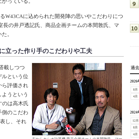
上がっている。
トとするW43CAに込められた開発陣の思いやこだわりにつ
ン室長の井戸透記氏、商品企画チームの本間敦氏、マ
いた。
ー視点に立った作り手のこだわりや工夫
搭載しつつ
過
デルという位
2026
から評価され
8月
しようという
4月
う話すのは高木氏
手側のこだわ
2024
葉で表し、それ
12月
8月
4月