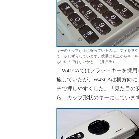
キーのトップが上に寄っているのは、文字を見や
で、少しずらしています。携帯は真上からキーを
もいいのではないかと」（井戸氏）
W41CAではフラットキーを採
施していたが、W43CAは横方向
チで押しやすくした。「見た目の
ら、カップ形状のキーにしていま