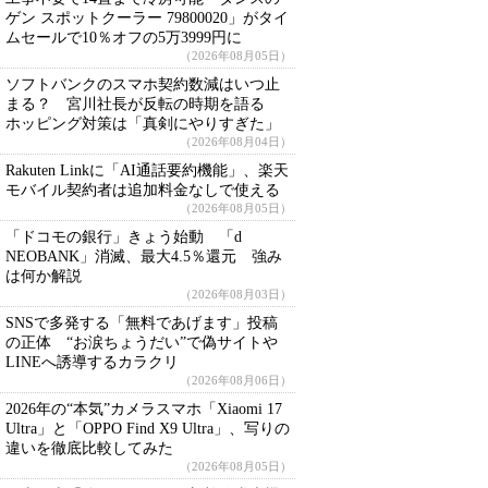
ゲン スポットクーラー 79800020」がタイ
ムセールで10％オフの5万3999円に
（2026年08月05日）
ソフトバンクのスマホ契約数減はいつ止
まる？ 宮川社長が反転の時期を語る
ホッピング対策は「真剣にやりすぎた」
（2026年08月04日）
Rakuten Linkに「AI通話要約機能」、楽天
モバイル契約者は追加料金なしで使える
（2026年08月05日）
「ドコモの銀行」きょう始動 「d
NEOBANK」消滅、最大4.5％還元 強み
は何か解説
（2026年08月03日）
SNSで多発する「無料であげます」投稿
の正体 “お涙ちょうだい”で偽サイトや
LINEへ誘導するカラクリ
（2026年08月06日）
2026年の“本気”カメラスマホ「Xiaomi 17
Ultra」と「OPPO Find X9 Ultra」、写りの
違いを徹底比較してみた
（2026年08月05日）