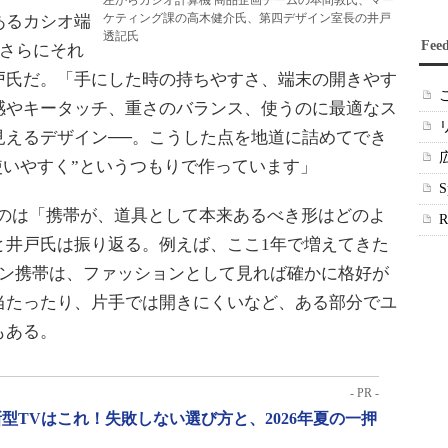
左からカシオ計算機 商品企画チームの本間敦氏、マー
ケティング課の高木健介氏、第四デザイン室長の井戸
あるカシオ端
透記氏
Fee
さらにそれ
戸氏だ。「手にした時の持ちやすさ、端末の開きやす
感やキータッチ、重さのバランス、使うのに最適なス
見えるデザイン──。こうした点を地道に詰めてでき
て使いやすく”というつもりで作っています」
たのは「携帯が、道具として本来あるべき形はどのよ
と井戸氏は振り返る。例えば、ここ1年で増えてきた
イン携帯は、ファッションとして見れば確かに格好が
当たったり、片手では開きにくいなど、ある部分でユ
もある。
- PR -
型TVはこれ！失敗しない選び方と、2026年夏の一押