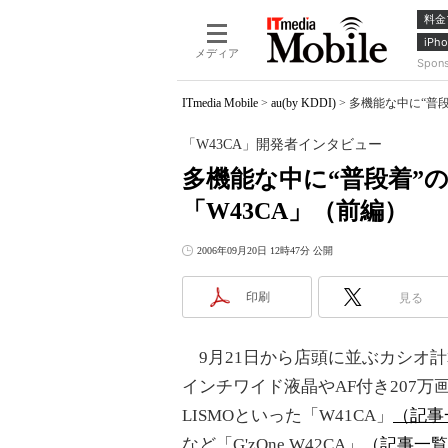
料金
iPho
メディア
Spon
ITmedia Mobile
>
au(by KDDI)
>
多機能な中に“普段
「W43CA」開発者インタビュー
多機能な中に“普段着”
「W43CA」（前編）
2006年09月20日 12時47分 公開
印刷
見る
9月21日から店頭に並ぶカシオ計
インチワイド液晶やAF付き207万画
LISMOといった「W41CA」
（記事
など「G'zOne W42CA」
（記事一覧