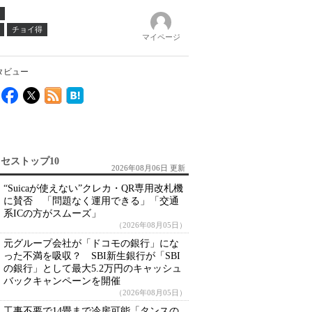
チョイ得
マイページ
タビュー
セストップ10
2026年08月06日 更新
“Suicaが使えない”クレカ・QR専用改札機
に賛否 「問題なく運用できる」「交通
系ICの方がスムーズ」
（2026年08月05日）
元グループ会社が「ドコモの銀行」にな
った不満を吸収？ SBI新生銀行が「SBI
の銀行」として最大5.2万円のキャッシュ
バックキャンペーンを開催
（2026年08月05日）
工事不要で14畳まで冷房可能「タンスの