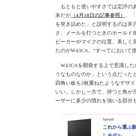
もともと使いやすさでは定評の
末だが
（4月18日の記事参照）
、「
を突き詰めた」と説明するのは井
さ、メールを打つときのホールド
ピーカーやマイクの位置、美しく
たのがW43CA。“すべてにおい
W43CAを開発する上で意識し
うなものなのか」という点だった
四角い板を2枚重ねたようなデザ
いい。しかし一方で、持つと角が
ーザーに多少の慣れを強いる部分
Special
これから選ぶ新
しモデル