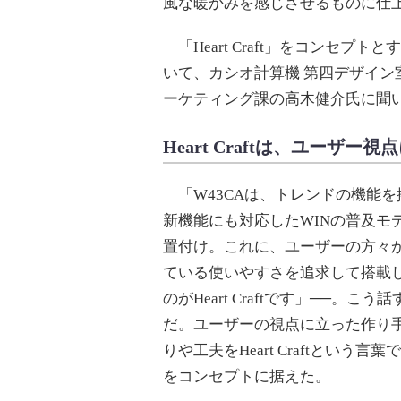
風な暖かみを感じさせるものに仕
「Heart Craft」をコンセプ
いて、カシオ計算機 第四デザイ
ーケティング課の高木健介氏に聞
Heart Craftは、ユーザ
「W43CAは、トレンドの機能を
新機能にも対応したWINの普及モ
置付け。これに、ユーザーの方々
ている使いやすさを追求して搭載
のがHeart Craftです」──。こ
だ。ユーザーの視点に立った作り
りや工夫をHeart Craftという言
をコンセプトに据えた。