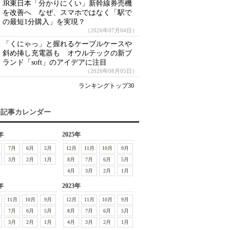
JR東日本「分かりにくい」新幹線券売機
を改善へ なぜ、スマホではなく「駅で
の最短1分購入」を実現？
（2026年07月04日）
「くにゃっ」と握れるケーブルケースや
斜め挿し充電器も オウルテックの新ブ
ランド「soft」のアイデアに注目
（2026年08月05日）
ランキングトップ30
去記事カレンダー
年
2025年
7月
6月
5月
12月
11月
10月
9月
3月
2月
1月
8月
7月
6月
5月
4月
3月
2月
1月
年
2023年
11月
10月
9月
12月
11月
10月
9月
7月
6月
5月
8月
7月
6月
5月
3月
2月
1月
4月
3月
2月
1月