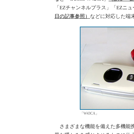
「EZチャンネルプラス」「EZニ
日の記事参照）
などに対応した端
「W43CA」
さまざまな機能を備えた多機能携