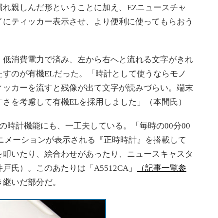
慣れ親しんだ形ということに加え、EZニュースチャ
イにティッカー表示させ、より便利に使ってもらおう
低消費電力で済み、左から右へと流れる文字がきれ
たすのが有機ELだった。「時計として使うならモノ
ィッカーを流すと残像が出て文字が読みづらい。端末
すさを考慮して有機ELを採用しました」（本間氏）
時計機能にも、一工夫している。「毎時の00分00
アニメーションが表示される『正時時計』を搭載して
を叩いたり、絵合わせがあったり、ニュースキャスタ
氏）。このあたりは「A5512CA」
（記事一覧参
き継いだ部分だ。