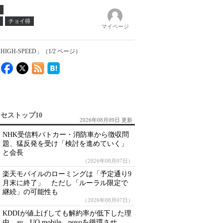
チョイ得
マイページ
H-SPEED」（1/2 ページ）
セストップ10
2026年08月09日 更新
NHK受信料パトカー・消防車から徴収問
題、猛反発を受け「検討を進めていく」
と会長
（2026年08月07日）
楽天モバイルのローミングは「予定通り9
月末に終了」 ただし「ルーラル限定で
継続」の可能性も
（2026年08月07日）
KDDIが値上げしても解約率が低下した理
由 au、UQ mobile、povoを循環させ