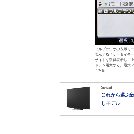
フルブラウザの表示モ
表示する「ケータイモード
サイトを疑似表示し、上
ド」を用意する。最大5
も対応
Special
これから選ぶ新
しモデル