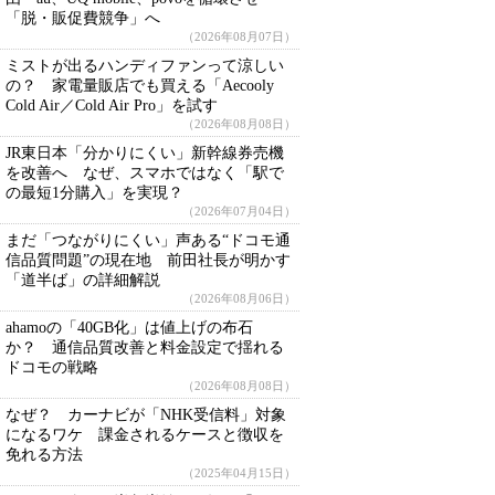
「脱・販促費競争」へ
（2026年08月07日）
ミストが出るハンディファンって涼しい
の？ 家電量販店でも買える「Aecooly
Cold Air／Cold Air Pro」を試す
（2026年08月08日）
JR東日本「分かりにくい」新幹線券売機
を改善へ なぜ、スマホではなく「駅で
の最短1分購入」を実現？
（2026年07月04日）
まだ「つながりにくい」声ある“ドコモ通
信品質問題”の現在地 前田社長が明かす
「道半ば」の詳細解説
（2026年08月06日）
ahamoの「40GB化」は値上げの布石
か？ 通信品質改善と料金設定で揺れる
ドコモの戦略
（2026年08月08日）
なぜ？ カーナビが「NHK受信料」対象
になるワケ 課金されるケースと徴収を
免れる方法
（2025年04月15日）