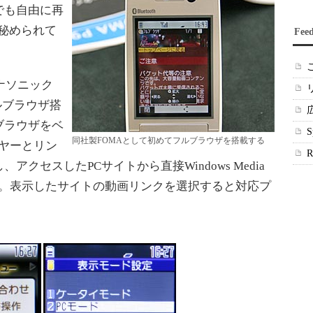
でも自由に再
秘められて
Fee
パナソニック
ルブラウザ搭
ブラウザをベ
同社製FOMAとして初めてフルブラウザを搭載する
プレーヤーとリン
クセスしたPCサイトから直接Windows Media
した。表示したサイトの動画リンクを選択すると対応プ