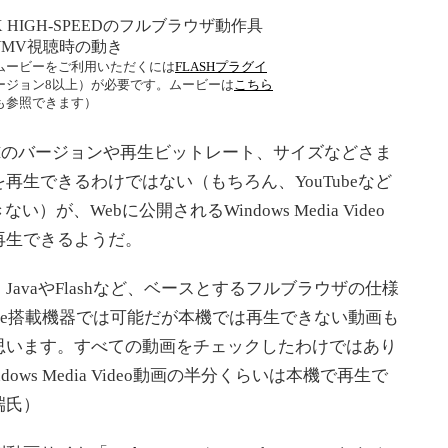
iX HIGH-SPEEDのフルブラウザ動作具
WMV視聴時の動き
ムービーをご利用いただくには
FLASHプラグイ
ージョン8以上）が必要です。ムービーは
こちら
も参照できます）
には、DRMのバージョンや再生ビットレート、サイズなどさま
再生できるわけではない（もちろん、YouTubeなど
ない）が、Webに公開されるWindows Media Video
再生できるようだ。
vaやFlashなど、ベースとするフルブラウザの仕様
obile搭載機器では可能だが本機では再生できない動画も
思います。すべての動画をチェックしたわけではあり
ws Media Video動画の半分くらいは本機で再生で
端氏）