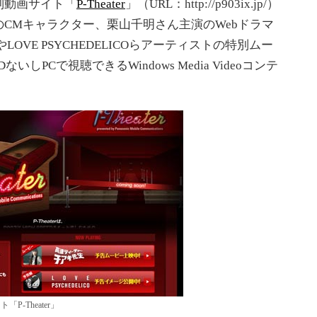
別動画サイト「
P-Theater
」（URL：http://p903ix.jp/）
CMキャラクター、栗山千明さん主演のWebドラマ
OVE PSYCHEDELICOらアーティストの特別ムー
DないしPCで視聴できるWindows Media Videoコンテ
-Theater」