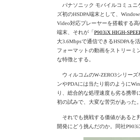
パナソニック モバイルコミュニ
ズ初のHSDPA端末として、Windows 
Video対応プレーヤーを搭載する高
端末、それが「
P903iX HIGH-SPEE
大3.6Mbpsで通信できるHSDPAを活用
フォーマットの動画をストリーミ
な特徴とする。
ウィルコムのW-ZERO3シリーズなど
ンやPDAには当たり前のようにWindo
り、総合的な処理速度も劣る携帯
初の試みで、大変な苦労があった
それでも挑戦する価値があると判
開発にどう挑んだのか。同社P903iX