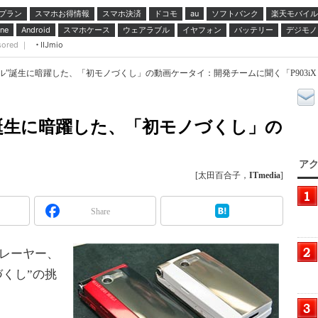
プラン
スマホお得情報
スマホ決済
ドコモ
ソフトバンク
楽天モバイル
au
スマホケース
ウェアラブル
イヤフォン
バッテリー
デジモノ
ne
Android
sored ｜
IIJmio
”誕生に暗躍した、「初モノづくし」の動画ケータイ：開発チームに聞く「P903iX HIG
」
誕生に暗躍した、「初モノづくし」の
アク
[太田百合子，
ITmedia
]
Share
eoプレーヤー、
づくし”の挑