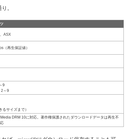
通り。
ンツ
、ASX
bps（再生保証値）
8～9
 2～9
きるサイズまで）
 Media DRM 10に対応。著作権保護されたダウンロードデータは再生不
対応