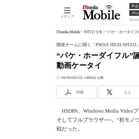
料金
iPho
メディア
Spon
ITmedia Mobile
>
NTTドコモ
>
“パケ・ホーダイフル
開発チームに聞く「P903iX HIGH-SPEED
“パケ・ホーダイフル”
動画ケータイ
2007年04月12日 15時00分 公開
印刷
見る
HSDPA、Windows Media Vid
そしてフルブラウザ──。“初モノ
戦だった。