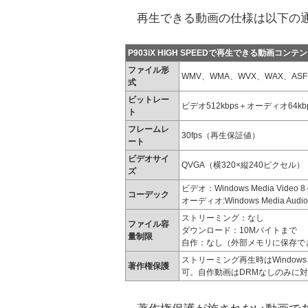
再生できる動画の仕様は以下の
P903iX HIGH SPEEDで再生できる動画コンテ
ファイル形
WMV、WMA、WVX、WAX、ASF
式
ビットレー
ビデオ512kbps＋オーディオ64k
ト
フレームレ
30fps（再生保証値）
ート
ビデオサイ
QVGA（横320×縦240ピクセル）
ズ
ビデオ：Windows Media Video 
コーデック
オーディオ:Windows Media Audio
ストリーミング：なし
ファイル容
ダウンロード：10Mバイトまで
量制限
自作：なし（外部メモリに保存で
ストリーミング再生時はWindows
著作権保護
可。自作動画はDRMなしのみに