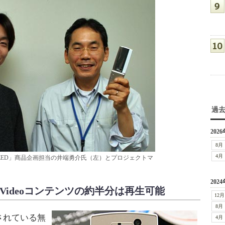
過
2026
8月
4月
HIGH-SPEED」商品企画担当の井端勇介氏（左）とプロジェクトマ
2024
ia Videoコンテンツの約半分は再生可能
12月
8月
されている無
4月