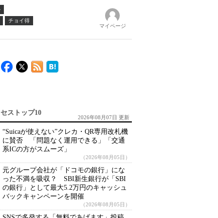
ル
チョイ得
マイページ
セストップ10
2026年08月07日 更新
“Suicaが使えない”クレカ・QR専用改札機
に賛否 「問題なく運用できる」「交通
系ICの方がスムーズ」
（2026年08月05日）
元グループ会社が「ドコモの銀行」にな
った不満を吸収？ SBI新生銀行が「SBI
の銀行」として最大5.2万円のキャッシュ
バックキャンペーンを開催
（2026年08月05日）
SNSで多発する「無料であげます」投稿