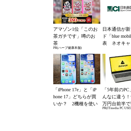
アマゾン1位「このお
日本通信が新
茶ガチです」噂のお
ド「blue mob
茶
表 ネオキャ
PR(ハーブ健康本舗)
自由な通信環
「iPhone 17e」と「iP
「5年前のPC
hone 17」どちらが買
んなに違う！
いか？ 2機種を使い
万円台前半で
PR(ITmedia PC USE
込んで分かった“スペ
る快適PCラ
ッ...