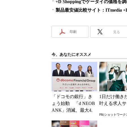
+D Shoppingでケータイの価格を
製品最安値比較サイト：ITmedia +D S
印刷
見る
今、あなたにオススメ
「ドコモの銀行」き
1日だけ働き
ょう始動 「d NEOB
叶える求人サ
ANK」消滅、最大4.
PR(ショットワーク
5％還元 強みは何か
解説