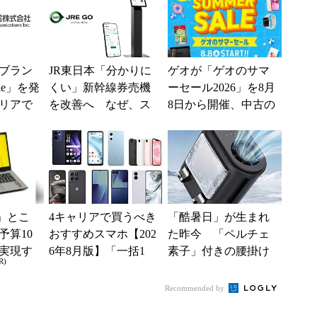
大5....
ブラン
JR東日本「分かりに
ゲオが「ゲオのサマ
ile」を発
くい」新幹線券売機
ーセール2026」を8月
リアで
を改善へ なぜ、ス
8日から開催、中古の
境へ
マホではなく「駅で
スマホやゲームがお
の最短1分購入」を実
得に
現？
」とこ
4キャリアで買うべき
「酷暑日」が生まれ
予算10
おすすめスマホ【202
た昨今 「ペルチェ
実現す
6年8月版】「一括1
素子」付きの腰掛け
R)
イフ
円」「月1円」からお
ファンなら乗り切れ
得なiPhone／...
る？
Recommended by