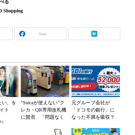
調べる
hopping
Share
たい、を
“Suicaが使えない”ク
元グループ会社が
イト
レカ・QR専用改札機
「ドコモの銀行」に
に賛否 「問題なく
なった不満を吸収？
ス)
運用できる」「交通
SBI新生銀行が「S
系ICの方がスムー...
BIの銀行」として最