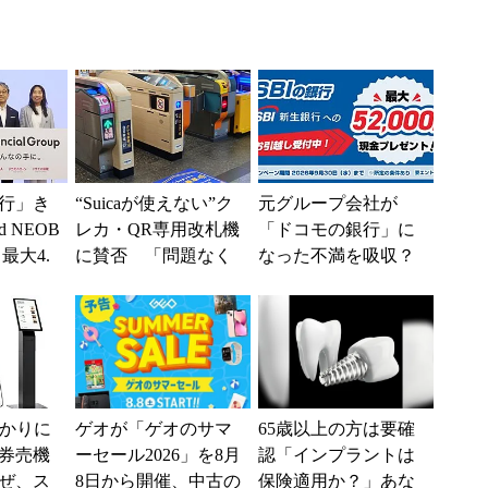
行」き
“Suicaが使えない”ク
元グループ会社が
 NEOB
レカ・QR専用改札機
「ドコモの銀行」に
最大4.
に賛否 「問題なく
なった不満を吸収？
みは何か
運用できる」「交通
SBI新生銀行が「S
系ICの方がスムー...
BIの銀行」として最
大5....
分かりに
ゲオが「ゲオのサマ
65歳以上の方は要確
券売機
ーセール2026」を8月
認「インプラントは
ぜ、ス
8日から開催、中古の
保険適用か？」あな