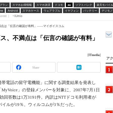
プラン
スマホお得情報
スマホ決済
ドコモ
ソフトバンク
楽天モバイ
au
スマホケース
ウェアラブル
イヤフォン
バッテリー
デジモノ
ne
Android
sored ｜
IIJmio
満点は「伝言の確認が有料」――マイボイスコム
ビス、不満点は「伝言の確認が有料」
[
ITmedia
]
アク
Share
帯電話の留守電機能」に関する調査結果を発表し
Voice」の登録メンバーを対象に、2007年7月1日
回答数は1万3191件。内訳はNTTドコモ利用者が
モバイルが19％、ウィルコムが3％だった。