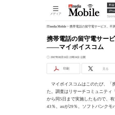
料金
iPho
メディア
Spon
ITmedia Mobile
>
携帯電話の留守電サービス、不
携帯電話の留守電サー
――マイボイスコム
2007年08月16日 22時34分 公開
印刷
見る
マイボイスコムはこのたび、「携
た。調査はリサーチコミュニティ「My
から同5日まで実施したもので、有効
43％、auが29％、ソフトバンク