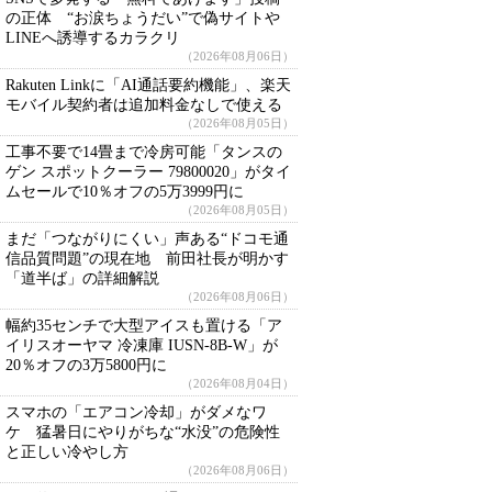
の正体 “お涙ちょうだい”で偽サイトや
LINEへ誘導するカラクリ
（2026年08月06日）
Rakuten Linkに「AI通話要約機能」、楽天
モバイル契約者は追加料金なしで使える
（2026年08月05日）
工事不要で14畳まで冷房可能「タンスの
ゲン スポットクーラー 79800020」がタイ
ムセールで10％オフの5万3999円に
（2026年08月05日）
まだ「つながりにくい」声ある“ドコモ通
信品質問題”の現在地 前田社長が明かす
「道半ば」の詳細解説
（2026年08月06日）
幅約35センチで大型アイスも置ける「ア
イリスオーヤマ 冷凍庫 IUSN-8B-W」が
20％オフの3万5800円に
（2026年08月04日）
スマホの「エアコン冷却」がダメなワ
ケ 猛暑日にやりがちな“水没”の危険性
と正しい冷やし方
（2026年08月06日）