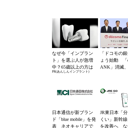
なぜ今「インプラン
「ドコモの銀
ト」を選ぶ人が急増
ょう始動 「d
中？65歳以上の方は
ANK」消滅、
PR(あんしんインプラント)
要確認。抜けた歯の
5％還元 強
放置は驚きのリスク
解説
日本通信が新ブラン
JR東日本「
ド「blue mobile」を発
くい」新幹線
表 ネオキャリアで
を改善へ な