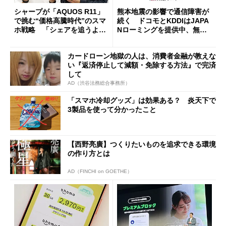
シャープが「AQUOS R11」
熊本地震の影響で通信障害が
で挑む“価格高騰時代”のスマ
続く ドコモとKDDIはJAPA
ホ戦略 「シェアを追うより
Nローミングを提供中、無料
も既存ユーザーを大切に」
Wi-Fi「00000JAPAN」も開
放
カードローン地獄の人は、消費者金融が教えな
い『返済停止して減額・免除する方法』で完済
して
AD（渋谷法務総合事務所）
「スマホ冷却グッズ」は効果ある？ 炎天下で
3製品を使って分かったこと
【西野亮廣】つくりたいものを追求できる環境
の作り方とは
AD（FINCHI on GOETHE）