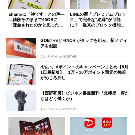
ahamoに「神です」との声―
LINEの新「プレミアムブロッ
―値段そのままで40GBに
ク」で完全な“絶縁”が可能
「課金されたのかと思った」
に？ 従来のブロック機能と
と戸惑いも
の決定的な違い
GOETHEとFINCHIがタッグを組み、新メディ
アを創設
AD（FINCHI on GOETHE）
d払い、dポイントのキャンペーンまとめ【8月
1日最新版】 1万～10万ポイント還元の施策
がめじろ押し
【西野亮廣】ビジネス書最新刊『北極星 僕た
ちはどう働くか』
AD（FINCHI on GOETHE）