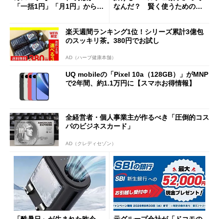
「一括1円」「月1円」からお
なんだ？ 賢く使うための注
得なiPhone／Pixel／Galaxy
意点も
まで
楽天週間ランキング1位！シリーズ累計3億包
のスッキリ茶。380円でお試し
AD（ハーブ健康本舗）
UQ mobileの「Pixel 10a（128GB）」がMNP
で2年間、約1.1万円に【スマホお得情報】
全経営者・個人事業主が作るべき「圧倒的コス
パのビジネスカード」
AD（クレディセゾン）