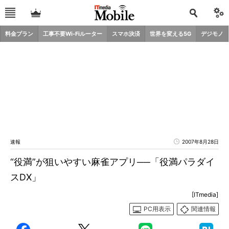
料金プラン
工事不要Wi-Fiルーター
スマホ決済
世界を変える5G
デジモノ
速報
2007年8月28日
“役満”が狙いやすい麻雀アプリ──「役満パラダイ
スDX」
[ITmedia]
PC用表示
関連情報