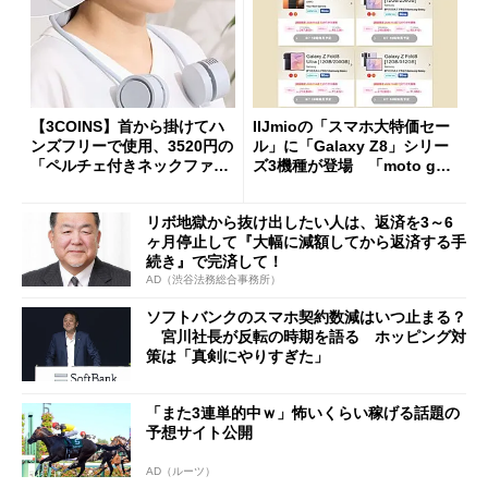
【3COINS】首から掛けてハ
IIJmioの「スマホ大特価セー
ンズフリーで使用、3520円の
ル」に「Galaxy Z8」シリー
「ペルチェ付きネックファ
ズ3機種が登場 「moto g37
ン」
j」や「OPPO Find X9 Ultr
a」も
リボ地獄から抜け出したい人は、返済を3～6
ヶ月停止して『大幅に減額してから返済する手
続き』で完済して！
AD（渋谷法務総合事務所）
ソフトバンクのスマホ契約数減はいつ止まる？
宮川社長が反転の時期を語る ホッピング対
策は「真剣にやりすぎた」
「また3連単的中ｗ」怖いくらい稼げる話題の
予想サイト公開
AD（ルーツ）