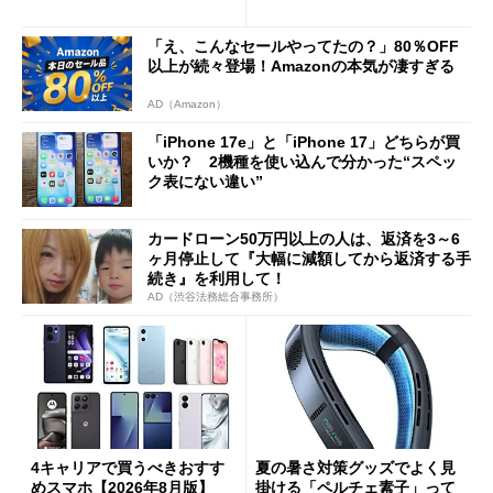
Cの方がスムーズ」
「え、こんなセールやってたの？」80％OFF
以上が続々登場！Amazonの本気が凄すぎる
AD（Amazon）
「iPhone 17e」と「iPhone 17」どちらが買
いか？ 2機種を使い込んで分かった“スペッ
ク表にない違い”
カードローン50万円以上の人は、返済を3～6
ヶ月停止して『大幅に減額してから返済する手
続き』を利用して！
AD（渋谷法務総合事務所）
4キャリアで買うべきおすす
夏の暑さ対策グッズでよく見
めスマホ【2026年8月版】
掛ける「ペルチェ素子」って