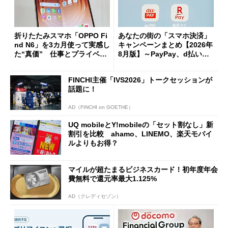
折りたたみスマホ「OPPO Fi
あなたの街の「スマホ決済」
nd N6」を3カ月使って実感し
キャンペーンまとめ【2026年
た“真価” 仕事とプライベー
8月版】～PayPay、d払い、a
トで大活躍
u PAY、楽天ペイ
FINCHI主催「IVS2026」トークセッションが
話題に！
AD（FINCHI on GOETHE）
UQ mobileとY!mobileの「セット割なし」新
割引を比較 ahamo、LINEMO、楽天モバイ
ルよりもお得？
マイルが超たまるビジネスカード！初年度年会
費無料で還元率最大1.125%
AD（クレディセゾン）