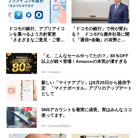
ドコモの銀行、アプリアイコ
「ドコモの銀行」で何が変わ
ンを選べるよう方針変更
る？ ドコモFG廣井社長に聞
「さまざまなご意見・ご要望
く「通信×金融」の攻勢とグ
を踏まえ」
ループ戦略
「え、こんなセールやってたの？」80％OFF
以上が続々登場！Amazonの本気が凄すぎる
AD（Amazon）
新しい「マイナアプリ」は8月25日から提供予
定 「マイナポータル」アプリのアップデート
として
SNSアカウントを着実に成長。実はみんなココ
使ってます。
AD（Dreaw合同会社）