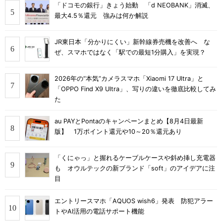
「ドコモの銀行」きょう始動 「d NEOBANK」消滅、
最大4.5％還元 強みは何か解説
JR東日本「分かりにくい」新幹線券売機を改善へ な
ぜ、スマホではなく「駅での最短1分購入」を実現？
2026年の“本気”カメラスマホ「Xiaomi 17 Ultra」と
「OPPO Find X9 Ultra」、写りの違いを徹底比較してみ
た
au PAYとPontaのキャンペーンまとめ【8月4日最新
版】 1万ポイント還元や10～20％還元あり
「くにゃっ」と握れるケーブルケースや斜め挿し充電器
も オウルテックの新ブランド「soft」のアイデアに注
目
エントリースマホ「AQUOS wish6」発表 防犯アラー
トやAI活用の電話サポート機能