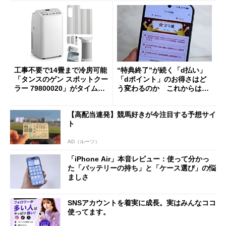
工事不要で14畳まで冷房可能
“特典終了”が続く「d払い」
「タンスのゲン スポットクー
「dポイント」のお得さはど
ラー 79800020」がタイムセ
う変わるのか これからは
ールで10％オフの5万3999円
「dカード」の利用が得策？
に
【高配当連発】競馬好きが今注目する予想サイ
ト
AD（ルーツ）
「iPhone Air」本音レビュー：使って分かっ
た「バッテリーの持ち」と「ケース選び」の悩
ましさ
SNSアカウントを着実に成長。実はみんなココ
使ってます。