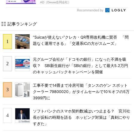
AD（Dreaw合同会社）
Recommended by
記事ランキング
“Suicaが使えない”クレカ・QR専用改札機に賛否 「問
題なく運用できる」「交通系ICの方がスムーズ」
元グループ会社が「ドコモの銀行」になった不満を吸
収？ SBI新生銀行が「SBIの銀行」として最大5.2万円
のキャッシュバックキャンペーンを開催
工事不要で14畳まで冷房可能「タンスのゲン スポット
クーラー 79800020」がタイムセールで10％オフの5万
3999円に
ソフトバンクのスマホ契約数減はいつ止まる？ 宮川社
長が反転の時期を語る ホッピング対策は「真剣にやり
すぎた」