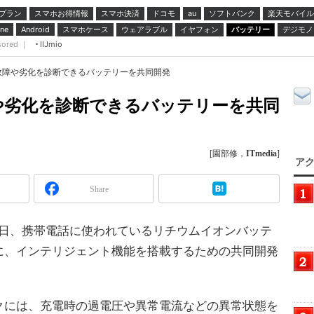
プラン
スマホお得情報
スマホ決済
ドコモ
ソフトバンク
楽天モバイル
au
スマホケース
ウェアラブル
イヤフォン
バッテリー
デジモノ
ne
Android
sored ｜
IIJmio
故障や劣化を診断できるバッテリーを共同開発
や劣化を診断できるバッテリーを共同
[園部修，
ITmedia
]
アク
Share
4日、携帯電話に使われているリチウムイオンバッテ
に、インテリジェント機能を搭載するための共同開発
には、充電時の過電圧や異常電流などの異常状態を