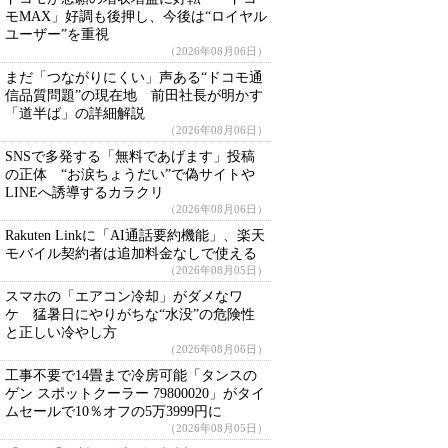
モMAX」好調も後押し、今後は“ロイヤル
ユーザー”を重視
（2026年08月06日）
まだ「つながりにくい」声ある“ドコモ通
信品質問題”の現在地 前田社長が明かす
「道半ば」の詳細解説
（2026年08月06日）
SNSで多発する「無料であげます」投稿
の正体 “お涙ちょうだい”で偽サイトや
LINEへ誘導するカラクリ
（2026年08月06日）
Rakuten Linkに「AI通話要約機能」、楽天
モバイル契約者は追加料金なしで使える
（2026年08月05日）
スマホの「エアコン冷却」がダメなワ
ケ 猛暑日にやりがちな“水没”の危険性
と正しい冷やし方
（2026年08月06日）
工事不要で14畳まで冷房可能「タンスの
ゲン スポットクーラー 79800020」がタイ
ムセールで10％オフの5万3999円に
（2026年08月05日）