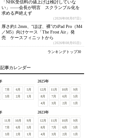
「NHK受信料の値上げは検討していな
い」――会長が明言 スクランブル化を
求める声絶えず
（2026年08月07日）
厚さ約1.2mm、“ほぼ、裸”のiPad Pro（M4
／M5）向けケース「The Frost Air」発
売 ケースフィニットから
（2026年08月05日）
ランキングトップ30
去記事カレンダー
年
2025年
7月
6月
5月
12月
11月
10月
9月
3月
2月
1月
8月
7月
6月
5月
4月
3月
2月
1月
年
2023年
11月
10月
9月
12月
11月
10月
9月
7月
6月
5月
8月
7月
6月
5月
3月
2月
1月
4月
3月
2月
1月