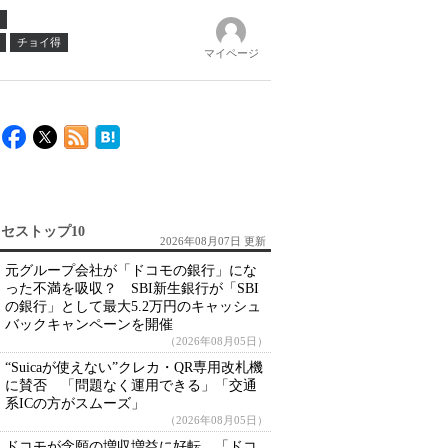
チョイ得
マイページ
セストップ10
2026年08月07日 更新
元グループ会社が「ドコモの銀行」にな
った不満を吸収？ SBI新生銀行が「SBI
の銀行」として最大5.2万円のキャッシュ
バックキャンペーンを開催
（2026年08月05日）
“Suicaが使えない”クレカ・QR専用改札機
に賛否 「問題なく運用できる」「交通
系ICの方がスムーズ」
（2026年08月05日）
ドコモが念願の増収増益に好転 「ドコ