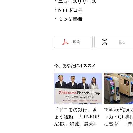
ニュースリリース
NTTドコモ
ミツミ電機
印刷
見る
今、あなたにオススメ
「ドコモの銀行」き
“Suicaが使
ょう始動 「d NEOB
レカ・QR専
ANK」消滅、最大4.
に賛否 「問
5％還元 強みは何か
運用できる」