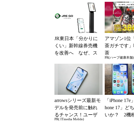
解説
系ICの方がスム
JR東日本「分かりに
アマゾン1位
くい」新幹線券売機
茶ガチです」
を改善へ なぜ、ス
茶
PR(ハーブ健康本舗)
マホではなく「駅で
の最短1分購入」を実
現？
arrowsシリーズ最新モ
「iPhone 17
デルを発売前に触れ
hone 17」
るチャンス！ユーザ
いか？ 2機
PR( ITmedia Mobile)
ー座談会開催
込んで分かっ
ッ...