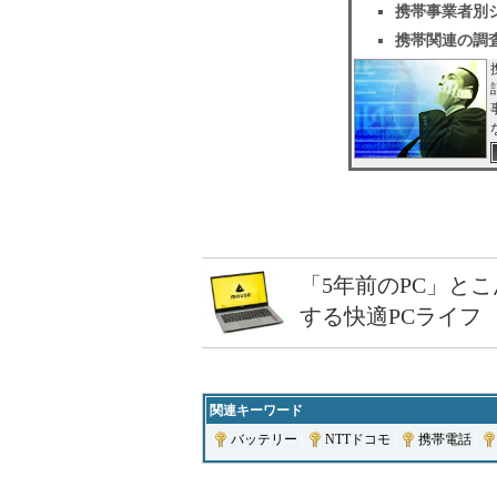
携帯事業者別
携帯関連の調
「5年前のPC」と
する快適PCライフ
関連キーワード
バッテリー
|
NTTドコモ
|
携帯電話
|