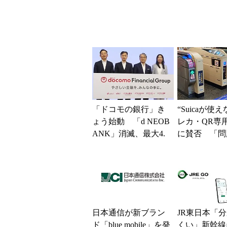
「ドコモの銀行」き
“Suicaが使
ょう始動 「d NEOB
レカ・QR専
ANK」消滅、最大4.
に賛否 「問
5％還元 強みは何か
運用できる」
解説
系ICの方がスム
日本通信が新ブラン
JR東日本「
ド「blue mobile」を発
くい」新幹線