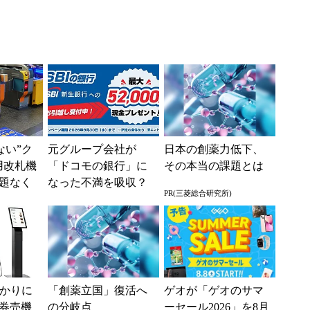
えない”ク
元グループ会社が
日本の創薬力低下、
用改札機
「ドコモの銀行」に
その本当の課題とは
題なく
なった不満を吸収？
PR(三菱総合研究所)
「交通
SBI新生銀行が「S
ー...
BIの銀行」として最
大5....
分かりに
「創薬立国」復活へ
ゲオが「ゲオのサマ
券売機
の分岐点
ーセール2026」を8月