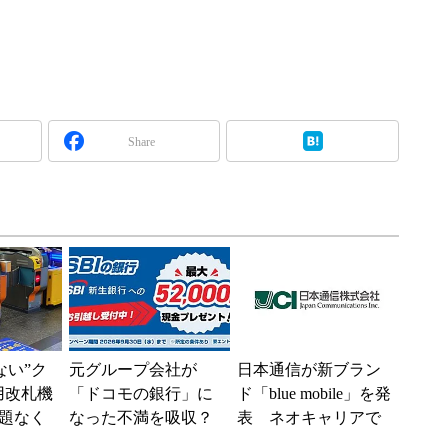
Share
えない”ク
元グループ会社が
日本通信が新ブラン
用改札機
「ドコモの銀行」に
ド「blue mobile」を発
題なく
なった不満を吸収？
表 ネオキャリアで
「交通
SBI新生銀行が「S
自由な通信環境へ