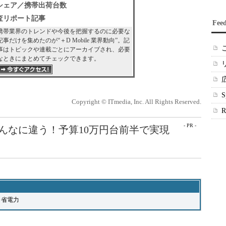
シェア／携帯出荷台数
査リポート記事
Fee
携帯業界のトレンドや今後を把握するのに必要な
記事だけを集めたのが“＋D Mobile 業界動向”。記
事はトピックや連載ごとにアーカイブされ、必要
なときにまとめてチェックできます。
Copyright © ITmedia, Inc. All Rights Reserved.
- PR -
こんなに違う！予算10万円台前半で実現
省電力