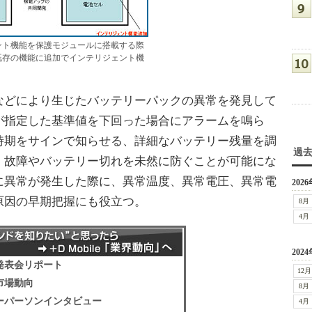
ント機能を保護モジュールに搭載する際
既存の機能に追加でインテリジェント機
どにより生じたバッテリーパックの異常を発見して
が指定した基準値を下回った場合にアラームを鳴ら
時期をサインで知らせる、詳細なバッテリー残量を調
過
、故障やバッテリー切れを未然に防ぐことが可能にな
に異常が発生した際に、異常温度、異常電圧、異常電
2026
原因の早期把握にも役立つ。
8月
4月
2024
発表会リポート
12月
市場動向
8月
ーパーソンインタビュー
4月