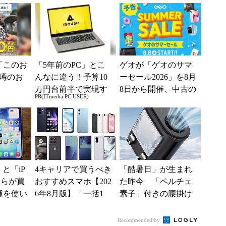
ー...
BIの銀行」として最
大5....
「このお
「5年前のPC」とこ
ゲオが「ゲオのサマ
噂のお
んなに違う！予算10
ーセール2026」を8月
万円台前半で実現す
8日から開催、中古の
PR(ITmedia PC USER)
る快適PCライフ
スマホやゲームがお
得に
e」と「iP
4キャリアで買うべき
「酷暑日」が生まれ
どちらが買
おすすめスマホ【202
た昨今 「ペルチェ
種を使い
6年8月版】「一括1
素子」付きの腰掛け
た“スペ
円」「月1円」からお
ファンなら乗り切れ
得なiPhone／...
る？
Recommended by