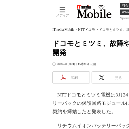
料金
iPho
メディア
Spon
ITmedia Mobile
>
NTTドコモ
>
ドコモとミツミ、
ドコモとミツミ、故障
開発
2008年03月24日 15時30分 公開
印刷
見る
NTTドコモとミツミ電機は3月2
リーパックの保護回路モジュール
契約を締結したと発表した。
リチウムイオンバッテリーパック