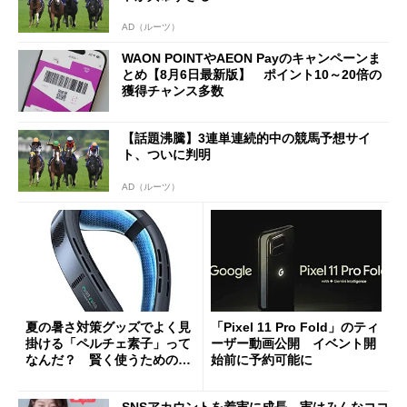
AD（ルーツ）
WAON POINTやAEON Payのキャンペーンま
とめ【8月6日最新版】 ポイント10～20倍の
獲得チャンス多数
【話題沸騰】3連単連続的中の競馬予想サイ
ト、ついに判明
AD（ルーツ）
夏の暑さ対策グッズでよく見
「Pixel 11 Pro Fold」のティ
掛ける「ペルチェ素子」って
ーザー動画公開 イベント開
なんだ？ 賢く使うための注
始前に予約可能に
意点も
SNSアカウントを着実に成長。実はみんなココ