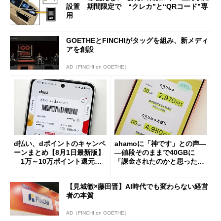
設置 期間限定で “クレカ”と“QRコード”専
用
GOETHEとFINCHIがタッグを組み、新メディ
アを創設
AD（FINCHI on GOETHE）
d払い、dポイントのキャンペ
ahamoに「神です」との声―
ーンまとめ【8月1日最新版】
―値段そのままで40GBに
1万～10万ポイント還元の
「課金されたのかと思った」
施策がめじろ押し
と戸惑いも
【見城徹×藤田晋】AI時代でも変わらない経営
者の本質
AD（FINCHI on GOETHE）