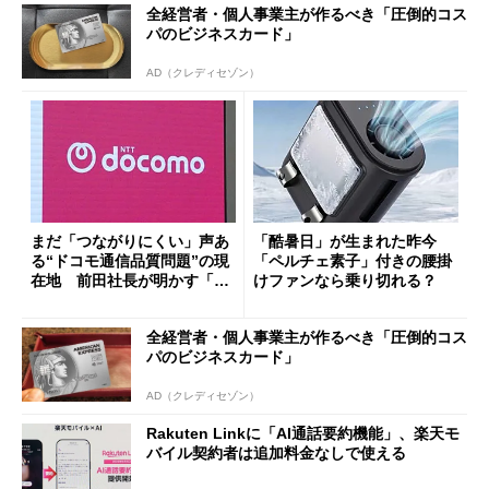
全経営者・個人事業主が作るべき「圧倒的コス
パのビジネスカード」
AD（クレディセゾン）
まだ「つながりにくい」声あ
「酷暑日」が生まれた昨今
る“ドコモ通信品質問題”の現
「ペルチェ素子」付きの腰掛
在地 前田社長が明かす「道
けファンなら乗り切れる？
半ば」の詳細解説
全経営者・個人事業主が作るべき「圧倒的コス
パのビジネスカード」
AD（クレディセゾン）
Rakuten Linkに「AI通話要約機能」、楽天モ
バイル契約者は追加料金なしで使える