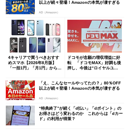
以上が続々登場！Amazonの本気が凄すぎる
AD（Amazon）
4キャリアで買うべきおすす
ドコモが念願の増収増益に好
めスマホ【2026年8月版】
転 「ドコモMAX」好調も後
「一括1円」「月1円」からお
押し、今後は“ロイヤルユー
得なiPhone／Pixel／Galaxy
ザー”を重視
まで
「え、こんなセールやってたの？」80％OFF
以上が続々登場！Amazonの本気が凄すぎる
AD（Amazon）
“特典終了”が続く「d払い」「dポイント」の
お得さはどう変わるのか これからは「dカー
ド」の利用が得策？