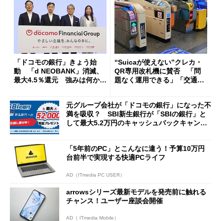
「ドコモの銀行」きょう始
“Suicaが使えない”クレカ・
動 「d NEOBANK」消滅、
QR専用改札機に賛否 「問
最大4.5％還元 強みは何か解
題なく運用できる」「交通系I
説
Cの方がスムーズ」
元グループ会社が「ドコモの銀行」になった不
満を吸収？ SBI新生銀行が「SBIの銀行」と
して最大5.2万円のキャッシュバックキャンペ
ーンを開催
「5年前のPC」とこんなに違う！予算10万円
台前半で実現する快適PCライフ
AD（ITmedia PC USER）
arrowsシリーズ最新モデルを発売前に触れる
チャンス！ユーザー座談会開催
AD（ ITmedia Mobile）