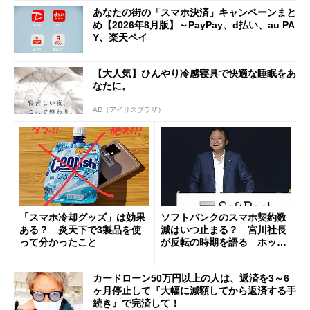
あなたの街の「スマホ決済」キャンペーンまと
め【2026年8月版】～PayPay、d払い、au PA
Y、楽天ペイ
【大人気】ひんやり冷感寝具で快適な睡眠をあ
なたに。
AD（アイリスプラザ）
「スマホ冷却グッズ」は効果
ソフトバンクのスマホ契約数
ある？ 炎天下で3製品を使
減はいつ止まる？ 宮川社長
って分かったこと
が反転の時期を語る ホッピ
ング対策は「真剣にやりすぎ
た」
カードローン50万円以上の人は、返済を3～6
ヶ月停止して『大幅に減額してから返済する手
続き』で完済して！