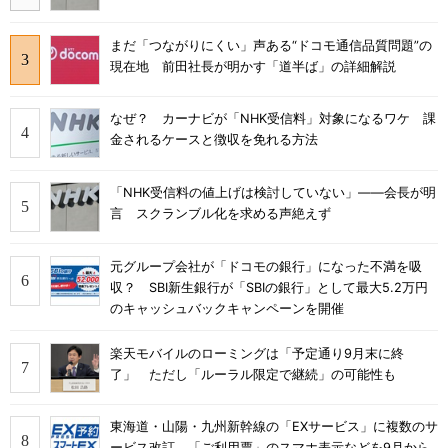
まだ「つながりにくい」声ある“ドコモ通信品質問題”の
現在地 前田社長が明かす「道半ば」の詳細解説
なぜ？ カーナビが「NHK受信料」対象になるワケ 課
金されるケースと徴収を免れる方法
「NHK受信料の値上げは検討していない」――会長が明
言 スクランブル化を求める声絶えず
元グループ会社が「ドコモの銀行」になった不満を吸
収？ SBI新生銀行が「SBIの銀行」として最大5.2万円
のキャッシュバックキャンペーンを開催
楽天モバイルのローミングは「予定通り9月末に終
了」 ただし「ルーラル限定で継続」の可能性も
東海道・山陽・九州新幹線の「EXサービス」に複数のサ
ービス改訂 「ご利用票」のスマホ表示などを9月から