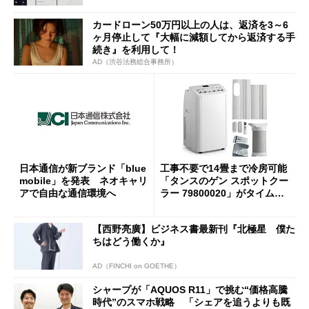
カードローン50万円以上の人は、返済を3～6
ヶ月停止して『大幅に減額してから返済する手
続き』を利用して！
AD（渋谷法務総合事務所）
日本通信が新ブランド「blue
工事不要で14畳まで冷房可能
mobile」を発表 ネオキャリ
「タンスのゲン スポットクー
アで自由な通信環境へ
ラー 79800020」がタイムセ
ールで10％オフの5万3999円
に
【西野亮廣】ビジネス書最新刊『北極星 僕た
ちはどう働くか』
AD（FINCHI on GOETHE）
シャープが「AQUOS R11」で挑む“価格高騰
時代”のスマホ戦略 「シェアを追うよりも既