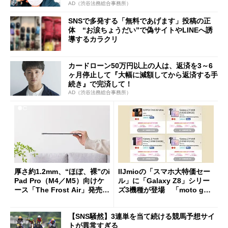
AD（渋谷法務総合事務所）
SNSで多発する「無料であげます」投稿の正
体 “お涙ちょうだい”で偽サイトやLINEへ誘
導するカラクリ
カードローン50万円以上の人は、返済を3～6
ヶ月停止して『大幅に減額してから返済する手
続き』で完済して！
AD（渋谷法務総合事務所）
厚さ約1.2mm、“ほぼ、裸”のi
IIJmioの「スマホ大特価セー
Pad Pro（M4／M5）向けケ
ル」に「Galaxy Z8」シリー
ース「The Frost Air」発売
ズ3機種が登場 「moto g37
ケースフィニットから
j」や「OPPO Find X9 Ultr
a」も
【SNS騒然】3連単を当て続ける競馬予想サイ
トが異常すぎる