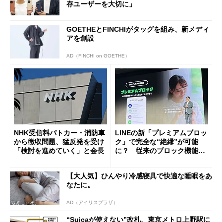
存ユーザーを大切に」
GOETHEとFINCHIがタッグを組み、新メディ
アを創設
AD（FINCHI on GOETHE）
NHK受信料パトカー・消防車
LINEの新「プレミアムブロッ
から徴収問題、猛反発を受け
ク」で完全な“絶縁”が可能
「検討を進めていく」と会長
に？ 従来のブロック機能と
の決定的な違い
【大人気】ひんやり冷感寝具で快適な睡眠をあ
なたに。
AD（アイリスプラザ）
“Suicaが使えない”改札、東京メトロ上野駅に