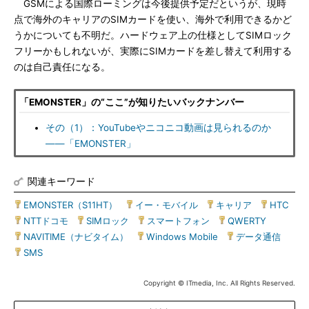
GSMによる国際ローミングは今後提供予定だというが、現時
点で海外のキャリアのSIMカードを使い、海外で利用できるかど
うかについても不明だ。ハードウェア上の仕様としてSIMロック
フリーかもしれないが、実際にSIMカードを差し替えて利用する
のは自己責任になる。
「EMONSTER」の“ここ”が知りたいバックナンバー
その（1）：YouTubeやニコニコ動画は見られるのか
――「EMONSTER」
関連キーワード
EMONSTER（S11HT）
|
イー・モバイル
|
キャリア
|
HTC
|
NTTドコモ
|
SIMロック
|
スマートフォン
|
QWERTY
|
NAVITIME（ナビタイム）
|
Windows Mobile
|
データ通信
|
SMS
Copyright © ITmedia, Inc. All Rights Reserved.