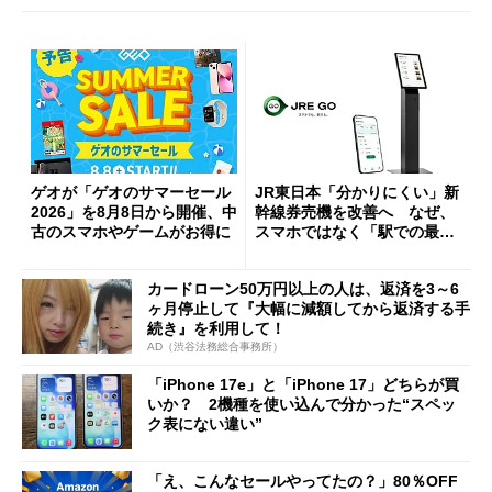
ゲオが「ゲオのサマーセール
JR東日本「分かりにくい」新
2026」を8月8日から開催、中
幹線券売機を改善へ なぜ、
古のスマホやゲームがお得に
スマホではなく「駅での最短
1分購入」を実現？
カードローン50万円以上の人は、返済を3～6
ヶ月停止して『大幅に減額してから返済する手
続き』を利用して！
AD（渋谷法務総合事務所）
「iPhone 17e」と「iPhone 17」どちらが買
いか？ 2機種を使い込んで分かった“スペッ
ク表にない違い”
「え、こんなセールやってたの？」80％OFF