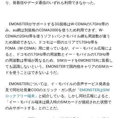
り、発着信やデータ通信のいずれも利用できなかった。
EMONSTERがサポートする3G規格はW-CDMAの1.7GHz帯の
み。au網は別規格のCDMA2000を使うため利用できず、W-
CDMAの2GHz帯を使うソフトバンクモバイル網も周波数が違う
ため接続できない。ドコモは一部のエリアで1.7GHz帯を
FOMA（W-CDMA）用に使っているが、イー・モバイル広報によ
ると、ドコモの1.7GHz帯の周波数とイー・モバイルの1.7GHz帯
の周波数は帯域が異なるため、SIMカードをEMONSTERに装着し
ても認識しないという。EMONSTERで国内他キャリアのSIMカー
ドを使うことはできないようだ。
EMONSTERについては、イ－モバイルの音声サービス発表会
見で同社社長兼COOのエリック・ガン氏が「
EMONSTERはSIM
ロックフリー端末
」と紹介している。しかし同社広報によると、
「イー・モバイル端末は購入時のSIMカードが接続された状態で
のみサポートする」とのことだ。