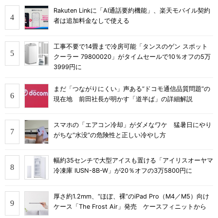
Rakuten Linkに「AI通話要約機能」、楽天モバイル契約
者は追加料金なしで使える
工事不要で14畳まで冷房可能「タンスのゲン スポット
クーラー 79800020」がタイムセールで10％オフの5万
3999円に
まだ「つながりにくい」声ある“ドコモ通信品質問題”の
現在地 前田社長が明かす「道半ば」の詳細解説
スマホの「エアコン冷却」がダメなワケ 猛暑日にやり
がちな“水没”の危険性と正しい冷やし方
幅約35センチで大型アイスも置ける「アイリスオーヤマ
冷凍庫 IUSN-8B-W」が20％オフの3万5800円に
厚さ約1.2mm、“ほぼ、裸”のiPad Pro（M4／M5）向け
ケース「The Frost Air」発売 ケースフィニットから