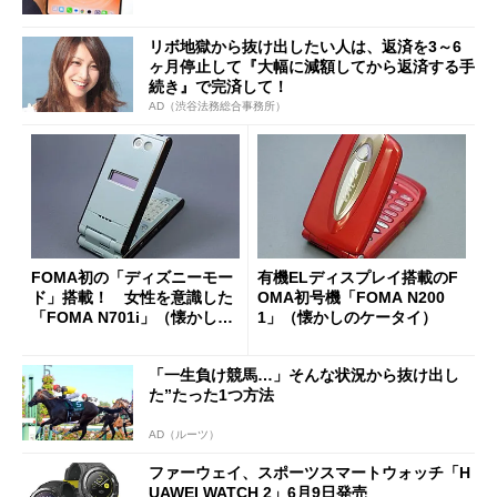
リボ地獄から抜け出したい人は、返済を3～6
ヶ月停止して『大幅に減額してから返済する手
続き』で完済して！
AD（渋谷法務総合事務所）
FOMA初の「ディズニーモー
有機ELディスプレイ搭載のF
ド」搭載！ 女性を意識した
OMA初号機「FOMA N200
「FOMA N701i」（懐かしの
1」（懐かしのケータイ）
ケータイ）
「一生負け競馬…」そんな状況から抜け出し
た”たった1つ方法
AD（ルーツ）
ファーウェイ、スポーツスマートウォッチ「H
UAWEI WATCH 2」6月9日発売