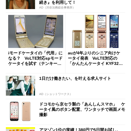
続き』を利用して！
AD（渋谷法務総合事務所）
iモードケータイの「代用」に
auが4年ぶりのシニア向けケ
なる？ VoLTE対応spモード
ータイ発表 VoLTE対応の
ケータイを試す（テンキー操
「かんたんケータイ KYF32」
作・電話編） (1/2)
【写真追加】
1日だけ働きたい、を叶える求人サイト
AD（ショットワークス）
ドコモから京セラ製の「あんしんスマホ」 ケ
ータイ風のボタン配置、ワンタッチで画面メモ
撮影
アマゾン1位の実績！380円で5日間お試し。