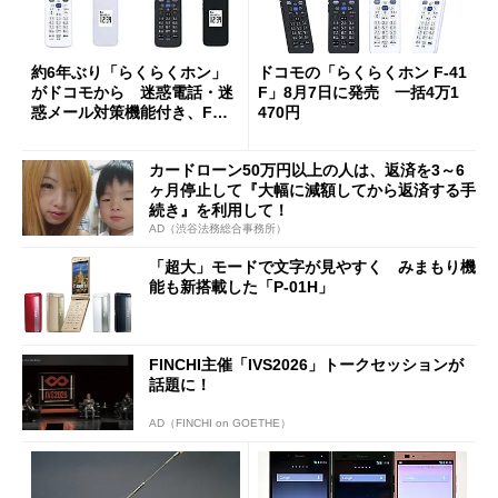
約6年ぶり「らくらくホン」
ドコモの「らくらくホン F-41
がドコモから 迷惑電話・迷
F」8月7日に発売 一括4万1
惑メール対策機能付き、FM
470円
ラジオも
カードローン50万円以上の人は、返済を3～6
ヶ月停止して『大幅に減額してから返済する手
続き』を利用して！
AD（渋谷法務総合事務所）
「超大」モードで文字が見やすく みまもり機
能も新搭載した「P-01H」
FINCHI主催「IVS2026」トークセッションが
話題に！
AD（FINCHI on GOETHE）