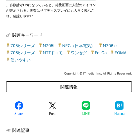
。歩数計がONになっていると、待受画面に人型のアイコン
が表示される。歩数はサブディスプレイにも大きく表示さ
れ、確認しやすい
関連キーワード
705iシリーズ
|
N705i
|
NEC（日本電気）
|
N706ie
|
706iシリーズ
|
NTTドコモ
|
ワンセグ
|
FeliCa
|
FOMA
|
使いやすい
Copyright © ITmedia, Inc. All Rights Reserved.
関連情報
Share
Post
LINE
Hatena
関連記事