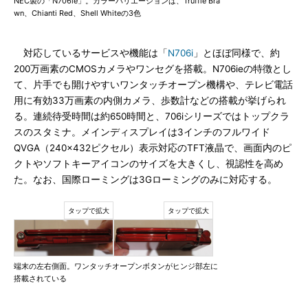
NEC製の「N706ie」。カラーバリエーションは、Truffle Bra
wn、Chianti Red、Shell Whiteの3色
対応しているサービスや機能は「
N706i
」とほぼ同様で、約
200万画素のCMOSカメラやワンセグを搭載。N706ieの特徴とし
て、片手でも開けやすいワンタッチオープン機構や、テレビ電話
用に有効33万画素の内側カメラ、歩数計などの搭載が挙げられ
る。連続待受時間は約650時間と、706iシリーズではトップクラ
スのスタミナ。メインディスプレイは3インチのフルワイド
QVGA（240×432ピクセル）表示対応のTFT液晶で、画面内のピ
クトやソフトキーアイコンのサイズを大きくし、視認性を高め
た。なお、国際ローミングは3Gローミングのみに対応する。
端末の左右側面。ワンタッチオープンボタンがヒンジ部左に
搭載されている