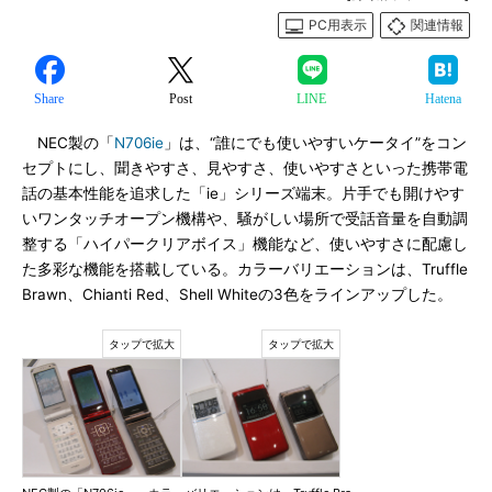
PC用表示
関連情報
Share
Post
LINE
Hatena
NEC製の「
N706ie
」は、“誰にでも使いやすいケータイ”をコン
セプトにし、聞きやすさ、見やすさ、使いやすさといった携帯電
話の基本性能を追求した「ie」シリーズ端末。片手でも開けやす
いワンタッチオープン機構や、騒がしい場所で受話音量を自動調
整する「ハイパークリアボイス」機能など、使いやすさに配慮し
た多彩な機能を搭載している。カラーバリエーションは、Truffle
Brawn、Chianti Red、Shell Whiteの3色をラインアップした。