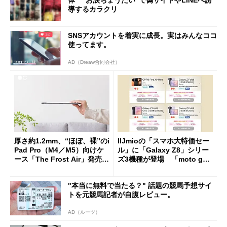
体 “お涙ちょうだい”で偽サイトやLINEへ誘
導するカラクリ
SNSアカウントを着実に成長。実はみんなココ
使ってます。
AD（Dreaw合同会社）
厚さ約1.2mm、“ほぼ、裸”のi
IIJmioの「スマホ大特価セー
Pad Pro（M4／M5）向けケ
ル」に「Galaxy Z8」シリー
ース「The Frost Air」発売
ズ3機種が登場 「moto g37
ケースフィニットから
j」や「OPPO Find X9 Ultr
a」も
"本当に無料で当たる？" 話題の競馬予想サイ
トを元競馬記者が自腹レビュー。
AD（ルーツ）