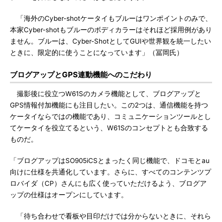
「海外のCyber-shotケータイもブルーはワンポイントのみで、
本家Cyber-shotもブルーのボディカラーはそれほど採用例があり
ません。ブルーは、Cyber-ShotとしてGUIや世界観を統一したい
ときに、限定的に使うことになっています」（冨岡氏）
ブログアップとGPS連動機能へのこだわり
撮影後に役立つW61Sのカメラ機能として、ブログアップと
GPS情報付加機能にも注目したい。この2つは、通信機能を持つ
ケータイならではの機能であり、コミュニケーションツールとし
てケータイを役立てるという、W61Sのコンセプトとも合致する
ものだ。
「ブログアップはSO905iCSとまったく同じ機能で、ドコモとau
向けに仕様を共通化しています。さらに、すべてのコンテンツプ
ロバイダ（CP）さんにも広く使っていただけるよう、ブログア
ップの仕様はオープンにしています。
「待ち合わせで看板や目印だけでは分からないときに、それら