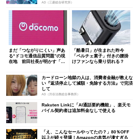
AD（三菱総合研究所）
まだ「つながりにくい」声あ
「酷暑日」が生まれた昨今
る“ドコモ通信品質問題”の現
「ペルチェ素子」付きの腰掛
在地 前田社長が明かす「道
けファンなら乗り切れる？
半ば」の詳細解説
カードローン地獄の人は、消費者金融が教えな
い『返済停止して減額・免除する方法』で完済
して
AD（渋谷法務総合事務所）
Rakuten Linkに「AI通話要約機能」、楽天モ
バイル契約者は追加料金なしで使える
「え、こんなセールやってたの？」80％OFF
以上が続々登場！Amazonの本気が凄すぎる