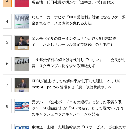
現在地 前田社長が明かす「道半ば」の詳細解説
なぜ？ カーナビが「NHK受信料」対象になるワケ 課
金されるケースと徴収を免れる方法
楽天モバイルのローミングは「予定通り9月末に終
了」 ただし「ルーラル限定で継続」の可能性も
「NHK受信料の値上げは検討していない」――会長が明
言 スクランブル化を求める声絶えず
KDDIが値上げしても解約率が低下した理由 au、UQ
mobile、povoを循環させ「脱・販促費競争」へ
元グループ会社が「ドコモの銀行」になった不満を吸
収？ SBI新生銀行が「SBIの銀行」として最大5.2万円
のキャッシュバックキャンペーンを開催
東海道・山陽・九州新幹線の「EXサービス」に複数のサ