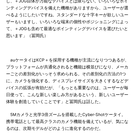
し、＋JOG自体が万能なデバイスとは限らない。いろいろなポイ
ンティングデバイスを備えた機種がありますから、ユーザーが選
べるようにしたいですね。スタンダードな十字キーが欲しいユー
ザーもいますし、いろいろな端末の個性やポジショニングによっ
て、＋JOGも含めて最適なポインティングデバイスを選びたいと
思います」（冨岡氏）
auケータイはKCP＋を採用する機種が主流になりつつあるが、
プラットフォームが共通化されると機能は横並びになり、メーカ
ーごとの差別化がいっそう求められる。その差別化の方法の1つ
に、カメラを強化する、ディスプレイサイズを大きくするなどデ
バイスの拡張が有効だが、「もっとも重要なのは、ユーザーが毎
日使って、こんな新しい楽しみ方があるという、新しいユーザー
体験を創造していくことです」と冨岡氏は話した。
5Mカメラと光学3倍ズームを搭載したCyber-Shotケータイ。
携帯電話として最高クラスのカメラ機能を備えているが、気にな
るのは、次期モデルがどのように進化するのかだ。