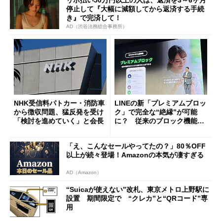
リボ払い50万円以上の人は、返済を3～6ヶ月
停止して『大幅に減額してから返済する手続
き』で完済して！
AD（渋谷法務総合事務所）
NHK受信料パトカー・消防車
LINEの新「プレミアムブロッ
から徴収問題、猛反発を受け
ク」で完全な“絶縁”が可能
「検討を進めていく」と会長
に？ 従来のブロック機能と
の決定的な違い
「え、こんなセールやってたの？」80％OFF
以上が続々登場！Amazonの本気が凄すぎる
AD（Amazon）
“Suicaが使えない”改札、東京メトロ上野駅に
設置 期間限定で “クレカ”と“QRコード”専
用