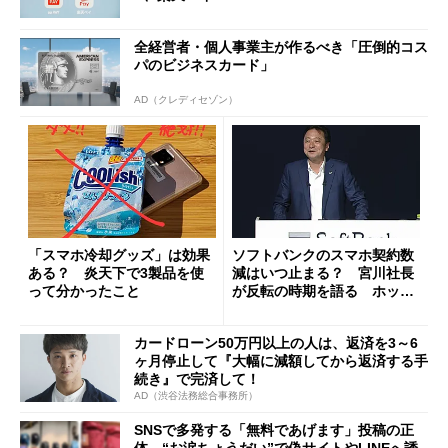
全経営者・個人事業主が作るべき「圧倒的コス
パのビジネスカード」
AD（クレディセゾン）
「スマホ冷却グッズ」は効果
ソフトバンクのスマホ契約数
ある？ 炎天下で3製品を使
減はいつ止まる？ 宮川社長
って分かったこと
が反転の時期を語る ホッピ
ング対策は「真剣にやりすぎ
た」
カードローン50万円以上の人は、返済を3～6
ヶ月停止して『大幅に減額してから返済する手
続き』で完済して！
AD（渋谷法務総合事務所）
SNSで多発する「無料であげます」投稿の正