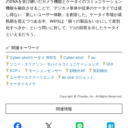
のDNAを受け継いだカメラ機能とケータイのコミュニケーション
機能を融合させることで、デジカメ単体や従来のケータイでは成
し得ない「新しいユーザー体験」を創造した。ケータイ市場が成
熟期を迎えつつある中、W61Sは「個々の製品をいかにして差別
化すべきか」という問いに対して、1つの回答を示したケータイ
といえるだろう。
関連キーワード
Cyber-shotケータイ W61S
|
Cyber-shot
|
au
|
ソニー・エリクソン・モバイルコミュニケーションズ
|
GUI
|
KCP＋
|
モーションセンサー
|
顔検出AF
|
笑顔検出
|
ユーザーエクスペリエンス
|
au one ガジェット
|
ケータイカメラ
Copyright © ITmedia, Inc. All Rights Reserved.
関連情報