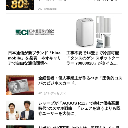
AD（Amazon）
日本通信が新ブランド「blue
工事不要で14畳まで冷房可能
mobile」を発表 ネオキャリ
「タンスのゲン スポットクー
アで自由な通信環境へ
ラー 79800020」がタイムセ
ールで10％オフの5万3999円
に
全経営者・個人事業主が作るべき「圧倒的コス
パのビジネスカード」
AD（クレディセゾン）
シャープが「AQUOS R11」で挑む“価格高騰
時代”のスマホ戦略 「シェアを追うよりも既
存ユーザーを大切に」