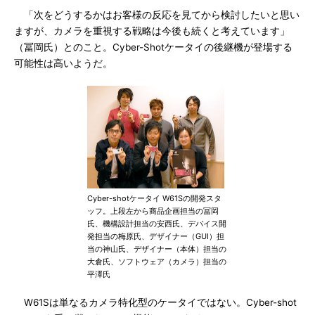
「次をどうするかはお客様の反応を見てから検討したいと思い
ますが、カメラを重視する戦略は今後も続くと考えています」
（冨岡氏）とのこと。Cyber-Shotケータイの後継機が登場する
可能性は高いようだ。
Cyber-shotケータイ W61Sの開発スタ
ッフ。上段左から商品企画担当の冨岡
氏、機構設計担当の安西氏、デバイス開
発担当の梅原氏、デザイナー（GUI）担
当の神山氏、デザイナー（本体）担当の
大倉氏、ソフトウェア（カメラ）担当の
平澤氏
W61Sは単なるカメラ特化型のケータイではない。Cyber-shot