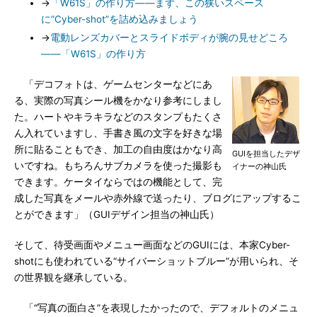
→
「W61S」の作り方――まず、この狭いスペース
に“Cyber-shot”を詰め込みましょう
→
電動レンズカバーとスライドボディが腕の見せどころ
――「W61S」の作り方
「デコフォトは、ゲームセンターなどにあ
る、実際の写真シール機をかなり参考にしまし
た。ハートやキラキラなどのスタンプもたくさ
ん入れていますし、手書き風の文字を好きな場
所に貼ることもでき、加工の自由度はかなり高
GUIを担当したデザ
いですね。もちろんサブカメラを使った撮影も
イナーの神山氏
できます。ケータイならではの機能として、完
成した写真をメールや赤外線で送ったり、ブログにアップするこ
とができます」（GUIデザイン担当の神山氏）
そして、待受画面やメニュー画面などのGUIには、本家Cyber-
shotにも使われている“サイバーショットブルー”が用いられ、そ
の世界観を継承している。
「“写真の面白さ”を表現したかったので、デフォルトのメニュ