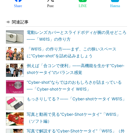
Share
Post
LINE
Hatena
関連記事
電動レンズカバーとスライドボディが腕の見せどころ
――「W61S」の作り方
「W61S」の作り方――まず、この狭いスペース
に“Cyber-shot”を詰め込みましょう
例えば「合コンで便利」――高機能を生かす“Cyber-
shotケータイ”のバランス感覚
“Cyber-shot”ならではのおもしろさが詰まっている
──「Cyber-shotケータイ W61S」
もっさりしてる？――「Cyber-shotケータイ W61S」
写真と動画で見る“Cyber-Shotケータイ”「W61S」
（ソフト編）
写真で解説する“Cyber-Shotケータイ”「W61S」（外