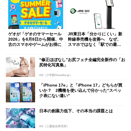
ゲオが「ゲオのサマーセール
JR東日本「分かりにくい」新
2026」を8月8日から開催、中
幹線券売機を改善へ なぜ、
古のスマホやゲームがお得に
スマホではなく「駅での最短
1分購入」を実現？
“修正ほぼなし”お尻フェチ全編完全新作の「お
尻特化写真集」
AD（小学館Gravidia.jp）
「iPhone 17e」と「iPhone 17」どちらが買
いか？ 2機種を使い込んで分かった“スペッ
ク表にない違い”
日本の創薬力低下、その本当の課題とは
AD（三菱総合研究所）