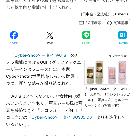
真を素早くネット投稿できる機能など、“ケータイらしさ”を生か
した魅力的な機能に仕上げられた。
[田中聡（至楽社），ITmedia]
PC用表示
関連情報
Share
Post
LINE
Hatena
「
Cyber-Shotケータイ W61S
」のカ
メラ機能におけるGUI（グラフィックユ
ーザーインタフェース）は、本家
Cyber-shotの世界観をしっかり踏襲し
つつ、新たな試みが盛り込まれた。
「Cyber-Shotケータイ W61
S」の新色、リフレクションゴ
W61Sはどちらかというと女性向け端
ールド（写真＝左）とルミナ
末ということもあり、写真シール風に写
リーピンク（写真＝右）
真を装飾できる「デコフォト」がNTTド
コモ向けの「
Cyber-Shotケータイ SO905iCS
」よりも進化して
いるという。