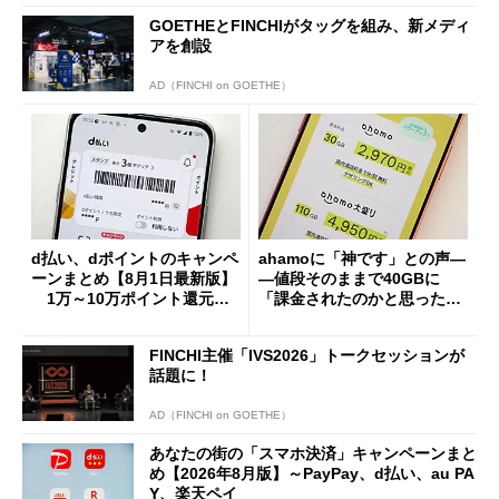
GOETHEとFINCHIがタッグを組み、新メディ
アを創設
AD（FINCHI on GOETHE）
d払い、dポイントのキャンペ
ahamoに「神です」との声―
ーンまとめ【8月1日最新版】
―値段そのままで40GBに
1万～10万ポイント還元の
「課金されたのかと思った」
施策がめじろ押し
と戸惑いも
FINCHI主催「IVS2026」トークセッションが
話題に！
AD（FINCHI on GOETHE）
あなたの街の「スマホ決済」キャンペーンまと
め【2026年8月版】～PayPay、d払い、au PA
Y、楽天ペイ