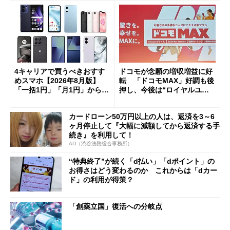
4キャリアで買うべきおすす
ドコモが念願の増収増益に好
めスマホ【2026年8月版】
転 「ドコモMAX」好調も後
「一括1円」「月1円」からお
押し、今後は“ロイヤルユー
得なiPhone／Pixel／Galaxy
ザー”を重視
まで
カードローン50万円以上の人は、返済を3～6
ヶ月停止して『大幅に減額してから返済する手
続き』を利用して！
AD（渋谷法務総合事務所）
“特典終了”が続く「d払い」「dポイント」の
お得さはどう変わるのか これからは「dカー
ド」の利用が得策？
「創薬立国」復活への分岐点