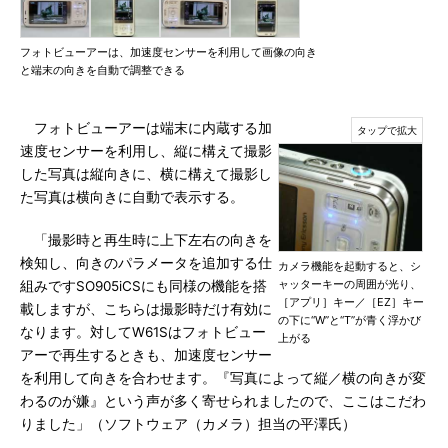
フォトビューアーは、加速度センサーを利用して画像の向き
と端末の向きを自動で調整できる
フォトビューアーは端末に内蔵する加
速度センサーを利用し、縦に構えて撮影
した写真は縦向きに、横に構えて撮影し
た写真は横向きに自動で表示する。
「撮影時と再生時に上下左右の向きを
検知し、向きのパラメータを追加する仕
カメラ機能を起動すると、シ
ャッターキーの周囲が光り、
組みですSO905iCSにも同様の機能を搭
［アプリ］キー／［EZ］キー
載しますが、こちらは撮影時だけ有効に
の下に“W”と“T”が青く浮かび
なります。対してW61Sはフォトビュー
上がる
アーで再生するときも、加速度センサー
を利用して向きを合わせます。『写真によって縦／横の向きが変
わるのが嫌』という声が多く寄せられましたので、ここはこだわ
りました」（ソフトウェア（カメラ）担当の平澤氏）