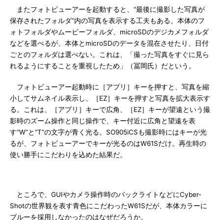
またフォトビューアーを起動すると、“最後に撮影した写真が
保存されたフォルダ”内の写真を表示する工夫もある。本体のフ
ォトフォルダやムービーフォルダ、microSDのデジカメフォルダ
などを選べるが、本体とmicroSDのデータを混在させたり、日付
ごとのフォルダは選べない。これは、「撮った写真をすぐに見ら
れるようにすることを重視したため」（冨岡氏）だという。
フォトビューアー起動時に［アプリ］キーを押すと、写真を縮
小してサムネイル表示し、［EZ］キーを押すと写真を拡大表示す
る。これは、［アプリ］キーで広角、［EZ］キーが望遠という撮
影時のズーム操作と同じ操作で、キー付近に広角と望遠を表
す“W”と“T”の文字が青く光る。SO905iCSも撮影時にはキーが光
るが、フォトビューアーでキーが光るのはW61Sだけ。再生時の
使い勝手にこだわりを込めた結果だ。
ところで、GUIやカメラ操作時のバックライトなどにCyber-
Shotの世界観を表す青色にこだわったW61Sだが、本体カラーに
ブルーを採用しなかったのはなぜだろうか。