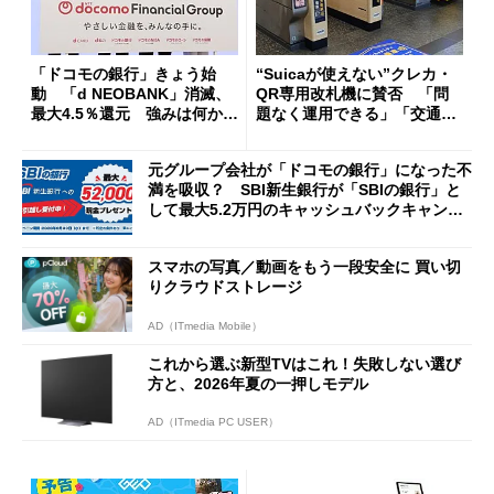
「ドコモの銀行」きょう始
“Suicaが使えない”クレカ・
動 「d NEOBANK」消滅、
QR専用改札機に賛否 「問
最大4.5％還元 強みは何か解
題なく運用できる」「交通系I
説
Cの方がスムーズ」
元グループ会社が「ドコモの銀行」になった不
満を吸収？ SBI新生銀行が「SBIの銀行」と
して最大5.2万円のキャッシュバックキャンペ
ーンを開催
スマホの写真／動画をもう一段安全に 買い切
りクラウドストレージ
AD（ITmedia Mobile）
これから選ぶ新型TVはこれ！失敗しない選び
方と、2026年夏の一押しモデル
AD（ITmedia PC USER）