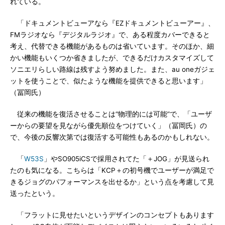
れている。
「ドキュメントビューアなら『EZドキュメントビューアー』、
FMラジオなら『デジタルラジオ』で、ある程度カバーできると
考え、代替できる機能があるものは省いています。そのほか、細
かい機能もいくつか省きましたが、できるだけカスタマイズして
ソニエリらしい路線は残すよう努めました。また、au oneガジェ
ットを使うことで、似たような機能を提供できると思います」
（冨岡氏）
従来の機能を復活させることは“物理的には可能”で、「ユーザ
ーからの要望を見ながら優先順位をつけていく」（冨岡氏）の
で、今後の反響次第では復活する可能性もあるのかもしれない。
「
W53S
」やSO905iCSで採用されてた「＋JOG」が見送られ
たのも気になる。こちらは「KCP＋の初号機でユーザーが満足で
きるジョグのパフォーマンスを出せるか」という点を考慮して見
送ったという。
「フラットに見せたいというデザインのコンセプトもあります