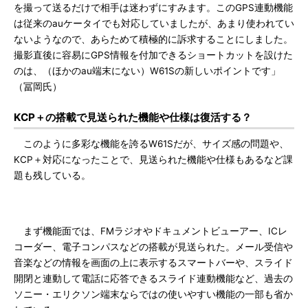
を撮って送るだけで相手は迷わずにすみます。このGPS連動機能
は従来のauケータイでも対応していましたが、あまり使われてい
ないようなので、あらためて積極的に訴求することにしました。
撮影直後に容易にGPS情報を付加できるショートカットを設けた
のは、（ほかのau端末にない）W61Sの新しいポイントです」
（冨岡氏）
KCP＋の搭載で見送られた機能や仕様は復活する？
このように多彩な機能を誇るW61Sだが、サイズ感の問題や、
KCP＋対応になったことで、見送られた機能や仕様もあるなど課
題も残している。
まず機能面では、FMラジオやドキュメントビューアー、ICレ
コーダー、電子コンパスなどの搭載が見送られた。メール受信や
音楽などの情報を画面の上に表示するスマートバーや、スライド
開閉と連動して電話に応答できるスライド連動機能など、過去の
ソニー・エリクソン端末ならではの使いやすい機能の一部も省か