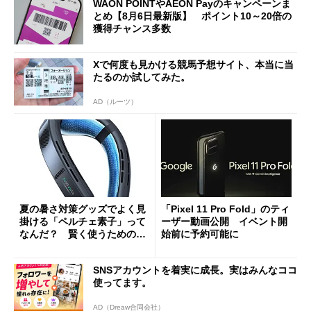
WAON POINTやAEON Payのキャンペーンま
とめ【8月6日最新版】 ポイント10～20倍の
獲得チャンス多数
Xで何度も見かける競馬予想サイト、本当に当
たるのか試してみた。
AD（ルーツ）
夏の暑さ対策グッズでよく見
「Pixel 11 Pro Fold」のティ
掛ける「ペルチェ素子」って
ーザー動画公開 イベント開
なんだ？ 賢く使うための注
始前に予約可能に
意点も
SNSアカウントを着実に成長。実はみんなココ
使ってます。
AD（Dreaw合同会社）