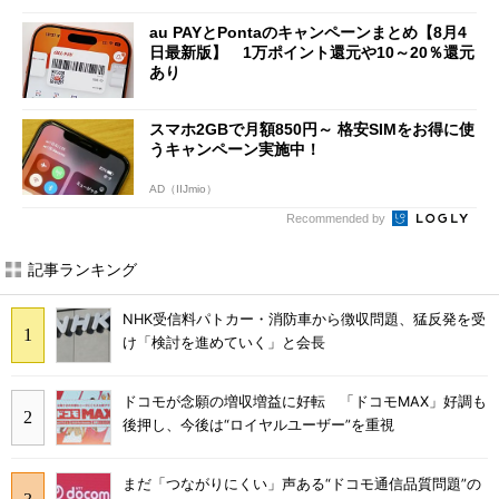
au PAYとPontaのキャンペーンまとめ【8月4
日最新版】 1万ポイント還元や10～20％還元
あり
スマホ2GBで月額850円～ 格安SIMをお得に使
うキャンペーン実施中！
AD（IIJmio）
Recommended by
記事ランキング
NHK受信料パトカー・消防車から徴収問題、猛反発を受
け「検討を進めていく」と会長
ドコモが念願の増収増益に好転 「ドコモMAX」好調も
後押し、今後は“ロイヤルユーザー”を重視
まだ「つながりにくい」声ある“ドコモ通信品質問題”の