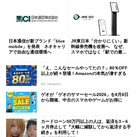
日本通信が新ブランド「blue
JR東日本「分かりにくい」新
mobile」を発表 ネオキャリ
幹線券売機を改善へ なぜ、
アで自由な通信環境へ
スマホではなく「駅での最短
1分購入」を実現？
「え、こんなセールやってたの？」80％OFF
以上が続々登場！Amazonの本気が凄すぎる
AD（Amazon）
ゲオが「ゲオのサマーセール2026」を8月8日
から開催、中古のスマホやゲームがお得に
カードローン50万円以上の人は、返済を3～6
ヶ月停止して『大幅に減額してから返済する手
続き』を利用して！