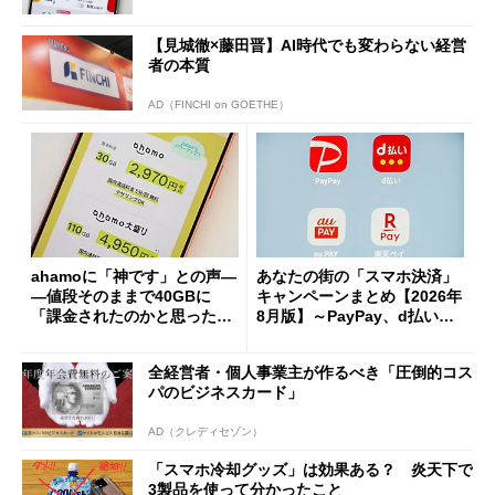
【見城徹×藤田晋】AI時代でも変わらない経営
者の本質
AD（FINCHI on GOETHE）
ahamoに「神です」との声―
あなたの街の「スマホ決済」
―値段そのままで40GBに
キャンペーンまとめ【2026年
「課金されたのかと思った」
8月版】～PayPay、d払い、a
と戸惑いも
u PAY、楽天ペイ
全経営者・個人事業主が作るべき「圧倒的コス
パのビジネスカード」
AD（クレディセゾン）
「スマホ冷却グッズ」は効果ある？ 炎天下で
3製品を使って分かったこと