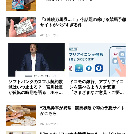
「3連続万馬券…！」今話題の稼げる競馬予想
サイトがバグすぎる件
AD（ルーツ）
ソフトバンクのスマホ契約数
ドコモの銀行、アプリアイコ
減はいつ止まる？ 宮川社長
ンを選べるよう方針変更
が反転の時期を語る ホッピ
「さまざまなご意見・ご要望
ング対策は「真剣にやりすぎ
を踏まえ」
た」
“万馬券率が異常” 競馬界隈で噂の予想サイト
がこちら
AD（ルーツ）