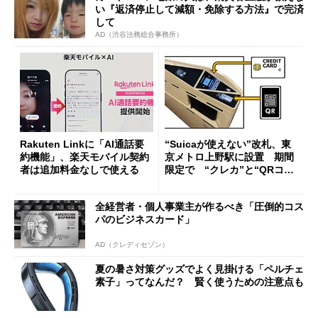
い『返済停止して減額・免除する方法』で完済
して
AD（渋谷法務総合事務所）
Rakuten Linkに「AI通話要
“Suicaが使えない”改札、東
約機能」、楽天モバイル契約
京メトロ上野駅に設置 期間
者は追加料金なしで使える
限定で “クレカ”と“QRコー
ド”専用
全経営者・個人事業主が作るべき「圧倒的コス
パのビジネスカード」
AD（クレディセゾン）
夏の暑さ対策グッズでよく見掛ける「ペルチェ
素子」ってなんだ？ 賢く使うための注意点も