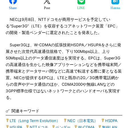
Share
Post
LINE
Hatena
NECは9月8日、NTTドコモが商用サービスを予定してい
る“Super3G”（LTE）を収容するコアネットワーク装置「EPC」
の開発・製造ベンダーに選定されたことを発表した。
Super3Gは、W-CDMAの拡張技術HSDPA／HSUPAをさらに発
展させた次世代高速通信規格で、下り100Mbps以上、上り
50Mbps以上のデータ通信速度はを実現する。EPCは、Super3G
の高速通信を生かした映像アプリケーションなどを携帯端末間／
携帯端末とデータサーバ間などに高速で転送する際に要となる装
置。NECが提供するEPCは、LTEと既存の2G／3G携帯電話網か
らの音声やデータ通信のほか、CDMA2000や無線LANなどの
3GPP標準仕様ではないネットワークとのハンドオーバも実現す
る。
関連キーワード
LTE（Long Term Evolution）
|
NEC（日本電気）
|
HSDPA
|
HSUPA
|
NTTドコモ
|
ベンダー
|
W-CDMA
|
無線LAN