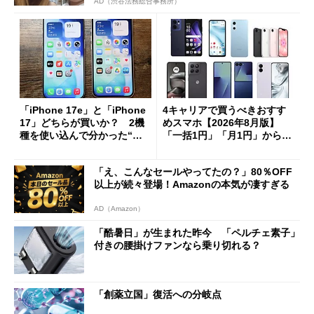
AD（渋谷法務総合事務所）
「iPhone 17e」と「iPhone
4キャリアで買うべきおすす
17」どちらが買いか？ 2機
めスマホ【2026年8月版】
種を使い込んで分かった“ス
「一括1円」「月1円」からお
ペック表にない違い”
得なiPhone／Pixel／Galaxy
まで
「え、こんなセールやってたの？」80％OFF
以上が続々登場！Amazonの本気が凄すぎる
AD（Amazon）
「酷暑日」が生まれた昨今 「ペルチェ素子」
付きの腰掛けファンなら乗り切れる？
「創薬立国」復活への分岐点