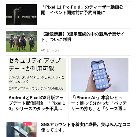
「Pixel 11 Pro Fold」のティーザー動画公
開 イベント開始前に予約可能に
【話題沸騰】3連単連続的中の競馬予想サイ
ト、ついに判明
AD（ルーツ）
AndroidとPixelの8月版アッ
「iPhone Air」本音レビュ
プデート配信開始 「Pixel 1
ー：使って分かった「バッテ
0」シリーズのタッチ不具合
リーの持ち」と「ケース選
修正やGPU性能改善なども
び」の悩ましさ
SNSアカウントを着実に成長。実はみんなココ
使ってます。