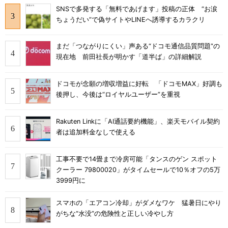
SNSで多発する「無料であげます」投稿の正体 “お涙
ちょうだい”で偽サイトやLINEへ誘導するカラクリ
まだ「つながりにくい」声ある“ドコモ通信品質問題”の
現在地 前田社長が明かす「道半ば」の詳細解説
ドコモが念願の増収増益に好転 「ドコモMAX」好調も
後押し、今後は“ロイヤルユーザー”を重視
Rakuten Linkに「AI通話要約機能」、楽天モバイル契約
者は追加料金なしで使える
工事不要で14畳まで冷房可能「タンスのゲン スポット
クーラー 79800020」がタイムセールで10％オフの5万
3999円に
スマホの「エアコン冷却」がダメなワケ 猛暑日にやり
がちな“水没”の危険性と正しい冷やし方