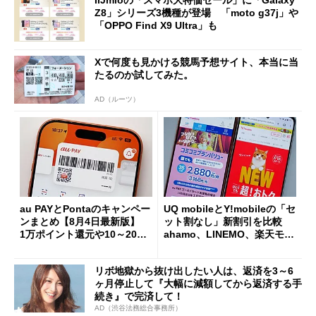
IIJmioの「スマホ大特価セール」に「Galaxy
Z8」シリーズ3機種が登場 「moto g37j」や
「OPPO Find X9 Ultra」も
Xで何度も見かける競馬予想サイト、本当に当
たるのか試してみた。
AD（ルーツ）
au PAYとPontaのキャンペー
UQ mobileとY!mobileの「セ
ンまとめ【8月4日最新版】
ット割なし」新割引を比較
1万ポイント還元や10～20％
ahamo、LINEMO、楽天モバ
還元あり
イルよりもお得？
リボ地獄から抜け出したい人は、返済を3～6
ヶ月停止して『大幅に減額してから返済する手
続き』で完済して！
AD（渋谷法務総合事務所）