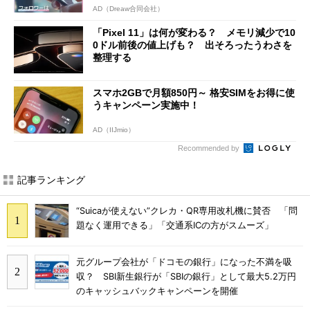
AD（Dreaw合同会社）
「Pixel 11」は何が変わる？ メモリ減少で10
0ドル前後の値上げも？ 出そろったうわさを
整理する
スマホ2GBで月額850円～ 格安SIMをお得に使
うキャンペーン実施中！
AD（IIJmio）
Recommended by
記事ランキング
“Suicaが使えない”クレカ・QR専用改札機に賛否 「問
題なく運用できる」「交通系ICの方がスムーズ」
元グループ会社が「ドコモの銀行」になった不満を吸
収？ SBI新生銀行が「SBIの銀行」として最大5.2万円
のキャッシュバックキャンペーンを開催