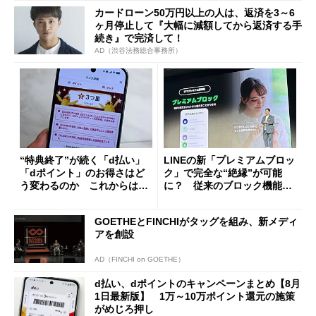
カードローン50万円以上の人は、返済を3～6
ヶ月停止して『大幅に減額してから返済する手
続き』で完済して！
AD（渋谷法務総合事務所）
“特典終了”が続く「d払い」
LINEの新「プレミアムブロッ
「dポイント」のお得さはど
ク」で完全な“絶縁”が可能
う変わるのか これからは
に？ 従来のブロック機能と
「dカード」の利用が得策？
の決定的な違い
GOETHEとFINCHIがタッグを組み、新メディ
アを創設
AD（FINCHI on GOETHE）
d払い、dポイントのキャンペーンまとめ【8月
1日最新版】 1万～10万ポイント還元の施策
がめじろ押し