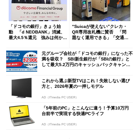
「ドコモの銀行」きょう始
“Suicaが使えない”クレカ・
動 「d NEOBANK」消滅、
QR専用改札機に賛否 「問
最大4.5％還元 強みは何か解
題なく運用できる」「交通系I
説
Cの方がスムーズ」
元グループ会社が「ドコモの銀行」になった不
満を吸収？ SBI新生銀行が「SBIの銀行」と
して最大5.2万円のキャッシュバックキャンペ
ーンを開催
これから選ぶ新型TVはこれ！失敗しない選び
方と、2026年夏の一押しモデル
AD（ITmedia PC USER）
「5年前のPC」とこんなに違う！予算10万円
台前半で実現する快適PCライフ
AD（ITmedia PC USER）