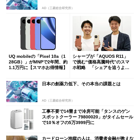
AD（三菱総合研究所）
UQ mobileの「Pixel 10a（1
シャープが「AQUOS R11」
28GB）」がMNPで2年間、約
で挑む“価格高騰時代”のスマ
1.1万円に【スマホお得情報】
ホ戦略 「シェアを追うより
も既存ユーザーを大切に」
日本の創薬力低下、その本当の課題とは
AD（三菱総合研究所）
工事不要で14畳まで冷房可能「タンスのゲン
スポットクーラー 79800020」がタイムセール
で10％オフの5万3999円に
カードローン地獄の人は、消費者金融が教えな