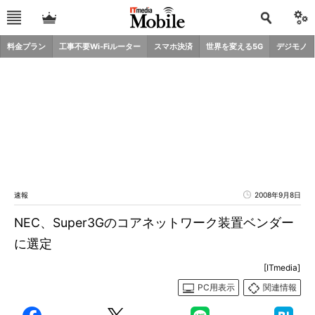
料金プラン
工事不要Wi-Fiルーター
スマホ決済
世界を変える5G
デジモノ
速報
2008年9月8日
NEC、Super3Gのコアネットワーク装置ベンダー
に選定
[ITmedia]
PC用表示
関連情報