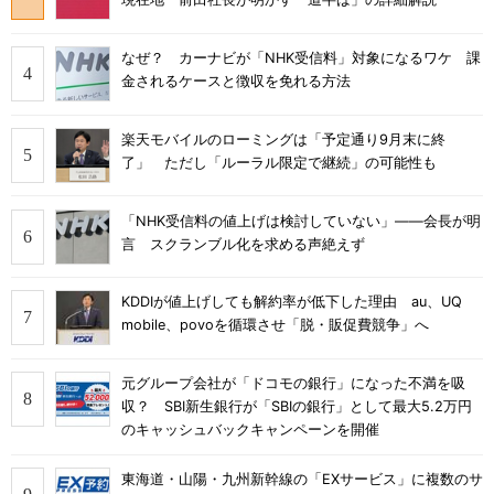
なぜ？ カーナビが「NHK受信料」対象になるワケ 課
金されるケースと徴収を免れる方法
楽天モバイルのローミングは「予定通り9月末に終
了」 ただし「ルーラル限定で継続」の可能性も
「NHK受信料の値上げは検討していない」――会長が明
言 スクランブル化を求める声絶えず
KDDIが値上げしても解約率が低下した理由 au、UQ
mobile、povoを循環させ「脱・販促費競争」へ
元グループ会社が「ドコモの銀行」になった不満を吸
収？ SBI新生銀行が「SBIの銀行」として最大5.2万円
のキャッシュバックキャンペーンを開催
東海道・山陽・九州新幹線の「EXサービス」に複数のサ