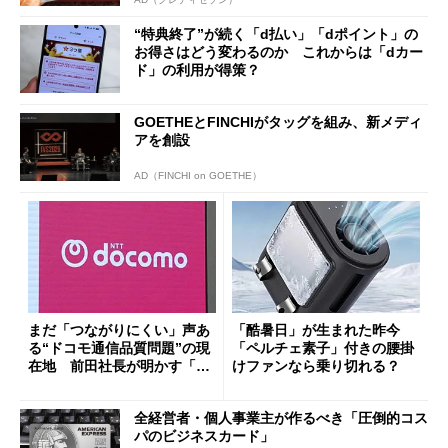
“特典終了”が続く「d払い」「dポイント」の
お得さはどう変わるのか これからは「dカー
ド」の利用が得策？
GOETHEとFINCHIがタッグを組み、新メディ
アを創設
AD（FINCHI on GOETHE）
まだ「つながりにくい」声あ
「酷暑日」が生まれた昨今
る“ドコモ通信品質問題”の現
「ペルチェ素子」付きの腰掛
在地 前田社長が明かす「道
けファンなら乗り切れる？
半ば」の詳細解説
全経営者・個人事業主が作るべき「圧倒的コス
パのビジネスカード」