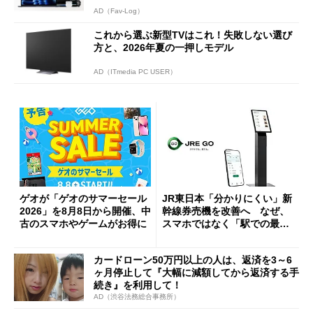
AD（Fav-Log）
これから選ぶ新型TVはこれ！失敗しない選び
方と、2026年夏の一押しモデル
AD（ITmedia PC USER）
ゲオが「ゲオのサマーセール
JR東日本「分かりにくい」新
2026」を8月8日から開催、中
幹線券売機を改善へ なぜ、
古のスマホやゲームがお得に
スマホではなく「駅での最短
1分購入」を実現？
カードローン50万円以上の人は、返済を3～6
ヶ月停止して『大幅に減額してから返済する手
続き』を利用して！
AD（渋谷法務総合事務所）