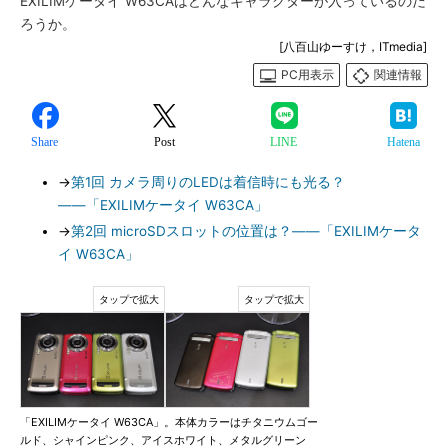
EXILIMケータイ W63CAはどんなキャラクターが入っているのだ
ろうか。
[八百山ゆーすけ，ITmedia]
PC用表示
関連情報
Share
Post
LINE
Hatena
→
第1回 カメラ周りのLEDは着信時にも光る？
――「EXILIMケータイ W63CA」
→
第2回 microSDスロットの位置は？――「EXILIMケータ
イ W63CA」
「EXILIMケータイ W63CA」。本体カラーはチタニウムゴー
ルド、シャインピンク、アイスホワイト、メタルグリーン