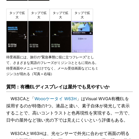
待受画面には、旅行の“緊急事態に役に立つフレーズ”とし
て、さまざまな英語のフレーズがミジンコとともに現れる。
待受画面やメニューだけでなく、メール受信画面などにもミ
ジンコが現れる（写真＝右端）
質問：有機ELディスプレイは屋外でも見やすいか
W63CAと「
Woooケータイ W63H
」はVisual WVGA有機ELを
採用するのが特徴の1つ。液晶と違い、素子自体が発光して表示
することで、高いコントラストと色再現性を実現する。一方で、
日中の屋外など強い光の下では見えにくいという評価もある。
W63CAとW63Hは、光センサーで外光に合わせて画面の明る