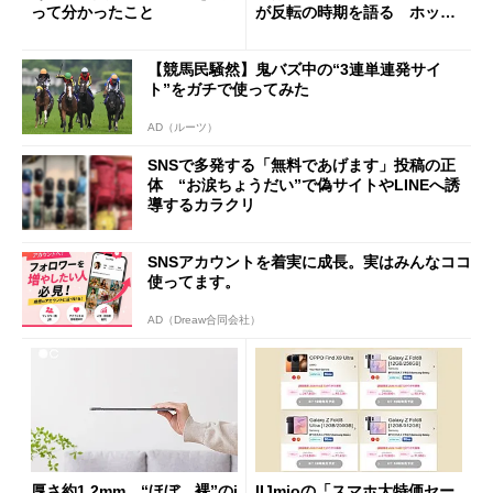
って分かったこと
が反転の時期を語る ホッピ
ング対策は「真剣にやりすぎ
た」
【競馬民騒然】鬼バズ中の“3連単連発サイ
ト”をガチで使ってみた
AD（ルーツ）
SNSで多発する「無料であげます」投稿の正
体 “お涙ちょうだい”で偽サイトやLINEへ誘
導するカラクリ
SNSアカウントを着実に成長。実はみんなココ
使ってます。
AD（Dreaw合同会社）
厚さ約1.2mm、“ほぼ、裸”のi
IIJmioの「スマホ大特価セー