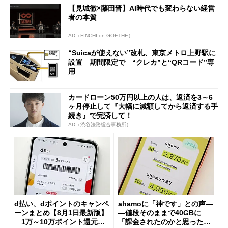
【見城徹×藤田晋】AI時代でも変わらない経営
者の本質
AD（FINCHI on GOETHE）
“Suicaが使えない”改札、東京メトロ上野駅に
設置 期間限定で “クレカ”と“QRコード”専
用
カードローン50万円以上の人は、返済を3～6
ヶ月停止して『大幅に減額してから返済する手
続き』で完済して！
AD（渋谷法務総合事務所）
d払い、dポイントのキャンペ
ahamoに「神です」との声―
ーンまとめ【8月1日最新版】
―値段そのままで40GBに
1万～10万ポイント還元の
「課金されたのかと思った」