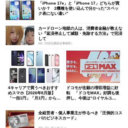
「iPhone 17e」と「iPhone 17」どちらが買
いか？ 2機種を使い込んで分かった“スペッ
ク表にない違い”
カードローン地獄の人は、消費者金融が教えな
い『返済停止して減額・免除する方法』で完済
して
AD（渋谷法務総合事務所）
4キャリアで買うべきおすす
ドコモが念願の増収増益に好
めスマホ【2026年8月版】
転 「ドコモMAX」好調も後
「一括1円」「月1円」からお
押し、今後は“ロイヤルユー
得なiPhone／Pixel／Galaxy
ザー”を重視
まで
全経営者・個人事業主が作るべき「圧倒的コス
パのビジネスカード」
AD（クレディセゾン）