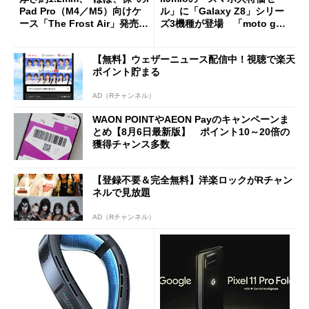
Pad Pro（M4／M5）向けケ
ル」に「Galaxy Z8」シリー
ース「The Frost Air」発売
ズ3機種が登場 「moto g37
ケースフィニットから
j」や「OPPO Find X9 Ultr
a」も
【無料】ウェザーニュース配信中！視聴で楽天
ポイント貯まる
AD（Rチャンネル）
WAON POINTやAEON Payのキャンペーンま
とめ【8月6日最新版】 ポイント10～20倍の
獲得チャンス多数
【登録不要＆完全無料】洋楽ロックがRチャン
ネルで見放題
AD（Rチャンネル）