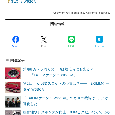
|
G'zOne W62CA
Copyright © ITmedia, Inc. All Rights Reserved.
関連情報
Share
Post
LINE
Hatena
関連記事
第1回 カメラ周りのLEDは着信時にも光る？
――「EXILIMケータイ W63CA」
第2回 microSDスロットの位置は？――「EXILIMケー
タイ W63CA」
「EXILIMケータイ W63CA」のカメラ機能は“ここ”が
進化した
操作性やレスポンスが向上、8.1Mピクセルならではの