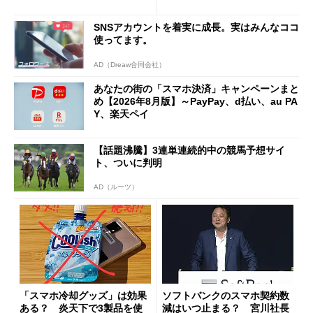
施策がめじろ押し
と戸惑いも
SNSアカウントを着実に成長。実はみんなココ
使ってます。
AD（Dreaw合同会社）
あなたの街の「スマホ決済」キャンペーンまと
め【2026年8月版】～PayPay、d払い、au PA
Y、楽天ペイ
【話題沸騰】3連単連続的中の競馬予想サイ
ト、ついに判明
AD（ルーツ）
「スマホ冷却グッズ」は効果
ソフトバンクのスマホ契約数
ある？ 炎天下で3製品を使
減はいつ止まる？ 宮川社長