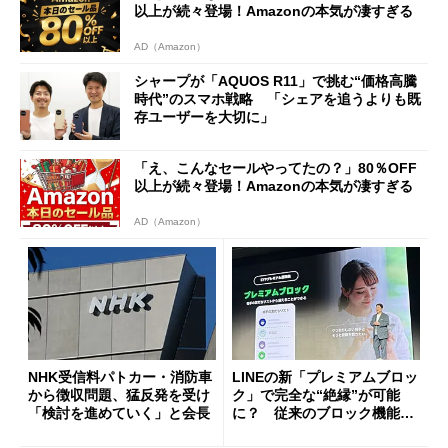
以上が続々登場！Amazonの本気が凄すぎる
AD（Amazon）
シャープが「AQUOS R11」で挑む“価格高騰
時代”のスマホ戦略 「シェアを追うよりも既
存ユーザーを大切に」
「え、こんなセールやってたの？」80％OFF
以上が続々登場！Amazonの本気が凄すぎる
AD（Amazon）
NHK受信料パトカー・消防車
LINEの新「プレミアムブロッ
から徴収問題、猛反発を受け
ク」で完全な“絶縁”が可能
「検討を進めていく」と会長
に？ 従来のブロック機能と
の決定的な違い