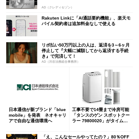
AD（クレディセゾン）
Rakuten Linkに「AI通話要約機能」、楽天モ
バイル契約者は追加料金なしで使える
リボ払い50万円以上の人は、返済を3～6ヶ月
停止して『大幅に減額してから返済する手続
き』で完済して！
AD（渋谷法務総合事務所）
日本通信が新ブランド「blue
工事不要で14畳まで冷房可能
mobile」を発表 ネオキャリ
「タンスのゲン スポットクー
アで自由な通信環境へ
ラー 79800020」がタイムセ
ールで10％オフの5万3999円
に
「え、こんなセールやってたの？」80％OFF