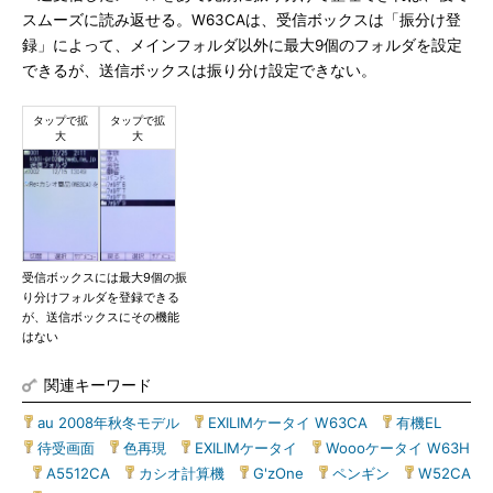
スムーズに読み返せる。W63CAは、受信ボックスは「振分け登
録」によって、メインフォルダ以外に最大9個のフォルダを設定
できるが、送信ボックスは振り分け設定できない。
受信ボックスには最大9個の振
り分けフォルダを登録できる
が、送信ボックスにその機能
はない
関連キーワード
au 2008年秋冬モデル
|
EXILIMケータイ W63CA
|
有機EL
|
待受画面
|
色再現
|
EXILIMケータイ
|
Woooケータイ W63H
|
A5512CA
|
カシオ計算機
|
G'zOne
|
ペンギン
|
W52CA