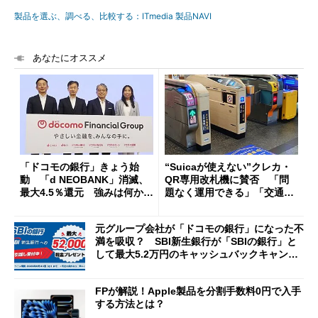
製品を選ぶ、調べる、比較する：ITmedia 製品NAVI
あなたにオススメ
「ドコモの銀行」きょう始
“Suicaが使えない”クレカ・
動 「d NEOBANK」消滅、
QR専用改札機に賛否 「問
最大4.5％還元 強みは何か解
題なく運用できる」「交通系I
説
Cの方がスムーズ」
元グループ会社が「ドコモの銀行」になった不
満を吸収？ SBI新生銀行が「SBIの銀行」と
して最大5.2万円のキャッシュバックキャンペ
ーンを開催
FPが解説！Apple製品を分割手数料0円で入手
する方法とは？