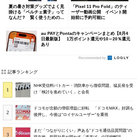
夏の暑さ対策グッズでよく見
「Pixel 11 Pro Fold」のティ
掛ける「ペルチェ素子」って
ーザー動画公開 イベント開
なんだ？ 賢く使うための注
始前に予約可能に
意点も
au PAYとPontaのキャンペーンまとめ【8月4
日最新版】 1万ポイント還元や10～20％還元
あり
Recommended by
記事ランキング
NHK受信料パトカー・消防車から徴収問題、猛反発を受
け「検討を進めていく」と会長
ドコモが念願の増収増益に好転 「ドコモMAX」好調も
後押し、今後は“ロイヤルユーザー”を重視
まだ「つながりにくい」声ある“ドコモ通信品質問題”の
現在地 前田社長が明かす「道半ば」の詳細解説