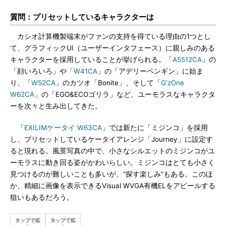
質問：プリセットしているキャラクターは
カシオ計算機製端末がファンの支持を得ている理由の1つとし
て、グラフィックUI（ユーザーインタフェース）に親しみのある
キャラクターを採用していることが挙げられる。「
A5512CA
」の
「顔いろいろ」や「
W41CA
」の「アデリーペンギン」に始ま
り、「
W52CA
」のカツオ「Bonite」、そして「
G'zOne
W62CA
」の「EGO&ECOゴリラ」など、ユーモラスなキャラクタ
ーを次々と生み出してきた。
「
EXILIMケータイ W63CA
」では新たに「ミジンコ」を採用
し、プリセットしているケータイアレンジ「Journey」に設定す
ると現れる。風景写真の中で、小さなシルエットのミジンコがユ
ーモラスに動き回る姿がかわいらしい。ミジンコはとても小さく
見つけるのが難しいことも多いが、“探す楽しみ”もある。このほ
か、精細に画像を表示できるVisual WVGA有機ELをアピールする
狙いもあるだろう。