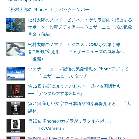
「松村太郎のiPhone生活」バックナンバー
松村太郎のノマド・ビジネス：ゲリラ雷雨を把握する
サポーター投稿メディア――ウェザーニューズの気象
革命（前編）
松村太郎のノマド・ビジネス：CGMが気象予報
を“180度”変える――ウェザーニューズの気象革命
（後編）
ウェザーニューズ配信の気象情報をiPhoneアプリで
──「ウェザーニュース タッチ」
第22回 細部にまでこだわった、遊べる国語辞典
──「デジタル大辞泉2009i」
第21回 美しい文字で日本語空間を再発見する──「大
辞林」
第20回 iPhoneのカメラがミラクルを起こす
──「ToyCamera」
第19回 Flickrモブログユーザー御用達──「Flickup」