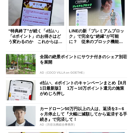
“特典終了”が続く「d払い」
LINEの新「プレミアムブロッ
「dポイント」のお得さはど
ク」で完全な“絶縁”が可能
う変わるのか これからは
に？ 従来のブロック機能と
「dカード」の利用が得策？
の決定的な違い
全国の絶景ポイントにサウナ付きのシェア別荘
を展開
AD（COCO VILLA on GOETHE）
d払い、dポイントのキャンペーンまとめ【8月
1日最新版】 1万～10万ポイント還元の施策
がめじろ押し
カードローン50万円以上の人は、返済を3～6
ヶ月停止して『大幅に減額してから返済する手
続き』で完済して！
AD（渋谷法務総合事務所）