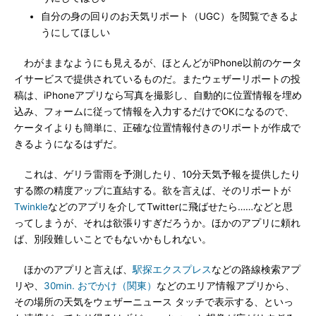
自分の身の回りのお天気リポート（UGC）を閲覧できるよ
うにしてほしい
わがままなようにも見えるが、ほとんどがiPhone以前のケータ
イサービスで提供されているものだ。またウェザーリポートの投
稿は、iPhoneアプリなら写真を撮影し、自動的に位置情報を埋め
込み、フォームに従って情報を入力するだけでOKになるので、
ケータイよりも簡単に、正確な位置情報付きのリポートが作成で
きるようになるはずだ。
これは、ゲリラ雷雨を予測したり、10分天気予報を提供したり
する際の精度アップに直結する。欲を言えば、そのリポートが
Twinkle
などのアプリを介してTwitterに飛ばせたら……などと思
ってしまうが、それは欲張りすぎだろうか。ほかのアプリに頼れ
ば、別段難しいことでもないかもしれない。
ほかのアプリと言えば、
駅探エクスプレス
などの路線検索アプ
リや、
30min. おでかけ（関東）
などのエリア情報アプリから、
その場所の天気をウェザーニュース タッチで表示する、といっ