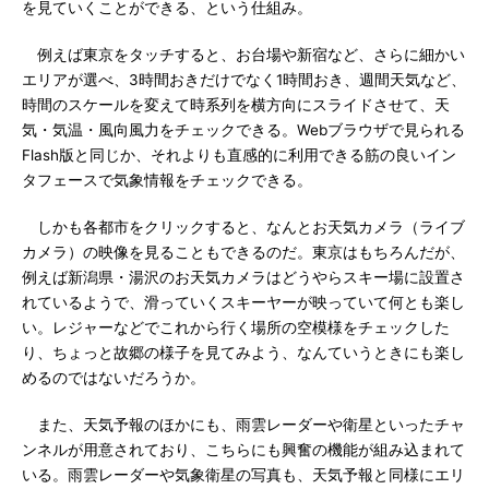
を見ていくことができる、という仕組み。
例えば東京をタッチすると、お台場や新宿など、さらに細かい
エリアが選べ、3時間おきだけでなく1時間おき、週間天気など、
時間のスケールを変えて時系列を横方向にスライドさせて、天
気・気温・風向風力をチェックできる。Webブラウザで見られる
Flash版と同じか、それよりも直感的に利用できる筋の良いイン
タフェースで気象情報をチェックできる。
しかも各都市をクリックすると、なんとお天気カメラ（ライブ
カメラ）の映像を見ることもできるのだ。東京はもちろんだが、
例えば新潟県・湯沢のお天気カメラはどうやらスキー場に設置さ
れているようで、滑っていくスキーヤーが映っていて何とも楽し
い。レジャーなどでこれから行く場所の空模様をチェックした
り、ちょっと故郷の様子を見てみよう、なんていうときにも楽し
めるのではないだろうか。
また、天気予報のほかにも、雨雲レーダーや衛星といったチャ
ンネルが用意されており、こちらにも興奮の機能が組み込まれて
いる。雨雲レーダーや気象衛星の写真も、天気予報と同様にエリ