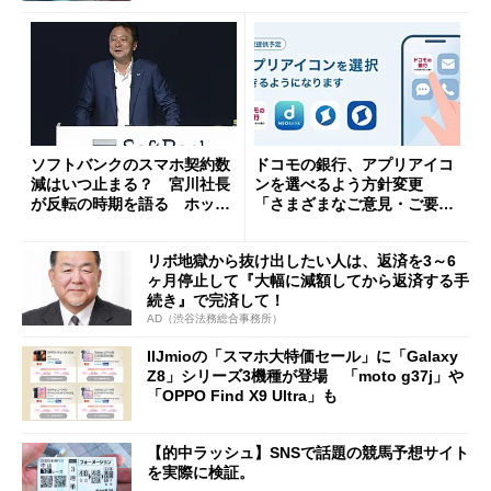
ソフトバンクのスマホ契約数
ドコモの銀行、アプリアイコ
減はいつ止まる？ 宮川社長
ンを選べるよう方針変更
が反転の時期を語る ホッピ
「さまざまなご意見・ご要望
ング対策は「真剣にやりすぎ
を踏まえ」
た」
リボ地獄から抜け出したい人は、返済を3～6
ヶ月停止して『大幅に減額してから返済する手
続き』で完済して！
AD（渋谷法務総合事務所）
IIJmioの「スマホ大特価セール」に「Galaxy
Z8」シリーズ3機種が登場 「moto g37j」や
「OPPO Find X9 Ultra」も
【的中ラッシュ】SNSで話題の競馬予想サイト
を実際に検証。