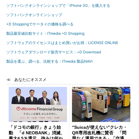
ソフトバンクオンラインショップで「iPhone 3G」を購入する
ソフトバンクオンラインショップ
+D Shoppingでケータイの価格を調べる
製品最安値比較サイト：ITmedia +D Shopping
ソフトウェアのライセンスはまとめ買いがお得：LICENSE ONLINE
ソフトウェアダウンロード販売サービス：+D Download
製品を選ぶ、調べる、比較する：ITmedia 製品NAVI
あなたにオススメ
「ドコモの銀行」きょう始
“Suicaが使えない”クレカ・
動 「d NEOBANK」消滅、
QR専用改札機に賛否 「問
最大4.5％還元 強みは何か解
題なく運用できる」「交通系I