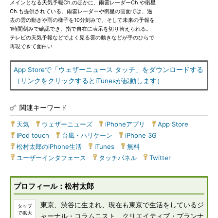
メインとなる天気予報Ch.のほかに、雨雲レーダーCh.や衛星
Ch.も提供されている。雨雲レーダーや衛星の画面では、過
去の雲の動きや雨の様子を10分刻みで、そして未来の予報を
1時間刻みで確認でき、指で自在に表示を切り替えられる。
テレビの天気予報などでよく見る雲の動きなどが手のひらで
再現できて面白い
App Storeで「ウェザーニュース タッチ」をダウンロードする
（リンクをクリックするとiTunesが起動します）
関連キーワード
天気
|
ウェザーニューズ
|
iPhoneアプリ
|
App Store
|
iPod touch
|
台風・ハリケーン
|
iPhone 3G
|
松村太郎のiPhone生活
|
iTunes
|
無料
|
ユーザーインタフェース
|
タッチパネル
|
Twitter
プロフィール：松村太郎
東京、渋谷に生まれ、現在も東京で生活をしているジ
ャーナル・コラムニスト、クリエイティブ・プランナ