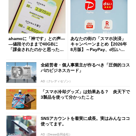
ahamoに「神です」との声―
あなたの街の「スマホ決済」
―値段そのままで40GBに
キャンペーンまとめ【2026年
「課金されたのかと思った」
8月版】～PayPay、d払い、a
と戸惑いも
u PAY、楽天ペイ
全経営者・個人事業主が作るべき「圧倒的コス
パのビジネスカード」
AD（クレディセゾン）
「スマホ冷却グッズ」は効果ある？ 炎天下で
3製品を使って分かったこと
SNSアカウントを着実に成長。実はみんなココ
使ってます。
AD（Dreaw合同会社）