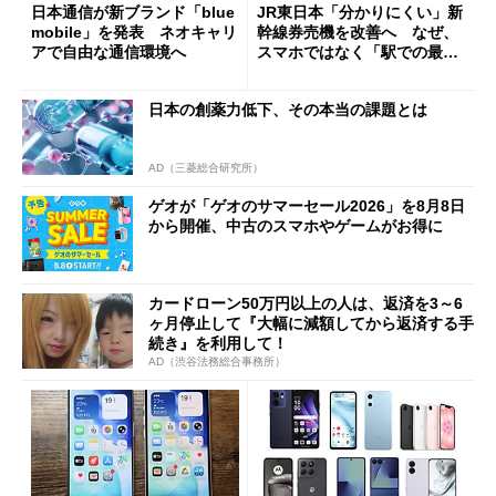
日本通信が新ブランド「blue
JR東日本「分かりにくい」新
mobile」を発表 ネオキャリ
幹線券売機を改善へ なぜ、
アで自由な通信環境へ
スマホではなく「駅での最短
1分購入」を実現？
日本の創薬力低下、その本当の課題とは
AD（三菱総合研究所）
ゲオが「ゲオのサマーセール2026」を8月8日
から開催、中古のスマホやゲームがお得に
カードローン50万円以上の人は、返済を3～6
ヶ月停止して『大幅に減額してから返済する手
続き』を利用して！
AD（渋谷法務総合事務所）