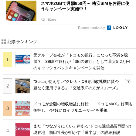
スマホ2GBで月額850円～ 格安SIMをお得に使
うキャンペーン実施中！
AD（IIJmio）
Recommended by
記事ランキング
元グループ会社が「ドコモの銀行」になった不満を吸
収？ SBI新生銀行が「SBIの銀行」として最大5.2万円
のキャッシュバックキャンペーンを開催
“Suicaが使えない”クレカ・QR専用改札機に賛否 「問
題なく運用できる」「交通系ICの方がスムーズ」
ドコモが念願の増収増益に好転 「ドコモMAX」好調も
後押し、今後は“ロイヤルユーザー”を重視
まだ「つながりにくい」声ある“ドコモ通信品質問題”の
現在地 前田社長が明かす「道半ば」の詳細解説