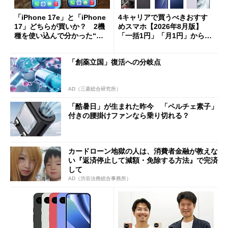
「iPhone 17e」と「iPhone
4キャリアで買うべきおすす
17」どちらが買いか？ 2機
めスマホ【2026年8月版】
種を使い込んで分かった“ス
「一括1円」「月1円」からお
ペック表にない違い”
得なiPhone／Pixel／Galaxy
まで
「創薬立国」復活への分岐点
AD（三菱総合研究所）
「酷暑日」が生まれた昨今 「ペルチェ素子」
付きの腰掛けファンなら乗り切れる？
カードローン地獄の人は、消費者金融が教えな
い『返済停止して減額・免除する方法』で完済
して
AD（渋谷法務総合事務所）