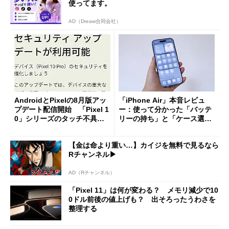
使ってます。
AD（Dreaw合同会社）
AndroidとPixelの8月版アッ
「iPhone Air」本音レビュ
プデート配信開始 「Pixel 1
ー：使って分かった「バッテ
0」シリーズのタッチ不具合
リーの持ち」と「ケース選
修正やGPU性能改善なども
び」の悩ましさ
【金は命より重い…】カイジを無料で見るなら
Rチャンネル▶︎
AD（Rチャンネル）
「Pixel 11」は何が変わる？ メモリ減少で10
0ドル前後の値上げも？ 出そろったうわさを
整理する