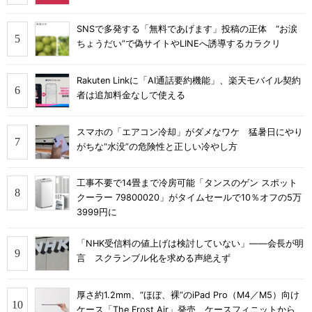
SNSで多発する「無料であげます」投稿の正体 “お涙
ちょうだい”で偽サイトやLINEへ誘導するカラクリ
Rakuten Linkに「AI通話要約機能」、楽天モバイル契約
者は追加料金なしで使える
スマホの「エアコン冷却」がダメなワケ 猛暑日にやり
がちな“水没”の危険性と正しい冷やし方
工事不要で14畳まで冷房可能「タンスのゲン スポット
クーラー 79800020」がタイムセールで10％オフの5万
3999円に
「NHK受信料の値上げは検討していない」――会長が明
言 スクランブル化を求める声絶えず
厚さ約1.2mm、“ほぼ、裸”のiPad Pro（M4／M5）向け
ケース「The Frost Air」発売 ケースフィニットから