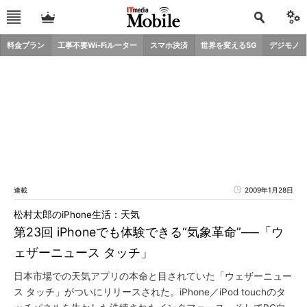
料金プラン
工事不要Wi-Fiルーター
スマホ決済
世界を変える5G
デジモノ
連載
2009年1月28日
松村太郎のiPhone生活：天気
第23回 iPhoneでも体験できる“気象革命”──「ウ
ェザーニュース タッチ」
日本市場での天気アプリの本命と目されていた「ウェザーニュー
ス タッチ」がついにリリースされた。iPhone／iPod touchのタ