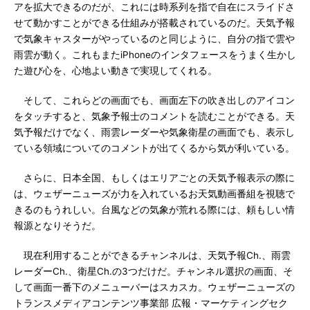
アを拡大できるのだが、これには時系列を指で自在にスライドさ
せて動かすことができる仕組みが搭載されているのだ。天気予報
で気象キャスターがやっているのと同じように、自分の指で雲や
雨雲が動く。これもまたiPhoneのインタフェースをうまく生かし
た遊び心を、心地よい動きで実現してくれる。
そして、これらどの画面でも、画面左下の吹き出しのアイコン
をタッチすると、気象予報士のコメントを読むことができる。天
気予報だけでなく、雨雲レーダーや気象衛星の画面でも、表示し
ている領域についてのコメントが出てくるから気が利いている。
さらに、日本全国、もしくはエリアごとの天気予報表示の際に
は、ウェザーニューズが力を入れているお天気動画番組を視聴で
きるのもうれしい。台風などの気象が荒れる際には、頼もしい情
報源となりそうだ。
現在利用することができるチャンネルは、天気予報Ch.、雨雲
レーダーCh.、衛星Ch.の3つだけだ。チャンネル選択の画面、そ
して画面一番下のメニューバーはスカスカ。ウェザーニューズの
トランスメディアコンテンツ事業部 広報・マーケティングセク