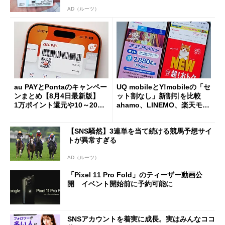
AD（ルーツ）
au PAYとPontaのキャンペー
UQ mobileとY!mobileの「セ
ンまとめ【8月4日最新版】
ット割なし」新割引を比較
1万ポイント還元や10～20％
ahamo、LINEMO、楽天モバ
還元あり
イルよりもお得？
【SNS騒然】3連単を当て続ける競馬予想サイ
トが異常すぎる
AD（ルーツ）
「Pixel 11 Pro Fold」のティーザー動画公
開 イベント開始前に予約可能に
SNSアカウントを着実に成長。実はみんなココ