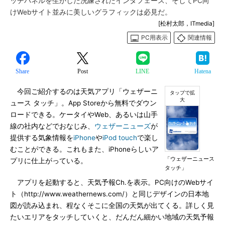
ッチパネルを生かした洗練されたインタフェース、そしてPC向
けWebサイト並みに美しいグラフィックは必見だ。
[松村太郎，ITmedia]
PC用表示
関連情報
Share
Post
LINE
Hatena
今回ご紹介するのは天気アプリ「ウェザーニ
ュース タッチ」。App Storeから無料でダウン
ロードできる。ケータイやWeb、あるいは山手
線の社内などでおなじみ、
ウェザーニューズ
が
提供する気象情報を
iPhone
や
iPod touch
で楽し
むことができる。これもまた、iPhoneらしいア
「ウェザーニュース
プリに仕上がっている。
タッチ」
アプリを起動すると、天気予報Ch.を表示。PC向けのWebサイ
ト（http://www.weathernews.com/）と同じデザインの日本地
図が読み込まれ、程なくそこに全国の天気が出てくる。詳しく見
たいエリアをタッチしていくと、だんだん細かい地域の天気予報