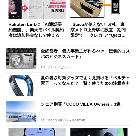
Rakuten Linkに「AI通話要
“Suicaが使えない”改札、東
約機能」、楽天モバイル契約
京メトロ上野駅に設置 期間
者は追加料金なしで使える
限定で “クレカ”と“QRコー
ド”専用
全経営者・個人事業主が作るべき「圧倒的コス
パのビジネスカード」
AD（クレディセゾン）
夏の暑さ対策グッズでよく見掛ける「ペルチェ
素子」ってなんだ？ 賢く使うための注意点も
シェア別荘「COCO VILLA Owners」3選
AD（COCO VILLA on GOETHE）