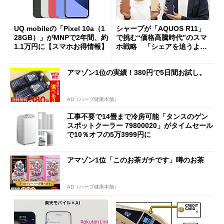
UQ mobileの「Pixel 10a（1
シャープが「AQUOS R11」
28GB）」がMNPで2年間、約
で挑む“価格高騰時代”のスマ
1.1万円に【スマホお得情報】
ホ戦略 「シェアを追うより
も既存ユーザーを大切に」
アマゾン1位の実績！380円で5日間お試し。
AD（ハーブ健康本舗）
工事不要で14畳まで冷房可能「タンスのゲン
スポットクーラー 79800020」がタイムセール
で10％オフの5万3999円に
アマゾン1位「このお茶ガチです」噂のお茶
AD（ハーブ健康本舗）