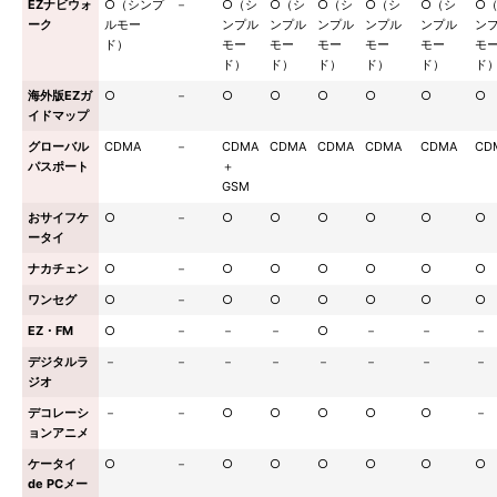
EZナビウォ
○（シンプ
－
○（シ
○（シ
○（シ
○（シ
○（シ
○
ーク
ルモー
ンプル
ンプル
ンプル
ンプル
ンプル
ン
ド）
モー
モー
モー
モー
モー
モ
ド）
ド）
ド）
ド）
ド）
ド
海外版EZガ
○
－
○
○
○
○
○
○
イドマップ
グローバル
CDMA
－
CDMA
CDMA
CDMA
CDMA
CDMA
CD
パスポート
＋
GSM
おサイフケ
○
－
○
○
○
○
○
○
ータイ
ナカチェン
○
－
○
○
○
○
○
○
ワンセグ
○
－
○
○
○
○
○
○
EZ・FM
○
－
－
－
○
－
－
－
デジタルラ
－
－
－
－
－
－
－
－
ジオ
デコレーシ
－
－
○
○
○
○
○
－
ョンアニメ
ケータイ
○
－
○
○
○
○
○
○
de PCメー