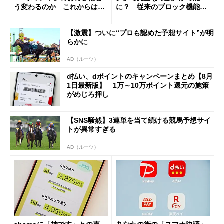
う変わるのか これからは
に？ 従来のブロック機能と
「dカード」の利用が得策？
の決定的な違い
【激震】ついに“プロも認めた予想サイト”が明
らかに
AD（ルーツ）
d払い、dポイントのキャンペーンまとめ【8月
1日最新版】 1万～10万ポイント還元の施策
がめじろ押し
【SNS騒然】3連単を当て続ける競馬予想サイ
トが異常すぎる
AD（ルーツ）