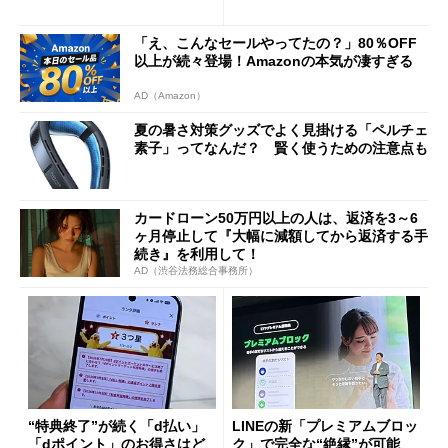
ド”専用
「え、こんなセールやってたの？」80％OFF
以上が続々登場！Amazonの本気が凄すぎる
AD（Amazon）
夏の暑さ対策グッズでよく見掛ける「ペルチェ
素子」ってなんだ？ 賢く使うための注意点も
カードローン50万円以上の人は、返済を3～6
ヶ月停止して『大幅に減額してから返済する手
続き』を利用して！
AD（渋谷法務総合事務所）
“特典終了”が続く「d払い」
LINEの新「プレミアムブロッ
「dポイント」のお得さはど
ク」で完全な“絶縁”が可能