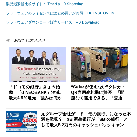
製品最安値比較サイト：ITmedia +D Shopping
ソフトウェアのライセンスはまとめ買いがお得：LICENSE ONLINE
ソフトウェアダウンロード販売サービス：+D Download
あなたにオススメ
「ドコモの銀行」きょう始
“Suicaが使えない”クレカ・
動 「d NEOBANK」消滅、
QR専用改札機に賛否 「問
最大4.5％還元 強みは何か解
題なく運用できる」「交通系I
説
Cの方がスムーズ」
元グループ会社が「ドコモの銀行」になった不
満を吸収？ SBI新生銀行が「SBIの銀行」と
して最大5.2万円のキャッシュバックキャンペ
ーンを開催