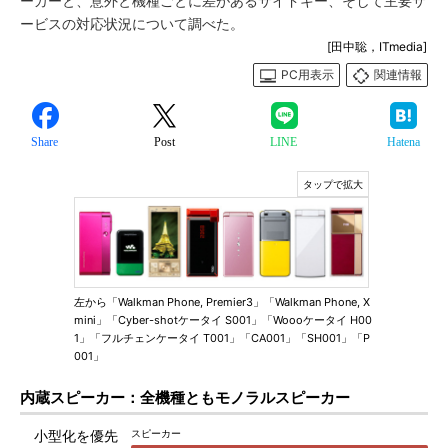
ーカーと、意外と機種ごとに差があるサイドキー、そして主要サ
ービスの対応状況について調べた。
[田中聡，ITmedia]
PC用表示
関連情報
Share
Post
LINE
Hatena
左から「Walkman Phone, Premier3」「Walkman Phone, X
mini」「Cyber-shotケータイ S001」「Woooケータイ H00
1」「フルチェンケータイ T001」「CA001」「SH001」「P
001」
内蔵スピーカー：全機種ともモノラルスピーカー
スピーカー
小型化を優先