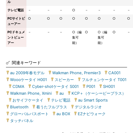
ル
テレビ電話
－
－
－
○
－
－
－
－
PCサイトビ
○
○
○
○
○
○
○
○
ューアー
PCドキュメ
－
－
－
○（編
○
○（編
○
－
ントビュー
集可
集可
アー
能）
能）
関連キーワード
au 2009年春モデル
|
Walkman Phone, Premier3
|
CA001
|
Woooケータイ H001
|
スピーカー
|
フルチェンケータイ T001
|
CDMA
|
Cyber-shotケータイ S001
|
P001
|
SH001
|
Walkman Phone, Xmini
|
au
|
KCP＋（ケーシーピープラス）
|
おサイフケータイ
|
テレビ電話
|
au Smart Sports
|
Bluetooth
|
着うたフルプラス
|
デジタルラジオ
|
グローバルパスポート
|
au BOX
|
EZナビウォーク
|
タッチパネル