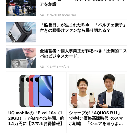
アを創設
AD（FINCHI on GOETHE）
「酷暑日」が生まれた昨今 「ペルチェ素子」
付きの腰掛けファンなら乗り切れる？
全経営者・個人事業主が作るべき「圧倒的コス
パのビジネスカード」
AD（クレディセゾン）
UQ mobileの「Pixel 10a（1
シャープが「AQUOS R11」
28GB）」がMNPで2年間、約
で挑む“価格高騰時代”のスマ
1.1万円に【スマホお得情報】
ホ戦略 「シェアを追うより
も既存ユーザーを大切に」