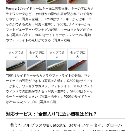
Premier3のサイドキーはキー面に音楽操作、キーの下にカメ
ラやワンセグなど、そのほかの操作内容が記されていて分か
りやすい（写真＝左端）。Xminiはサイドキーからはキーロ
ックができるのみ（写真＝左中）。S001はサイドキーから
フォトビューアーやワンセグの起動、キーロックなどができ
る（写真＝右中）。H001はサイドキーからワンセグの起動
やフォトライトの点灯ができる（写真＝右端）
T001はサイドキーからカメラやフォトライトの起動、マナ
ーモードの設定ができる（写真＝左端）。CA001はサイドキ
ーが多く、ワンセグやカメラ、フォトライト、マルチプレイ
ウィンドウの起動ができる（写真＝左中）。SH001はシャッ
ターキーがやや大きい（写真＝右中）。P001のサイドキー
は2つのみとシンプル（写真＝右端）
対応サービス：“全部入り”に近い機種はどれ？
着うたフルプラスやBluetooth、おサイフケータイ、グローバ