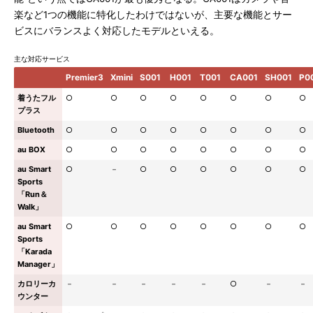
楽など1つの機能に特化したわけではないが、主要な機能とサー
ビスにバランスよく対応したモデルといえる。
主な対応サービス
Premier3
Xmini
S001
H001
T001
CA001
SH001
P0
着うたフル
○
○
○
○
○
○
○
○
プラス
Bluetooth
○
○
○
○
○
○
○
○
au BOX
○
○
○
○
○
○
○
○
au Smart
○
－
○
○
○
○
○
○
Sports
「Run＆
Walk」
au Smart
○
○
○
○
○
○
○
○
Sports
「Karada
Manager」
カロリーカ
－
－
－
－
－
○
－
－
ウンター