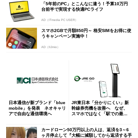
「5年前のPC」とこんなに違う！予算10万円
台前半で実現する快適PCライフ
AD（ITmedia PC USER）
スマホ2GBで月額850円～ 格安SIMをお得に使
うキャンペーン実施中！
AD（IIJmio）
日本通信が新ブランド「blue
JR東日本「分かりにくい」新
mobile」を発表 ネオキャリ
幹線券売機を改善へ なぜ、
アで自由な通信環境へ
スマホではなく「駅での最短
1分購入」を実現？
カードローン50万円以上の人は、返済を3～6
ヶ月停止して『大幅に減額してから返済する手