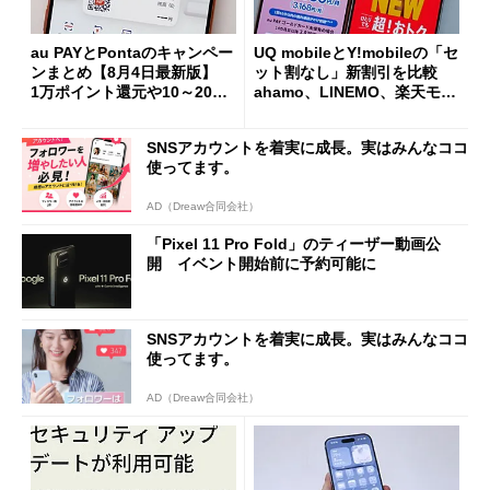
au PAYとPontaのキャンペー
UQ mobileとY!mobileの「セ
ンまとめ【8月4日最新版】
ット割なし」新割引を比較
1万ポイント還元や10～20％
ahamo、LINEMO、楽天モバ
還元あり
イルよりもお得？
SNSアカウントを着実に成長。実はみんなココ
使ってます。
AD（Dreaw合同会社）
「Pixel 11 Pro Fold」のティーザー動画公
開 イベント開始前に予約可能に
SNSアカウントを着実に成長。実はみんなココ
使ってます。
AD（Dreaw合同会社）