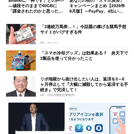
ahamoに「神です」との声―
あなたの街の「スマホ決済」
―値段そのままで40GBに
キャンペーンまとめ【2026年
「課金されたのかと思った」
8月版】～PayPay、d払い、a
と戸惑いも
u PAY、楽天ペイ
「3連続万馬券…！」今話題の稼げる競馬予想
サイトがバグすぎる件
AD（ルーツ）
「スマホ冷却グッズ」は効果ある？ 炎天下で
3製品を使って分かったこと
リボ地獄から抜け出したい人は、返済を3～6
ヶ月停止して『大幅に減額してから返済する手
続き』で完済して！
AD（渋谷法務総合事務所）