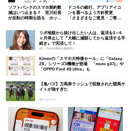
ソフトバンクのスマホ契約数
ドコモの銀行、アプリアイコ
減はいつ止まる？ 宮川社長
ンを選べるよう方針変更
が反転の時期を語る ホッピ
「さまざまなご意見・ご要望
ング対策は「真剣にやりすぎ
を踏まえ」
た」
リボ地獄から抜け出したい人は、返済を3～6
ヶ月停止して『大幅に減額してから返済する手
続き』で完済して！
AD（渋谷法務総合事務所）
IIJmioの「スマホ大特価セール」に「Galaxy
Z8」シリーズ3機種が登場 「moto g37j」や
「OPPO Find X9 Ultra」も
【鬼バズ】万馬券ラッシュで拡散された競馬サ
イトが強すぎた
AD（ルーツ）