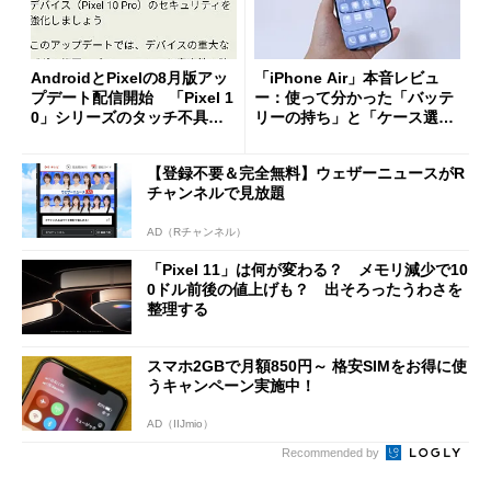
AndroidとPixelの8月版アッ
「iPhone Air」本音レビュ
プデート配信開始 「Pixel 1
ー：使って分かった「バッテ
0」シリーズのタッチ不具合
リーの持ち」と「ケース選
修正やGPU性能改善なども
び」の悩ましさ
【登録不要＆完全無料】ウェザーニュースがR
チャンネルで見放題
AD（Rチャンネル）
「Pixel 11」は何が変わる？ メモリ減少で10
0ドル前後の値上げも？ 出そろったうわさを
整理する
スマホ2GBで月額850円～ 格安SIMをお得に使
うキャンペーン実施中！
AD（IIJmio）
Recommended by