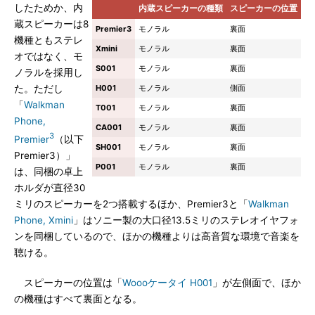
したためか、内
内蔵スピーカーの種類
スピーカーの位置
蔵スピーカーは8
Premier3
モノラル
裏面
機種ともステレ
Xmini
モノラル
裏面
オではなく、モ
S001
モノラル
裏面
ノラルを採用し
た。ただし
H001
モノラル
側面
「
Walkman
T001
モノラル
裏面
Phone,
CA001
モノラル
裏面
3
Premier
（以下
SH001
モノラル
裏面
Premier3）」
P001
モノラル
裏面
は、同梱の卓上
ホルダが直径30
ミリのスピーカーを2つ搭載するほか、Premier3と「
Walkman
Phone, Xmini
」はソニー製の大口径13.5ミリのステレオイヤフォ
ンを同梱しているので、ほかの機種よりは高音質な環境で音楽を
聴ける。
スピーカーの位置は「
Woooケータイ H001
」が左側面で、ほか
の機種はすべて裏面となる。