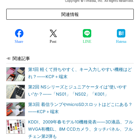
Copyright © ITmedia, Inc. All Rights Reserved.
関連情報
Share
Post
LINE
Hatena
関連記事
第1回 軽くて持ちやすく、キー入力しやすい機種はど
れ？――KCP＋端末
第2回 NSシリーズとジュニアケータイは“使いやす
い”か？――「NS01」「NS02」「K001」
第3回 着信ランプやmicroSDスロットはどこにある？
――KCP＋端末
KDDI、2009年春モデル10機種発表――3D液晶、フル
WVGA有機EL、8M CCDカメラ、タッチパネル、フル
チェン第2弾も