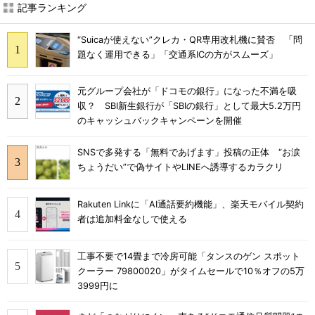
記事ランキング
“Suicaが使えない”クレカ・QR専用改札機に賛否 「問
題なく運用できる」「交通系ICの方がスムーズ」
元グループ会社が「ドコモの銀行」になった不満を吸
収？ SBI新生銀行が「SBIの銀行」として最大5.2万円
のキャッシュバックキャンペーンを開催
SNSで多発する「無料であげます」投稿の正体 “お涙
ちょうだい”で偽サイトやLINEへ誘導するカラクリ
Rakuten Linkに「AI通話要約機能」、楽天モバイル契約
者は追加料金なしで使える
工事不要で14畳まで冷房可能「タンスのゲン スポット
クーラー 79800020」がタイムセールで10％オフの5万
3999円に