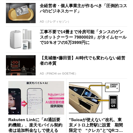
全経営者・個人事業主が作るべき「圧倒的コス
パのビジネスカード」
AD（クレディセゾン）
工事不要で14畳まで冷房可能「タンスのゲン
スポットクーラー 79800020」がタイムセール
で10％オフの5万3999円に
【見城徹×藤田晋】AI時代でも変わらない経営
者の本質
AD（FINCHI on GOETHE）
Rakuten Linkに「AI通話要
“Suicaが使えない”改札、東
約機能」、楽天モバイル契約
京メトロ上野駅に設置 期間
者は追加料金なしで使える
限定で “クレカ”と“QRコー