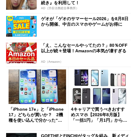
続き』を利用して！
AD（渋谷法務総合事務所）
ゲオが「ゲオのサマーセール2026」を8月8日
から開催、中古のスマホやゲームがお得に
「え、こんなセールやってたの？」80％OFF
以上が続々登場！Amazonの本気が凄すぎる
AD（Amazon）
「iPhone 17e」と「iPhone
4キャリアで買うべきおすす
17」どちらが買いか？ 2機
めスマホ【2026年8月版】
種を使い込んで分かった“ス
「一括1円」「月1円」からお
ペック表にない違い”
得なiPhone／Pixel／Galaxy
まで
GOETHEとFINCHIがタッグを組み、新メディ