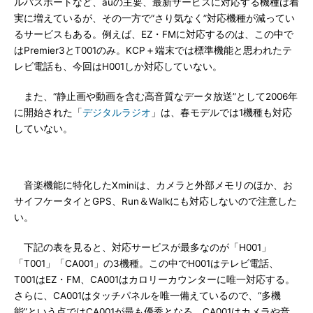
ルパスポートなど、auの主要、最新サービスに対応する機種は着
実に増えているが、その一方で“さり気なく”対応機種が減ってい
るサービスもある。例えば、EZ・FMに対応するのは、この中で
はPremier3とT001のみ。KCP＋端末では標準機能と思われたテ
レビ電話も、今回はH001しか対応していない。
また、“静止画や動画を含む高音質なデータ放送”として2006年
に開始された「
デジタルラジオ
」は、春モデルでは1機種も対応
していない。
音楽機能に特化したXminiは、カメラと外部メモリのほか、お
サイフケータイとGPS、Run＆Walkにも対応しないので注意した
い。
下記の表を見ると、対応サービスが最多なのが「H001」
「T001」「CA001」の3機種。この中でH001はテレビ電話、
T001はEZ・FM、CA001はカロリーカウンターに唯一対応する。
さらに、CA001はタッチパネルを唯一備えているので、“多機
能”という点ではCA001が最も優秀となる。CA001はカメラや音