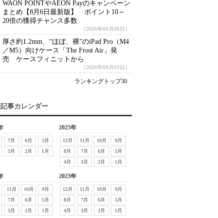
WAON POINTやAEON Payのキャンペーン
まとめ【8月6日最新版】 ポイント10～
20倍の獲得チャンス多数
（2026年08月06日）
厚さ約1.2mm、“ほぼ、裸”のiPad Pro（M4
／M5）向けケース「The Frost Air」発
売 ケースフィニットから
（2026年08月05日）
ランキングトップ30
去記事カレンダー
年
2025年
7月
6月
5月
12月
11月
10月
9月
3月
2月
1月
8月
7月
6月
5月
4月
3月
2月
1月
年
2023年
11月
10月
9月
12月
11月
10月
9月
7月
6月
5月
8月
7月
6月
5月
3月
2月
1月
4月
3月
2月
1月