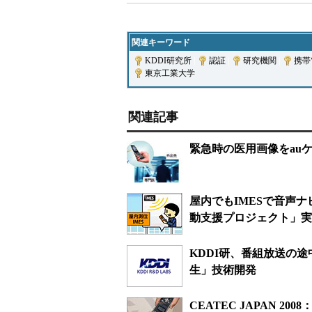
関連キーワード
KDDI研究所
|
認証
|
研究機関
|
携帯
東京工業大学
関連記事
緊急時の医用画像をauケー
屋内でもIMESで音声ナ
動支援プロジェクト」実
KDDI研、番組放送の
生」技術開発
CEATEC JAPAN 20