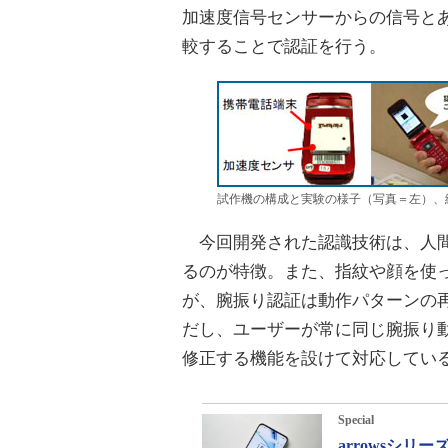
加速度信号センサーからの信号と
較することで認証を行う。
試作機の構成と実験の様子（写真＝左）、
今回開発された認識技術は、人間
るのが特徴。また、指紋や顔を使
が、腕振り認証は動作パターンの
だし、ユーザーが常に同じ腕振り
修正する機能を設けて対応してい
Special
arrowsシ