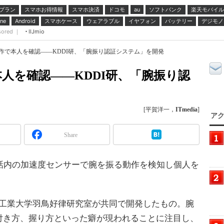
プラン
スマホお得情報
スマホ決済
ドコモ
ソフトバンク
楽天モバイル
au
スマホケース
ウェアラブル
イヤフォン
バッテリー
デジモノ
ne
Android
sored ｜
IIJmio
作で本人を確認――KDDI研、「腕振り認証システム」を開発
人を確認――KDDI研、「腕振り認
[平賀洋一，
ITmedia
]
アク
Share
電話内の加速度センサーで腕を振る動作を検知し個人を
京工業大学羽鳥好律研究室が共同で開発したもの。腕
付き方、握り方といった癖が現われることに注目し、