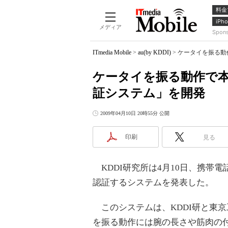
料金
iPho
メディア
Spon
ITmedia Mobile
>
au(by KDDI)
>
ケータイを振る動
ケータイを振る動作で本
証システム」を開発
2009年04月10日 20時55分 公開
印刷
見る
KDDI研究所は4月10日、携帯
認証するシステムを発表した。
このシステムは、KDDI研と東
を振る動作には腕の長さや筋肉の