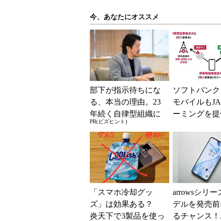
今、あなたにオススメ
部下が指示待ちにな
ソフトバンク
る、本当の理由。23
モバイルもJA
年続く自律型組織に
ーミングを提
PR(ビズヒント)
共通する「3つの要
本地震の影響
素」
が続く
「スマホ冷却グッ
arrowsシリ
ズ」は効果ある？
デルを発売前
炎天下で3製品を使っ
るチャンス！