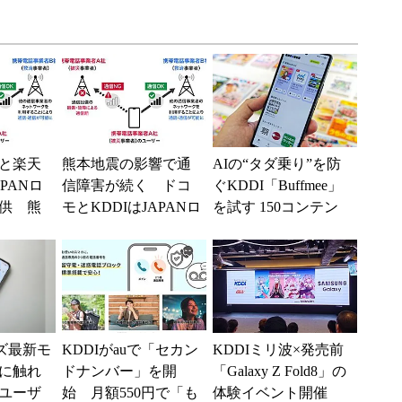
と楽天
熊本地震の影響で通
AIの“タダ乗り”を防
PANロ
信障害が続く ドコ
ぐKDDI「Buffmee」
供 熊
モとKDDIはJAPANロ
を試す 150コンテン
で障害
ーミングを提供中、
ツの連携に価値ある
無料Wi-Fi「00...
が、回答に...
ーズ最新モ
KDDIがauで「セカン
KDDIミリ波×発売前
に触れ
ドナンバー」を開
「Galaxy Z Fold8」の
ユーザ
始 月額550円で「も
体験イベント開催