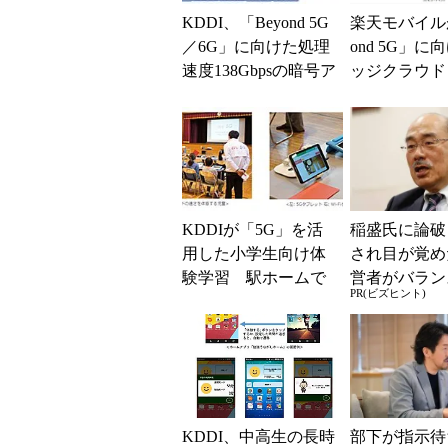
KDDI、「Beyond 5G
楽天モバイルが
／6G」に向けた処理
ond 5G」に
速度138Gbpsの暗号ア
ッジクラウド
ルゴリズムを開発
ューティング
開発 東京工
学...
KDDIが「5G」を活
稲盛氏に論破
用した小学生向け体
され目が覚め
験学習 駅ホームで
営者がバラン
PR(ビズヒント)
の安全性を高める実
き2つの背反
験も
KDDI、中高生の長時
部下が指示待