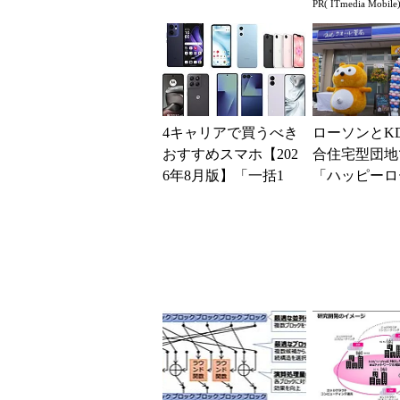
PR( ITmedia Mobile
て分かったこと
ー座談会開催
4キャリアで買うべき
ローソンとKD
おすすめスマホ【202
合住宅型団地
6年8月版】「一括1
「ハッピーロ
円」「月1円」からお
タウン」をオ
得なiPhone／...
ン リモート
ビデオ通...