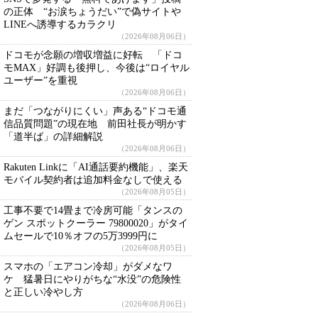
の正体 “お涙ちょうだい”で偽サイトや
LINEへ誘導するカラクリ
（2026年08月06日）
ドコモが念願の増収増益に好転 「ドコ
モMAX」好調も後押し、今後は“ロイヤル
ユーザー”を重視
（2026年08月06日）
まだ「つながりにくい」声ある“ドコモ通
信品質問題”の現在地 前田社長が明かす
「道半ば」の詳細解説
（2026年08月06日）
Rakuten Linkに「AI通話要約機能」、楽天
モバイル契約者は追加料金なしで使える
（2026年08月05日）
工事不要で14畳まで冷房可能「タンスの
ゲン スポットクーラー 79800020」がタイ
ムセールで10％オフの5万3999円に
（2026年08月05日）
スマホの「エアコン冷却」がダメなワ
ケ 猛暑日にやりがちな“水没”の危険性
と正しい冷やし方
（2026年08月06日）