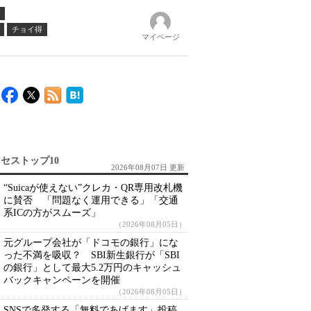
チョイ得
マイページ
セストップ10
2026年08月07日 更新
“Suicaが使えない”クレカ・QR専用改札機
に賛否 「問題なく運用できる」「交通
系ICの方がスムーズ」
（2026年08月05日）
元グループ会社が「ドコモの銀行」にな
った不満を吸収？ SBI新生銀行が「SBI
の銀行」として最大5.2万円のキャッシュ
バックキャンペーンを開催
（2026年08月05日）
SNSで多発する「無料であげます」投稿