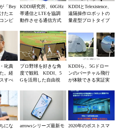
「Bey
KDDI研究所、60GHz
KDDIとTelexistence、
向けたエ
帯通信とLTEを協調
遠隔操作ロボットの
コンピ
動作させる通信方式
量産型プロトタイプ
を研究
を開発――WTP2015
「MODEL H」を開発
業大
へ出展
・叱責
プロ野球を好きな角
KDDIら、5Gドロー
た。経
度で観戦 KDDI、5
ンのバーチャル飛行
スすべ
Gを活用した自由視
が体験できる実証実
点映像のリアルタイ
験を開催
ム配信
ちにな
arrowsシリーズ最新モ
2020年のポストスマ