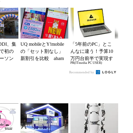
)
う1つの携帯番号を」
VTuber動画を大画面
で
DI、集
UQ mobileとY!mobile
「5年前のPC」とこ
で初の
の「セット割なし」
んなに違う！予算10
ーソン
新割引を比較 aham
万円台前半で実現す
PR(ITmedia PC USER)
ープ
o、LINEMO、楽天
る快適PCライフ
接客、
モ...
Recommended by