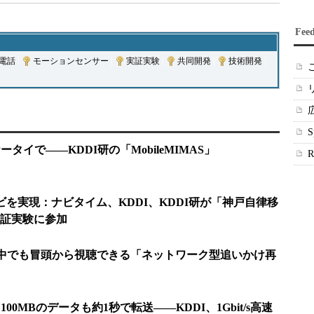
Fee
電話
|
モーションセンサー
|
実証実験
|
共同開発
|
技術開発
|
タイで――KDDI研の「MobileMIMAS」
ビを実現：ナビタイム、KDDI、KDDI研が「神戸自律移
証実験に参加
途中でも冒頭から視聴できる「ネットワーク型追いかけ再
08：100MBのデータも約1秒で転送――KDDI、1Gbit/s高速