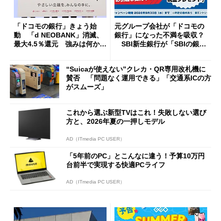
「ドコモの銀行」きょう始
元グループ会社が「ドコモの
動 「d NEOBANK」消滅、
銀行」になった不満を吸収？
最大4.5％還元 強みは何か解
SBI新生銀行が「SBIの銀
説
行」として最大5.2万円のキャ
ッシュバックキャンペーンを
“Suicaが使えない”クレカ・QR専用改札機に
開催
賛否 「問題なく運用できる」「交通系ICの方
がスムーズ」
これから選ぶ新型TVはこれ！失敗しない選び
方と、2026年夏の一押しモデル
AD（ITmedia PC USER）
「5年前のPC」とこんなに違う！予算10万円
台前半で実現する快適PCライフ
AD（ITmedia PC USER）