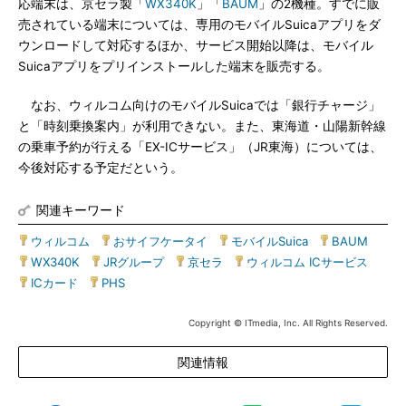
応端末は、京セラ製「
WX340K
」「
BAUM
」の2機種。すでに販
売されている端末については、専用のモバイルSuicaアプリをダ
ウンロードして対応するほか、サービス開始以降は、モバイル
Suicaアプリをプリインストールした端末を販売する。
なお、ウィルコム向けのモバイルSuicaでは「銀行チャージ」
と「時刻乗換案内」が利用できない。また、東海道・山陽新幹線
の乗車予約が行える「EX-ICサービス」（JR東海）については、
今後対応する予定だという。
関連キーワード
ウィルコム
|
おサイフケータイ
|
モバイルSuica
|
BAUM
|
WX340K
|
JRグループ
|
京セラ
|
ウィルコム ICサービス
|
ICカード
|
PHS
Copyright © ITmedia, Inc. All Rights Reserved.
関連情報