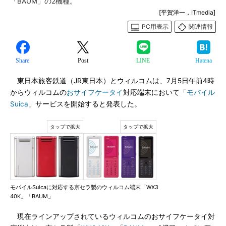
「BAUM」の2機種。
[平賀洋一，ITmedia]
PC用表示
関連情報
Share
Post
LINE
Hatena
東日本旅客鉄道（JR東日本）とウィルコムは、7月5日午前4時
からウィルコムの
おサイフケータイ
対応端末において「
モバイル
Suica
」サービスを開始すると発表した。
モバイルSuicaに対応する京セラ製のウィルコム端末「WX3
40K」「BAUM」
現在ラインアップされているウィルコムのおサイフケータイ対