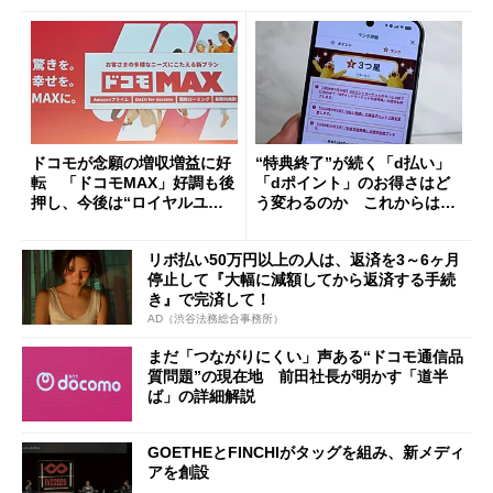
ドコモが念願の増収増益に好
“特典終了”が続く「d払い」
転 「ドコモMAX」好調も後
「dポイント」のお得さはど
押し、今後は“ロイヤルユー
う変わるのか これからは
ザー”を重視
「dカード」の利用が得策？
リボ払い50万円以上の人は、返済を3～6ヶ月
停止して『大幅に減額してから返済する手続
き』で完済して！
AD（渋谷法務総合事務所）
まだ「つながりにくい」声ある“ドコモ通信品
質問題”の現在地 前田社長が明かす「道半
ば」の詳細解説
GOETHEとFINCHIがタッグを組み、新メディ
アを創設