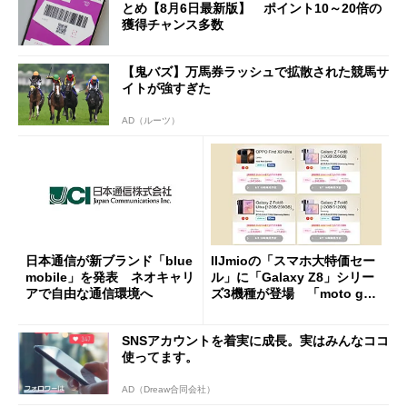
とめ【8月6日最新版】 ポイント10～20倍の
獲得チャンス多数
【鬼バズ】万馬券ラッシュで拡散された競馬サ
イトが強すぎた
AD（ルーツ）
日本通信が新ブランド「blue
IIJmioの「スマホ大特価セー
mobile」を発表 ネオキャリ
ル」に「Galaxy Z8」シリー
アで自由な通信環境へ
ズ3機種が登場 「moto g37
j」や「OPPO Find X9 Ultr
a」も
SNSアカウントを着実に成長。実はみんなココ
使ってます。
AD（Dreaw合同会社）