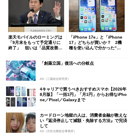
楽天モバイルのローミングは
「iPhone 17e」と「iPhone
「9月末をもって予定通りに
17」どちらが買いか？ 2機
終了」 狙いは「品質改善」
種を使い込んで分かった“ス
ただし「ルーラル限定で期
ペック表にない違い”
限を切った新契約」の可能性
「創薬立国」復活への分岐点
も
AD（三菱総合研究所）
4キャリアで買うべきおすすめスマホ【2026年
8月版】「一括1円」「月1円」からお得なiPho
ne／Pixel／Galaxyまで
カードローン地獄の人は、消費者金融が教えな
い『返済停止して減額・免除する方法』で完済
して
AD（渋谷法務総合事務所）