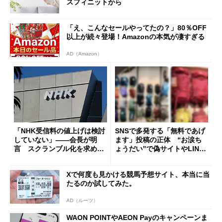
スフィニットから
「え、こんなセールやってたの？」80％OFF
以上が続々登場！Amazonの本気が凄すぎる
AD（Amazon）
「NHK受信料の値上げは検討
SNSで多発する「無料であげ
していない」――会長が明
ます」投稿の正体 “お涙ち
言 スクランブル化を求める
ょうだい”で偽サイトやLINE
声絶えず
へ誘導するカラクリ
Xで何度も見かける競馬予想サイト、本当に当
たるのか試してみた。
AD（ルーツ）
WAON POINTやAEON Payのキャンペーンま