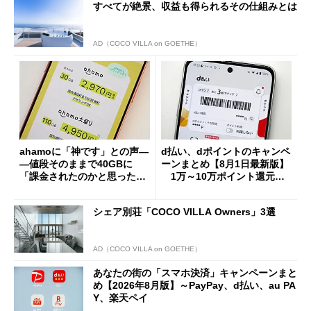
すべてが絶景、収益も得られるその仕組みとは
AD（COCO VILLA on GOETHE）
ahamoに「神です」との声―
d払い、dポイントのキャンペ
―値段そのままで40GBに
ーンまとめ【8月1日最新版】
「課金されたのかと思った」
1万～10万ポイント還元の
と戸惑いも
施策がめじろ押し
シェア別荘「COCO VILLA Owners」3選
AD（COCO VILLA on GOETHE）
あなたの街の「スマホ決済」キャンペーンまと
め【2026年8月版】～PayPay、d払い、au PA
Y、楽天ペイ