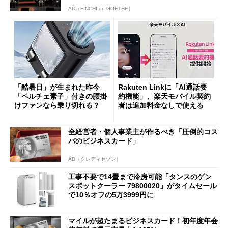
AD（FINCHI on GOETHE）
「酷暑日」が生まれた昨今
Rakuten Linkに「AI通話要
「ペルチェ素子」付きの腰掛
約機能」、楽天モバイル契約
けファンなら乗り切れる？
者は追加料金なしで使える
全経営者・個人事業主が作るべき「圧倒的コス
パのビジネスカード」
AD（クレディセゾン）
工事不要で14畳まで冷房可能「タンスのゲン
スポットクーラー 79800020」がタイムセール
で10％オフの5万3999円に
マイルが超たまるビジネスカード！初年度年会