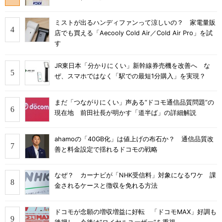
ミストが出るハンディファンって涼しいの？ 家電量販
店でも買える「Aecooly Cold Air／Cold Air Pro」を試
す
JR東日本「分かりにくい」新幹線券売機を改善へ な
ぜ、スマホではなく「駅での最短1分購入」を実現？
まだ「つながりにくい」声ある“ドコモ通信品質問題”の
現在地 前田社長が明かす「道半ば」の詳細解説
ahamoの「40GB化」は値上げの布石か？ 通信品質改
善と料金設定で揺れるドコモの戦略
なぜ？ カーナビが「NHK受信料」対象になるワケ 課
金されるケースと徴収を免れる方法
ドコモが念願の増収増益に好転 「ドコモMAX」好調も