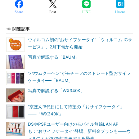
Share
Post
LINE
Hatena
関連記事
ウィルコム初の“おサイフケータイ”「ウィルコム ICサ
ービス」、2月下旬から開始
写真で解説する「BAUM」
“バウムクーヘン”がモチーフのストレート型おサイフ
ケータイ──「BAUM」
写真で解説する「WX340K」
“京ぽん”6代目にして待望の「おサイフケータイ」
――「WX340K」
DSやPSPユーザー向けのモバイル無線LAN AP
も：“おサイフケータイ”登場、新料金プランも――ウ
ィルコムが2009年春モデルを発表