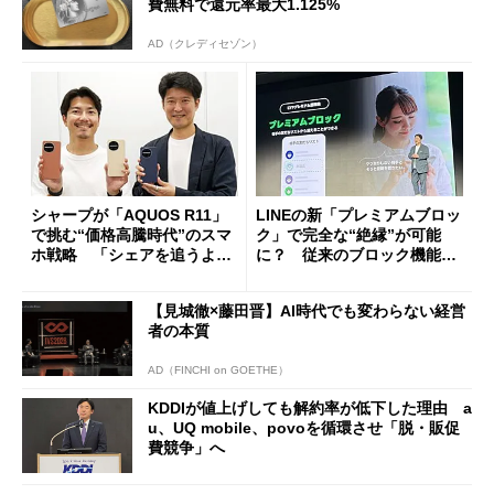
費無料で還元率最大1.125%
AD（クレディセゾン）
シャープが「AQUOS R11」
LINEの新「プレミアムブロッ
で挑む“価格高騰時代”のスマ
ク」で完全な“絶縁”が可能
ホ戦略 「シェアを追うより
に？ 従来のブロック機能と
も既存ユーザーを大切に」
の決定的な違い
【見城徹×藤田晋】AI時代でも変わらない経営
者の本質
AD（FINCHI on GOETHE）
KDDIが値上げしても解約率が低下した理由 a
u、UQ mobile、povoを循環させ「脱・販促
費競争」へ