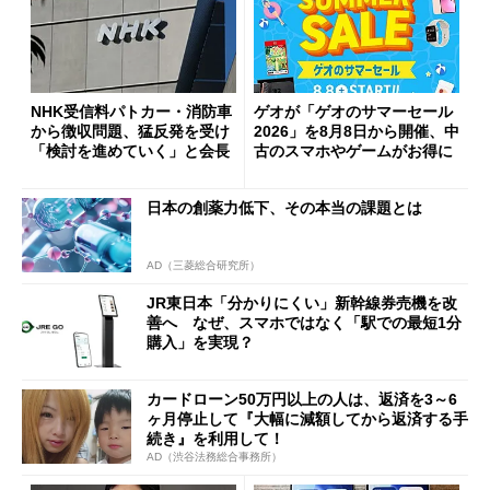
NHK受信料パトカー・消防車
ゲオが「ゲオのサマーセール
から徴収問題、猛反発を受け
2026」を8月8日から開催、中
「検討を進めていく」と会長
古のスマホやゲームがお得に
日本の創薬力低下、その本当の課題とは
AD（三菱総合研究所）
JR東日本「分かりにくい」新幹線券売機を改
善へ なぜ、スマホではなく「駅での最短1分
購入」を実現？
カードローン50万円以上の人は、返済を3～6
ヶ月停止して『大幅に減額してから返済する手
続き』を利用して！
AD（渋谷法務総合事務所）