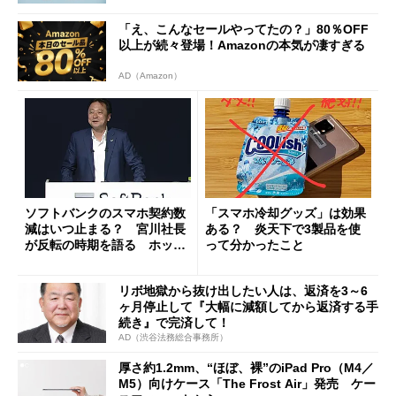
「え、こんなセールやってたの？」80％OFF
以上が続々登場！Amazonの本気が凄すぎる
AD（Amazon）
ソフトバンクのスマホ契約数
「スマホ冷却グッズ」は効果
減はいつ止まる？ 宮川社長
ある？ 炎天下で3製品を使
が反転の時期を語る ホッピ
って分かったこと
ング対策は「真剣にやりすぎ
た」
リボ地獄から抜け出したい人は、返済を3～6
ヶ月停止して『大幅に減額してから返済する手
続き』で完済して！
AD（渋谷法務総合事務所）
厚さ約1.2mm、“ほぼ、裸”のiPad Pro（M4／
M5）向けケース「The Frost Air」発売 ケー