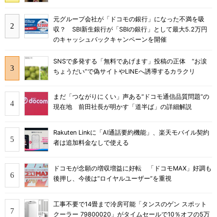
元グループ会社が「ドコモの銀行」になった不満を吸
収？ SBI新生銀行が「SBIの銀行」として最大5.2万円
のキャッシュバックキャンペーンを開催
SNSで多発する「無料であげます」投稿の正体 “お涙
ちょうだい”で偽サイトやLINEへ誘導するカラクリ
まだ「つながりにくい」声ある“ドコモ通信品質問題”の
現在地 前田社長が明かす「道半ば」の詳細解説
Rakuten Linkに「AI通話要約機能」、楽天モバイル契約
者は追加料金なしで使える
ドコモが念願の増収増益に好転 「ドコモMAX」好調も
後押し、今後は“ロイヤルユーザー”を重視
工事不要で14畳まで冷房可能「タンスのゲン スポット
クーラー 79800020」がタイムセールで10％オフの5万