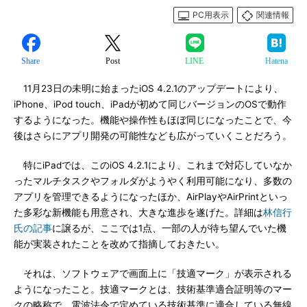
PC用表示
関連情報
Share
Post
LINE
Hatena
11月23日の未明に始まったiOS 4.2.1のアップデートにより、
iPhone、iPod touch、iPadが初めて同じバージョンのOSで動作
するようになった。機能や操作性もほぼ同じになったことで、今
後はさらにアプリ開発の可能性なども広がっていくことだろう。
特にiPadでは、このiOS 4.2.1により、これまで対応していなか
ったマルチタスクやフォルダがようやく利用可能になり、多数の
アプリを管理できるようになったほか、AirPlayやAirPrintといっ
た多彩な新機能も用意され、大きな進歩を遂げた。詳細は
林信行
氏の記事
に譲るが、ここでは1点、一部の人が待ち望んでいた機
能が実装されたことを改めて指摘しておきたい。
それは、ソフトウェアで画面上に「技適マーク」が表示される
ようになったこと。技適マークとは、技術基準適合証明等のマー
クの略称で、電波法令で定めている技術基準に適合している無線