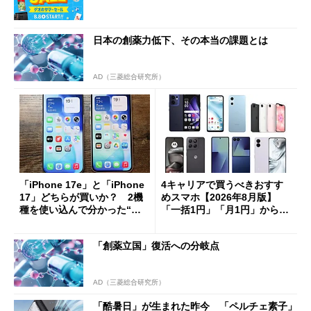
日本の創薬力低下、その本当の課題とは
AD（三菱総合研究所）
「iPhone 17e」と「iPhone
4キャリアで買うべきおすす
17」どちらが買いか？ 2機
めスマホ【2026年8月版】
種を使い込んで分かった“ス
「一括1円」「月1円」からお
ペック表にない違い”
得なiPhone／Pixel／Galaxy
まで
「創薬立国」復活への分岐点
AD（三菱総合研究所）
「酷暑日」が生まれた昨今 「ペルチェ素子」