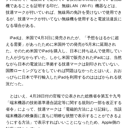
機であることを証明する印だ。無線LAN（Wi-Fi）機器などは、
技適マークが付いていれば、無線局の免許を受けないで使用でき
るが、技適マークが付いてない無線機を使用すると電波法違反に
なる場合がある。
iPadは、米国で4月3日に発売されたが、「予想をはるかに超
える需要」があったために米国外での発売が5月末に延期され
た。そのため米国でiPadを購入し、日本に持ち込んで使用してい
た人が少なからずいた。しかし米国で販売されたiPadには、当然
ながら日本の電波法に準拠する技適マークは刻印されていない。
国際ローミングなどをしていれば問題はなかったとはいえ、おお
っぴらに日本で平行輸入したiPadを利用するのははばかられる状
況だった。
とはいえ、4月28日付の官報で公表された総務省令第五十九号
「端末機器の技術基準適合認定等に関する規則の一部を改正する
省令」によって、技適マークは「電磁的方法により記録し、当該
端末機器の映像面に直ちに明瞭な状態で表示することができるよ
うにする方法」で表示すればいいことになったため、Apple側の