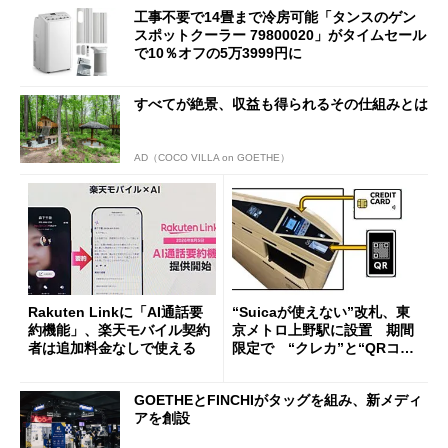
工事不要で14畳まで冷房可能「タンスのゲン
スポットクーラー 79800020」がタイムセール
で10％オフの5万3999円に
すべてが絶景、収益も得られるその仕組みとは
AD（COCO VILLA on GOETHE）
Rakuten Linkに「AI通話要
“Suicaが使えない”改札、東
約機能」、楽天モバイル契約
京メトロ上野駅に設置 期間
者は追加料金なしで使える
限定で “クレカ”と“QRコー
ド”専用
GOETHEとFINCHIがタッグを組み、新メディ
アを創設