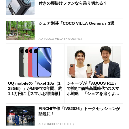
付きの腰掛けファンなら乗り切れる？
シェア別荘「COCO VILLA Owners」3選
AD（COCO VILLA on GOETHE）
UQ mobileの「Pixel 10a（1
シャープが「AQUOS R11」
28GB）」がMNPで2年間、約
で挑む“価格高騰時代”のスマ
1.1万円に【スマホお得情報】
ホ戦略 「シェアを追うより
も既存ユーザーを大切に」
FINCHI主催「IVS2026」トークセッションが
話題に！
AD（FINCHI on GOETHE）