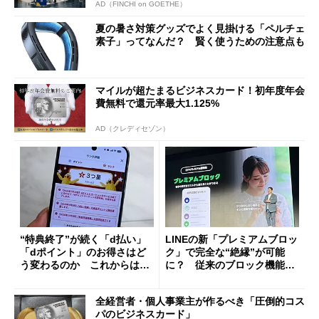
AD（FINCHI on GOETHE）
夏の暑さ対策グッズでよく見掛ける「ペルチェ
素子」ってなんだ？ 賢く使うための注意点も
マイルが超たまるビジネスカード！初年度年会
費無料で還元率最大1.125%
AD（クレディセゾン）
“特典終了”が続く「d払い」
LINEの新「プレミアムブロッ
「dポイント」のお得さはど
ク」で完全な“絶縁”が可能
う変わるのか これからは
に？ 従来のブロック機能と
「dカード」の利用が得策？
の決定的な違い
全経営者・個人事業主が作るべき「圧倒的コス
パのビジネスカード」