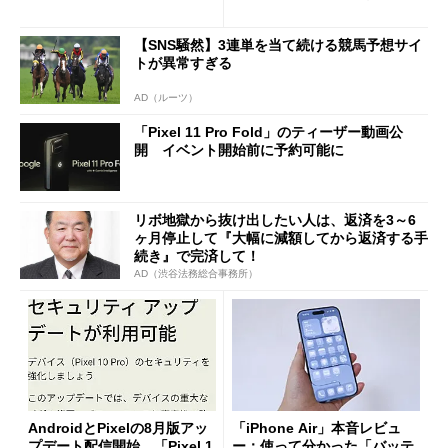
還元あり
イルよりもお得？
【SNS騒然】3連単を当て続ける競馬予想サイ
トが異常すぎる
AD（ルーツ）
「Pixel 11 Pro Fold」のティーザー動画公
開 イベント開始前に予約可能に
リボ地獄から抜け出したい人は、返済を3～6
ヶ月停止して『大幅に減額してから返済する手
続き』で完済して！
AD（渋谷法務総合事務所）
AndroidとPixelの8月版アッ
「iPhone Air」本音レビュ
プデート配信開始 「Pixel 1
ー：使って分かった「バッテ