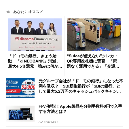
あなたにオススメ
「ドコモの銀行」きょう始
“Suicaが使えない”クレカ・
動 「d NEOBANK」消滅、
QR専用改札機に賛否 「問
最大4.5％還元 強みは何か解
題なく運用できる」「交通系I
説
Cの方がスムーズ」
元グループ会社が「ドコモの銀行」になった不
満を吸収？ SBI新生銀行が「SBIの銀行」と
して最大5.2万円のキャッシュバックキャンペ
ーンを開催
FPが解説！Apple製品を分割手数料0円で入手
する方法とは？
AD（Fav-Log）