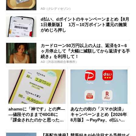
AD（クレディセゾン）
d払い、dポイントのキャンペーンまとめ【8月
1日最新版】 1万～10万ポイント還元の施策
がめじろ押し
カードローン50万円以上の人は、返済を3～6
ヶ月停止して『大幅に減額してから返済する手
続き』を利用して！
AD（渋谷法務総合事務所）
ahamoに「神です」との声―
あなたの街の「スマホ決済」
―値段そのままで40GBに
キャンペーンまとめ【2026年
「課金されたのかと思った」
8月版】～PayPay、d払い、a
と戸惑いも
u PAY、楽天ペイ
【高配当連発】競馬好きが今注目する予想サイ