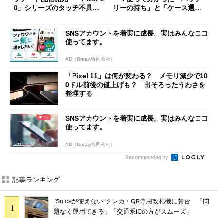
0」シリーズのタッチ不具合
リーの持ち」と「ケース選
修正やGPU性能改善なども
び」の悩ましさ
SNSアカウントを着実に成長。実はみんなココ
使ってます。
AD（Dreaw合同会社）
「Pixel 11」は何が変わる？ メモリ減少で10
0ドル前後の値上げも？ 出そろったうわさを
整理する
SNSアカウントを着実に成長。実はみんなココ
使ってます。
AD（Dreaw合同会社）
Recommended by
記事ランキング
“Suicaが使えない”クレカ・QR専用改札機に賛否 「問
題なく運用できる」「交通系ICの方がスムーズ」