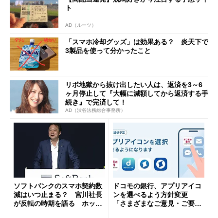
ト
AD（ルーツ）
「スマホ冷却グッズ」は効果ある？ 炎天下で
3製品を使って分かったこと
リボ地獄から抜け出したい人は、返済を3～6
ヶ月停止して『大幅に減額してから返済する手
続き』で完済して！
AD（渋谷法務総合事務所）
ソフトバンクのスマホ契約数
ドコモの銀行、アプリアイコ
減はいつ止まる？ 宮川社長
ンを選べるよう方針変更
が反転の時期を語る ホッピ
「さまざまなご意見・ご要望
ング対策は「真剣にやりすぎ
を踏まえ」