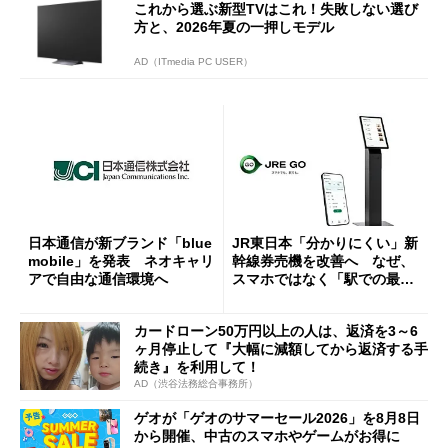
これから選ぶ新型TVはこれ！失敗しない選び
方と、2026年夏の一押しモデル
AD（ITmedia PC USER）
日本通信が新ブランド「blue
JR東日本「分かりにくい」新
mobile」を発表 ネオキャリ
幹線券売機を改善へ なぜ、
アで自由な通信環境へ
スマホではなく「駅での最短
1分購入」を実現？
カードローン50万円以上の人は、返済を3～6
ヶ月停止して『大幅に減額してから返済する手
続き』を利用して！
AD（渋谷法務総合事務所）
ゲオが「ゲオのサマーセール2026」を8月8日
から開催、中古のスマホやゲームがお得に