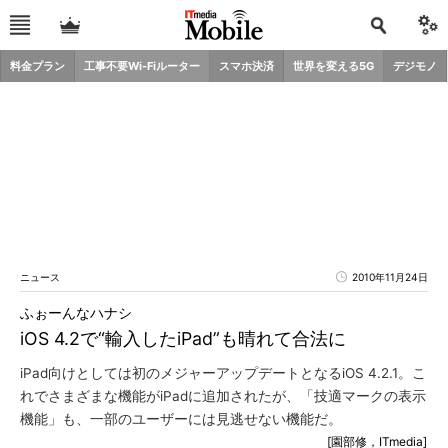
料金プラン
工事不要Wi-Fiルーター
スマホ決済
世界を変える5G
デジモノ
ニュース
2010年11月24日
ふぉーんなハナシ
iOS 4.2で“輸入したiPad”も晴れて合法に
iPad向けとしては初のメジャーアップデートとなるiOS 4.2.1。こ
れでさまざまな機能がiPadに追加されたが、「技適マークの表示
機能」も、一部のユーザーには見逃せない機能だ。
[園部修，ITmedia]