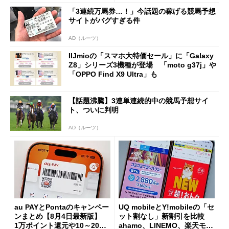
た」
「3連続万馬券…！」今話題の稼げる競馬予想
サイトがバグすぎる件
AD（ルーツ）
IIJmioの「スマホ大特価セール」に「Galaxy
Z8」シリーズ3機種が登場 「moto g37j」や
「OPPO Find X9 Ultra」も
【話題沸騰】3連単連続的中の競馬予想サイ
ト、ついに判明
AD（ルーツ）
au PAYとPontaのキャンペー
UQ mobileとY!mobileの「セ
ンまとめ【8月4日最新版】
ット割なし」新割引を比較
1万ポイント還元や10～20％
ahamo、LINEMO、楽天モバ