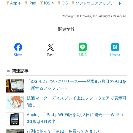
Apple
|
iPad
|
iOS 4
|
iOS
|
ソフトウェアアップデート
Copyright © ITmedia, Inc. All Rights Reserved.
関連情報
Share
Post
LINE
Hatena
関連記事
「iOS 4.2」ついにリリース――登場8カ月目のiPadを
一新するアップデート
技適マーク ディスプレイ上にソフトウェアで表示可
能に
Apple、「iPad」Wi-Fi版を4月3日に発売――Wi-Fi＋
3G版は4月後半
行列に並んで「iPad」を買ってきました