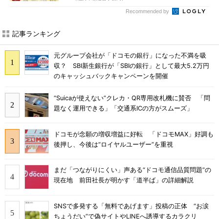
Recommended by
記事ランキング
元グループ会社が「ドコモの銀行」になった不満を吸
収？ SBI新生銀行が「SBIの銀行」として最大5.2万円
のキャッシュバックキャンペーンを開催
“Suicaが使えない”クレカ・QR専用改札機に賛否 「問
題なく運用できる」「交通系ICの方がスムーズ」
ドコモが念願の増収増益に好転 「ドコモMAX」好調も
後押し、今後は“ロイヤルユーザー”を重視
まだ「つながりにくい」声ある“ドコモ通信品質問題”の
現在地 前田社長が明かす「道半ば」の詳細解説
SNSで多発する「無料であげます」投稿の正体 “お涙
ちょうだい”で偽サイトやLINEへ誘導するカラクリ