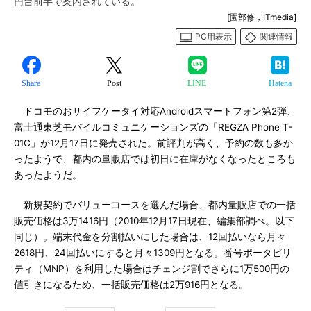
円台前半で案内されている。
[園部修，ITmedia]
PC用表示
関連情報
Share
Post
LINE
Hatena
ドコモのおサイフケータイ対応Androidスマートフォン第2弾、
富士通東芝モバイルコミュニケーションズの「REGZA Phone T-
01C」が12月17日に発売された。前評判が高く、予約の数も多か
ったようで、都内の量販店では初日に在庫がなくなったところも
あったようだ。
新規契約でバリューコースを選んだ場合、都内量販店での一括
販売価格は3万1416円（2010年12月17日現在、編集部調べ。以下
同じ）。端末代金を分割払いにした場合は、12回払いなら月々
2618円、24回払いにすると月々1309円となる。番号ポータビリ
ティ（MNP）を利用した場合はチェンジ割でさらに1万500円の
値引きになるため、一括販売価格は2万916円となる。