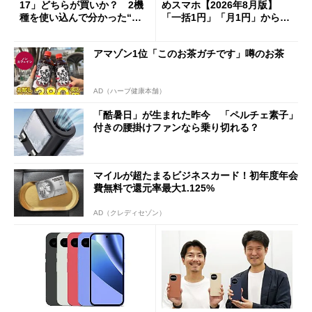
17」どちらが買いか？ 2機
めスマホ【2026年8月版】
種を使い込んで分かった“ス
「一括1円」「月1円」からお
ペック表にない違い”
得なiPhone／Pixel／Galaxy
まで
アマゾン1位「このお茶ガチです」噂のお茶
AD（ハーブ健康本舗）
「酷暑日」が生まれた昨今 「ペルチェ素子」
付きの腰掛けファンなら乗り切れる？
マイルが超たまるビジネスカード！初年度年会
費無料で還元率最大1.125%
AD（クレディセゾン）