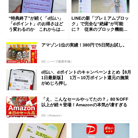
“特典終了”が続く「d払い」
LINEの新「プレミアムブロッ
「dポイント」のお得さはど
ク」で完全な“絶縁”が可能
う変わるのか これからは
に？ 従来のブロック機能と
「dカード」の利用が得策？
の決定的な違い
アマゾン1位の実績！380円で5日間お試し。
AD（ハーブ健康本舗）
d払い、dポイントのキャンペーンまとめ【8月
1日最新版】 1万～10万ポイント還元の施策
がめじろ押し
「え、こんなセールやってたの？」80％OFF
以上が続々登場！Amazonの本気が凄すぎる
AD（Amazon）