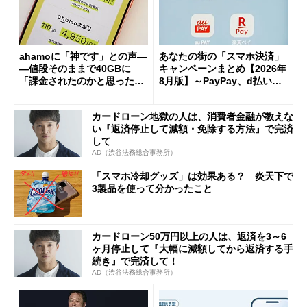
ahamoに「神です」との声―
あなたの街の「スマホ決済」
―値段そのままで40GBに
キャンペーンまとめ【2026年
「課金されたのかと思った」
8月版】～PayPay、d払い、a
と戸惑いも
u PAY、楽天ペイ
カードローン地獄の人は、消費者金融が教えな
い『返済停止して減額・免除する方法』で完済
して
AD（渋谷法務総合事務所）
「スマホ冷却グッズ」は効果ある？ 炎天下で
3製品を使って分かったこと
カードローン50万円以上の人は、返済を3～6
ヶ月停止して『大幅に減額してから返済する手
続き』で完済して！
AD（渋谷法務総合事務所）