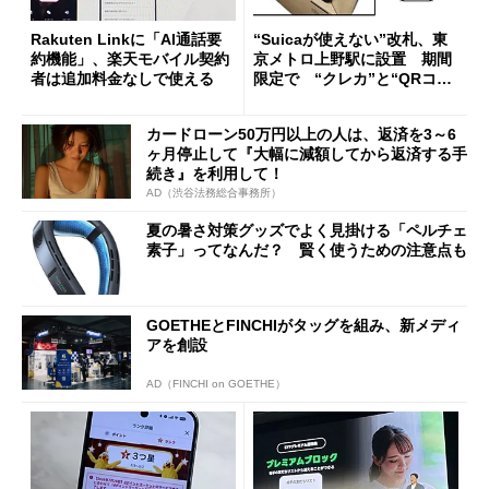
Rakuten Linkに「AI通話要
“Suicaが使えない”改札、東
約機能」、楽天モバイル契約
京メトロ上野駅に設置 期間
者は追加料金なしで使える
限定で “クレカ”と“QRコー
ド”専用
カードローン50万円以上の人は、返済を3～6
ヶ月停止して『大幅に減額してから返済する手
続き』を利用して！
AD（渋谷法務総合事務所）
夏の暑さ対策グッズでよく見掛ける「ペルチェ
素子」ってなんだ？ 賢く使うための注意点も
GOETHEとFINCHIがタッグを組み、新メディ
アを創設
AD（FINCHI on GOETHE）