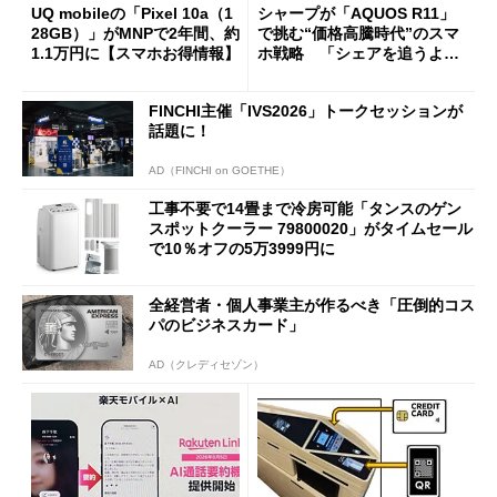
UQ mobileの「Pixel 10a（1
シャープが「AQUOS R11」
28GB）」がMNPで2年間、約
で挑む“価格高騰時代”のスマ
1.1万円に【スマホお得情報】
ホ戦略 「シェアを追うより
も既存ユーザーを大切に」
FINCHI主催「IVS2026」トークセッションが
話題に！
AD（FINCHI on GOETHE）
工事不要で14畳まで冷房可能「タンスのゲン
スポットクーラー 79800020」がタイムセール
で10％オフの5万3999円に
全経営者・個人事業主が作るべき「圧倒的コス
パのビジネスカード」
AD（クレディセゾン）