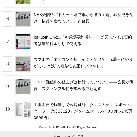
NHK受信料パトカー・消防車から徴収問題、猛反発を受
け「検討を進めていく」と会長
Rakuten Linkに「AI通話要約機能」、楽天モバイル契約
者は追加料金なしで使える
スマホの「エアコン冷却」がダメなワケ 猛暑日にやり
がちな“水没”の危険性と正しい冷やし方
「NHK受信料の値上げは検討していない」――会長が明
言 スクランブル化を求める声絶えず
工事不要で14畳まで冷房可能「タンスのゲン スポット
クーラー 79800020」がタイムセールで10％オフの5万
3999円に
Copyright © ITmedia Inc. All Rights Reserved.
ページトップに戻る