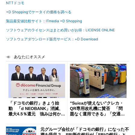
NTTドコモ
+D Shoppingでケータイの価格を調べる
製品最安値比較サイト：ITmedia +D Shopping
ソフトウェアのライセンスはまとめ買いがお得：LICENSE ONLINE
ソフトウェアダウンロード販売サービス：+D Download
あなたにオススメ
「ドコモの銀行」きょう始
“Suicaが使えない”クレカ・
動 「d NEOBANK」消滅、
QR専用改札機に賛否 「問
最大4.5％還元 強みは何か解
題なく運用できる」「交通系I
説
Cの方がスムーズ」
元グループ会社が「ドコモの銀行」になった不
満を吸収？ SBI新生銀行が「SBIの銀行」と