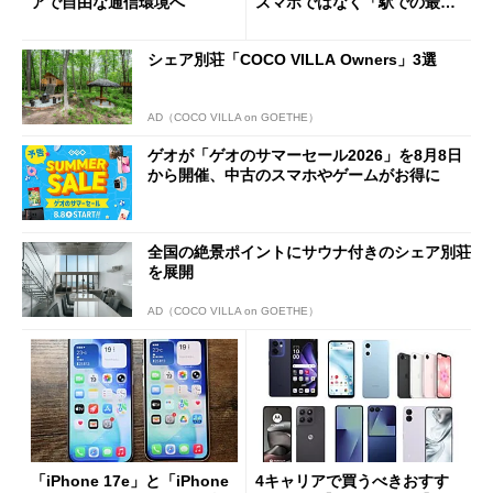
アで自由な通信環境へ
スマホではなく「駅での最短
1分購入」を実現？
シェア別荘「COCO VILLA Owners」3選
AD（COCO VILLA on GOETHE）
ゲオが「ゲオのサマーセール2026」を8月8日
から開催、中古のスマホやゲームがお得に
全国の絶景ポイントにサウナ付きのシェア別荘
を展開
AD（COCO VILLA on GOETHE）
「iPhone 17e」と「iPhone
4キャリアで買うべきおすす