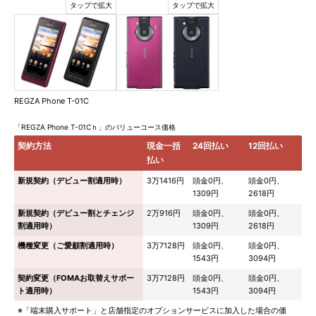
REGZA Phone T-01C
「REGZA Phone T-01Cｈ」のバリューコース価格
契約方法
現金一括
24回払い
12回払い
払い
新規契約（デビュー割適用時）
3万1416円
頭金0円、
頭金0円、
1309円
2618円
新規契約（デビュー割とチェンジ
2万916円
頭金0円、
頭金0円、
割適用時）
1309円
2618円
機種変更（ご愛顧割適用時）
3万7128円
頭金0円、
頭金0円、
1543円
3094円
契約変更（FOMAお取替えサポー
3万7128円
頭金0円、
頭金0円、
ト適用時）
1543円
3094円
※「端末購入サポート」と店舗指定のオプションサービスに加入した場合の価