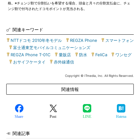
格。※チェンジ割で分割払いを希望する場合、頭金と月々の分割支払金に、チェ
ンジ割で付与されたドコモポイントが充当される。
関連キーワード
NTTドコモ 2010年冬モデル
|
REGZA Phone
|
スマートフォン
|
富士通東芝モバイルコミュニケーションズ
|
REGZA Phone T-01C
|
量販店
|
防水
|
FeliCa
|
ワンセグ
|
おサイフケータイ
|
赤外線通信
Copyright © ITmedia, Inc. All Rights Reserved.
関連情報
Share
Post
LINE
Hatena
関連記事