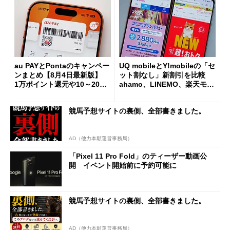
au PAYとPontaのキャンペー
UQ mobileとY!mobileの「セ
ンまとめ【8月4日最新版】
ット割なし」新割引を比較
1万ポイント還元や10～20％
ahamo、LINEMO、楽天モバ
還元あり
イルよりもお得？
競馬予想サイトの裏側、全部書きました。
AD（他力本願運営事務局）
「Pixel 11 Pro Fold」のティーザー動画公
開 イベント開始前に予約可能に
競馬予想サイトの裏側、全部書きました。
AD（他力本願運営事務局）