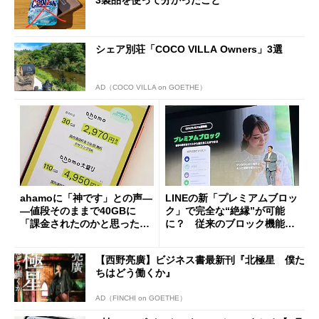
シェア別荘「COCO VILLA Owners」3選
AD（COCO VILLA on GOETHE）
ahamoに「神です」との声―
LINEの新「プレミアムブロッ
―値段そのままで40GBに
ク」で完全な“絶縁”が可能
「課金されたのかと思った」
に？ 従来のブロック機能と
と戸惑いも
の決定的な違い
【西野亮廣】ビジネス書最新刊『北極星 僕た
ちはどう働くか』
AD（FINCHI on GOETHE）