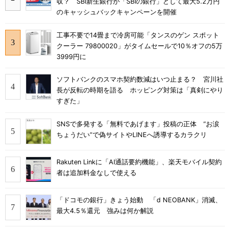
収？ SBI新生銀行が「SBIの銀行」として最大5.2万円
のキャッシュバックキャンペーンを開催
工事不要で14畳まで冷房可能「タンスのゲン スポット
クーラー 79800020」がタイムセールで10％オフの5万
3999円に
ソフトバンクのスマホ契約数減はいつ止まる？ 宮川社
長が反転の時期を語る ホッピング対策は「真剣にやり
すぎた」
SNSで多発する「無料であげます」投稿の正体 “お涙
ちょうだい”で偽サイトやLINEへ誘導するカラクリ
Rakuten Linkに「AI通話要約機能」、楽天モバイル契約
者は追加料金なしで使える
「ドコモの銀行」きょう始動 「d NEOBANK」消滅、
最大4.5％還元 強みは何か解説