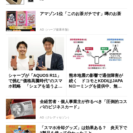
アマゾン1位「このお茶ガチです」噂のお茶
AD（ハーブ健康本舗）
シャープが「AQUOS R11」
熊本地震の影響で通信障害が
で挑む“価格高騰時代”のスマ
続く ドコモとKDDIはJAPA
ホ戦略 「シェアを追うより
Nローミングを提供中、無料
も既存ユーザーを大切に」
Wi-Fi「00000JAPAN」も開
放
全経営者・個人事業主が作るべき「圧倒的コス
パのビジネスカード」
AD（クレディセゾン）
「スマホ冷却グッズ」は効果ある？ 炎天下で
3製品を使って分かったこと