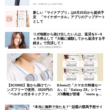
AD（FINCHI on GOETHE）
新しい「マイナアプリ」は8月25日から提供予
定 「マイナポータル」アプリのアップデート
として
リボ地獄から抜け出したい人は、返済を3～6
ヶ月停止して『大幅に減額してから返済する手
続き』で完済して！
AD（渋谷法務総合事務所）
【3COINS】首から掛けてハ
IIJmioの「スマホ大特価セー
ンズフリーで使用、3520円の
ル」に「Galaxy Z8」シリー
「ペルチェ付きネックファ
ズ3機種が登場 「moto g37
ン」
j」や「OPPO Find X9 Ultr
a」も
"本当に無料で当たる？" 話題の競馬予想サイ