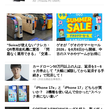
AD（ITmedia PC USER）
“Suicaが使えない”クレカ・
ゲオが「ゲオのサマーセール
QR専用改札機に賛否 「問
2026」を8月8日から開催、中
題なく運用できる」「交通系I
古のスマホやゲームがお得に
Cの方がスムーズ」
カードローン50万円以上の人は、返済を3～6
ヶ月停止して『大幅に減額してから返済する手
続き』で完済して！
AD（渋谷法務総合事務所）
「iPhone 17e」と「iPhone 17」どちらが買
いか？ 2機種を使い込んで分かった“スペッ
ク表にない違い”
GOETHEとFINCHIがタッグを組み、新メディ