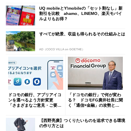
UQ mobileとY!mobileの「セット割なし」新
割引を比較 ahamo、LINEMO、楽天モバイ
ルよりもお得？
すべてが絶景、収益も得られるその仕組みとは
AD（COCO VILLA on GOETHE）
ドコモの銀行、アプリアイコ
「ドコモの銀行」で何が変わ
ンを選べるよう方針変更
る？ ドコモFG廣井社長に聞
「さまざまなご意見・ご要望
く「通信×金融」の攻勢とグ
を踏まえ」
ループ戦略
【西野亮廣】つくりたいものを追求できる環境
の作り方とは