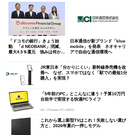
「ドコモの銀行」きょう始
日本通信が新ブランド「blue
動 「d NEOBANK」消滅、
mobile」を発表 ネオキャリ
最大4.5％還元 強みは何か解
アで自由な通信環境へ
説
JR東日本「分かりにくい」新幹線券売機を改
善へ なぜ、スマホではなく「駅での最短1分
購入」を実現？
「5年前のPC」とこんなに違う！予算10万円
台前半で実現する快適PCライフ
AD（ITmedia PC USER）
これから選ぶ新型TVはこれ！失敗しない選び
方と、2026年夏の一押しモデル