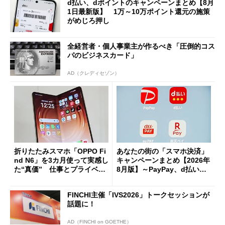
d払い、dポイントのキャンペーンまとめ【8月
1日最新版】 1万～10万ポイント還元の施策
がめじろ押し
全経営者・個人事業主が作るべき「圧倒的コス
パのビジネスカード」
AD（クレディセゾン）
折りたたみスマホ「OPPO Fi
あなたの街の「スマホ決済」
nd N6」を3カ月使って実感し
キャンペーンまとめ【2026年
た“真価” 仕事とプライベー
8月版】～PayPay、d払い、a
トで大活躍
u PAY、楽天ペイ
FINCHI主催「IVS2026」トークセッションが
話題に！
AD（FINCHI on GOETHE）