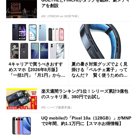
アを創設
AD（FINCHI on GOETHE）
4キャリアで買うべきおすす
夏の暑さ対策グッズでよく見
めスマホ【2026年8月版】
掛ける「ペルチェ素子」って
「一括1円」「月1円」からお
なんだ？ 賢く使うための注
得なiPhone／Pixel／Galaxy
意点も
まで
楽天週間ランキング1位！シリーズ累計3億包
のスッキリ茶。380円でお試し
AD（ハーブ健康本舗）
UQ mobileの「Pixel 10a（128GB）」がMNP
で2年間、約1.1万円に【スマホお得情報】