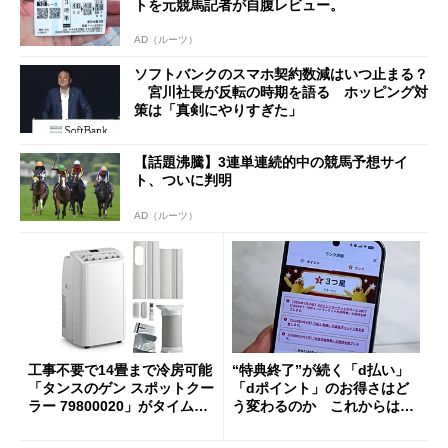
トを元競馬記者が自腹レビュー。
AD（ルーツ）
ソフトバンクのスマホ契約数減はいつ止まる？
宮川社長が反転の時期を語る ホッピング対
策は「真剣にやりすぎた」
【話題沸騰】3連単連続的中の競馬予想サイ
ト、ついに判明
AD（ルーツ）
工事不要で14畳まで冷房可能
“特典終了”が続く「d払い」
「タンスのゲン スポットクー
「dポイント」のお得さはど
ラー 79800020」がタイムセ
う変わるのか これからは
ールで10％オフの5万3999円
「dカード」の利用が得策？
に