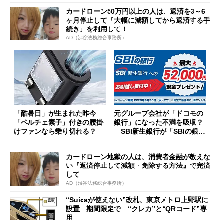
カードローン50万円以上の人は、返済を3～6
ヶ月停止して『大幅に減額してから返済する手
続き』を利用して！
AD（渋谷法務総合事務所）
「酷暑日」が生まれた昨今
元グループ会社が「ドコモの
「ペルチェ素子」付きの腰掛
銀行」になった不満を吸収？
けファンなら乗り切れる？
SBI新生銀行が「SBIの銀
行」として最大5.2万円のキャ
ッシュバックキャンペーンを
カードローン地獄の人は、消費者金融が教えな
開催
い『返済停止して減額・免除する方法』で完済
して
AD（渋谷法務総合事務所）
“Suicaが使えない”改札、東京メトロ上野駅に
設置 期間限定で “クレカ”と“QRコード”専
用