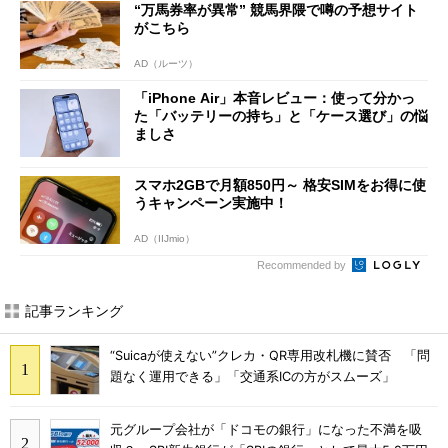
“万馬券率が異常” 競馬界隈で噂の予想サイト
がこちら
AD（ルーツ）
「iPhone Air」本音レビュー：使って分かっ
た「バッテリーの持ち」と「ケース選び」の悩
ましさ
スマホ2GBで月額850円～ 格安SIMをお得に使
うキャンペーン実施中！
AD（IIJmio）
Recommended by
記事ランキング
“Suicaが使えない”クレカ・QR専用改札機に賛否 「問
題なく運用できる」「交通系ICの方がスムーズ」
元グループ会社が「ドコモの銀行」になった不満を吸