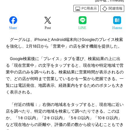
[田中聡，ITmedia]
PC用表示
関連情報
Share
Post
LINE
Hatena
グーグルは、iPhoneとAndroid端末向けGoogleのプレイス検索
を強化し、2月18日から「営業中」の店を探す機能を提供した。
Google検索後に「プレイス」タブを選び、検索結果の上に出
る「現在営業中」の文字をタップすると、現在地や特定地域で営
業中の店のみを調べられる。検索結果に営業時間が表示されるの
で、どの店が何時まで営業しているかを一覧から把握できる。一
覧には電話発信、地図表示、経路案内をするためのボタンも大き
く表示される。
「付近の情報：」右側の地域名をタップすると、現在地に近い
店を調べたり、特定の地域を検索して調べたりできる。このほ
か、「1キロ以内」「2キロ以内」「5キロ以内」「10キロ以内」
など現在地からの距離や、評価の星の数から絞り込むこともでき