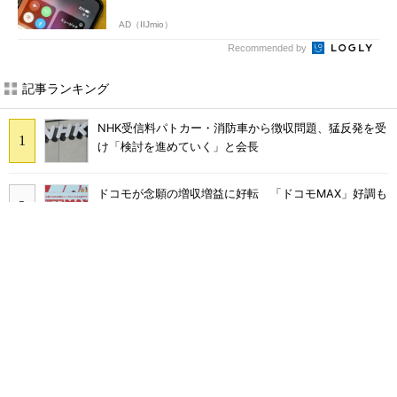
AD（IIJmio）
Recommended by
記事ランキング
NHK受信料パトカー・消防車から徴収問題、猛反発を受
け「検討を進めていく」と会長
ドコモが念願の増収増益に好転 「ドコモMAX」好調も
後押し、今後は“ロイヤルユーザー”を重視
まだ「つながりにくい」声ある“ドコモ通信品質問題”の
現在地 前田社長が明かす「道半ば」の詳細解説
なぜ？ カーナビが「NHK受信料」対象になるワケ 課
金されるケースと徴収を免れる方法
楽天モバイルのローミングは「予定通り9月末に終