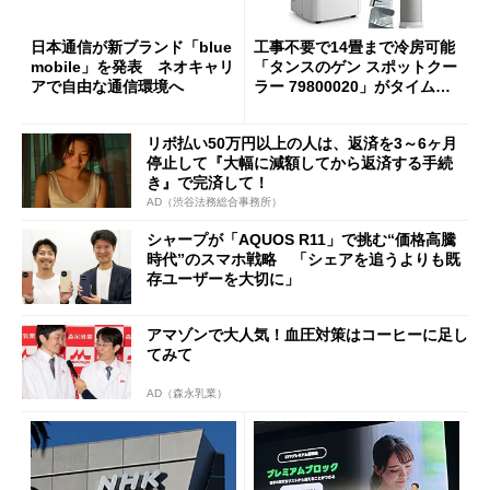
日本通信が新ブランド「blue
工事不要で14畳まで冷房可能
mobile」を発表 ネオキャリ
「タンスのゲン スポットクー
アで自由な通信環境へ
ラー 79800020」がタイムセ
ールで10％オフの5万3999円
に
リボ払い50万円以上の人は、返済を3～6ヶ月
停止して『大幅に減額してから返済する手続
き』で完済して！
AD（渋谷法務総合事務所）
シャープが「AQUOS R11」で挑む“価格高騰
時代”のスマホ戦略 「シェアを追うよりも既
存ユーザーを大切に」
アマゾンで大人気！血圧対策はコーヒーに足し
てみて
AD（森永乳業）