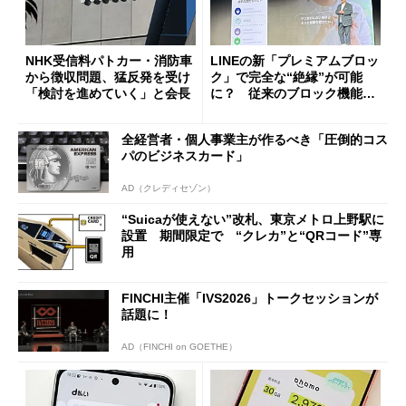
NHK受信料パトカー・消防車
LINEの新「プレミアムブロッ
から徴収問題、猛反発を受け
ク」で完全な“絶縁”が可能
「検討を進めていく」と会長
に？ 従来のブロック機能と
の決定的な違い
全経営者・個人事業主が作るべき「圧倒的コス
パのビジネスカード」
AD（クレディセゾン）
“Suicaが使えない”改札、東京メトロ上野駅に
設置 期間限定で “クレカ”と“QRコード”専
用
FINCHI主催「IVS2026」トークセッションが
話題に！
AD（FINCHI on GOETHE）