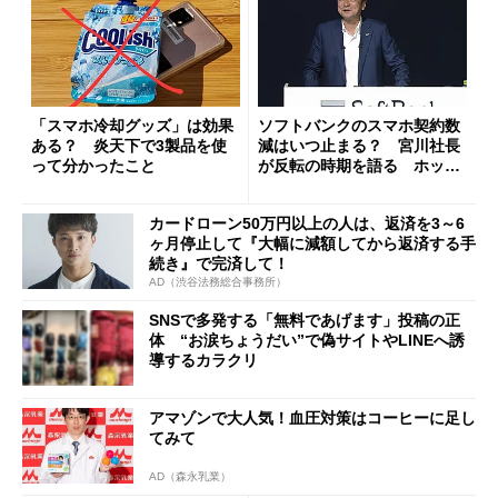
「スマホ冷却グッズ」は効果
ソフトバンクのスマホ契約数
ある？ 炎天下で3製品を使
減はいつ止まる？ 宮川社長
って分かったこと
が反転の時期を語る ホッピ
ング対策は「真剣にやりすぎ
た」
カードローン50万円以上の人は、返済を3～6
ヶ月停止して『大幅に減額してから返済する手
続き』で完済して！
AD（渋谷法務総合事務所）
SNSで多発する「無料であげます」投稿の正
体 “お涙ちょうだい”で偽サイトやLINEへ誘
導するカラクリ
アマゾンで大人気！血圧対策はコーヒーに足し
てみて
AD（森永乳業）