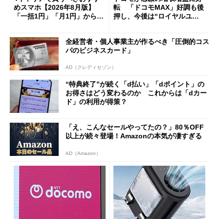
めスマホ【2026年8月版】
転 「ドコモMAX」好調も後
「一括1円」「月1円」からお
押し、今後は“ロイヤルユー
得なiPhone／Pixel／Galaxy
ザー”を重視
まで
全経営者・個人事業主が作るべき「圧倒的コス
パのビジネスカード」
AD（クレディセゾン）
“特典終了”が続く「d払い」「dポイント」の
お得さはどう変わるのか これからは「dカー
ド」の利用が得策？
「え、こんなセールやってたの？」80％OFF
以上が続々登場！Amazonの本気が凄すぎる
AD（Amazon）