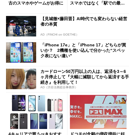
古のスマホやゲームがお得に
スマホではなく「駅での最短
1分購入」を実現？
【見城徹×藤田晋】AI時代でも変わらない経営
者の本質
AD（FINCHI on GOETHE）
「iPhone 17e」と「iPhone 17」どちらが買
いか？ 2機種を使い込んで分かった“スペッ
ク表にない違い”
カードローン50万円以上の人は、返済を3～6
ヶ月停止して『大幅に減額してから返済する手
続き』を利用して！
AD（渋谷法務総合事務所）
4キャリアで買うべきおすす
ドコモが念願の増収増益に好