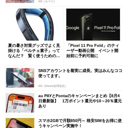
AD（ルーツ）
夏の暑さ対策グッズでよく見
「Pixel 11 Pro Fold」のティ
掛ける「ペルチェ素子」って
ーザー動画公開 イベント開
なんだ？ 賢く使うための注
始前に予約可能に
意点も
SNSアカウントを着実に成長。実はみんなココ
使ってます。
AD（Dreaw合同会社）
au PAYとPontaのキャンペーンまとめ【8月4
日最新版】 1万ポイント還元や10～20％還元
あり
スマホ2GBで月額850円～ 格安SIMをお得に使
うキャンペーン実施中！