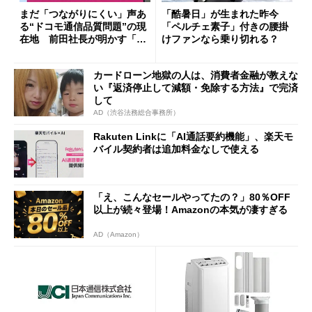
まだ「つながりにくい」声あ
「酷暑日」が生まれた昨今
る“ドコモ通信品質問題”の現
「ペルチェ素子」付きの腰掛
在地 前田社長が明かす「道
けファンなら乗り切れる？
半ば」の詳細解説
カードローン地獄の人は、消費者金融が教えな
い『返済停止して減額・免除する方法』で完済
して
AD（渋谷法務総合事務所）
Rakuten Linkに「AI通話要約機能」、楽天モ
バイル契約者は追加料金なしで使える
「え、こんなセールやってたの？」80％OFF
以上が続々登場！Amazonの本気が凄すぎる
AD（Amazon）