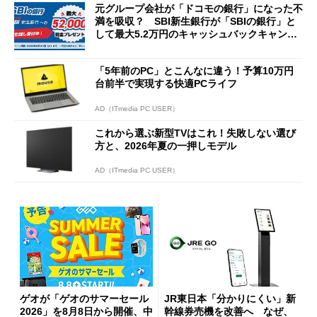
元グループ会社が「ドコモの銀行」になった不
満を吸収？ SBI新生銀行が「SBIの銀行」と
して最大5.2万円のキャッシュバックキャンペ
ーンを開催
「5年前のPC」とこんなに違う！予算10万円
台前半で実現する快適PCライフ
AD（ITmedia PC USER）
これから選ぶ新型TVはこれ！失敗しない選び
方と、2026年夏の一押しモデル
AD（ITmedia PC USER）
ゲオが「ゲオのサマーセール
JR東日本「分かりにくい」新
2026」を8月8日から開催、中
幹線券売機を改善へ なぜ、