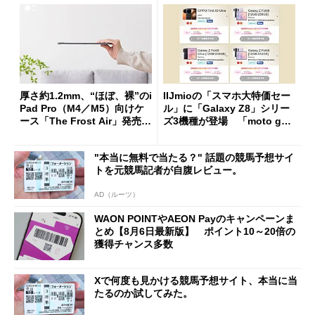
厚さ約1.2mm、“ほぼ、裸”のi
IIJmioの「スマホ大特価セー
Pad Pro（M4／M5）向けケ
ル」に「Galaxy Z8」シリー
ース「The Frost Air」発売
ズ3機種が登場 「moto g37
ケースフィニットから
j」や「OPPO Find X9 Ultr
a」も
"本当に無料で当たる？" 話題の競馬予想サイ
トを元競馬記者が自腹レビュー。
AD（ルーツ）
WAON POINTやAEON Payのキャンペーンま
とめ【8月6日最新版】 ポイント10～20倍の
獲得チャンス多数
Xで何度も見かける競馬予想サイト、本当に当
たるのか試してみた。