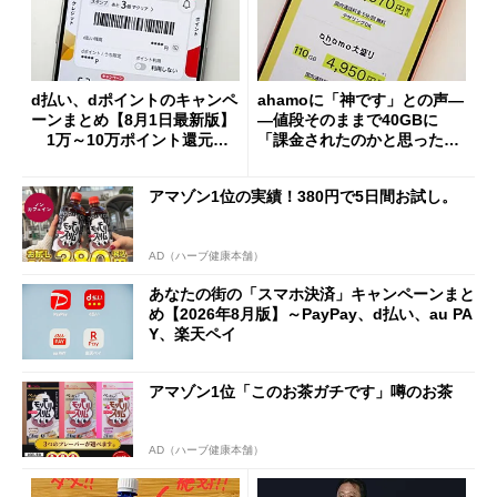
d払い、dポイントのキャンペ
ahamoに「神です」との声―
ーンまとめ【8月1日最新版】
―値段そのままで40GBに
1万～10万ポイント還元の
「課金されたのかと思った」
施策がめじろ押し
と戸惑いも
アマゾン1位の実績！380円で5日間お試し。
AD（ハーブ健康本舗）
あなたの街の「スマホ決済」キャンペーンまと
め【2026年8月版】～PayPay、d払い、au PA
Y、楽天ペイ
アマゾン1位「このお茶ガチです」噂のお茶
AD（ハーブ健康本舗）