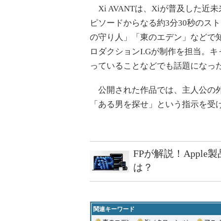
Xi AVANTは、Xiが普及した
ピソードからなる約3分30秒のスト
の守り人」「東のエデン」などで
ロダクションI.Gが制作を担当。
っていることなどでも話題になっ
公開された作品では、主人公の外
「ある男を探せ」という指示を受け
FPが解説！Appl
は？
関連キーワード