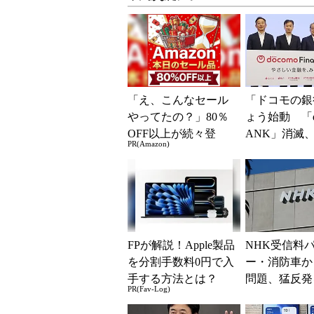
「え、こんなセール
「ドコモの銀
やってたの？」80％
ょう始動 「d
OFF以上が続々登
ANK」消滅、
PR(Amazon)
場！Amazonの本気が
5％還元 強
凄すぎる
解説
FPが解説！Apple製品
NHK受信料
を分割手数料0円で入
ー・消防車か
手する方法とは？
問題、猛反発
PR(Fav-Log)
「検討を進め
く」と会長