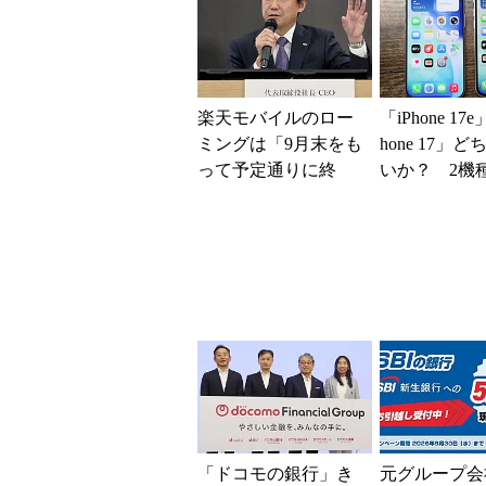
楽天モバイルのロー
「iPhone 17
ミングは「9月末をも
hone 17」
って予定通りに終
いか？ 2機
了」 狙いは「品質
込んで分かっ
改善」 ただし「ル
ッ...
ーラル限定...
「ドコモの銀行」き
元グループ会