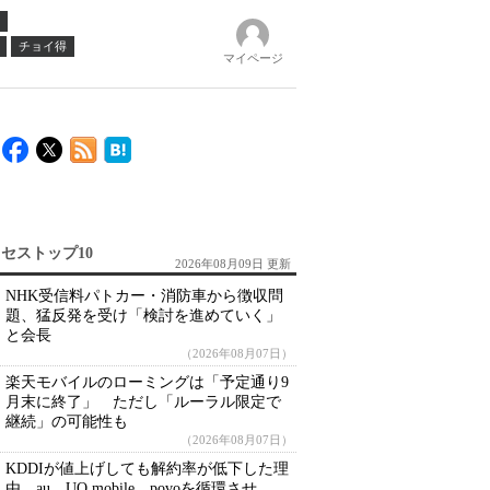
チョイ得
マイページ
セストップ10
2026年08月09日 更新
NHK受信料パトカー・消防車から徴収問
題、猛反発を受け「検討を進めていく」
と会長
（2026年08月07日）
楽天モバイルのローミングは「予定通り9
月末に終了」 ただし「ルーラル限定で
継続」の可能性も
（2026年08月07日）
KDDIが値上げしても解約率が低下した理
由 au、UQ mobile、povoを循環させ