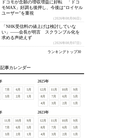
ドコモが念願の増収増益に好転 「ドコ
モMAX」好調も後押し、今後は“ロイヤル
ユーザー”を重視
（2026年08月06日）
「NHK受信料の値上げは検討していな
い」――会長が明言 スクランブル化を
求める声絶えず
（2026年08月07日）
ランキングトップ30
去記事カレンダー
年
2025年
7月
6月
5月
12月
11月
10月
9月
3月
2月
1月
8月
7月
6月
5月
4月
3月
2月
1月
年
2023年
11月
10月
9月
12月
11月
10月
9月
7月
6月
5月
8月
7月
6月
5月
3月
2月
1月
4月
3月
2月
1月