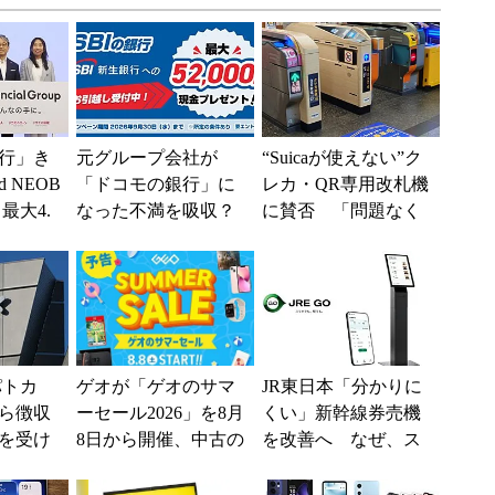
行」き
元グループ会社が
“Suicaが使えない”ク
 NEOB
「ドコモの銀行」に
レカ・QR専用改札機
最大4.
なった不満を吸収？
に賛否 「問題なく
みは何か
SBI新生銀行が「S
運用できる」「交通
BIの銀行」として最
系ICの方がスムー...
大5....
パトカ
ゲオが「ゲオのサマ
JR東日本「分かりに
ら徴収
ーセール2026」を8月
くい」新幹線券売機
を受け
8日から開催、中古の
を改善へ なぜ、ス
てい
スマホやゲームがお
マホではなく「駅で
得に
の最短1分購入」を実