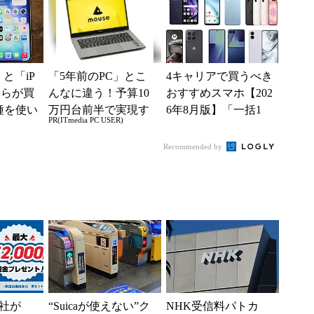
現？
e」と「iP
「5年前のPC」とこ
4キャリアで買うべき
どちらが買
んなに違う！予算10
おすすめスマホ【202
種を使い
万円台前半で実現す
6年8月版】「一括1
PR(ITmedia PC USER)
た“スペ
る快適PCライフ
円」「月1円」からお
得なiPhone／...
Recommended by
社が
“Suicaが使えない”ク
NHK受信料パトカ