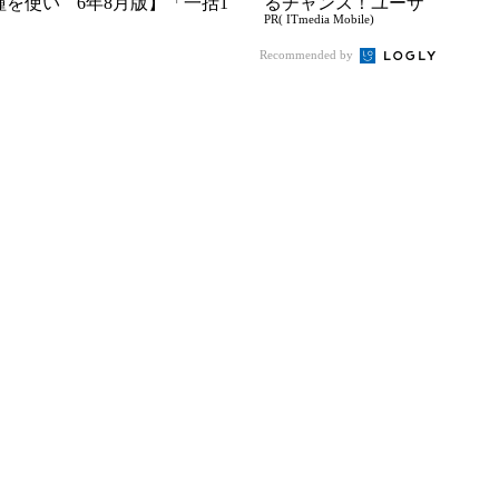
種を使い
6年8月版】「一括1
るチャンス！ユーザ
PR( ITmedia Mobile)
た“スペ
円」「月1円」からお
ー座談会開催
得なiPhone／...
Recommended by