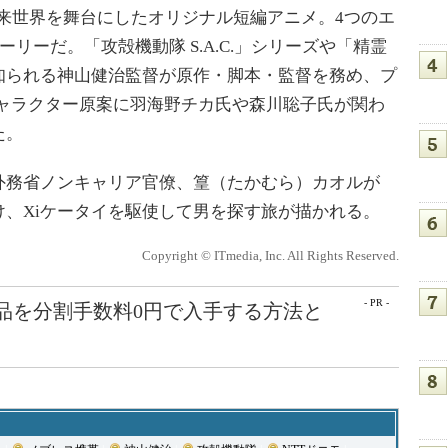
近未来世界を舞台にしたオリジナル短編アニメ。4つのエ
ーリーだ。「攻殻機動隊 S.A.C.」シリーズや「精霊
知られる神山健治監督が原作・脚本・監督を務め、プ
キャラクター原案に羽海野チカ氏や森川聡子氏が関わ
た。
務省ノンキャリア官僚、篁（たかむら）カオルが
、Xiケータイを駆使して男を探す旅が描かれる。
Copyright © ITmedia, Inc. All Rights Reserved.
- PR -
e製品を分割手数料0円で入手する方法と