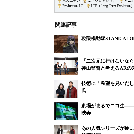
東のエデン
|
Xi（クロッシィ）
|
アニ
Production I.G
|
LTE（Long Term Evolution
関連記事
攻殻機動隊STAND AL
「二次元に行けないなら
神山監督と考えるARの
技術に「希望を見いだし
氏
劇場がまるでニコ生――
映会
あの人気シリーズが遂に完結