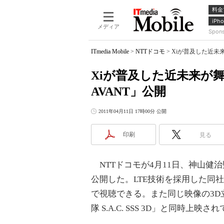
料金
iPho
メディア
Spon
ITmedia Mobile
>
NTTドコモ
>
Xiが普及した近未来
Xiが普及した近未来が
AVANT」公開
2011年04月11日 17時00分 公開
印刷
見る
NTTドコモが4月11日、神山健治
公開した。LTE技術を採用した同
で視聴できる。また同じ映像の3
隊 S.A.C. SSS 3D」と同時上映さ