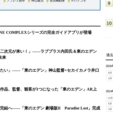
メ
|
ノブレス携帯
|
神山健治
|
攻殻機動隊
|
NTTドコモ
|
）
ONE COMPLEXシリーズの完全ガイドアプリが登場
二次元が来い！」――ラブプラス内田氏＆東のエデン
過
未来
2026
たい」――「東のエデン」神山監督×セカイカメラ井口
8月
4月
作品、監督、観客が1つになった「東のエデン」AR上
2024
12月
8月
へ――「東のエデン 劇場版II Paradise Lost」完成
4月