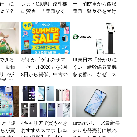
行」に
レカ・QR専用改札機
ー・消防車から徴収
吸収？
に賛否 「問題なく
問題、猛反発を受け
行が「S
運用できる」「交通
「検討を進めてい
として最
系ICの方がスムー...
く」と会長
できる
ゲオが「ゲオのサマ
JR東日本「分かりに
！ 動物
ーセール2026」を8月
くい」新幹線券売機
リフが
8日から開催、中古の
を改善へ なぜ、ス
gkum)
の「ア
スマホやゲームがお
マホではなく「駅で
ドいっ
得に
の最短1分購入」を実
現？
e」と「iP
4キャリアで買うべき
arrowsシリーズ最新モ
どちらが買
おすすめスマホ【202
デルを発売前に触れ