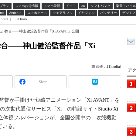
プラン
スマホお得情報
スマホ決済
ドコモ
ソフトバンク
楽天モバイル
au
スマホケース
ウェアラブル
イヤフォン
バッテリー
デジモノ
ne
Android
sored ｜
IIJmio
が舞台――神山健治監督作品「Xi AVANT」公開
舞台――神山健治監督作品「Xi
[園部修，
ITmedia
]
アク
Share
監督が手掛けた短編アニメーション「Xi AVANT」を
社の次世代通信サービス「Xi」の特設サイト
Studio Xi
D立体視フルバージョンが、全国公開中の「攻殻機動
れている。