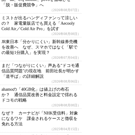
「脱・販促費競争」へ
（2026年08月07日）
ミストが出るハンディファンって涼しい
の？ 家電量販店でも買える「Aecooly
Cold Air／Cold Air Pro」を試す
（2026年08月08日）
JR東日本「分かりにくい」新幹線券売機
を改善へ なぜ、スマホではなく「駅で
の最短1分購入」を実現？
（2026年07月04日）
まだ「つながりにくい」声ある“ドコモ通
信品質問題”の現在地 前田社長が明かす
「道半ば」の詳細解説
（2026年08月06日）
ahamoの「40GB化」は値上げの布石
か？ 通信品質改善と料金設定で揺れる
ドコモの戦略
（2026年08月08日）
なぜ？ カーナビが「NHK受信料」対象
になるワケ 課金されるケースと徴収を
免れる方法
（2025年04月15日）