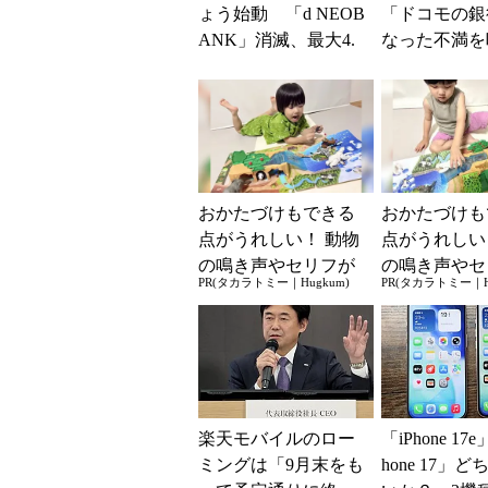
ょう始動 「d NEOB
「ドコモの銀
ANK」消滅、最大4.
なった不満を
5％還元 強みは何か
SBI新生銀
解説
BIの銀行」
大5....
おかたづけもできる
おかたづけも
点がうれしい！ 動物
点がうれしい
の鳴き声やセリフが
の鳴き声やセ
PR(タカラトミー｜Hugkum)
PR(タカラトミー｜Hu
盛りだくさんの「ア
盛りだくさん
ニア サウンドいっ
ニア サウン
ぱい！ ...
ぱい！ ...
楽天モバイルのロー
「iPhone 17
ミングは「9月末をも
hone 17」