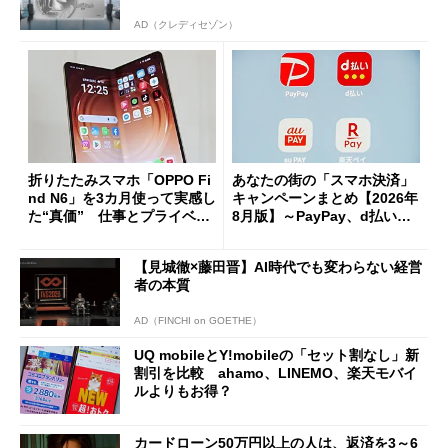
AD（クレディセゾン）
折りたたみスマホ「OPPO Fi
あなたの街の「スマホ決済」
nd N6」を3カ月使って実感し
キャンペーンまとめ【2026年
た“真価” 仕事とプライベー
8月版】～PayPay、d払い、a
トで大活躍
u PAY、楽天ペイ
【見城徹×藤田晋】AI時代でも変わらない経営
者の本質
AD（FINCHI on GOETHE）
UQ mobileとY!mobileの「セット割なし」新
割引を比較 ahamo、LINEMO、楽天モバイ
ルよりもお得？
カードローン50万円以上の人は、返済を3～6