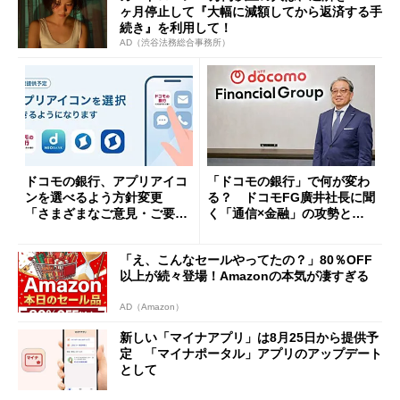
ヶ月停止して『大幅に減額してから返済する手
続き』を利用して！
AD（渋谷法務総合事務所）
ドコモの銀行、アプリアイコ
「ドコモの銀行」で何が変わ
ンを選べるよう方針変更
る？ ドコモFG廣井社長に聞
「さまざまなご意見・ご要望
く「通信×金融」の攻勢とグ
を踏まえ」
ループ戦略
「え、こんなセールやってたの？」80％OFF
以上が続々登場！Amazonの本気が凄すぎる
AD（Amazon）
新しい「マイナアプリ」は8月25日から提供予
定 「マイナポータル」アプリのアップデート
として