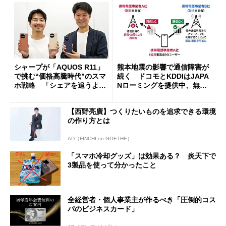
シャープが「AQUOS R11」
熊本地震の影響で通信障害が
で挑む“価格高騰時代”のスマ
続く ドコモとKDDIはJAPA
ホ戦略 「シェアを追うより
Nローミングを提供中、無料
も既存ユーザーを大切に」
Wi-Fi「00000JAPAN」も開
放
【西野亮廣】つくりたいものを追求できる環境
の作り方とは
AD（FINCHI on GOETHE）
「スマホ冷却グッズ」は効果ある？ 炎天下で
3製品を使って分かったこと
全経営者・個人事業主が作るべき「圧倒的コス
パのビジネスカード」