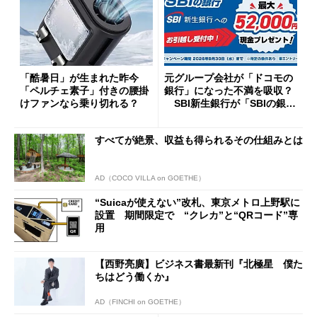
「酷暑日」が生まれた昨今
元グループ会社が「ドコモの
「ペルチェ素子」付きの腰掛
銀行」になった不満を吸収？
けファンなら乗り切れる？
SBI新生銀行が「SBIの銀
行」として最大5.2万円のキャ
ッシュバックキャンペーンを
すべてが絶景、収益も得られるその仕組みとは
開催
AD（COCO VILLA on GOETHE）
“Suicaが使えない”改札、東京メトロ上野駅に
設置 期間限定で “クレカ”と“QRコード”専
用
【西野亮廣】ビジネス書最新刊『北極星 僕た
ちはどう働くか』
AD（FINCHI on GOETHE）