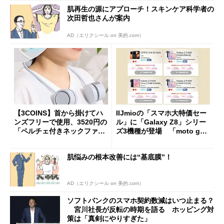
肌再生の源にアプローチ！スキンケア科学者の
次田哲也さんが案内
AD（エリクシール on 美的.com）
【3COINS】首から掛けてハ
IIJmioの「スマホ大特価セー
ンズフリーで使用、3520円の
ル」に「Galaxy Z8」シリー
「ペルチェ付きネックファ
ズ3機種が登場 「moto g37
ン」
j」や「OPPO Find X9 Ultr
a」も
肌悩みの根本改善には“基底膜”！
AD（エリクシール on 美的.com）
ソフトバンクのスマホ契約数減はいつ止まる？
宮川社長が反転の時期を語る ホッピング対
策は「真剣にやりすぎた」