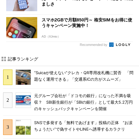
ましさ
スマホ2GBで月額850円～ 格安SIMをお得に使
うキャンペーン実施中！
AD（IIJmio）
Recommended by
記事ランキング
“Suicaが使えない”クレカ・QR専用改札機に賛否 「問
題なく運用できる」「交通系ICの方がスムーズ」
元グループ会社が「ドコモの銀行」になった不満を吸
収？ SBI新生銀行が「SBIの銀行」として最大5.2万円
のキャッシュバックキャンペーンを開催
SNSで多発する「無料であげます」投稿の正体 “お涙
ちょうだい”で偽サイトやLINEへ誘導するカラクリ