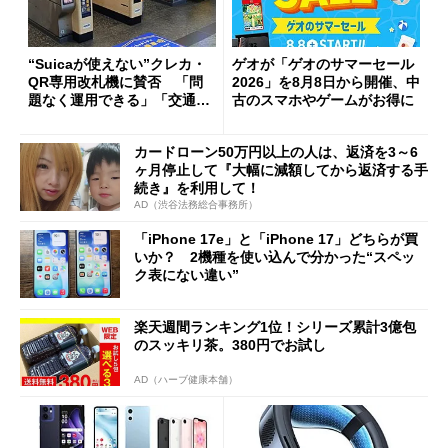
“Suicaが使えない”クレカ・
ゲオが「ゲオのサマーセール
QR専用改札機に賛否 「問
2026」を8月8日から開催、中
題なく運用できる」「交通系I
古のスマホやゲームがお得に
Cの方がスムーズ」
カードローン50万円以上の人は、返済を3～6
ヶ月停止して『大幅に減額してから返済する手
続き』を利用して！
AD（渋谷法務総合事務所）
「iPhone 17e」と「iPhone 17」どちらが買
いか？ 2機種を使い込んで分かった“スペッ
ク表にない違い”
楽天週間ランキング1位！シリーズ累計3億包
のスッキリ茶。380円でお試し
AD（ハーブ健康本舗）