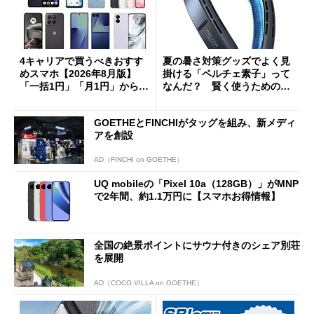
4キャリアで買うべきおすす
夏の暑さ対策グッズでよく見
めスマホ【2026年8月版】
掛ける「ペルチェ素子」って
「一括1円」「月1円」からお
なんだ？ 賢く使うための注
得なiPhone／Pixel／Galaxy
意点も
まで
GOETHEとFINCHIがタッグを組み、新メディ
アを創設
AD（FINCHI on GOETHE）
UQ mobileの「Pixel 10a（128GB）」がMNP
で2年間、約1.1万円に【スマホお得情報】
全国の絶景ポイントにサウナ付きのシェア別荘
を展開
AD（COCO VILLA on GOETHE）