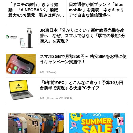
「ドコモの銀行」きょう始
日本通信が新ブランド「blue
動 「d NEOBANK」消滅、
mobile」を発表 ネオキャリ
最大4.5％還元 強みは何か解
アで自由な通信環境へ
説
JR東日本「分かりにくい」新幹線券売機を改
善へ なぜ、スマホではなく「駅での最短1分
購入」を実現？
スマホ2GBで月額850円～ 格安SIMをお得に使
うキャンペーン実施中！
AD（IIJmio）
「5年前のPC」とこんなに違う！予算10万円
台前半で実現する快適PCライフ
AD（ITmedia PC USER）