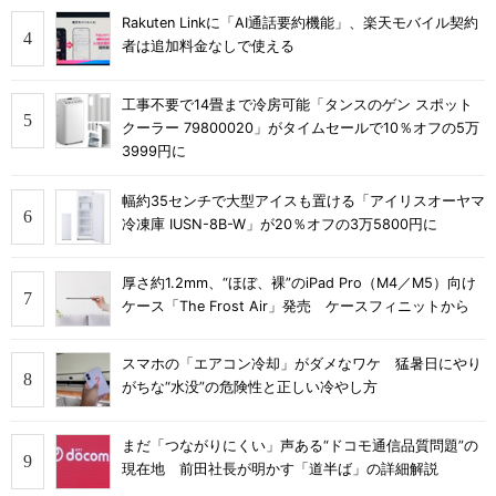
Rakuten Linkに「AI通話要約機能」、楽天モバイル契約
者は追加料金なしで使える
工事不要で14畳まで冷房可能「タンスのゲン スポット
クーラー 79800020」がタイムセールで10％オフの5万
3999円に
幅約35センチで大型アイスも置ける「アイリスオーヤマ
冷凍庫 IUSN-8B-W」が20％オフの3万5800円に
厚さ約1.2mm、“ほぼ、裸”のiPad Pro（M4／M5）向け
ケース「The Frost Air」発売 ケースフィニットから
スマホの「エアコン冷却」がダメなワケ 猛暑日にやり
がちな“水没”の危険性と正しい冷やし方
まだ「つながりにくい」声ある“ドコモ通信品質問題”の
現在地 前田社長が明かす「道半ば」の詳細解説