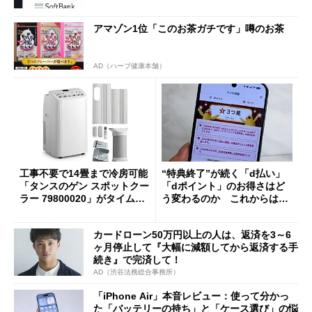
アマゾン1位「このお茶ガチです」噂のお茶
AD（ハーブ健康本舗）
工事不要で14畳まで冷房可能
“特典終了”が続く「d払い」
「タンスのゲン スポットクー
「dポイント」のお得さはど
ラー 79800020」がタイムセ
う変わるのか これからは
ールで10％オフの5万3999円
「dカード」の利用が得策？
に
カードローン50万円以上の人は、返済を3～6
ヶ月停止して『大幅に減額してから返済する手
続き』で完済して！
AD（渋谷法務総合事務所）
「iPhone Air」本音レビュー：使って分かっ
た「バッテリーの持ち」と「ケース選び」の悩