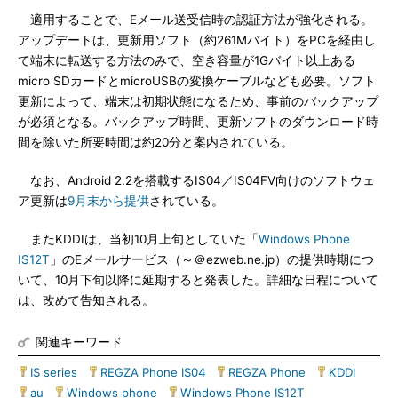
適用することで、Eメール送受信時の認証方法が強化される。
アップデートは、更新用ソフト（約261Mバイト）をPCを経由し
て端末に転送する方法のみで、空き容量が1Gバイト以上ある
micro SDカードとmicroUSBの変換ケーブルなども必要。ソフト
更新によって、端末は初期状態になるため、事前のバックアップ
が必須となる。バックアップ時間、更新ソフトのダウンロード時
間を除いた所要時間は約20分と案内されている。
なお、Android 2.2を搭載するIS04／IS04FV向けのソフトウェ
ア更新は
9月末から提供
されている。
またKDDIは、当初10月上旬としていた「
Windows Phone
IS12T
」のEメールサービス（～＠ezweb.ne.jp）の提供時期につ
いて、10月下旬以降に延期すると発表した。詳細な日程について
は、改めて告知される。
関連キーワード
IS series
|
REGZA Phone IS04
|
REGZA Phone
|
KDDI
|
au
|
Windows phone
|
Windows Phone IS12T
|