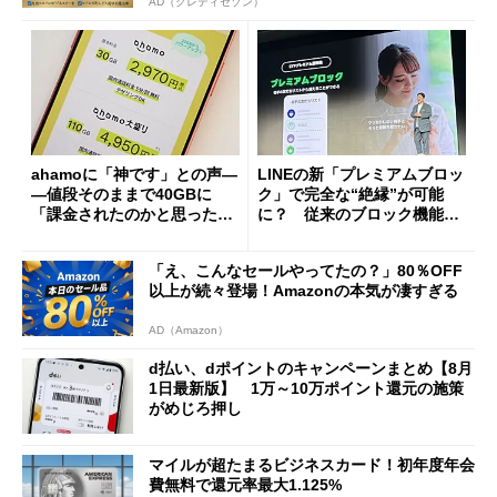
AD（クレディセゾン）
ahamoに「神です」との声―
LINEの新「プレミアムブロッ
―値段そのままで40GBに
ク」で完全な“絶縁”が可能
「課金されたのかと思った」
に？ 従来のブロック機能と
と戸惑いも
の決定的な違い
「え、こんなセールやってたの？」80％OFF
以上が続々登場！Amazonの本気が凄すぎる
AD（Amazon）
d払い、dポイントのキャンペーンまとめ【8月
1日最新版】 1万～10万ポイント還元の施策
がめじろ押し
マイルが超たまるビジネスカード！初年度年会
費無料で還元率最大1.125%