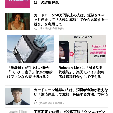
ば」の詳細解説
カードローン50万円以上の人は、返済を3～6
ヶ月停止して『大幅に減額してから返済する手
続き』を利用して！
AD（渋谷法務総合事務所）
「酷暑日」が生まれた昨今
Rakuten Linkに「AI通話要
「ペルチェ素子」付きの腰掛
約機能」、楽天モバイル契約
けファンなら乗り切れる？
者は追加料金なしで使える
カードローン地獄の人は、消費者金融が教えな
い『返済停止して減額・免除する方法』で完済
して
AD（渋谷法務総合事務所）
工事不要で14畳まで冷房可能「タンスのゲン