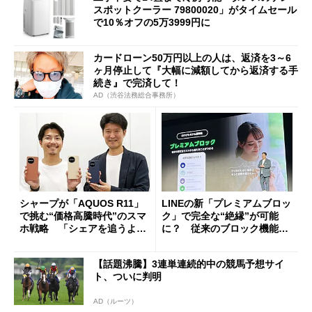
スポットクーラー 79800020」がタイムセール
で10％オフの5万3999円に
カードローン50万円以上の人は、返済を3～6
ヶ月停止して『大幅に減額してから返済する手
続き』で完済して！
AD（渋谷法務総合事務所）
シャープが「AQUOS R11」
LINEの新「プレミアムブロッ
で挑む“価格高騰時代”のスマ
ク」で完全な“絶縁”が可能
ホ戦略 「シェアを追うより
に？ 従来のブロック機能と
も既存ユーザーを大切に」
の決定的な違い
【話題沸騰】3連単連続的中の競馬予想サイ
ト、ついに判明
AD（ルーツ）