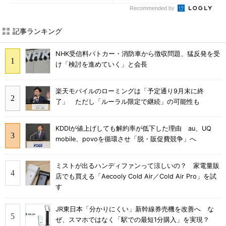
a」も
Recommended by
記事ランキング
NHK受信料パトカー・消防車から徴収問題、猛反発を受
け「検討を進めていく」と会長
楽天モバイルのローミングは「予定通り9月末に終
了」 ただし「ルーラル限定で継続」の可能性も
KDDIが値上げしても解約率が低下した理由 au、UQ
mobile、povoを循環させ「脱・販促費競争」へ
ミストが出るハンディファンって涼しいの？ 家電量販
店でも買える「Aecooly Cold Air／Cold Air Pro」を試
す
JR東日本「分かりにくい」新幹線券売機を改善へ な
ぜ、スマホではなく「駅での最短1分購入」を実現？