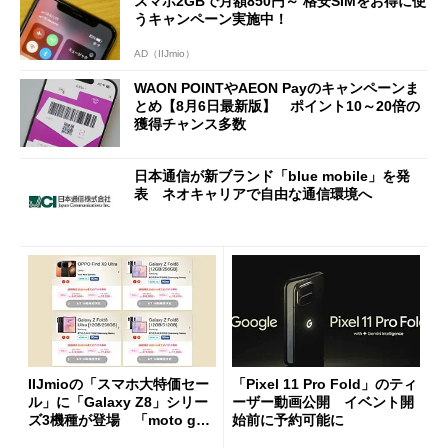
スマホ2GBで月額850円～ 格安SIMをお得に使
うキャンペーン実施中！
AD（IIJmio）
WAON POINTやAEON Payのキャンペーンま
とめ【8月6日最新版】 ポイント10～20倍の
獲得チャンス多数
日本通信が新ブランド「blue mobile」を発
表 ネオキャリアで自由な通信環境へ
IIJmioの「スマホ大特価セー
「Pixel 11 Pro Fold」のティ
ル」に「Galaxy Z8」シリー
ーザー動画公開 イベント開
ズ3機種が登場 「moto g37
始前に予約可能に
j」や「OPPO Find X9 Ultr