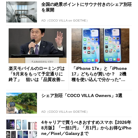
全国の絶景ポイントにサウナ付きのシェア別荘
を展開
AD（COCO VILLA on GOETHE）
楽天モバイルのローミングは
「iPhone 17e」と「iPhone
「9月末をもって予定通りに
17」どちらが買いか？ 2機
終了」 狙いは「品質改善」
種を使い込んで分かった“ス
ただし「ルーラル限定で期
ペック表にない違い”
限を切った新契約」の可能性
シェア別荘「COCO VILLA Owners」3選
も
AD（COCO VILLA on GOETHE）
4キャリアで買うべきおすすめスマホ【2026年
8月版】「一括1円」「月1円」からお得なiPho
ne／Pixel／Galaxyまで