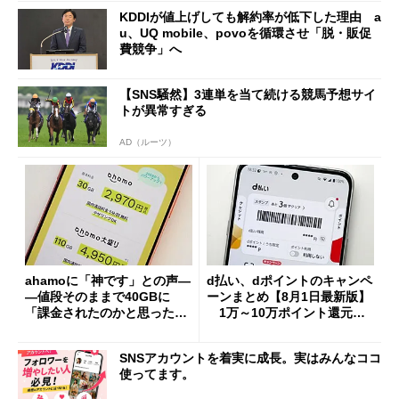
KDDIが値上げしても解約率が低下した理由 a
u、UQ mobile、povoを循環させ「脱・販促
費競争」へ
【SNS騒然】3連単を当て続ける競馬予想サイ
トが異常すぎる
AD（ルーツ）
ahamoに「神です」との声―
d払い、dポイントのキャンペ
―値段そのままで40GBに
ーンまとめ【8月1日最新版】
「課金されたのかと思った」
1万～10万ポイント還元の
と戸惑いも
施策がめじろ押し
SNSアカウントを着実に成長。実はみんなココ
使ってます。