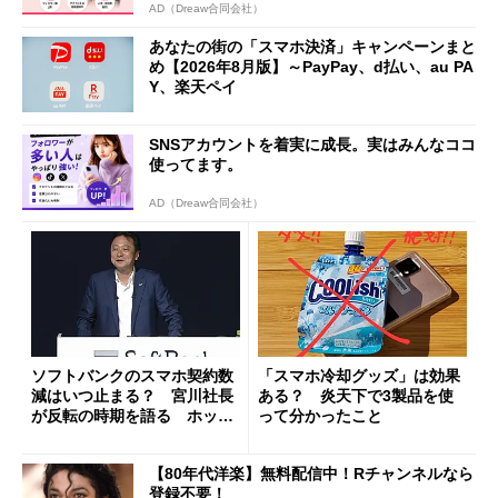
AD（Dreaw合同会社）
あなたの街の「スマホ決済」キャンペーンまと
め【2026年8月版】～PayPay、d払い、au PA
Y、楽天ペイ
SNSアカウントを着実に成長。実はみんなココ
使ってます。
AD（Dreaw合同会社）
ソフトバンクのスマホ契約数
「スマホ冷却グッズ」は効果
減はいつ止まる？ 宮川社長
ある？ 炎天下で3製品を使
が反転の時期を語る ホッピ
って分かったこと
ング対策は「真剣にやりすぎ
た」
【80年代洋楽】無料配信中！Rチャンネルなら
登録不要！