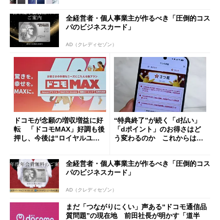
全経営者・個人事業主が作るべき「圧倒的コス
パのビジネスカード」
AD（クレディセゾン）
ドコモが念願の増収増益に好
“特典終了”が続く「d払い」
転 「ドコモMAX」好調も後
「dポイント」のお得さはど
押し、今後は“ロイヤルユー
う変わるのか これからは
ザー”を重視
「dカード」の利用が得策？
全経営者・個人事業主が作るべき「圧倒的コス
パのビジネスカード」
AD（クレディセゾン）
まだ「つながりにくい」声ある“ドコモ通信品
質問題”の現在地 前田社長が明かす「道半