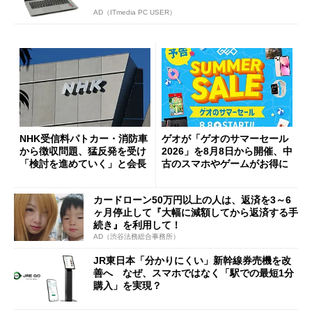
AD（ITmedia PC USER）
NHK受信料パトカー・消防車
ゲオが「ゲオのサマーセール
から徴収問題、猛反発を受け
2026」を8月8日から開催、中
「検討を進めていく」と会長
古のスマホやゲームがお得に
カードローン50万円以上の人は、返済を3～6
ヶ月停止して『大幅に減額してから返済する手
続き』を利用して！
AD（渋谷法務総合事務所）
JR東日本「分かりにくい」新幹線券売機を改
善へ なぜ、スマホではなく「駅での最短1分
購入」を実現？