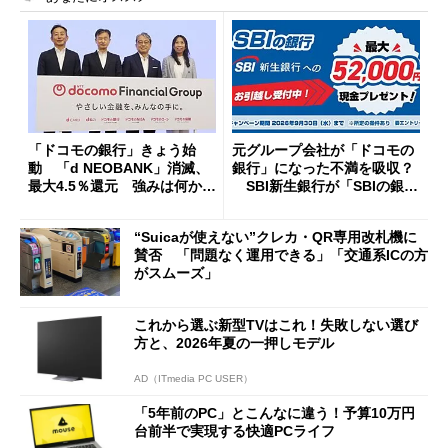
「ドコモの銀行」きょう始
元グループ会社が「ドコモの
動 「d NEOBANK」消滅、
銀行」になった不満を吸収？
最大4.5％還元 強みは何か解
SBI新生銀行が「SBIの銀
説
行」として最大5.2万円のキャ
ッシュバックキャンペーンを
“Suicaが使えない”クレカ・QR専用改札機に
開催
賛否 「問題なく運用できる」「交通系ICの方
がスムーズ」
これから選ぶ新型TVはこれ！失敗しない選び
方と、2026年夏の一押しモデル
AD（ITmedia PC USER）
「5年前のPC」とこんなに違う！予算10万円
台前半で実現する快適PCライフ