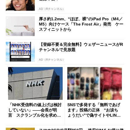
AD（Rチャンネル）
厚さ約1.2mm、“ほぼ、裸”のiPad Pro（M4／
M5）向けケース「The Frost Air」発売 ケー
スフィニットから
【登録不要＆完全無料】ウェザーニュースがR
チャンネルで見放題
AD（Rチャンネル）
「NHK受信料の値上げは検討
SNSで多発する「無料であげ
していない」――会長が明
ます」投稿の正体 “お涙ち
言 スクランブル化を求める
ょうだい”で偽サイトやLINE
声絶えず
へ誘導するカラクリ