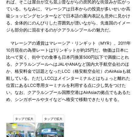
れば、そこは屋台が立ち並ぶ昔ながらの庶民的な街並みが広がっ
ている。ちなみに、マレーシアは日本からの投資が多いせいか高
級ショッピングセンターなどで日本語の案内表記も意外に見かけ
る。全体的にのんびりした雰囲気が漂いながら、先進国のイメー
ジも部分的に混在するのがクアラルンプールの魅力だ。
マレーシアの通貨はマレーシア・リンギット（MYR）。2011年
10月現在の為替レートは1リンギットが約25円だ。物価は日本に
比べて安く、街中での食事も日本円換算500円以下で満腹にとれ
る。クアラルンプールへはJALやANAなど国内大手航空会社のほ
か、格安料金で話題となったLCC（格安航空会社）のAirAsiaも就
航している。ただしLCCはメインターミナルとはちょっと離れた
位置にあるLCC専用ターミナルを利用する点に少し気をつけた
い。なお、クアラルンプール国際空港はAirAsiaの拠点でもあるた
め、シンガポールやタイなどへ格安で移動できたりもする。