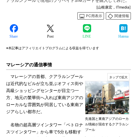
アラルンプールで現地のプリペイドSIMカードを購入してみた。
[山根康宏，ITmedia]
PC用表示
関連情報
Share
Post
LINE
Hatena
※本記事はアフィリエイトプログラムによる収益を得ています
マレーシアの通信事情
マレーシアの首都、クアラルンプール
は近代的なビルが立ち並ぶオフィス街や
高級ショッピングセンターが目立つ一
方、地元の繁華街へ入れば東南アジアの
ローカルな雰囲気が同居している東南ア
ジアらしい都市だ。
先進国と東南アジアのローカ
ル情緒が混在するクアラルン
名物の超高層ツインタワー「ペトロナ
プール
スツインタワー」から車で5分も移動す