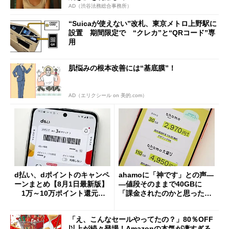
AD（渋谷法務総合事務所）
“Suicaが使えない”改札、東京メトロ上野駅に
設置 期間限定で “クレカ”と“QRコード”専
用
肌悩みの根本改善には“基底膜”！
AD（エリクシール on 美的.com）
d払い、dポイントのキャンペ
ahamoに「神です」との声―
ーンまとめ【8月1日最新版】
―値段そのままで40GBに
1万～10万ポイント還元の
「課金されたのかと思った」
施策がめじろ押し
と戸惑いも
「え、こんなセールやってたの？」80％OFF
以上が続々登場！Amazonの本気が凄すぎる