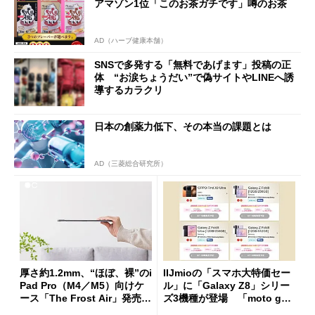
アマゾン1位「このお茶ガチです」噂のお茶
AD（ハーブ健康本舗）
SNSで多発する「無料であげます」投稿の正
体 “お涙ちょうだい”で偽サイトやLINEへ誘
導するカラクリ
日本の創薬力低下、その本当の課題とは
AD（三菱総合研究所）
厚さ約1.2mm、“ほぼ、裸”のi
IIJmioの「スマホ大特価セー
Pad Pro（M4／M5）向けケ
ル」に「Galaxy Z8」シリー
ース「The Frost Air」発売
ズ3機種が登場 「moto g37
ケースフィニットから
j」や「OPPO Find X9 Ultr