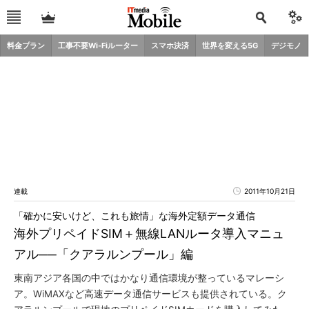
料金プラン
工事不要Wi-Fiルーター
スマホ決済
世界を変える5G
デジモノ
連載
2011年10月21日
「確かに安いけど、これも旅情」な海外定額データ通信
海外プリペイドSIM＋無線LANルータ導入マニュ
アル──「クアラルンプール」編
東南アジア各国の中ではかなり通信環境が整っているマレーシ
ア。WiMAXなど高速データ通信サービスも提供されている。ク