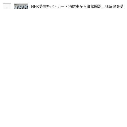
NHK受信料パトカー・消防車から徴収問題、猛反発を受
け「検討を進めていく」と会長
まだ「つながりにくい」声ある“ドコモ通信品質問題”の
現在地 前田社長が明かす「道半ば」の詳細解説
なぜ？ カーナビが「NHK受信料」対象になるワケ 課
金されるケースと徴収を免れる方法
「NHK受信料の値上げは検討していない」――会長が明
言 スクランブル化を求める声絶えず
元グループ会社が「ドコモの銀行」になった不満を吸
収？ SBI新生銀行が「SBIの銀行」として最大5.2万円
のキャッシュバックキャンペーンを開催
東海道・山陽・九州新幹線の「EXサービス」に複数のサ
ービス改訂 「ご利用票」のスマホ表示などを9月から
順次開始