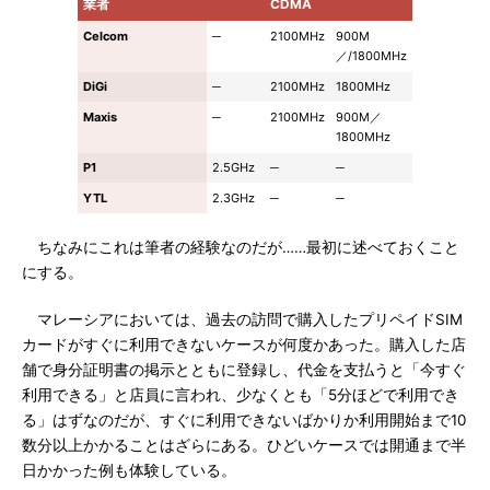
業者
CDMA
Celcom
─
2100MHz
900M
／/1800MHz
DiGi
─
2100MHz
1800MHz
Maxis
─
2100MHz
900M／
1800MHz
P1
2.5GHz
─
─
YTL
2.3GHz
─
─
ちなみにこれは筆者の経験なのだが……最初に述べておくこと
にする。
マレーシアにおいては、過去の訪問で購入したプリペイドSIM
カードがすぐに利用できないケースが何度かあった。購入した店
舗で身分証明書の掲示とともに登録し、代金を支払うと「今すぐ
利用できる」と店員に言われ、少なくとも「5分ほどで利用でき
る」はずなのだが、すぐに利用できないばかりか利用開始まで10
数分以上かかることはざらにある。ひどいケースでは開通まで半
日かかった例も体験している。