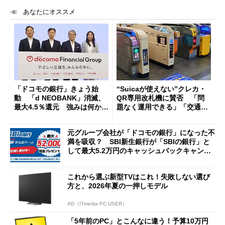
あなたにオススメ
「ドコモの銀行」きょう始
“Suicaが使えない”クレカ・
動 「d NEOBANK」消滅、
QR専用改札機に賛否 「問
最大4.5％還元 強みは何か解
題なく運用できる」「交通系I
説
Cの方がスムーズ」
元グループ会社が「ドコモの銀行」になった不
満を吸収？ SBI新生銀行が「SBIの銀行」と
して最大5.2万円のキャッシュバックキャンペ
ーンを開催
これから選ぶ新型TVはこれ！失敗しない選び
方と、2026年夏の一押しモデル
AD（ITmedia PC USER）
「5年前のPC」とこんなに違う！予算10万円