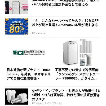
バイル契約者は追加料金なしで使える
「え、こんなセールやってたの？」80％OFF
以上が続々登場！Amazonの本気が凄すぎる
AD（Amazon）
日本通信が新ブランド「blue
工事不要で14畳まで冷房可能
mobile」を発表 ネオキャリ
「タンスのゲン スポットクー
アで自由な通信環境へ
ラー 79800020」がタイムセ
ールで10％オフの5万3999円
に
なぜ今「インプラント」を選ぶ人が急増中？6
5歳以上の方は要確認。抜けた歯の放置は驚き
のリスク
AD（あんしんインプラント）