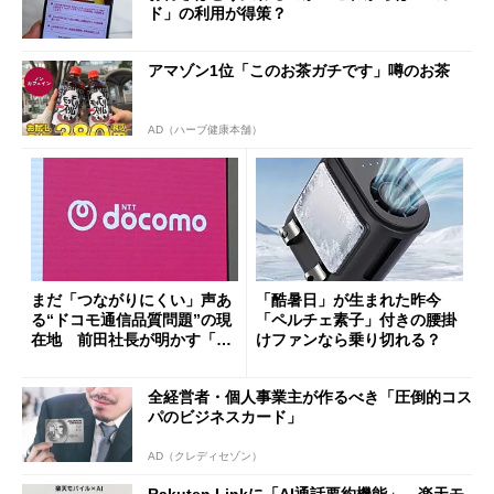
ド」の利用が得策？
アマゾン1位「このお茶ガチです」噂のお茶
AD（ハーブ健康本舗）
まだ「つながりにくい」声あ
「酷暑日」が生まれた昨今
る“ドコモ通信品質問題”の現
「ペルチェ素子」付きの腰掛
在地 前田社長が明かす「道
けファンなら乗り切れる？
半ば」の詳細解説
全経営者・個人事業主が作るべき「圧倒的コス
パのビジネスカード」
AD（クレディセゾン）
Rakuten Linkに「AI通話要約機能」、楽天モ