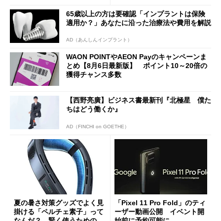
a」も
65歳以上の方は要確認「インプラントは保険
適用か？」あなたに沿った治療法や費用を解説
AD（あんしんインプラント）
WAON POINTやAEON Payのキャンペーンま
とめ【8月6日最新版】 ポイント10～20倍の
獲得チャンス多数
【西野亮廣】ビジネス書最新刊『北極星 僕た
ちはどう働くか』
AD（FINCHI on GOETHE）
夏の暑さ対策グッズでよく見
「Pixel 11 Pro Fold」のティ
掛ける「ペルチェ素子」って
ーザー動画公開 イベント開
なんだ？ 賢く使うための注
始前に予約可能に