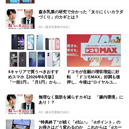
森永乳業の研究で分かった「太りにくいカラダ
づくり」のカギとは？
AD（森永乳業株式会社）
4キャリアで買うべきおすす
ドコモが念願の増収増益に好
めスマホ【2026年8月版】
転 「ドコモMAX」好調も後
「一括1円」「月1円」からお
押し、今後は“ロイヤルユー
得なiPhone／Pixel／Galaxy
ザー”を重視
まで
無理なく脂肪を減らすカギは 「腸内環境」に
あり！？
AD（森永乳業株式会社）
“特典終了”が続く「d払い」「dポイント」の
お得さはどう変わるのか これからは「dカー