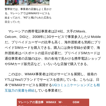
繁華街では、事業者の店舗もよく見かけ
る。マレーシアではWiMAXサービスも
始まっており、“4G”と掲げられた広告も
目立っていた
マレーシアの携帯電話事業者は計4社。大手のMaxis、
Celcom、DiGiと、2008年に3Gサービスで事業参入したU Mobile
だ。プリペイドユーザーの比率も高く、海外渡航者も気軽にプリ
ペイドSIMカードを購入できる。購入には身分登録が必要で、海
外渡航者はパスポートの提示が必要だ。プリペイドSIMカードは
通信事業者の店舗のほか、街の各地で見かける携帯電話ショップ
やSIMカード販売店など、いろいろな店舗で購入できる。
このほか、WiMAX事業者は2社がサービスを展開し、後発の
YTLはYesのブランドでサービスを提供している。こちらは、日
本でWiMAXサービスを展開する
UQコミュニケーションズとも相
互協力の覚書を締結
している事業者だ。
マレーシアの通信事
WiMAX
W-
GSM