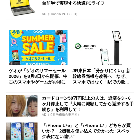
台前半で実現する快適PCライフ
AD（ITmedia PC USER）
ゲオが「ゲオのサマーセール
JR東日本「分かりにくい」新
2026」を8月8日から開催、中
幹線券売機を改善へ なぜ、
古のスマホやゲームがお得に
スマホではなく「駅での最短
1分購入」を実現？
カードローン50万円以上の人は、返済を3～6
ヶ月停止して『大幅に減額してから返済する手
続き』を利用して！
AD（渋谷法務総合事務所）
「iPhone 17e」と「iPhone 17」どちらが買
いか？ 2機種を使い込んで分かった“スペッ
ク表にない違い”