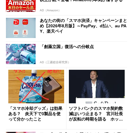
AD（Amazon）
あなたの街の「スマホ決済」キャンペーンまと
め【2026年8月版】～PayPay、d払い、au PA
Y、楽天ペイ
「創薬立国」復活への分岐点
AD（三菱総合研究所）
「スマホ冷却グッズ」は効果
ソフトバンクのスマホ契約数
ある？ 炎天下で3製品を使
減はいつ止まる？ 宮川社長
って分かったこと
が反転の時期を語る ホッピ
ング対策は「真剣にやりすぎ
た」