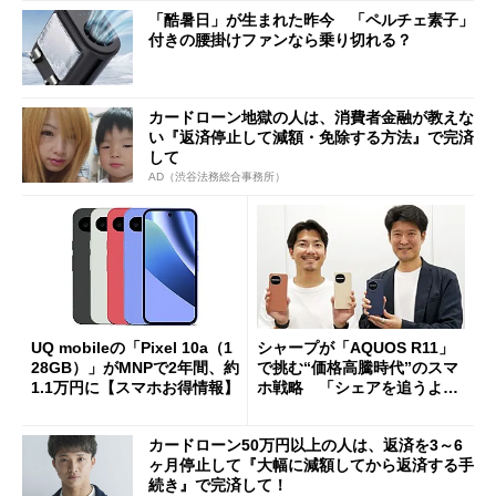
「酷暑日」が生まれた昨今 「ペルチェ素子」
付きの腰掛けファンなら乗り切れる？
カードローン地獄の人は、消費者金融が教えな
い『返済停止して減額・免除する方法』で完済
して
AD（渋谷法務総合事務所）
UQ mobileの「Pixel 10a（1
シャープが「AQUOS R11」
28GB）」がMNPで2年間、約
で挑む“価格高騰時代”のスマ
1.1万円に【スマホお得情報】
ホ戦略 「シェアを追うより
も既存ユーザーを大切に」
カードローン50万円以上の人は、返済を3～6
ヶ月停止して『大幅に減額してから返済する手
続き』で完済して！