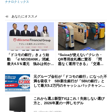
ナナロクミックス
あなたにオススメ
「ドコモの銀行」きょう始
“Suicaが使えない”クレカ・
動 「d NEOBANK」消滅、
QR専用改札機に賛否 「問
最大4.5％還元 強みは何か解
題なく運用できる」「交通系I
説
Cの方がスムーズ」
元グループ会社が「ドコモの銀行」になった不
満を吸収？ SBI新生銀行が「SBIの銀行」と
して最大5.2万円のキャッシュバックキャンペ
ーンを開催
これから選ぶ新型TVはこれ！失敗しない選び
方と、2026年夏の一押しモデル
AD（ITmedia PC USER）