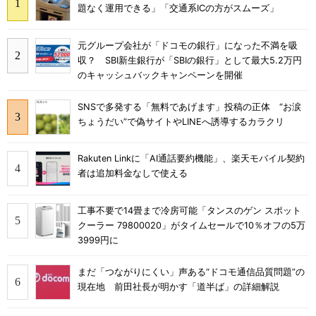
題なく運用できる」「交通系ICの方がスムーズ」
元グループ会社が「ドコモの銀行」になった不満を吸
収？ SBI新生銀行が「SBIの銀行」として最大5.2万円
のキャッシュバックキャンペーンを開催
SNSで多発する「無料であげます」投稿の正体 “お涙
ちょうだい”で偽サイトやLINEへ誘導するカラクリ
Rakuten Linkに「AI通話要約機能」、楽天モバイル契約
者は追加料金なしで使える
工事不要で14畳まで冷房可能「タンスのゲン スポット
クーラー 79800020」がタイムセールで10％オフの5万
3999円に
まだ「つながりにくい」声ある“ドコモ通信品質問題”の
現在地 前田社長が明かす「道半ば」の詳細解説