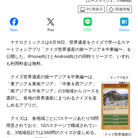
[エースラッシュ，ITmedia]
PC用表示
関連情報
Share
Post
LINE
Hatena
ナナロクミックスは4月16日、世界遺産をクイズで学べるスマ
ートフォンアプリ「クイズ世界遺産の旅〜アジア＆中東編〜」を
公開した。iPhone向けとAndroid向けの同時リリースで、いずれ
も利用料金は無料。
クイズ世界遺産の旅〜アジア＆中東編〜は、
「東アジア＆東南アジア」「中東＆西アジア」
「南アジア＆中央アジア」の3地域からコースを
選択し、各地の世界遺産にまつわるクイズを楽
しめるアプリだ。
クイズは、各地域ごとに1ステージあたり10問
用意されており、12のステージで構成されてい
る。3地域合計では360問のクイズが楽しめる。
「クイズ世界遺産の