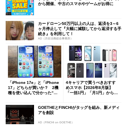
から開催、中古のスマホやゲームがお得に
カードローン50万円以上の人は、返済を3～6
ヶ月停止して『大幅に減額してから返済する手
続き』を利用して！
AD（渋谷法務総合事務所）
「iPhone 17e」と「iPhone
4キャリアで買うべきおすす
17」どちらが買いか？ 2機
めスマホ【2026年8月版】
種を使い込んで分かった“ス
「一括1円」「月1円」からお
ペック表にない違い”
得なiPhone／Pixel／Galaxy
まで
GOETHEとFINCHIがタッグを組み、新メディ
アを創設
AD（FINCHI on GOETHE）