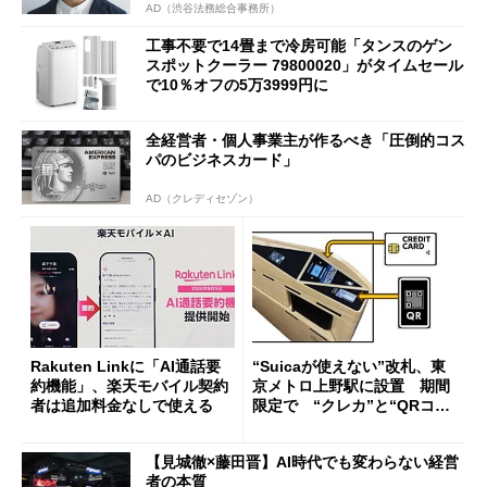
AD（渋谷法務総合事務所）
工事不要で14畳まで冷房可能「タンスのゲン
スポットクーラー 79800020」がタイムセール
で10％オフの5万3999円に
全経営者・個人事業主が作るべき「圧倒的コス
パのビジネスカード」
AD（クレディセゾン）
Rakuten Linkに「AI通話要
“Suicaが使えない”改札、東
約機能」、楽天モバイル契約
京メトロ上野駅に設置 期間
者は追加料金なしで使える
限定で “クレカ”と“QRコー
ド”専用
【見城徹×藤田晋】AI時代でも変わらない経営
者の本質