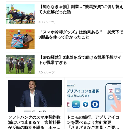
【知らなきゃ損】副業→”競馬投資”に切り替え
て大正解だった話
AD（ルーツ）
「スマホ冷却グッズ」は効果ある？ 炎天下で
3製品を使って分かったこと
【SNS騒然】3連単を当て続ける競馬予想サイ
トが異常すぎる
AD（ルーツ）
ソフトバンクのスマホ契約数
ドコモの銀行、アプリアイコ
減はいつ止まる？ 宮川社長
ンを選べるよう方針変更
が反転の時期を語る ホッピ
「さまざまなご意見・ご要望