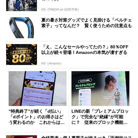
AD（FINCHI on GOETHE）
夏の暑さ対策グッズでよく見掛ける「ペルチェ
素子」ってなんだ？ 賢く使うための注意点も
「え、こんなセールやってたの？」80％OFF
以上が続々登場！Amazonの本気が凄すぎる
AD（Amazon）
“特典終了”が続く「d払い」
LINEの新「プレミアムブロッ
「dポイント」のお得さはど
ク」で完全な“絶縁”が可能
う変わるのか これからは
に？ 従来のブロック機能と
「dカード」の利用が得策？
の決定的な違い