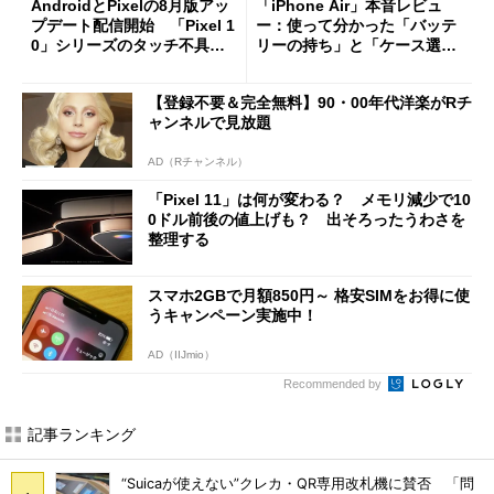
AndroidとPixelの8月版アッ
「iPhone Air」本音レビュ
プデート配信開始 「Pixel 1
ー：使って分かった「バッテ
0」シリーズのタッチ不具合
リーの持ち」と「ケース選
修正やGPU性能改善なども
び」の悩ましさ
【登録不要＆完全無料】90・00年代洋楽がRチ
ャンネルで見放題
AD（Rチャンネル）
「Pixel 11」は何が変わる？ メモリ減少で10
0ドル前後の値上げも？ 出そろったうわさを
整理する
スマホ2GBで月額850円～ 格安SIMをお得に使
うキャンペーン実施中！
AD（IIJmio）
Recommended by
記事ランキング
“Suicaが使えない”クレカ・QR専用改札機に賛否 「問