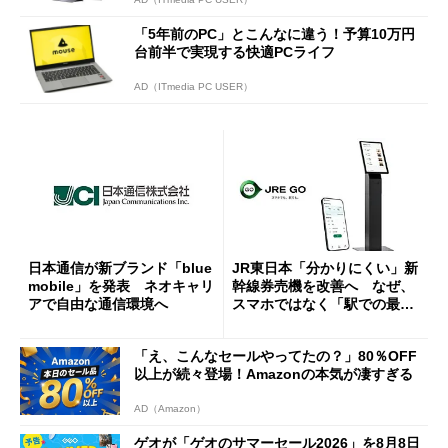
「5年前のPC」とこんなに違う！予算10万円
台前半で実現する快適PCライフ
AD（ITmedia PC USER）
日本通信が新ブランド「blue
JR東日本「分かりにくい」新
mobile」を発表 ネオキャリ
幹線券売機を改善へ なぜ、
アで自由な通信環境へ
スマホではなく「駅での最短
1分購入」を実現？
「え、こんなセールやってたの？」80％OFF
以上が続々登場！Amazonの本気が凄すぎる
AD（Amazon）
ゲオが「ゲオのサマーセール2026」を8月8日