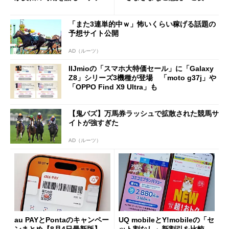
ング対策は「真剣にやりすぎ
を踏まえ」
た」
「また3連単的中ｗ」怖いくらい稼げる話題の
予想サイト公開
AD（ルーツ）
IIJmioの「スマホ大特価セール」に「Galaxy
Z8」シリーズ3機種が登場 「moto g37j」や
「OPPO Find X9 Ultra」も
【鬼バズ】万馬券ラッシュで拡散された競馬サ
イトが強すぎた
AD（ルーツ）
au PAYとPontaのキャンペー
UQ mobileとY!mobileの「セ