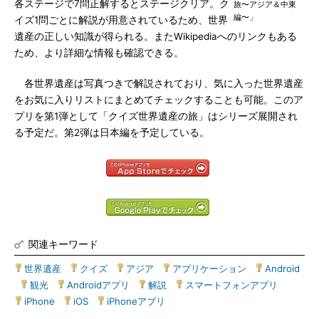
各ステージで7問正解するとステージクリア。ク
旅〜アジア＆中東
編〜」
イズ1問ごとに解説が用意されているため、世界
遺産の正しい知識が得られる。またWikipediaへのリンクもある
ため、より詳細な情報も確認できる。
各世界遺産は写真つきで解説されており、気に入った世界遺産
をお気に入りリストにまとめてチェックすることも可能。このア
プリを第1弾として「クイズ世界遺産の旅」はシリーズ展開され
る予定だ。第2弾は日本編を予定している。
関連キーワード
世界遺産
|
クイズ
|
アジア
|
アプリケーション
|
Android
|
観光
|
Androidアプリ
|
解説
|
スマートフォンアプリ
|
iPhone
|
iOS
|
iPhoneアプリ