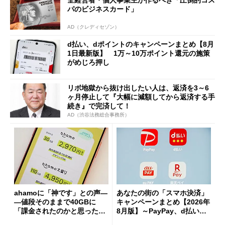
全経営者・個人事業主が作るべき「圧倒的コス
パのビジネスカード」
AD（クレディセゾン）
d払い、dポイントのキャンペーンまとめ【8月
1日最新版】 1万～10万ポイント還元の施策
がめじろ押し
リボ地獄から抜け出したい人は、返済を3～6
ヶ月停止して『大幅に減額してから返済する手
続き』で完済して！
AD（渋谷法務総合事務所）
ahamoに「神です」との声―
あなたの街の「スマホ決済」
―値段そのままで40GBに
キャンペーンまとめ【2026年
「課金されたのかと思った」
8月版】～PayPay、d払い、a
と戸惑いも
u PAY、楽天ペイ