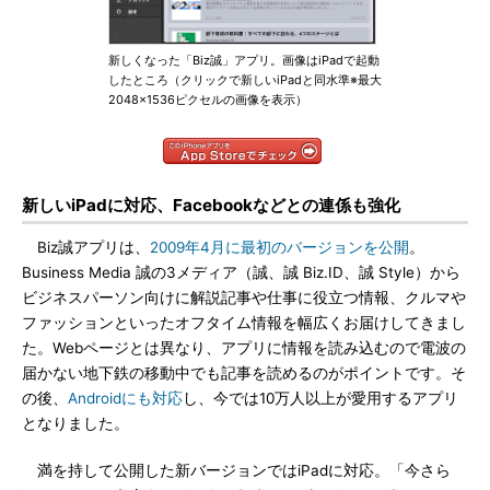
新しくなった「Biz誠」アプリ。画像はiPadで起動
したところ（クリックで新しいiPadと同水準※最大
2048×1536ピクセルの画像を表示）
新しいiPadに対応、Facebookなどとの連係も強化
Biz誠アプリは、
2009年4月に最初のバージョンを公開
。
Business Media 誠の3メディア（誠、誠 Biz.ID、誠 Style）から
ビジネスパーソン向けに解説記事や仕事に役立つ情報、クルマや
ファッションといったオフタイム情報を幅広くお届けしてきまし
た。Webページとは異なり、アプリに情報を読み込むので電波の
届かない地下鉄の移動中でも記事を読めるのがポイントです。そ
の後、
Androidにも対応
し、今では10万人以上が愛用するアプリ
となりました。
満を持して公開した新バージョンではiPadに対応。「今さら