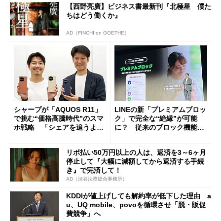
【西野亮廣】ビジネス書最新刊『北極星 僕た
ちはどう働くか』
AD（FINCHI on GOETHE）
シャープが「AQUOS R11」
LINEの新「プレミアムブロッ
で挑む“価格高騰時代”のスマ
ク」で完全な“絶縁”が可能
ホ戦略 「シェアを追うより
に？ 従来のブロック機能と
も既存ユーザーを大切に」
の決定的な違い
リボ払い50万円以上の人は、返済を3～6ヶ月
停止して『大幅に減額してから返済する手続
き』で完済して！
AD（渋谷法務総合事務所）
KDDIが値上げしても解約率が低下した理由 a
u、UQ mobile、povoを循環させ「脱・販促
費競争」へ