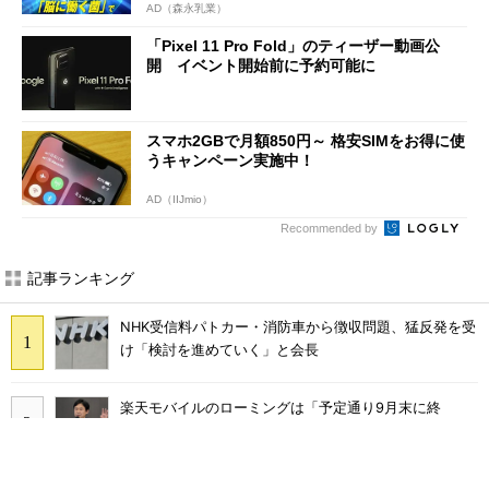
AD（森永乳業）
「Pixel 11 Pro Fold」のティーザー動画公
開 イベント開始前に予約可能に
スマホ2GBで月額850円～ 格安SIMをお得に使
うキャンペーン実施中！
AD（IIJmio）
Recommended by
記事ランキング
NHK受信料パトカー・消防車から徴収問題、猛反発を受
け「検討を進めていく」と会長
楽天モバイルのローミングは「予定通り9月末に終
了」 ただし「ルーラル限定で継続」の可能性も
KDDIが値上げしても解約率が低下した理由 au、UQ