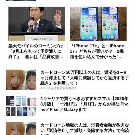
楽天モバイルのローミングは
「iPhone 17e」と「iPhone
「9月末をもって予定通りに
17」どちらが買いか？ 2機
終了」 狙いは「品質改善」
種を使い込んで分かった“ス
ただし「ルーラル限定で期
ペック表にない違い”
限を切った新契約」の可能性
カードローン50万円以上の人は、返済を3～6
も
ヶ月停止して『大幅に減額してから返済する手
続き』を利用して！
AD（渋谷法務総合事務所）
4キャリアで買うべきおすすめスマホ【2026年
8月版】「一括1円」「月1円」からお得なiPho
ne／Pixel／Galaxyまで
カードローン地獄の人は、消費者金融が教えな
い『返済停止して減額・免除する方法』で完済