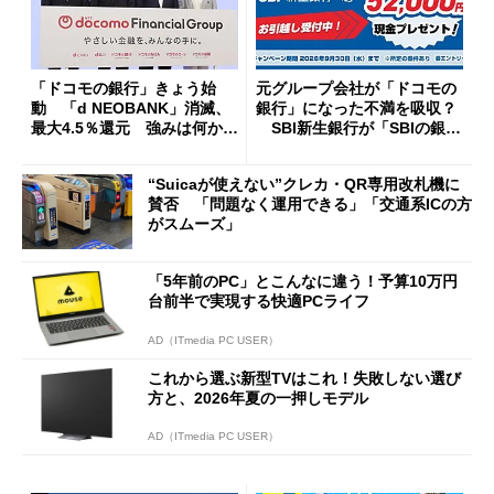
「ドコモの銀行」きょう始
元グループ会社が「ドコモの
動 「d NEOBANK」消滅、
銀行」になった不満を吸収？
最大4.5％還元 強みは何か解
SBI新生銀行が「SBIの銀
説
行」として最大5.2万円のキャ
ッシュバックキャンペーンを
“Suicaが使えない”クレカ・QR専用改札機に
開催
賛否 「問題なく運用できる」「交通系ICの方
がスムーズ」
「5年前のPC」とこんなに違う！予算10万円
台前半で実現する快適PCライフ
AD（ITmedia PC USER）
これから選ぶ新型TVはこれ！失敗しない選び
方と、2026年夏の一押しモデル
AD（ITmedia PC USER）