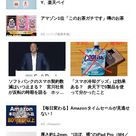
Y、楽天ペイ
アマゾン1位「このお茶ガチです」噂のお茶
AD（ハーブ健康本舗）
ソフトバンクのスマホ契約数
「スマホ冷却グッズ」は効果
減はいつ止まる？ 宮川社長
ある？ 炎天下で3製品を使
が反転の時期を語る ホッピ
って分かったこと
ング対策は「真剣にやりすぎ
た」
【毎日変わる】Amazonタイムセールが見逃せ
ない！
AD（Amazon）
厚さ約1.2mm、“ほぼ、裸”のiPad Pro（M4／