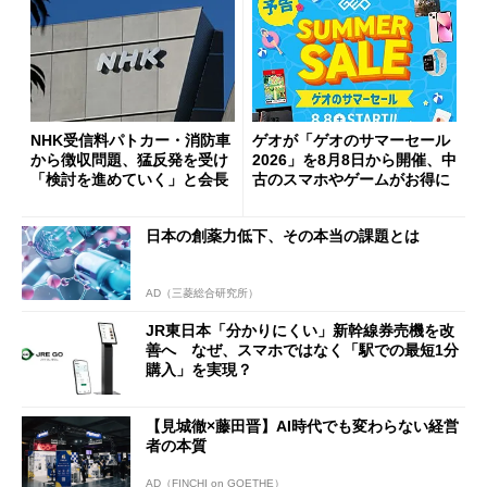
NHK受信料パトカー・消防車
ゲオが「ゲオのサマーセール
から徴収問題、猛反発を受け
2026」を8月8日から開催、中
「検討を進めていく」と会長
古のスマホやゲームがお得に
日本の創薬力低下、その本当の課題とは
AD（三菱総合研究所）
JR東日本「分かりにくい」新幹線券売機を改
善へ なぜ、スマホではなく「駅での最短1分
購入」を実現？
【見城徹×藤田晋】AI時代でも変わらない経営
者の本質
AD（FINCHI on GOETHE）