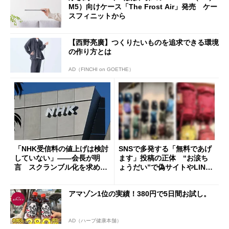
M5）向けケース「The Frost Air」発売 ケー
スフィニットから
【西野亮廣】つくりたいものを追求できる環境
の作り方とは
AD（FINCHI on GOETHE）
「NHK受信料の値上げは検討
SNSで多発する「無料であげ
していない」――会長が明
ます」投稿の正体 “お涙ち
言 スクランブル化を求める
ょうだい”で偽サイトやLINE
声絶えず
へ誘導するカラクリ
アマゾン1位の実績！380円で5日間お試し。
AD（ハーブ健康本舗）