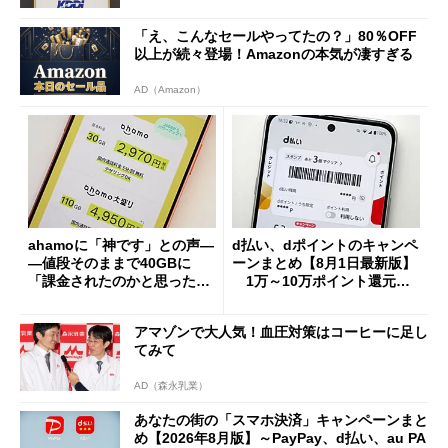
「え、こんなセールやってたの？」80％OFF
以上が続々登場！Amazonの本気が凄すぎる
AD（Amazon）
ahamoに「神です」との声―
d払い、dポイントのキャンペ
―値段そのままで40GBに
ーンまとめ【8月1日最新版】
「課金されたのかと思った」
1万～10万ポイント還元の
と戸惑いも
施策がめじろ押し
アマゾンで大人気！血圧対策はコーヒーに足し
てみて
AD（森永乳業）
あなたの街の「スマホ決済」キャンペーンまと
め【2026年8月版】～PayPay、d払い、au PA