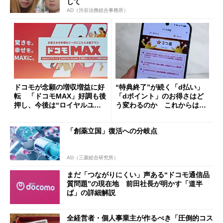
して
AD（渋谷法務総合事務所）
ドコモが念願の増収増益に好
“特典終了”が続く「d払い」
転 「ドコモMAX」好調も後
「dポイント」のお得さはど
押し、今後は“ロイヤルユー
う変わるのか これからは
ザー”を重視
「dカード」の利用が得策？
「創薬立国」復活への分岐点
AD（三菱総合研究所）
まだ「つながりにくい」声ある“ドコモ通信品
質問題”の現在地 前田社長が明かす「道半
ば」の詳細解説
全経営者・個人事業主が作るべき「圧倒的コス