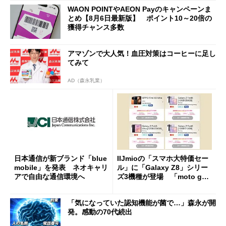
WAON POINTやAEON Payのキャンペーンま
とめ【8月6日最新版】 ポイント10～20倍の
獲得チャンス多数
アマゾンで大人気！血圧対策はコーヒーに足し
てみて
AD（森永乳業）
日本通信が新ブランド「blue
IIJmioの「スマホ大特価セー
mobile」を発表 ネオキャリ
ル」に「Galaxy Z8」シリー
アで自由な通信環境へ
ズ3機種が登場 「moto g37
j」や「OPPO Find X9 Ultr
a」も
「気になっていた認知機能が菌で…」森永が開
発。感動の70代続出