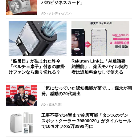
パのビジネスカード」
AD（クレディセゾン）
「酷暑日」が生まれた昨今
Rakuten Linkに「AI通話要
「ペルチェ素子」付きの腰掛
約機能」、楽天モバイル契約
けファンなら乗り切れる？
者は追加料金なしで使える
「気になっていた認知機能が菌で…」森永が開
発。感動の70代続出
AD（森永乳業）
工事不要で14畳まで冷房可能「タンスのゲン
スポットクーラー 79800020」がタイムセール
で10％オフの5万3999円に