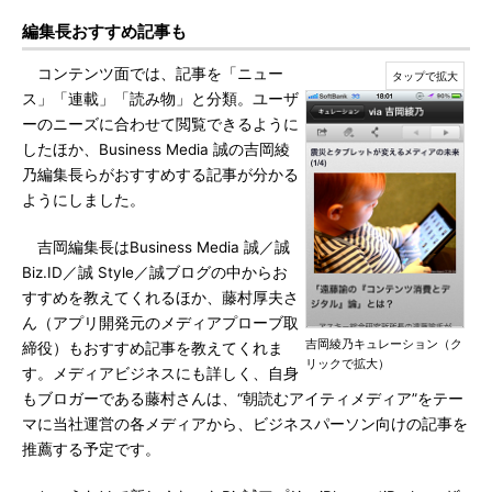
編集長おすすめ記事も
コンテンツ面では、記事を「ニュー
ス」「連載」「読み物」と分類。ユーザ
ーのニーズに合わせて閲覧できるように
したほか、Business Media 誠の吉岡綾
乃編集長らがおすすめする記事が分かる
ようにしました。
吉岡編集長はBusiness Media 誠／誠
Biz.ID／誠 Style／誠ブログの中からお
すすめを教えてくれるほか、藤村厚夫さ
ん（アプリ開発元のメディアプローブ取
吉岡綾乃キュレーション（ク
締役）もおすすめ記事を教えてくれま
リックで拡大）
す。メディアビジネスにも詳しく、自身
もブロガーである藤村さんは、“朝読むアイティメディア”をテー
マに当社運営の各メディアから、ビジネスパーソン向けの記事を
推薦する予定です。