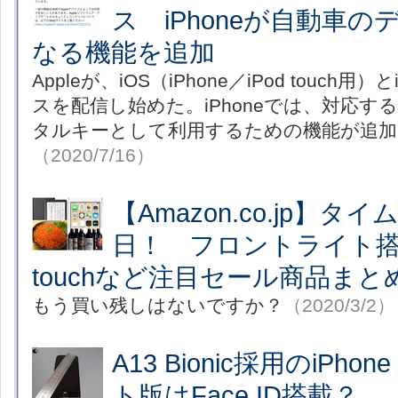
ス iPhoneが自動車
なる機能を追加
Appleが、iOS（iPhone／iPod touch用
スを配信し始めた。iPhoneでは、対応す
タルキーとして利用するための機能が追加
（2020/7/16）
【Amazon.co.jp】
日！ フロントライト搭載Ki
touchなど注目セール商品まと
もう買い残しはないですか？
（2020/3/2）
A13 Bionic採用のiPh
ト版はFace ID搭載？