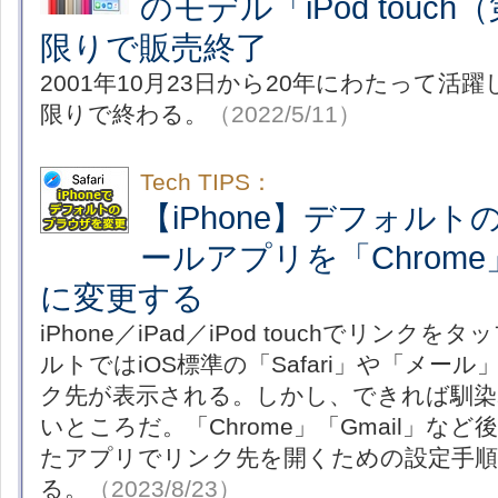
のモデル「iPod touc
限りで販売終了
2001年10月23日から20年にわたって活躍
限りで終わる。
（2022/5/11）
Tech TIPS：
【iPhone】デフォル
ールアプリを「Chrome
に変更する
iPhone／iPad／iPod touchでリン
ルトではiOS標準の「Safari」や「メー
ク先が表示される。しかし、できれば馴
いところだ。「Chrome」「Gmail」な
たアプリでリンク先を開くための設定手順
る。
（2023/8/23）