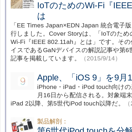
IoTのためのWi-Fi『IEEE
は
「EE Times Japan×EDN Japan 統合
行しました。Cover Storyは、「IoT
Wi-Fi『IEEE 802.11ah』とは」です
イスであるGaNデバイスの解説記事や第6世代i
記事を掲載しています。
（2015/9/14）
Apple、「iOS 9」を9
iPhone・iPad・iPod touch向
月16日から配信される。対象端末は、
iPad 2以降、第5世代iPod touch以降だ。
（2
製品解剖：
第6世代iPod touch