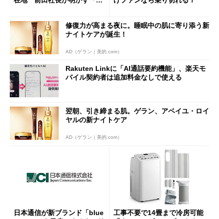
在地 前田社長が明かす「道
けファンなら乗り切れる？
半ば」の詳細解説
修復力が高まる夜に。睡眠中の肌に寄り添う新
ナイトケアが誕生！
AD（ゲラン｜美的.com）
Rakuten Linkに「AI通話要約機能」、楽天モ
バイル契約者は追加料金なしで使える
翌朝、引き締まる肌。ゲラン、アベイユ・ロイ
ヤルの新ナイトケア
AD（ゲラン｜美的.com）
日本通信が新ブランド「blue
工事不要で14畳まで冷房可能