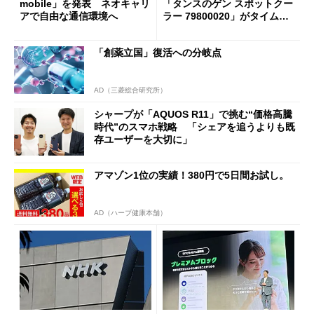
mobile」を発表 ネオキャリ
「タンスのゲン スポットクー
アで自由な通信環境へ
ラー 79800020」がタイムセ
ールで10％オフの5万3999円
に
「創薬立国」復活への分岐点
AD（三菱総合研究所）
シャープが「AQUOS R11」で挑む“価格高騰
時代”のスマホ戦略 「シェアを追うよりも既
存ユーザーを大切に」
アマゾン1位の実績！380円で5日間お試し。
AD（ハーブ健康本舗）