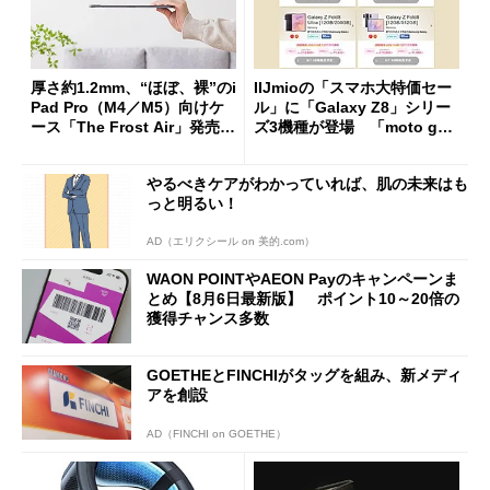
厚さ約1.2mm、“ほぼ、裸”のi
IIJmioの「スマホ大特価セー
Pad Pro（M4／M5）向けケ
ル」に「Galaxy Z8」シリー
ース「The Frost Air」発売
ズ3機種が登場 「moto g37
ケースフィニットから
j」や「OPPO Find X9 Ultr
a」も
やるべきケアがわかっていれば、肌の未来はも
っと明るい！
AD（エリクシール on 美的.com）
WAON POINTやAEON Payのキャンペーンま
とめ【8月6日最新版】 ポイント10～20倍の
獲得チャンス多数
GOETHEとFINCHIがタッグを組み、新メディ
アを創設
AD（FINCHI on GOETHE）