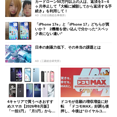
カードローン50万円以上の人は、返済を3～6
ヶ月停止して『大幅に減額してから返済する手
続き』を利用して！
AD（渋谷法務総合事務所）
「iPhone 17e」と「iPhone 17」どちらが買
いか？ 2機種を使い込んで分かった“スペッ
ク表にない違い”
日本の創薬力低下、その本当の課題とは
AD（三菱総合研究所）
4キャリアで買うべきおすす
ドコモが念願の増収増益に好
めスマホ【2026年8月版】
転 「ドコモMAX」好調も後
「一括1円」「月1円」からお
押し、今後は“ロイヤルユー
得なiPhone／Pixel／Galaxy
ザー”を重視