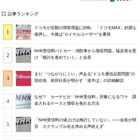
記事ランキング
ドコモが念願の増収増益に好転 「ドコモMAX」好調も
後押し、今後は“ロイヤルユーザー”を重視
NHK受信料パトカー・消防車から徴収問題、猛反発を受
け「検討を進めていく」と会長
まだ「つながりにくい」声ある“ドコモ通信品質問題”の
現在地 前田社長が明かす「道半ば」の詳細解説
なぜ？ カーナビが「NHK受信料」対象になるワケ 課
金されるケースと徴収を免れる方法
「NHK受信料の値上げは検討していない」――会長が明
言 スクランブル化を求める声絶えず