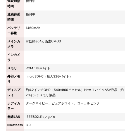
連続通話
検討中
時間
連続待受
検討中
時間
バッテリ
1460mAh
ー容量
メインカ
有効約804万画素CMOS
メラ
インカメ
-
ラ
メモリ
ROM：8Gバイト
外部メモ
microSDHC（最大32Gバイト）
リ
ディスプ
約4.2インチQHD（540×960ピクセル）New モバイルASV液晶、約
レイ
2.1インチメモリ液晶
ボディカ
ダークネイビー、ピュアホワイト、コーラルピンク
ラー
無線LAN
IEEE802.11b／g／n
Bluetooth
3.0