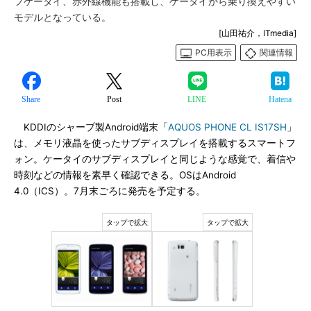
フケータイ、赤外線機能も搭載し、ケータイから乗り換えやすい
モデルとなっている。
[山田祐介，ITmedia]
PC用表示
関連情報
Share
Post
LINE
Hatena
KDDIのシャープ製Android端末「
AQUOS PHONE CL IS17SH
」
は、メモリ液晶を使ったサブディスプレイを搭載するスマートフ
ォン。ケータイのサブディスプレイと同じような感覚で、着信や
時刻などの情報を素早く確認できる。OSはAndroid
4.0（ICS）。7月末ごろに発売を予定する。