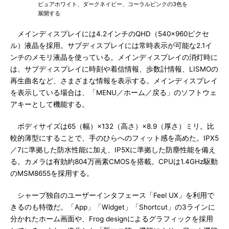
ピュアホワイト、ダークネイビー、コーラルピンクの3色を
展開する
メインディスプレイには4.2インチのQHD（540×960ピクセ
ル）液晶を採用。サブディスプレイには常時表示が可能な2.1イ
ンチのメモリ液晶を使っている。メインディスプレイの消灯時に
は、サブディスプレイに時刻や着信情報、歩数計情報、LISMOの
再生曲名など、さまざまな情報を表示する。メインディスプレイ
を表示している場合は、「MENU／ホーム／戻る」のソフトウェ
アキーとして機能する。
ボディサイズは65（幅）×132（高さ）×8.9（厚さ）ミリ。比
較的薄型にすることで、手のひらへのフィット感を高めた。IPX5
／7に準拠した防水性能に加え、IP5Xに準拠した防塵性能を備え
る。カメラは有効約804万画素CMOSを搭載。CPUは1.4GHz駆動
のMSM8655を採用する。
シャープ独自のユーザーインタフェース「Feel UX」を利用で
きるのも特徴だ。「App」「Widget」「Shortcut」の3ラインに
分かれたホーム画面や、Frog designによるグラフィックを採用