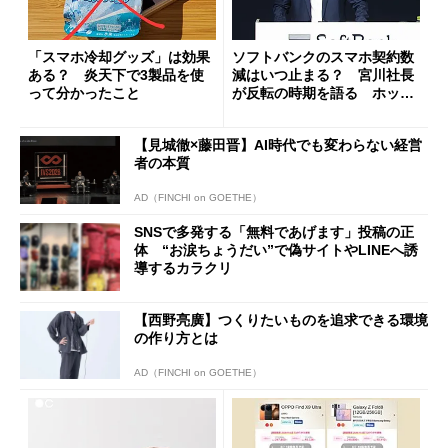
「スマホ冷却グッズ」は効果
ソフトバンクのスマホ契約数
ある？ 炎天下で3製品を使
減はいつ止まる？ 宮川社長
って分かったこと
が反転の時期を語る ホッピ
ング対策は「真剣にやりすぎ
た」
【見城徹×藤田晋】AI時代でも変わらない経営
者の本質
AD（FINCHI on GOETHE）
SNSで多発する「無料であげます」投稿の正
体 “お涙ちょうだい”で偽サイトやLINEへ誘
導するカラクリ
【西野亮廣】つくりたいものを追求できる環境
の作り方とは
AD（FINCHI on GOETHE）