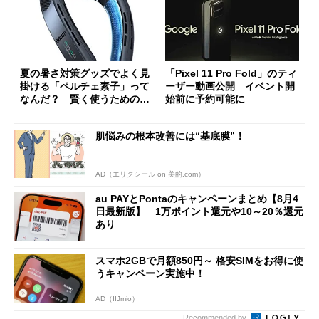
夏の暑さ対策グッズでよく見
「Pixel 11 Pro Fold」のティ
掛ける「ペルチェ素子」って
ーザー動画公開 イベント開
なんだ？ 賢く使うための注
始前に予約可能に
意点も
肌悩みの根本改善には“基底膜”！
AD（エリクシール on 美的.com）
au PAYとPontaのキャンペーンまとめ【8月4
日最新版】 1万ポイント還元や10～20％還元
あり
スマホ2GBで月額850円～ 格安SIMをお得に使
うキャンペーン実施中！
AD（IIJmio）
Recommended by