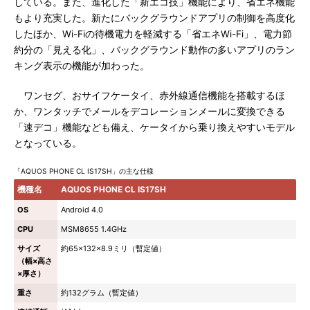
している。また、進化した「新エコ技」機能により、省エネ機能
もより充実した。新たにバックグラウンドアプリの制御を高度化
したほか、Wi-Fiの待機電力を軽減する「省エネWi-Fi」、電力節
約分の「見える化」、バックグラウンド動作の多いアプリのラン
キング表示の機能が加わった。
ワンセグ、おサイフケータイ、赤外線通信機能を搭載するほ
か、ワンタッチでメールをデコレーションメールに変換できる
「速デコ」機能なども備え、ケータイから乗り換えやすいモデル
となっている。
「AQUOS PHONE CL IS17SH」の主な仕様
機種名
AQUOS PHONE CL IS17SH
OS
Android 4.0
CPU
MSM8655 1.4GHz
サイズ
約65×132×8.9ミリ（暫定値）
（幅×高さ
×厚さ）
重さ
約132グラム（暫定値）