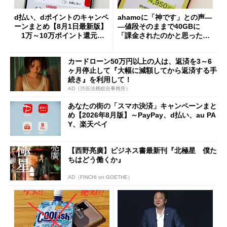
d払い、dポイントのキャンペ
ahamoに「神です」との声―
ーンまとめ【8月1日最新版】
―値段そのままで40GBに
1万～10万ポイント還元の
「課金されたのかと思った」
施策がめじろ押し
と戸惑いも
カードローン50万円以上の人は、返済を3～6
ヶ月停止して『大幅に減額してから返済する手
続き』を利用して！
AD（渋谷法務総合事務所）
あなたの街の「スマホ決済」キャンペーンまと
め【2026年8月版】～PayPay、d払い、au PA
Y、楽天ペイ
【西野亮廣】ビジネス書最新刊『北極星 僕た
ちはどう働くか』
AD（FINCHI on GOETHE）