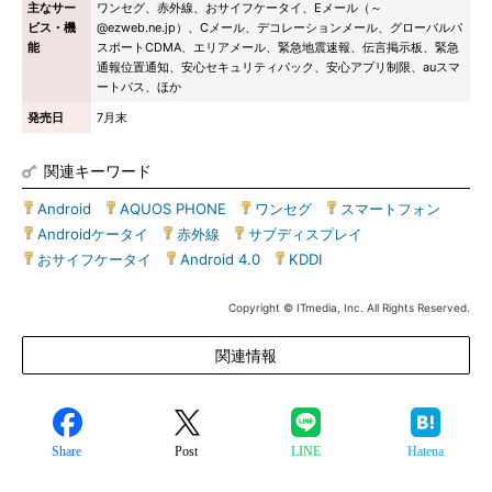
主なサー
ワンセグ、赤外線、おサイフケータイ、Eメール（～
ビス・機
@ezweb.ne.jp）、Cメール、デコレーションメール、グローバルパ
能
スポートCDMA、エリアメール、緊急地震速報、伝言掲示板、緊急
通報位置通知、安心セキュリティパック、安心アプリ制限、auスマ
ートパス、ほか
発売日
7月末
関連キーワード
Android
|
AQUOS PHONE
|
ワンセグ
|
スマートフォン
|
Androidケータイ
|
赤外線
|
サブディスプレイ
|
おサイフケータイ
|
Android 4.0
|
KDDI
Copyright © ITmedia, Inc. All Rights Reserved.
関連情報
Share
Post
LINE
Hatena