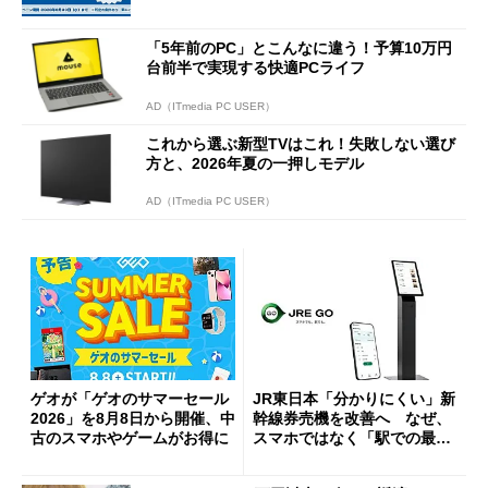
ーンを開催
「5年前のPC」とこんなに違う！予算10万円
台前半で実現する快適PCライフ
AD（ITmedia PC USER）
これから選ぶ新型TVはこれ！失敗しない選び
方と、2026年夏の一押しモデル
AD（ITmedia PC USER）
ゲオが「ゲオのサマーセール
JR東日本「分かりにくい」新
2026」を8月8日から開催、中
幹線券売機を改善へ なぜ、
古のスマホやゲームがお得に
スマホではなく「駅での最短
1分購入」を実現？