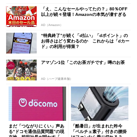
まで
「え、こんなセールやってたの？」80％OFF
以上が続々登場！Amazonの本気が凄すぎる
AD（Amazon）
“特典終了”が続く「d払い」「dポイント」の
お得さはどう変わるのか これからは「dカー
ド」の利用が得策？
アマゾン1位「このお茶ガチです」噂のお茶
AD（ハーブ健康本舗）
まだ「つながりにくい」声あ
「酷暑日」が生まれた昨今
る“ドコモ通信品質問題”の現
「ペルチェ素子」付きの腰掛