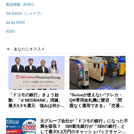
製品情報（KDDI）
SH DASH（シャープ）
au by KDDI
KDDI
あなたにオススメ
「ドコモの銀行」きょう始
“Suicaが使えない”クレカ・
動 「d NEOBANK」消滅、
QR専用改札機に賛否 「問
最大4.5％還元 強みは何か解
題なく運用できる」「交通系I
説
Cの方がスムーズ」
元グループ会社が「ドコモの銀行」になった不
満を吸収？ SBI新生銀行が「SBIの銀行」と
して最大5.2万円のキャッシュバックキャンペ