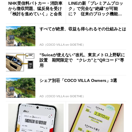
NHK受信料パトカー・消防車
LINEの新「プレミアムブロッ
から徴収問題、猛反発を受け
ク」で完全な“絶縁”が可能
「検討を進めていく」と会長
に？ 従来のブロック機能と
の決定的な違い
すべてが絶景、収益も得られるその仕組みとは
AD（COCO VILLA on GOETHE）
“Suicaが使えない”改札、東京メトロ上野駅に
設置 期間限定で “クレカ”と“QRコード”専
用
シェア別荘「COCO VILLA Owners」3選
AD（COCO VILLA on GOETHE）