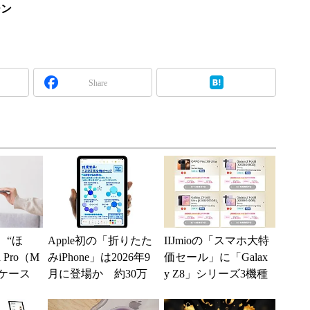
ーン
Share
、“ほ
Apple初の「折りたた
IIJmioの「スマホ大特
 Pro（M
みiPhone」は2026年9
価セール」に「Galax
けケース
月に登場か 約30万
y Z8」シリーズ3機種
...
円でTouch ID復活と...
が登場 「moto g37...