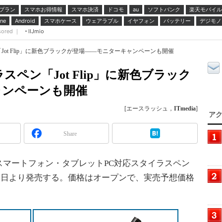
プラン
スマホお得情報
スマホ決済
ドコモ
ソフトバンク
楽天モバイル
au
スマホケース
ウェアラブル
イヤフォン
バッテリー
デジモノ
ne
Android
sored ｜
IIJmio
ot Flip」に新色ブラックが登場――モニターキャンペーンも開催
ペン「Jot Flip」に新色ブラック
ャンペーンも開催
[エースラッシュ，
ITmedia
]
アク
Share
マートフォン・タブレットPC対応スタイラスペン
12月7日より発売する。価格はオープンで、実売予想価格