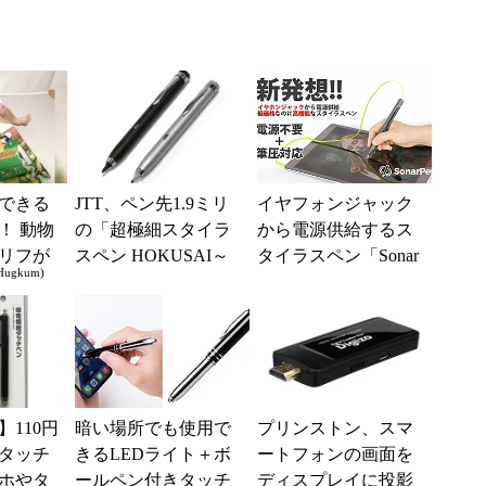
できる
JTT、ペン先1.9ミリ
イヤフォンジャック
！ 動物
の「超極細スタイラ
から電源供給するス
リフが
スペン HOKUSAI～
タイラスペン「Sonar
gkum)
の「ア
北斎～」エントリー
Pen」
ドいっ
モデルを発売
110円
暗い場所でも使用で
プリンストン、スマ
タッチ
きるLEDライト＋ボ
ートフォンの画面を
ホやタ
ールペン付きタッチ
ディスプレイに投影