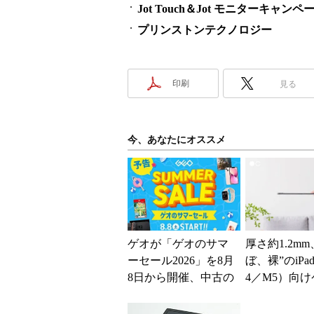
Jot Touch＆Jot モニターキャンペ
プリンストンテクノロジー
印刷
見る
今、あなたにオススメ
ゲオが「ゲオのサマ
厚さ約1.2mm
ーセール2026」を8月
ぼ、裸”のiPad
8日から開催、中古の
4／M5）向
スマホやゲームがお
「The Frost Air
得に