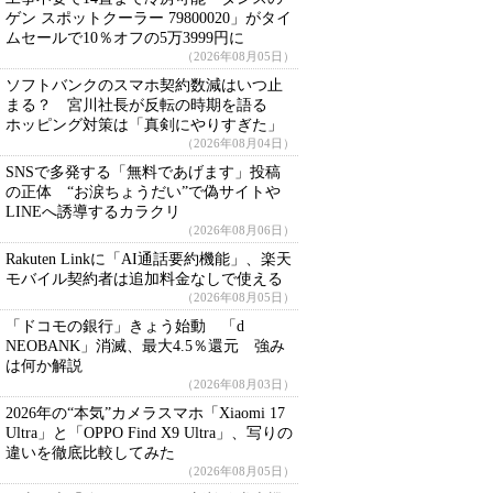
ゲン スポットクーラー 79800020」がタイ
ムセールで10％オフの5万3999円に
（2026年08月05日）
ソフトバンクのスマホ契約数減はいつ止
まる？ 宮川社長が反転の時期を語る
ホッピング対策は「真剣にやりすぎた」
（2026年08月04日）
SNSで多発する「無料であげます」投稿
の正体 “お涙ちょうだい”で偽サイトや
LINEへ誘導するカラクリ
（2026年08月06日）
Rakuten Linkに「AI通話要約機能」、楽天
モバイル契約者は追加料金なしで使える
（2026年08月05日）
「ドコモの銀行」きょう始動 「d
NEOBANK」消滅、最大4.5％還元 強み
は何か解説
（2026年08月03日）
2026年の“本気”カメラスマホ「Xiaomi 17
Ultra」と「OPPO Find X9 Ultra」、写りの
違いを徹底比較してみた
（2026年08月05日）