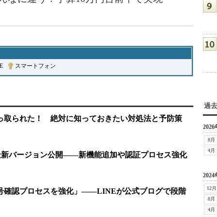
E
|
スマートフォン
過
乗っ取られた！ 絶対に知っておきたい対処法と予防策
2026
8月
4月
E」の最新バージョン公開――新機能追加や認証プロセス強化
2024
12月
番号確認プロセスを強化」――LINEが公式ブログで段階
8月
4月