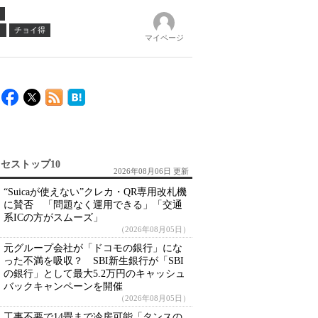
ノ
チョイ得
マイページ
セストップ10
2026年08月06日 更新
“Suicaが使えない”クレカ・QR専用改札機
に賛否 「問題なく運用できる」「交通
系ICの方がスムーズ」
（2026年08月05日）
元グループ会社が「ドコモの銀行」にな
った不満を吸収？ SBI新生銀行が「SBI
の銀行」として最大5.2万円のキャッシュ
バックキャンペーンを開催
（2026年08月05日）
工事不要で14畳まで冷房可能「タンスの