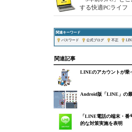
する快適PCライフ
関連キーワード
パスワード
|
公式ブログ
|
不正
|
LIN
関連記事
LINEのアカウントが
Android版「LIN
「LINE電話の端末・
的な対策実施を表明