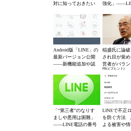
対に知っておきたい
強化」――LI
対処法と予防策
式ブログで段
対策実施を表
Android版「LINE」の
稲盛氏に論破
最新バージョン公開
され目が覚め
――新機能追加や認
営者がバラン
PR(ビズヒント)
証プロセス強化
き2つの背反
「“第三者”のなりす
LINEで不正
ましや悪用は困難」
を防ぐ方法 
――LINE電話の番号
よる被害や情