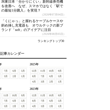
JR東日本「分かりにくい」新幹線券売機
を改善へ なぜ、スマホではなく「駅で
の最短1分購入」を実現？
（2026年07月04日）
「くにゃっ」と握れるケーブルケースや
斜め挿し充電器も オウルテックの新ブ
ランド「soft」のアイデアに注目
（2026年08月05日）
ランキングトップ30
去記事カレンダー
年
2025年
7月
6月
5月
12月
11月
10月
9月
3月
2月
1月
8月
7月
6月
5月
4月
3月
2月
1月
年
2023年
11月
10月
9月
12月
11月
10月
9月
7月
6月
5月
8月
7月
6月
5月
3月
2月
1月
4月
3月
2月
1月