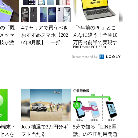
NEの「既
4キャリアで買うべき
「5年前のPC」とこ
メッセ
おすすめスマホ【202
んなに違う！予算10
技が激
6年8月版】「一括1
万円台前半で実現す
PR(ITmedia PC USER)
件
円」「月1円」からお
る快適PCライフ
得なiPhone／...
Recommended by
の端末・
Jeep 抽選で3万円分ギ
5分で知る「LINE電
セスを
フト当たる
話」の不正利用問題