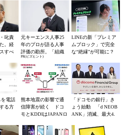
・叱責
元キーエンス人事25
LINEの新「プレミア
た。経
年のプロが語る人事
ムブロック」で完全
スすべ
評価の勘所。「組織
な“絶縁”が可能に？
PR(ビズヒント)
を腐らせるNG評価」
従来のブロック機
とは？
能との決定的な違い
ちを電話
熊本地震の影響で通
「ドコモの銀行」き
する方
信障害が続く ドコ
ょう始動 「d NEOB
モとKDDIはJAPANロ
ANK」消滅、最大4.
ーミングを提供中、
5％還元 強みは何か
無料Wi-Fi「00...
解説