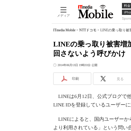
料金
iPho
メディア
Spon
ITmedia Mobile
>
NTTドコモ
>
LINEの乗っ取り
LINEの乗っ取り被害
回さないよう呼びかけ
2014年06月13日 19時33分 公開
印刷
見る
LINEは6月12日、公式ブログ
LINE IDを登録しているユーザ
LINEによると、国内ユーザー
より利用されている」という問い