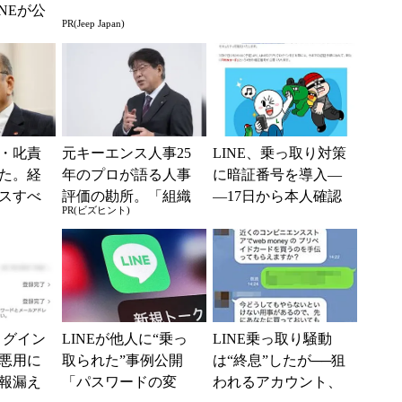
NEが公
PR(Jeep Japan)
階的な
明
・叱責
元キーエンス人事25
LINE、乗っ取り対策
た。経
年のプロが語る人事
に暗証番号を導入―
スすべ
評価の勘所。「組織
―17日から本人確認
PR(ビズヒント)
を腐らせるNG評価」
を強化
とは？
ログイン
LINEが他人に“乗っ
LINE乗っ取り騒動
悪用に
取られた”事例公開
は“終息”したが──狙
報漏え
「パスワードの変
われるアカウント、