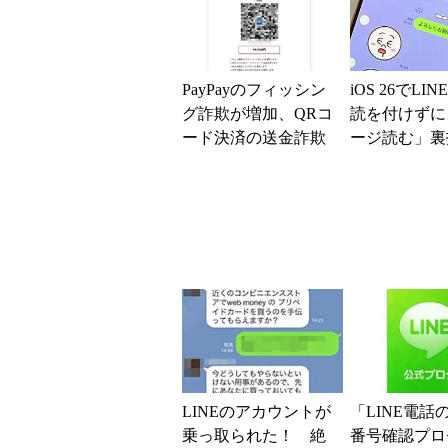
PayPayのフィッシン
iOS 26でLI
グ詐欺が増加、QRコ
読を付けずに
ード決済の送金詐欺
ージ読む」裏
にも要注意 BBSSが
ムズになった
調査
LINEのアカウントが
「LINE電話
乗っ取られた！ 絶
番号確認プロ