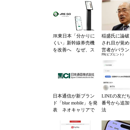
JR東日本「分かりに
稲盛氏に論破
くい」新幹線券売機
され目が覚め
を改善へ なぜ、ス
営者がバラン
PR(ビズヒント)
マホではなく「駅で
き2つの背反
の最短1分購入」を実
現？
日本通信が新ブラン
LINEの友だ
ド「blue mobile」を発
番号から追加
表 ネオキャリアで
法
自由な通信環境へ