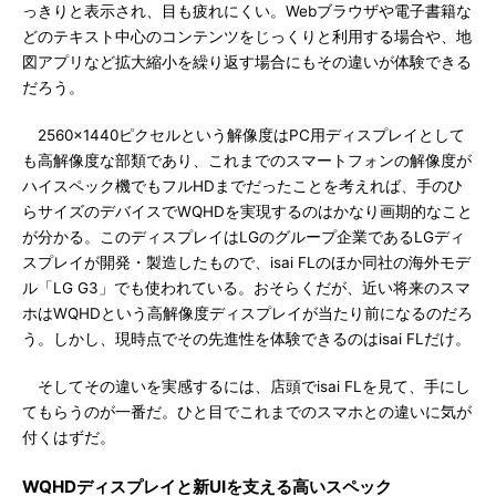
っきりと表示され、目も疲れにくい。Webブラウザや電子書籍な
どのテキスト中心のコンテンツをじっくりと利用する場合や、地
図アプリなど拡大縮小を繰り返す場合にもその違いが体験できる
だろう。
2560×1440ピクセルという解像度はPC用ディスプレイとして
も高解像度な部類であり、これまでのスマートフォンの解像度が
ハイスペック機でもフルHDまでだったことを考えれば、手のひ
らサイズのデバイスでWQHDを実現するのはかなり画期的なこと
が分かる。このディスプレイはLGのグループ企業であるLGディ
スプレイが開発・製造したもので、isai FLのほか同社の海外モデ
ル「LG G3」でも使われている。おそらくだが、近い将来のスマ
ホはWQHDという高解像度ディスプレイが当たり前になるのだろ
う。しかし、現時点でその先進性を体験できるのはisai FLだけ。
そしてその違いを実感するには、店頭でisai FLを見て、手にし
てもらうのが一番だ。ひと目でこれまでのスマホとの違いに気が
付くはずだ。
WQHDディスプレイと新UIを支える高いスペック