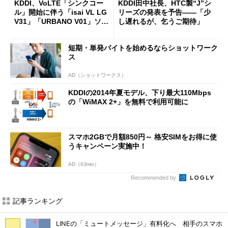
KDDI、VoLTE「シンクコー
KDDI田中社長、HTC製“J”シ
ル」開始に伴う「isai VL LG
リーズの発表を予告――「少
V31」「URBANO V01」ソフ
し遅れるが、乞うご期待」
トウェアアップデート
短期・単発バイトを始めるならショットワーク
ス
AD（ショットワークス）
KDDIの2014年夏モデル、下り最大110Mbps
の「WiMAX 2+」を無料で利用可能に
スマホ2GBで月額850円～ 格安SIMをお得に使
うキャンペーン実施中！
AD（IIJmio）
Recommended by
記事ランキング
LINEの「ミュートメッセージ」有料化へ 相手のスマホ