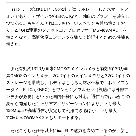
isaiシリーズはKDDIとLGの2社がコラボレートしたスマートフ
ォンであり、デザインや独自のUIなど、独自のブランドを確立し
つつある。もちろんそれにふさわしいスペックも兼ね備えてお
り、2.4GHz駆動のクアッドコアプロセッサ「MSM8974AC」を
備えるなど、高解像度コンテンツを難なく処理するための性能も
備えた。
また有効約1320万画素CMOSのメインカメラと有効約130万画
素CMOSのインカメラ、2Gバイトのメインメモリと32Gバイトの
ストレージを搭載し、ボディはもちろん防水仕様で、おサイフケ
ータイ（FeliCa／NFC）とワンセグ／フルセグ（視聴には外部ア
ンテナが必要）といった国内仕様にも対応。通信面ではauがこの
夏から開始したキャリアアグリゲーションにより、下り最大
150Mbpsの高速通信が安定して利用できるほか、下り最大
110MbpsのWiMAX 2＋もサポートする。
ただこうした仕様以上にisai FLの魅力を高めているのが、新し