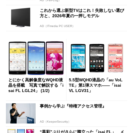
AD（Fav-Log）
これから選ぶ新型TVはこれ！失敗しない選び
方と、2026年夏の一押しモデル
AD（ITmedia PC USER）
とにかく高解像度なWQHD液
5.5型WQHD液晶の「au VoL
晶を搭載 写真で解説する「i
TE」第1弾スマホ――「isai
sai FL LGL24」 (1/2)
VL LGV31」
事例から学ぶ『特権アクセス管理』
AD（KeeperSecurity）
“異彩”ぶりがさらに際立った「isai FL」 メ