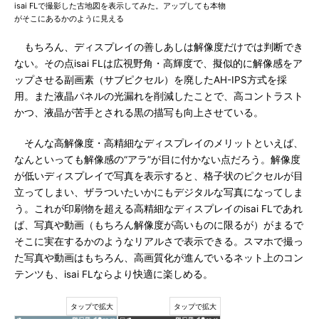
isai FLで撮影した古地図を表示してみた。アップしても本物
がそこにあるかのように見える
もちろん、ディスプレイの善しあしは解像度だけでは判断でき
ない。その点isai FLは広視野角・高輝度で、擬似的に解像感をア
ップさせる副画素（サブピクセル）を廃したAH-IPS方式を採
用。また液晶パネルの光漏れを削減したことで、高コントラスト
かつ、液晶が苦手とされる黒の描写も向上させている。
そんな高解像度・高精細なディスプレイのメリットといえば、
なんといっても解像感の“アラ”が目に付かない点だろう。解像度
が低いディスプレイで写真を表示すると、格子状のピクセルが目
立ってしまい、ザラついたいかにもデジタルな写真になってしま
う。これが印刷物を超える高精細なディスプレイのisai FLであれ
ば、写真や動画（もちろん解像度が高いものに限るが）がまるで
そこに実在するかのようなリアルさで表示できる。スマホで撮っ
た写真や動画はもちろん、高画質化が進んでいるネット上のコン
テンツも、isai FLならより快適に楽しめる。