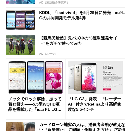
AD（三菱総合研究所）
KDDI、「isai vivid」を5月29日に発売 au×L
Gの共同開発モデル第4弾
【競馬民騒然】鬼バズ中の“3連単連発サイ
ト”をガチで使ってみた
AD（ルーツ）
ノックでロック解除、振って
「LG G3」発表──“レーザー
着せ替え――5.5型WQHD液
AF”付きでRetinaより高解像
晶を搭載した「isai FL LGL2
度な5.5インチ
4」【写真追加】
カードローン地獄の人は、消費者金融が教えな
い『返済停止して減額・免除する方法』で完済