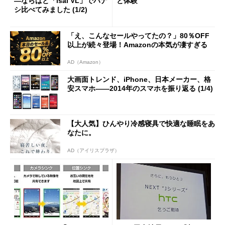
―ならばと「isai VL」でハナ
と体験
シ比べてみました (1/2)
「え、こんなセールやってたの？」80％OFF
以上が続々登場！Amazonの本気が凄すぎる
AD（Amazon）
大画面トレンド、iPhone、日本メーカー、格
安スマホ――2014年のスマホを振り返る (1/4)
【大人気】ひんやり冷感寝具で快適な睡眠をあ
なたに。
AD（アイリスプラザ）