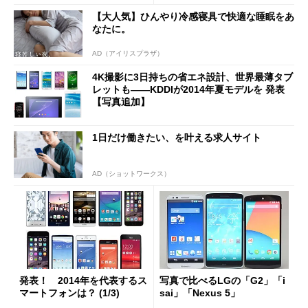
【大人気】ひんやり冷感寝具で快適な睡眠をあ
なたに。
AD（アイリスプラザ）
4K撮影に3日持ちの省エネ設計、世界最薄タブ
レットも――KDDIが2014年夏モデルを 発表
【写真追加】
1日だけ働きたい、を叶える求人サイト
AD（ショットワークス）
発表！ 2014年を代表するス
写真で比べるLGの「G2」「i
マートフォンは？ (1/3)
sai」「Nexus 5」