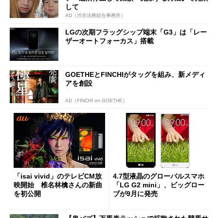
して
AD（渋谷法務総合事務所）
LGの次期フラッグシップ端末「G3」は「レー
ザーオートフォーカス」搭載
GOETHEとFINCHIがタッグを組み、新メディ
アを創設
AD（FINCHI on GOETHE）
「isai vivid」のテレビCM放
4.7型液晶のグローバルスマホ
映開始 椎名林檎さんの新曲
「LG G2 mini」、ビッグロー
を初公開
ブが9月に発売