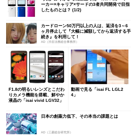
ーカー×キャリア×サードの3者共同開発で目指
したものとは？ (1/2)
カードローン50万円以上の人は、返済を3～6
ヶ月停止して『大幅に減額してから返済する手
続き』を利用して！
AD（渋谷法務総合事務所）
F1.8の明るいレンズとこだわ
動画で見る「isai FL LGL2
りカメラ機能を搭載、鮮やか
4」
液晶の「isai vivid LGV32」
日本の創薬力低下、その本当の課題とは
AD（三菱総合研究所）