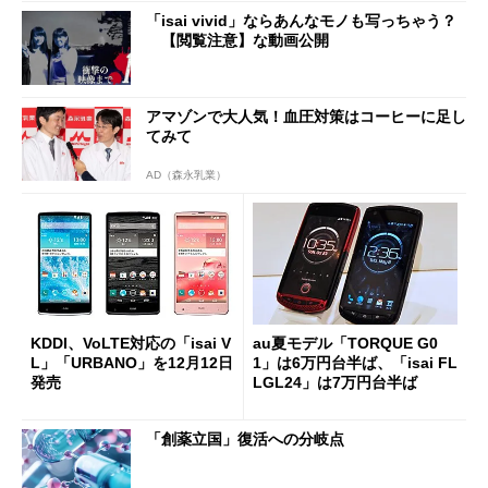
「isai vivid」ならあんなモノも写っちゃう？
【閲覧注意】な動画公開
アマゾンで大人気！血圧対策はコーヒーに足し
てみて
AD（森永乳業）
KDDI、VoLTE対応の「isai V
au夏モデル「TORQUE G0
L」「URBANO」を12月12日
1」は6万円台半ば、「isai FL
発売
LGL24」は7万円台半ば
「創薬立国」復活への分岐点