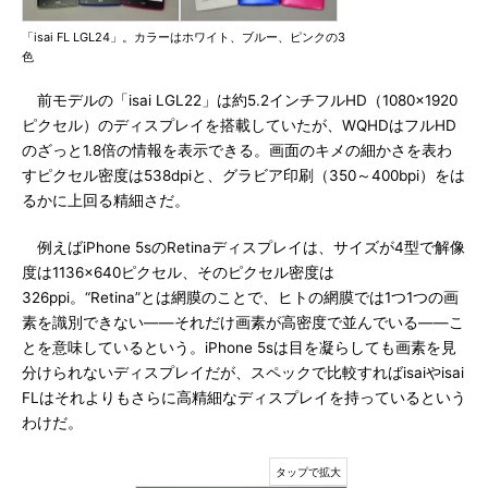
「isai FL LGL24」。カラーはホワイト、ブルー、ピンクの3
色
前モデルの「isai LGL22」は約5.2インチフルHD（1080×1920
ピクセル）のディスプレイを搭載していたが、WQHDはフルHD
のざっと1.8倍の情報を表示できる。画面のキメの細かさを表わ
すピクセル密度は538dpiと、グラビア印刷（350～400bpi）をは
るかに上回る精細さだ。
例えばiPhone 5sのRetinaディスプレイは、サイズが4型で解像
度は1136×640ピクセル、そのピクセル密度は
326ppi。“Retina”とは網膜のことで、ヒトの網膜では1つ1つの画
素を識別できない――それだけ画素が高密度で並んでいる――こ
とを意味しているという。iPhone 5sは目を凝らしても画素を見
分けられないディスプレイだが、スペックで比較すればisaiやisai
FLはそれよりもさらに高精細なディスプレイを持っているという
わけだ。