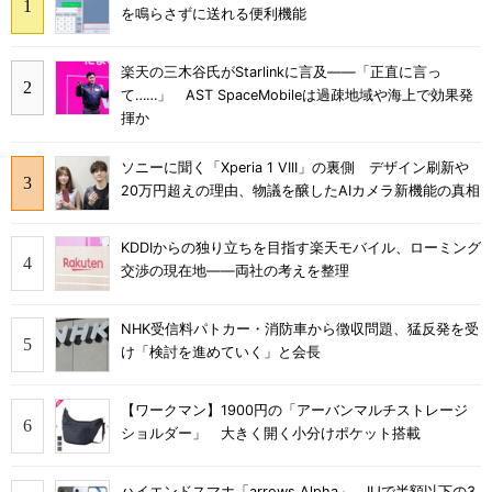
を鳴らさずに送れる便利機能
楽天の三木谷氏がStarlinkに言及――「正直に言っ
て……」 AST SpaceMobileは過疎地域や海上で効果発
揮か
ソニーに聞く「Xperia 1 VIII」の裏側 デザイン刷新や
20万円超えの理由、物議を醸したAIカメラ新機能の真相
KDDIからの独り立ちを目指す楽天モバイル、ローミング
交渉の現在地――両社の考えを整理
NHK受信料パトカー・消防車から徴収問題、猛反発を受
け「検討を進めていく」と会長
【ワークマン】1900円の「アーバンマルチストレージ
ショルダー」 大きく開く小分けポケット搭載
ハイエンドスマホ「arrows Alpha」、IIJで半額以下の3