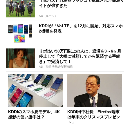
【鬼バズ】万馬券ラッシュで拡散された競馬サ
イトが強すぎた
AD（ルーツ）
KDDIが「VoLTE」を12月に開始、対応スマホ
2機種を発表
リボ払い50万円以上の人は、返済を3～6ヶ月
停止して『大幅に減額してから返済する手続
き』で完済して！
AD（渋谷法務総合事務所）
KDDIのスマホ夏モデル、4K
KDDI田中社長「Firefox端末
撮影の使い勝手は？
は年末のクリスマスプレゼン
ト」