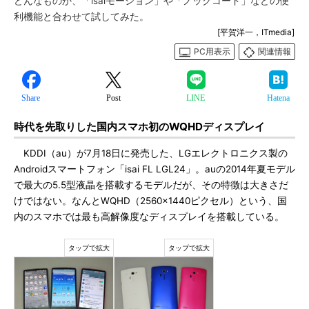
どんなものか、「isaiモーション」や「ノックコード」などの便
利機能と合わせて試してみた。
[平賀洋一，ITmedia]
PC用表示
関連情報
Share
Post
LINE
Hatena
時代を先取りした国内スマホ初のWQHDディスプレイ
KDDI（au）が7月18日に発売した、LGエレクトロニクス製の
Androidスマートフォン「isai FL LGL24」。auの2014年夏モデル
で最大の5.5型液晶を搭載するモデルだが、その特徴は大きさだ
けではない。なんとWQHD（2560×1440ピクセル）という、国
内のスマホでは最も高解像度なディスプレイを搭載している。