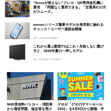
“Suicaが使えない”クレカ・QR専用改札機に
開催
賛否 「問題なく運用できる」「交通系ICの方
がスムーズ」
arrowsシリーズ最新モデルを発売前に触れる
チャンス！ユーザー座談会開催
AD（ ITmedia Mobile）
これから選ぶ新型TVはこれ！失敗しない選び
方と、2026年夏の一押しモデル
AD（ITmedia PC USER）
NHK受信料パトカー・消防車
ゲオが「ゲオのサマーセール
から徴収問題、猛反発を受け
2026」を8月8日から開催、中