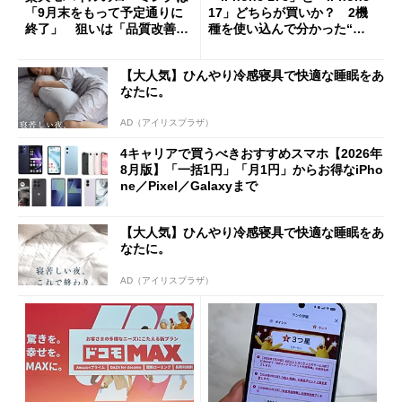
「9月末をもって予定通りに
17」どちらが買いか？ 2機
終了」 狙いは「品質改善」
種を使い込んで分かった“ス
ただし「ルーラル限定で期
ペック表にない違い”
限を切った新契約」の可能性
【大人気】ひんやり冷感寝具で快適な睡眠をあ
も
なたに。
AD（アイリスプラザ）
4キャリアで買うべきおすすめスマホ【2026年
8月版】「一括1円」「月1円」からお得なiPho
ne／Pixel／Galaxyまで
【大人気】ひんやり冷感寝具で快適な睡眠をあ
なたに。
AD（アイリスプラザ）