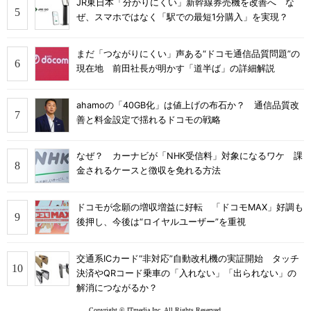
JR東日本「分かりにくい」新幹線券売機を改善へ な
ぜ、スマホではなく「駅での最短1分購入」を実現？
まだ「つながりにくい」声ある“ドコモ通信品質問題”の
現在地 前田社長が明かす「道半ば」の詳細解説
ahamoの「40GB化」は値上げの布石か？ 通信品質改
善と料金設定で揺れるドコモの戦略
なぜ？ カーナビが「NHK受信料」対象になるワケ 課
金されるケースと徴収を免れる方法
ドコモが念願の増収増益に好転 「ドコモMAX」好調も
後押し、今後は“ロイヤルユーザー”を重視
交通系ICカード“非対応”自動改札機の実証開始 タッチ
決済やQRコード乗車の「入れない」「出られない」の
解消につながるか？
Copyright © ITmedia Inc. All Rights Reserved.