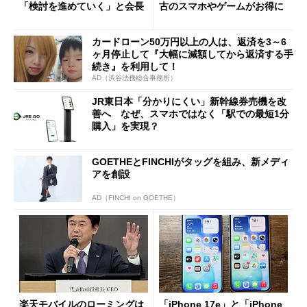
「検討を進めていく」と会長
古のスマホやゲームがお得に
カードローン50万円以上の人は、返済を3～6
ヶ月停止して『大幅に減額してから返済する手
続き』を利用して！
AD（渋谷法務総合事務所）
JR東日本「分かりにくい」新幹線券売機を改
善へ なぜ、スマホではなく「駅での最短1分
購入」を実現？
GOETHEとFINCHIがタッグを組み、新メディ
アを創設
AD（FINCHI on GOETHE）
楽天モバイルのローミングは
「iPhone 17e」と「iPhone