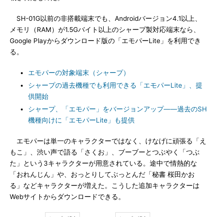
SH-01G以前の非搭載端末でも、Androidバージョン4.1以上、
メモリ（RAM）が1.5Gバイト以上のシャープ製対応端末なら、
Google Playからダウンロード版の「エモパーLite」を利用でき
る。
エモパーの対象端末（シャープ）
シャープの過去機種でも利用できる「エモパーLite」、提
供開始
シャープ、「エモパー」をバージョンアップ――過去のSH
機種向けに「エモパーLite」も提供
エモパーは単一のキャラクターではなく、けなげに頑張る「え
もこ」、渋い声で語る「さくお」、ブーブーとつぶやく「つぶ
た」という3キャラクターが用意されている。途中で情熱的な
「おれんじん」や、おっとりしてぶっとんだ「秘書 桜田かお
る」などキャラクターが増えた。こうした追加キャラクターは
Webサイトからダウンロードできる。