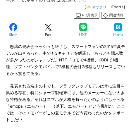
ーが、この夏モデルではVer.2.0に進化した。
[
すずまり
，ITmedia]
PC用表示
関連情報
Share
Post
LINE
Hatena
怒濤の発表会ラッシュも終了し、スマートフォンの2015年夏モ
デルが出そろった。中でも3キャリアを網羅し、もっとも端末数
が多かったのがシャープだ。NTTドコモで4機種、KDDIで1機
種、ソフトバンクモバイルで2機種の合計7機種もリリースしてい
るから驚きである。
発表される端末の中でも、フラッグシップモデルは常に注目を
集める存在。特にシャープ製端末には、他のメーカーにない大き
な特徴がある。それはスマホが人格を持ったかのようにしゃべる
「emopa（エモパー）」（以下、エモパー）という機能だ。ここ
では、そのエモパーがこの夏モデルでどう変わったのかをレポー
トしたい。