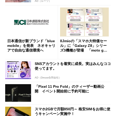
AD（ルーツ）
日本通信が新ブランド「blue
IIJmioの「スマホ大特価セー
mobile」を発表 ネオキャリ
ル」に「Galaxy Z8」シリー
アで自由な通信環境へ
ズ3機種が登場 「moto g37
j」や「OPPO Find X9 Ultr
a」も
SNSアカウントを着実に成長。実はみんなココ
使ってます。
AD（Dreaw合同会社）
「Pixel 11 Pro Fold」のティーザー動画公
開 イベント開始前に予約可能に
スマホ2GBで月額850円～ 格安SIMをお得に使
うキャンペーン実施中！