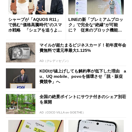
シャープが「AQUOS R11」
LINEの新「プレミアムブロッ
で挑む“価格高騰時代”のスマ
ク」で完全な“絶縁”が可能
ホ戦略 「シェアを追うより
に？ 従来のブロック機能と
も既存ユーザーを大切に」
の決定的な違い
マイルが超たまるビジネスカード！初年度年会
費無料で還元率最大1.125%
AD（クレディセゾン）
KDDIが値上げしても解約率が低下した理由 a
u、UQ mobile、povoを循環させ「脱・販促
費競争」へ
全国の絶景ポイントにサウナ付きのシェア別荘
を展開
AD（COCO VILLA on GOETHE）