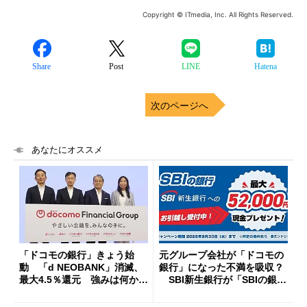
Copyright © ITmedia, Inc. All Rights Reserved.
Share
Post
LINE
Hatena
次のページへ
あなたにオススメ
「ドコモの銀行」きょう始
元グループ会社が「ドコモの
動 「d NEOBANK」消滅、
銀行」になった不満を吸収？
最大4.5％還元 強みは何か解
SBI新生銀行が「SBIの銀
説
行」として最大5.2万円のキャ
ッシュバックキャンペーンを