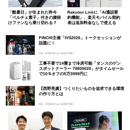
「酷暑日」が生まれた昨今
Rakuten Linkに「AI通話要
「ペルチェ素子」付きの腰掛
約機能」、楽天モバイル契約
けファンなら乗り切れる？
者は追加料金なしで使える
FINCHI主催「IVS2026」トークセッションが
話題に！
AD（FINCHI on GOETHE）
工事不要で14畳まで冷房可能「タンスのゲン
スポットクーラー 79800020」がタイムセール
で10％オフの5万3999円に
【西野亮廣】つくりたいものを追求できる環境
の作り方とは
AD（FINCHI on GOETHE）