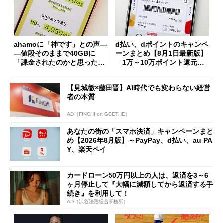
ahamoに「神です」との声―
d払い、dポイントのキャンペ
―値段そのままで40GBに
ーンまとめ【8月1日最新版】
「課金されたのかと思った」
1万～10万ポイント還元の
と戸惑いも
施策がめじろ押し
【見城徹×藤田晋】AI時代でも変わらない経営
者の本質
AD（FINCHI on GOETHE）
あなたの街の「スマホ決済」キャンペーンまと
め【2026年8月版】～PayPay、d払い、au PA
Y、楽天ペイ
カードローン50万円以上の人は、返済を3～6
ヶ月停止して『大幅に減額してから返済する手
続き』を利用して！
AD（渋谷法務総合事務所）