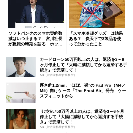
ソフトバンクのスマホ契約数
「スマホ冷却グッズ」は効果
減はいつ止まる？ 宮川社長
ある？ 炎天下で3製品を使
が反転の時期を語る ホッピ
って分かったこと
ング対策は「真剣にやりすぎ
た」
カードローン50万円以上の人は、返済を3～6
ヶ月停止して『大幅に減額してから返済する手
続き』で完済して！
AD（渋谷法務総合事務所）
厚さ約1.2mm、“ほぼ、裸”のiPad Pro（M4／
M5）向けケース「The Frost Air」発売 ケー
スフィニットから
リボ払い50万円以上の人は、返済を3～6ヶ月
停止して『大幅に減額してから返済する手続
き』で完済して！
AD（渋谷法務総合事務所）