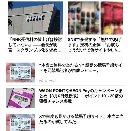
「NHK受信料の値上げは検討
SNSで多発する「無料であげ
していない」――会長が明
ます」投稿の正体 “お涙ち
言 スクランブル化を求める
ょうだい”で偽サイトやLINE
声絶えず
へ誘導するカラクリ
"本当に無料で当たる？" 話題の競馬予想サイ
トを元競馬記者が自腹レビュー。
AD（ルーツ）
WAON POINTやAEON Payのキャンペーンま
とめ【8月6日最新版】 ポイント10～20倍の
獲得チャンス多数
Xで何度も見かける競馬予想サイト、本当に当
たるのか試してみた。