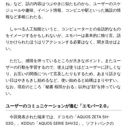
ね」など、話の内容はつぶやきに似たものから、ユーザーのスケ
ジュールや趣味、イベント情報、コンビニや駅といった施設の情
報など多岐にわたる。
しゃべる人工知能というと、コンピューターとの会話的なもの
をイメージするかもしれないが、エモパーは基本的に独り言。語
りかけられたほうはリアクションする必要はなく、聞き流せばよ
い。
ただし、感情を伴っているところが大きなポイント。またユー
ザーの行動を学習するので、使えば使うほどユーザーに詳しくな
り、お互いの関係について言及したりもするため、あまり話さな
い日はやきもきし始めるなど、使い始めると結構はまりやすい。
なお、現在のところ「秘書 桜田かおる」以外は“顔”を持っていな
い。
ユーザーのコミュニケーションが進む「エモパー2.0」
今回発表された端末では、ドコモの「AQUOS ZETA SH-
03G」、KDDIの「AQUOS SERIE SHV32」、ソフトバンクの