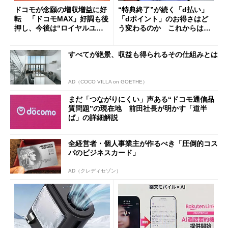
ドコモが念願の増収増益に好
“特典終了”が続く「d払い」
転 「ドコモMAX」好調も後
「dポイント」のお得さはど
押し、今後は“ロイヤルユー
う変わるのか これからは
ザー”を重視
「dカード」の利用が得策？
すべてが絶景、収益も得られるその仕組みとは
AD（COCO VILLA on GOETHE）
まだ「つながりにくい」声ある“ドコモ通信品
質問題”の現在地 前田社長が明かす「道半
ば」の詳細解説
全経営者・個人事業主が作るべき「圧倒的コス
パのビジネスカード」
AD（クレディセゾン）