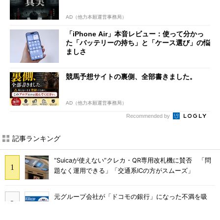
AD（他力本願運営事務局）
「iPhone Air」本音レビュー：使って分かっ
た「バッテリーの持ち」と「ケース選び」の悩
ましさ
競馬予想サイトの裏側、全部書きました。
AD（他力本願運営事務局）
Recommended by
記事ランキング
“Suicaが使えない”クレカ・QR専用改札機に賛否 「問
題なく運用できる」「交通系ICの方がスムーズ」
元グループ会社が「ドコモの銀行」になった不満を吸
収？ SBI新生銀行が「SBIの銀行」として最大5.2万円
のキャッシュバックキャンペーンを開催