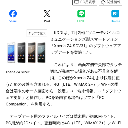
PC用表示
関連情報
Share
Post
LINE
Hatena
KDDIは、7月2日にソニーモバイルコ
ミュニケーションズ製スマートフォン
「Xperia Z4 SOV31」のソフトウェアア
ップデートを実施した。
これにより、画面左側中央部でタッチ
切れが発生する場合がある不具合を解
Xperia Z4 SOV31
消。このほかXperia Z4をより快適に使
うための改善も含まれる。4G（LTE、WiMAX 2+）／Wi-Fiの場
合は端末のホーム画面から「設定」→「端末情報」→「ソフトウ
ェア更新」と操作し、PCを経由する場合はソフト「PC
Companion」を利用する。
アップデート用のファイルサイズは端末用が約60Mバイト、
PC用が約2Gバイト。更新時間は4G（LTE、WiMAX 2+）／Wi-Fi