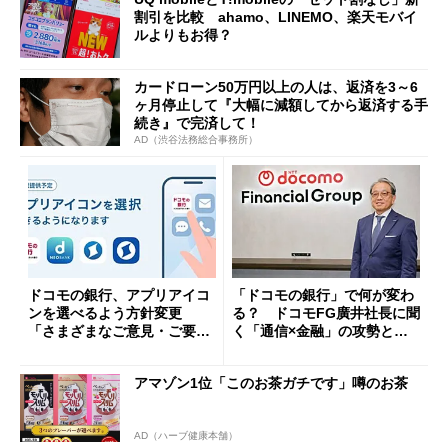
割引を比較 ahamo、LINEMO、楽天モバイ
ルよりもお得？
カードローン50万円以上の人は、返済を3～6
ヶ月停止して『大幅に減額してから返済する手
続き』で完済して！
AD（渋谷法務総合事務所）
ドコモの銀行、アプリアイコ
「ドコモの銀行」で何が変わ
ンを選べるよう方針変更
る？ ドコモFG廣井社長に聞
「さまざまなご意見・ご要望
く「通信×金融」の攻勢とグ
を踏まえ」
ループ戦略
アマゾン1位「このお茶ガチです」噂のお茶
AD（ハーブ健康本舗）