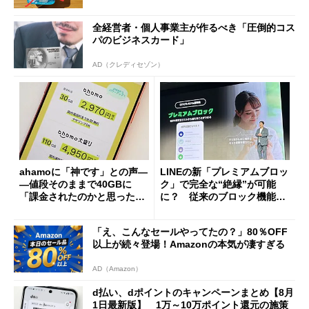
全経営者・個人事業主が作るべき「圧倒的コス
パのビジネスカード」
AD（クレディセゾン）
ahamoに「神です」との声―
LINEの新「プレミアムブロッ
―値段そのままで40GBに
ク」で完全な“絶縁”が可能
「課金されたのかと思った」
に？ 従来のブロック機能と
と戸惑いも
の決定的な違い
「え、こんなセールやってたの？」80％OFF
以上が続々登場！Amazonの本気が凄すぎる
AD（Amazon）
d払い、dポイントのキャンペーンまとめ【8月
1日最新版】 1万～10万ポイント還元の施策