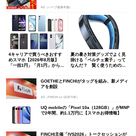
AD（ハーブ健康本舗）
4キャリアで買うべきおすす
夏の暑さ対策グッズでよく見
めスマホ【2026年8月版】
掛ける「ペルチェ素子」って
「一括1円」「月1円」からお
なんだ？ 賢く使うための注
得なiPhone／Pixel／Galaxy
意点も
まで
GOETHEとFINCHIがタッグを組み、新メディ
アを創設
AD（FINCHI on GOETHE）
UQ mobileの「Pixel 10a（128GB）」がMNP
で2年間、約1.1万円に【スマホお得情報】
FINCHI主催「IVS2026」トークセッションが