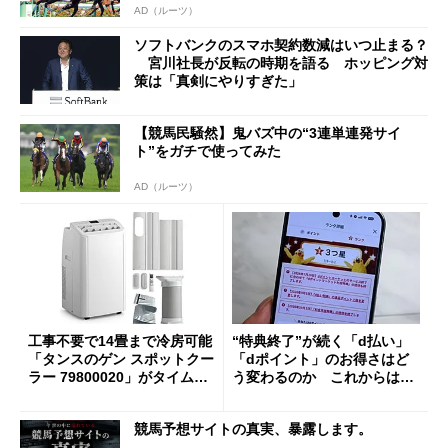
AD（ルーツ）
ソフトバンクのスマホ契約数減はいつ止まる？
宮川社長が反転の時期を語る ホッピング対
策は「真剣にやりすぎた」
【競馬民騒然】鬼バズ中の“3連単連発サイ
ト”をガチで使ってみた
AD（ルーツ）
工事不要で14畳まで冷房可能
“特典終了”が続く「d払い」
「タンスのゲン スポットクー
「dポイント」のお得さはど
ラー 79800020」がタイムセ
う変わるのか これからは
ールで10％オフの5万3999円
「dカード」の利用が得策？
に
競馬予想サイトの真実、暴露します。