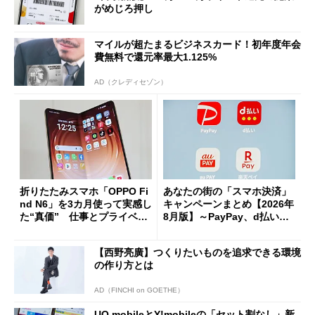
がめじろ押し
マイルが超たまるビジネスカード！初年度年会
費無料で還元率最大1.125%
AD（クレディセゾン）
折りたたみスマホ「OPPO Fi
あなたの街の「スマホ決済」
nd N6」を3カ月使って実感し
キャンペーンまとめ【2026年
た“真価” 仕事とプライベー
8月版】～PayPay、d払い、a
トで大活躍
u PAY、楽天ペイ
【西野亮廣】つくりたいものを追求できる環境
の作り方とは
AD（FINCHI on GOETHE）
UQ mobileとY!mobileの「セット割なし」新