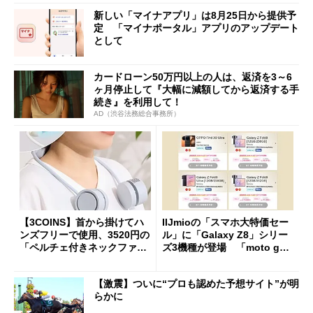
新しい「マイナアプリ」は8月25日から提供予
定 「マイナポータル」アプリのアップデート
として
カードローン50万円以上の人は、返済を3～6
ヶ月停止して『大幅に減額してから返済する手
続き』を利用して！
AD（渋谷法務総合事務所）
【3COINS】首から掛けてハ
IIJmioの「スマホ大特価セー
ンズフリーで使用、3520円の
ル」に「Galaxy Z8」シリー
「ペルチェ付きネックファ
ズ3機種が登場 「moto g37
ン」
j」や「OPPO Find X9 Ultr
a」も
【激震】ついに“プロも認めた予想サイト”が明
らかに