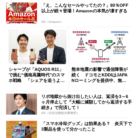
「え、こんなセールやってたの？」80％OFF
以上が続々登場！Amazonの本気が凄すぎる
AD（Amazon）
シャープが「AQUOS R11」
熊本地震の影響で通信障害が
で挑む“価格高騰時代”のスマ
続く ドコモとKDDIはJAPA
ホ戦略 「シェアを追うより
Nローミングを提供中、無料
も既存ユーザーを大切に」
Wi-Fi「00000JAPAN」も開
放
リボ地獄から抜け出したい人は、返済を3～6
ヶ月停止して『大幅に減額してから返済する手
続き』で完済して！
AD（渋谷法務総合事務所）
「スマホ冷却グッズ」は効果ある？ 炎天下で
3製品を使って分かったこと