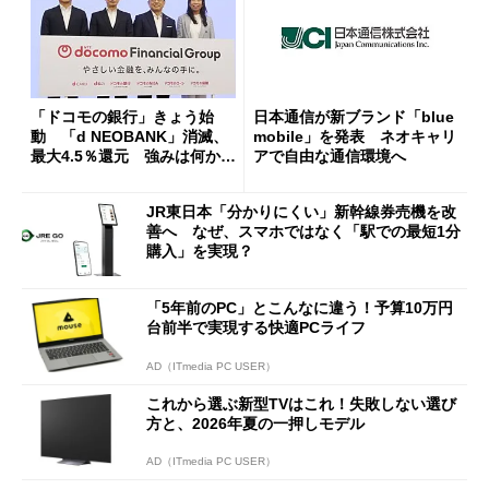
「ドコモの銀行」きょう始
日本通信が新ブランド「blue
動 「d NEOBANK」消滅、
mobile」を発表 ネオキャリ
最大4.5％還元 強みは何か解
アで自由な通信環境へ
説
JR東日本「分かりにくい」新幹線券売機を改
善へ なぜ、スマホではなく「駅での最短1分
購入」を実現？
「5年前のPC」とこんなに違う！予算10万円
台前半で実現する快適PCライフ
AD（ITmedia PC USER）
これから選ぶ新型TVはこれ！失敗しない選び
方と、2026年夏の一押しモデル
AD（ITmedia PC USER）