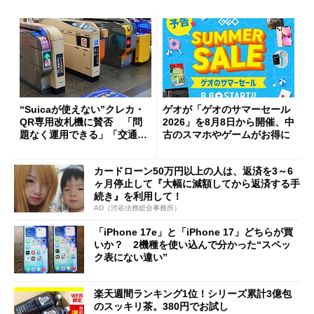
“Suicaが使えない”クレカ・
ゲオが「ゲオのサマーセール
QR専用改札機に賛否 「問
2026」を8月8日から開催、中
題なく運用できる」「交通系I
古のスマホやゲームがお得に
Cの方がスムーズ」
カードローン50万円以上の人は、返済を3～6
ヶ月停止して『大幅に減額してから返済する手
続き』を利用して！
AD（渋谷法務総合事務所）
「iPhone 17e」と「iPhone 17」どちらが買
いか？ 2機種を使い込んで分かった“スペッ
ク表にない違い”
楽天週間ランキング1位！シリーズ累計3億包
のスッキリ茶。380円でお試し