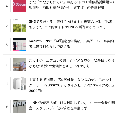
まだ「つながりにくい」声ある“ドコモ通信品質問題”の
現在地 前田社長が明かす「道半ば」の詳細解説
SNSで多発する「無料であげます」投稿の正体 “お涙
ちょうだい”で偽サイトやLINEへ誘導するカラクリ
Rakuten Linkに「AI通話要約機能」、楽天モバイル契約
者は追加料金なしで使える
スマホの「エアコン冷却」がダメなワケ 猛暑日にやり
がちな“水没”の危険性と正しい冷やし方
工事不要で14畳まで冷房可能「タンスのゲン スポット
クーラー 79800020」がタイムセールで10％オフの5万
3999円に
「NHK受信料の値上げは検討していない」――会長が明
言 スクランブル化を求める声絶えず