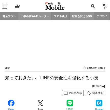
料金プラン
工事不要Wi-Fiルーター
スマホ決済
世界を変える5G
デジモノ
連載
2015年11月10日
知っておきたい、LINEの安全性を強化する小技
[ITmedia]
PC用表示
関連情報
Share
Post
LINE
Hatena