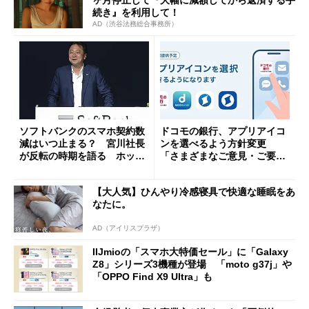
続き』を利用して！
AD（渋谷法務総合事務所）
ソフトバンクのスマホ契約数
ドコモの銀行、アプリアイコ
減はいつ止まる？ 宮川社長
ンを選べるよう方針変更
が反転の時期を語る ホッピ
「さまざまなご意見・ご要望
ング対策は「真剣にやりすぎ
を踏まえ」
た」
【大人気】ひんやり冷感寝具で快適な睡眠をあ
なたに。
AD（アイリスプラザ）
IIJmioの「スマホ大特価セール」に「Galaxy
Z8」シリーズ3機種が登場 「moto g37j」や
「OPPO Find X9 Ultra」も