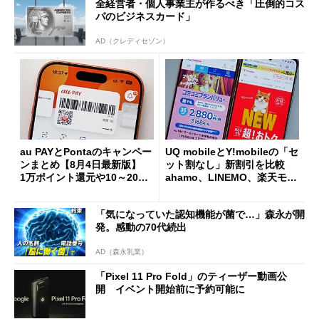
全経営者・個人事業主が作るべき「圧倒的コス
パのビジネスカード」
AD（クレディセゾン）
au PAYとPontaのキャンペー
UQ mobileとY!mobileの「セ
ンまとめ【8月4日最新版】
ット割なし」新割引を比較
1万ポイント還元や10～20％
ahamo、LINEMO、楽天モバ
還元あり
イルよりもお得？
「気になっていた認知機能が菌で…」森永が開
発。感動の70代続出
AD（森永乳業）
「Pixel 11 Pro Fold」のティーザー動画公
開 イベント開始前に予約可能に