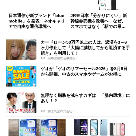
日本通信が新ブランド「blue
JR東日本「分かりにくい」新
mobile」を発表 ネオキャリ
幹線券売機を改善へ なぜ、
アで自由な通信環境へ
スマホではなく「駅での最短
1分購入」を実現？
カードローン50万円以上の人は、返済を3～6
ヶ月停止して『大幅に減額してから返済する手
続き』を利用して！
AD（渋谷法務総合事務所）
ゲオが「ゲオのサマーセール2026」を8月8日
から開催、中古のスマホやゲームがお得に
無理なく脂肪を減らすカギは 「腸内環境」に
あり！？
AD（森永乳業株式会社）