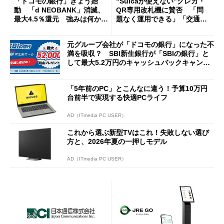
「ドコモの銀行」きょう始
“Suicaが使えない”クレカ・
動 「d NEOBANK」消滅、
QR専用改札機に賛否 「問
最大4.5％還元 強みは何か解
題なく運用できる」「交通系I
説
Cの方がスムーズ」
元グループ会社が「ドコモの銀行」になった不
満を吸収？ SBI新生銀行が「SBIの銀行」と
して最大5.2万円のキャッシュバックキャンペ
ーンを開催
「5年前のPC」とこんなに違う！予算10万円
台前半で実現する快適PCライフ
AD（ITmedia PC USER）
これから選ぶ新型TVはこれ！失敗しない選び
方と、2026年夏の一押しモデル
AD（ITmedia PC USER）