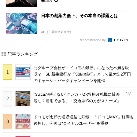
日本の創薬力低下、その本当の課題とは
AD（三菱総合研究所）
Recommended by
記事ランキング
元グループ会社が「ドコモの銀行」になった不満を吸
収？ SBI新生銀行が「SBIの銀行」として最大5.2万円
のキャッシュバックキャンペーンを開催
“Suicaが使えない”クレカ・QR専用改札機に賛否 「問
題なく運用できる」「交通系ICの方がスムーズ」
ドコモが念願の増収増益に好転 「ドコモMAX」好調も
後押し、今後は“ロイヤルユーザー”を重視