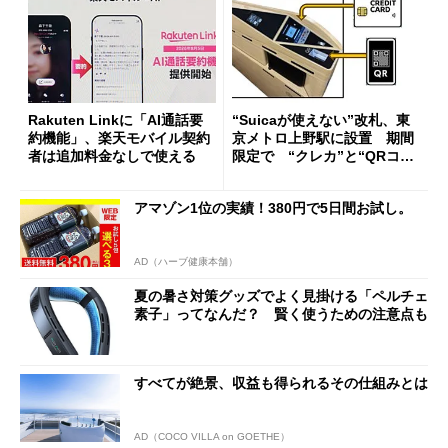
Rakuten Linkに「AI通話要
“Suicaが使えない”改札、東
約機能」、楽天モバイル契約
京メトロ上野駅に設置 期間
者は追加料金なしで使える
限定で “クレカ”と“QRコー
ド”専用
アマゾン1位の実績！380円で5日間お試し。
AD（ハーブ健康本舗）
夏の暑さ対策グッズでよく見掛ける「ペルチェ
素子」ってなんだ？ 賢く使うための注意点も
すべてが絶景、収益も得られるその仕組みとは
AD（COCO VILLA on GOETHE）