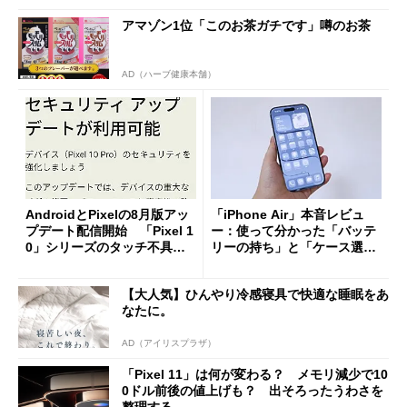
アマゾン1位「このお茶ガチです」噂のお茶
AD（ハーブ健康本舗）
AndroidとPixelの8月版アッ
「iPhone Air」本音レビュ
プデート配信開始 「Pixel 1
ー：使って分かった「バッテ
0」シリーズのタッチ不具合
リーの持ち」と「ケース選
修正やGPU性能改善なども
び」の悩ましさ
【大人気】ひんやり冷感寝具で快適な睡眠をあ
なたに。
AD（アイリスプラザ）
「Pixel 11」は何が変わる？ メモリ減少で10
0ドル前後の値上げも？ 出そろったうわさを
整理する