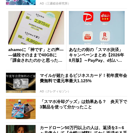
AD（三菱総合研究所）
ahamoに「神です」との声―
あなたの街の「スマホ決済」
―値段そのままで40GBに
キャンペーンまとめ【2026年
「課金されたのかと思った」
8月版】～PayPay、d払い、a
と戸惑いも
u PAY、楽天ペイ
マイルが超たまるビジネスカード！初年度年会
費無料で還元率最大1.125%
AD（クレディセゾン）
「スマホ冷却グッズ」は効果ある？ 炎天下で
3製品を使って分かったこと
カードローン50万円以上の人は、返済を3～6
ヶ月停止して『大幅に減額してから返済する手