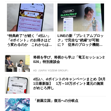
“特典終了”が続く「d払い」
LINEの新「プレミアムブロッ
「dポイント」のお得さはど
ク」で完全な“絶縁”が可能
う変わるのか これからは
に？ 従来のブロック機能と
「dカード」の利用が得策？
の決定的な違い
将棋を学び、将棋から学ぶ「竜王セッション2
026」特別座談会
AD（SAPIX YOZEMI GROUP）
d払い、dポイントのキャンペーンまとめ【8月
1日最新版】 1万～10万ポイント還元の施策
がめじろ押し
「創薬立国」復活への分岐点