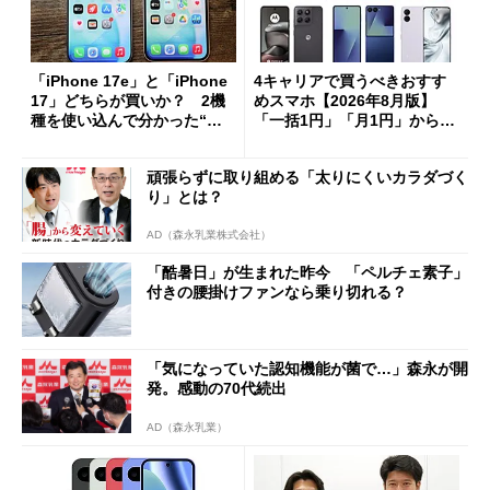
「iPhone 17e」と「iPhone
4キャリアで買うべきおすす
17」どちらが買いか？ 2機
めスマホ【2026年8月版】
種を使い込んで分かった“ス
「一括1円」「月1円」からお
ペック表にない違い”
得なiPhone／Pixel／Galaxy
まで
頑張らずに取り組める「太りにくいカラダづく
り」とは？
AD（森永乳業株式会社）
「酷暑日」が生まれた昨今 「ペルチェ素子」
付きの腰掛けファンなら乗り切れる？
「気になっていた認知機能が菌で…」森永が開
発。感動の70代続出
AD（森永乳業）