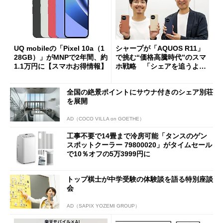
UQ mobileの「Pixel 10a（1
シャープが「AQUOS R11」
28GB）」がMNPで2年間、約
で挑む“価格高騰時代”のスマ
1.1万円に【スマホお得情報】
ホ戦略 「シェアを追うより
も既存ユーザーを大切に」
全国の絶景ポイントにサウナ付きのシェア別荘
を展開
AD（COCO VILLA on GOETHE）
工事不要で14畳まで冷房可能「タンスのゲン
スポットクーラー 79800020」がタイムセール
で10％オフの5万3999円に
トップ棋士が中学受験の体験談を語る特別座談
会
AD（SAPIX YOZEMI GROUP）