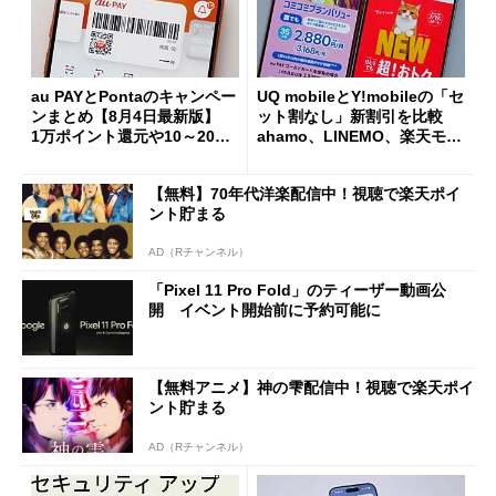
au PAYとPontaのキャンペー
UQ mobileとY!mobileの「セ
ンまとめ【8月4日最新版】
ット割なし」新割引を比較
1万ポイント還元や10～20％
ahamo、LINEMO、楽天モバ
還元あり
イルよりもお得？
【無料】70年代洋楽配信中！視聴で楽天ポイ
ント貯まる
AD（Rチャンネル）
「Pixel 11 Pro Fold」のティーザー動画公
開 イベント開始前に予約可能に
【無料アニメ】神の雫配信中！視聴で楽天ポイ
ント貯まる
AD（Rチャンネル）