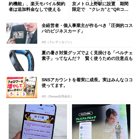
約機能」、楽天モバイル契約
京メトロ上野駅に設置 期間
者は追加料金なしで使える
限定で “クレカ”と“QRコー
ド”専用
全経営者・個人事業主が作るべき「圧倒的コス
パのビジネスカード」
AD（クレディセゾン）
夏の暑さ対策グッズでよく見掛ける「ペルチェ
素子」ってなんだ？ 賢く使うための注意点も
SNSアカウントを着実に成長。実はみんなココ
使ってます。
AD（Dreaw合同会社）