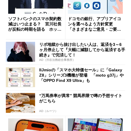
ソフトバンクのスマホ契約数
ドコモの銀行、アプリアイコ
減はいつ止まる？ 宮川社長
ンを選べるよう方針変更
が反転の時期を語る ホッピ
「さまざまなご意見・ご要望
ング対策は「真剣にやりすぎ
を踏まえ」
た」
リボ地獄から抜け出したい人は、返済を3～6
ヶ月停止して『大幅に減額してから返済する手
続き』で完済して！
AD（渋谷法務総合事務所）
IIJmioの「スマホ大特価セール」に「Galaxy
Z8」シリーズ3機種が登場 「moto g37j」や
「OPPO Find X9 Ultra」も
“万馬券率が異常” 競馬界隈で噂の予想サイト
がこちら
AD（ルーツ）