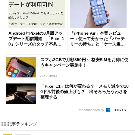
AndroidとPixelの8月版アッ
「iPhone Air」本音レビュ
プデート配信開始 「Pixel 1
ー：使って分かった「バッテ
0」シリーズのタッチ不具合
リーの持ち」と「ケース選
修正やGPU性能改善なども
び」の悩ましさ
スマホ2GBで月額850円～ 格安SIMをお得に使
うキャンペーン実施中！
AD（IIJmio）
「Pixel 11」は何が変わる？ メモリ減少で10
0ドル前後の値上げも？ 出そろったうわさを
整理する
Recommended by
記事ランキング