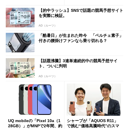
ペック表にない違い”
得なiPhone／Pixel／Galaxy
まで
【的中ラッシュ】SNSで話題の競馬予想サイト
を実際に検証。
AD（ルーツ）
「酷暑日」が生まれた昨今 「ペルチェ素子」
付きの腰掛けファンなら乗り切れる？
【話題沸騰】3連単連続的中の競馬予想サイ
ト、ついに判明
AD（ルーツ）
UQ mobileの「Pixel 10a（1
シャープが「AQUOS R11」
28GB）」がMNPで2年間、約
で挑む“価格高騰時代”のスマ