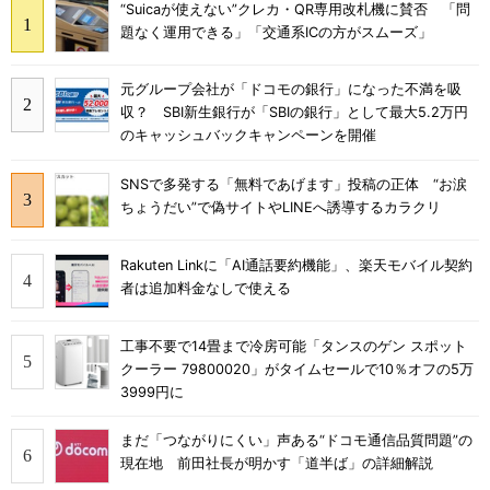
“Suicaが使えない”クレカ・QR専用改札機に賛否 「問
題なく運用できる」「交通系ICの方がスムーズ」
元グループ会社が「ドコモの銀行」になった不満を吸
収？ SBI新生銀行が「SBIの銀行」として最大5.2万円
のキャッシュバックキャンペーンを開催
SNSで多発する「無料であげます」投稿の正体 “お涙
ちょうだい”で偽サイトやLINEへ誘導するカラクリ
Rakuten Linkに「AI通話要約機能」、楽天モバイル契約
者は追加料金なしで使える
工事不要で14畳まで冷房可能「タンスのゲン スポット
クーラー 79800020」がタイムセールで10％オフの5万
3999円に
まだ「つながりにくい」声ある“ドコモ通信品質問題”の
現在地 前田社長が明かす「道半ば」の詳細解説