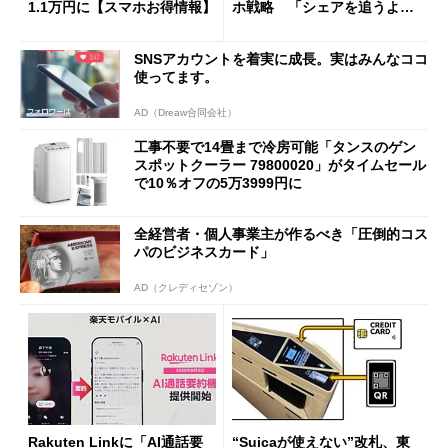
1.1万円に【スマホお得情報】
ホ戦略 「シェアを追うより
も既存ユーザーを大切に」
SNSアカウントを着実に成長。実はみんなココ
使ってます。
AD（Dreaw合同会社）
工事不要で14畳まで冷房可能「タンスのゲン
スポットクーラー 79800020」がタイムセール
で10％オフの5万3999円に
全経営者・個人事業主が作るべき「圧倒的コス
パのビジネスカード」
AD（クレディセゾン）
Rakuten Linkに「AI通話要
“Suicaが使えない”改札、東