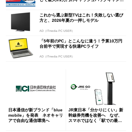
ーンを開催
これから選ぶ新型TVはこれ！失敗しない選び
方と、2026年夏の一押しモデル
AD（ITmedia PC USER）
「5年前のPC」とこんなに違う！予算10万円
台前半で実現する快適PCライフ
AD（ITmedia PC USER）
日本通信が新ブランド「blue
JR東日本「分かりにくい」新
mobile」を発表 ネオキャリ
幹線券売機を改善へ なぜ、
アで自由な通信環境へ
スマホではなく「駅での最短
1分購入」を実現？