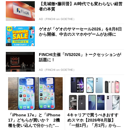
【見城徹×藤田晋】AI時代でも変わらない経営
者の本質
AD（FINCHI on GOETHE）
ゲオが「ゲオのサマーセール2026」を8月8日
から開催、中古のスマホやゲームがお得に
FINCHI主催「IVS2026」トークセッションが
話題に！
AD（FINCHI on GOETHE）
「iPhone 17e」と「iPhone
4キャリアで買うべきおすす
17」どちらが買いか？ 2機
めスマホ【2026年8月版】
種を使い込んで分かった“ス
「一括1円」「月1円」からお