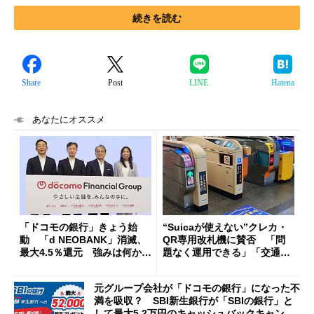
続きを読む
Share
Post
LINE
Hatena
あなたにオススメ
「ドコモの銀行」きょう始
“Suicaが使えない”クレカ・
動 「d NEOBANK」消滅、
QR専用改札機に賛否 「問
最大4.5％還元 強みは何か解
題なく運用できる」「交通系I
説
Cの方がスムーズ」
元グループ会社が「ドコモの銀行」になった不
満を吸収？ SBI新生銀行が「SBIの銀行」と
して最大5.2万円のキャッシュバックキャンペ