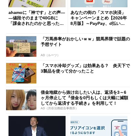
ahamoに「神です」との声―
あなたの街の「スマホ決済」
―値段そのままで40GBに
キャンペーンまとめ【2026年
「課金されたのかと思った」
8月版】～PayPay、d払い、a
と戸惑いも
u PAY、楽天ペイ
「万馬券率がおかしいｗｗ」競馬界隈で話題の
予想サイト
AD（ルーツ）
「スマホ冷却グッズ」は効果ある？ 炎天下で
3製品を使って分かったこと
借金地獄から抜け出したい人は、返済を3～6
ヶ月停止して『借金を0円もしくは大幅に減額
してから返済する手続き』を利用して！
AD（渋谷法務総合事務所）