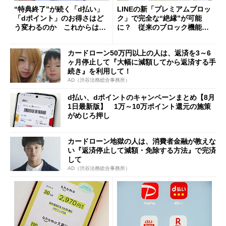
“特典終了”が続く「d払い」
LINEの新「プレミアムブロッ
「dポイント」のお得さはど
ク」で完全な“絶縁”が可能
う変わるのか これからは
に？ 従来のブロック機能と
「dカード」の利用が得策？
の決定的な違い
カードローン50万円以上の人は、返済を3～6
ヶ月停止して『大幅に減額してから返済する手
続き』を利用して！
AD（渋谷法務総合事務所）
d払い、dポイントのキャンペーンまとめ【8月
1日最新版】 1万～10万ポイント還元の施策
がめじろ押し
カードローン地獄の人は、消費者金融が教えな
い『返済停止して減額・免除する方法』で完済
して
AD（渋谷法務総合事務所）