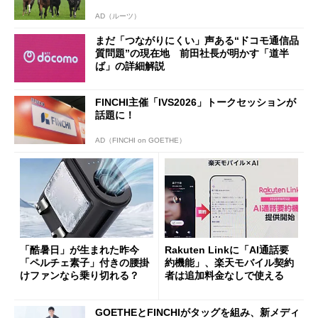
AD（ルーツ）
まだ「つながりにくい」声ある“ドコモ通信品
質問題”の現在地 前田社長が明かす「道半
ば」の詳細解説
FINCHI主催「IVS2026」トークセッションが
話題に！
AD（FINCHI on GOETHE）
「酷暑日」が生まれた昨今
Rakuten Linkに「AI通話要
「ペルチェ素子」付きの腰掛
約機能」、楽天モバイル契約
けファンなら乗り切れる？
者は追加料金なしで使える
GOETHEとFINCHIがタッグを組み、新メディ