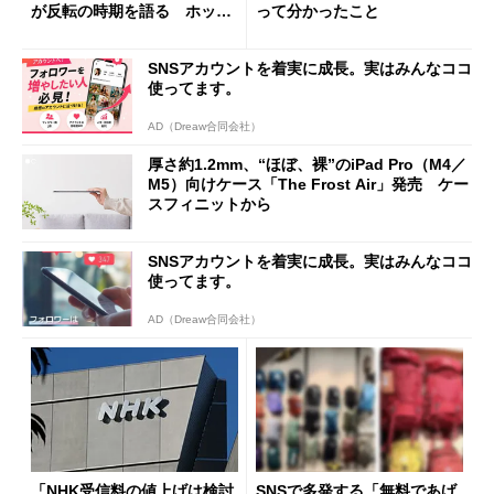
が反転の時期を語る ホッピ
って分かったこと
ング対策は「真剣にやりすぎ
た」
SNSアカウントを着実に成長。実はみんなココ
使ってます。
AD（Dreaw合同会社）
厚さ約1.2mm、“ほぼ、裸”のiPad Pro（M4／
M5）向けケース「The Frost Air」発売 ケー
スフィニットから
SNSアカウントを着実に成長。実はみんなココ
使ってます。
AD（Dreaw合同会社）
「NHK受信料の値上げは検討
SNSで多発する「無料であげ