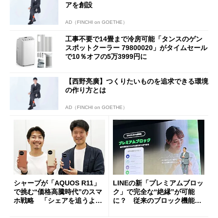
アを創設
AD（FINCHI on GOETHE）
工事不要で14畳まで冷房可能「タンスのゲン
スポットクーラー 79800020」がタイムセール
で10％オフの5万3999円に
【西野亮廣】つくりたいものを追求できる環境
の作り方とは
AD（FINCHI on GOETHE）
シャープが「AQUOS R11」
LINEの新「プレミアムブロッ
で挑む“価格高騰時代”のスマ
ク」で完全な“絶縁”が可能
ホ戦略 「シェアを追うより
に？ 従来のブロック機能と
も既存ユーザーを大切に」
の決定的な違い