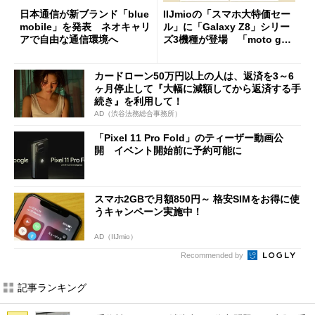
日本通信が新ブランド「blue
IIJmioの「スマホ大特価セー
mobile」を発表 ネオキャリ
ル」に「Galaxy Z8」シリー
アで自由な通信環境へ
ズ3機種が登場 「moto g37
j」や「OPPO Find X9 Ultr
a」も
カードローン50万円以上の人は、返済を3～6
ヶ月停止して『大幅に減額してから返済する手
続き』を利用して！
AD（渋谷法務総合事務所）
「Pixel 11 Pro Fold」のティーザー動画公
開 イベント開始前に予約可能に
スマホ2GBで月額850円～ 格安SIMをお得に使
うキャンペーン実施中！
AD（IIJmio）
Recommended by
記事ランキング