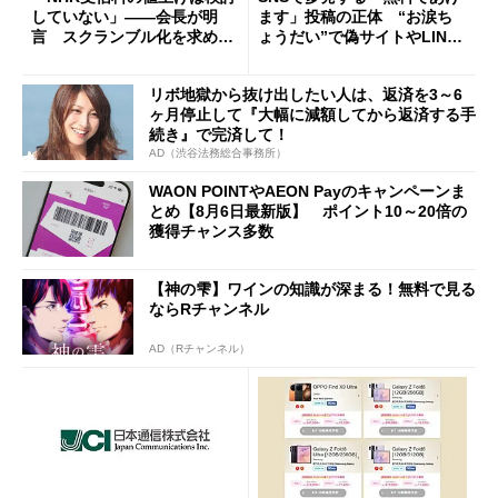
していない」――会長が明
ます」投稿の正体 “お涙ち
言 スクランブル化を求める
ょうだい”で偽サイトやLINE
声絶えず
へ誘導するカラクリ
リボ地獄から抜け出したい人は、返済を3～6
ヶ月停止して『大幅に減額してから返済する手
続き』で完済して！
AD（渋谷法務総合事務所）
WAON POINTやAEON Payのキャンペーンま
とめ【8月6日最新版】 ポイント10～20倍の
獲得チャンス多数
【神の雫】ワインの知識が深まる！無料で見る
ならRチャンネル
AD（Rチャンネル）