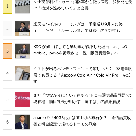
NHK受信料パトカー・消防車から徴収問題、猛反発を受
け「検討を進めていく」と会長
楽天モバイルのローミングは「予定通り9月末に終
了」 ただし「ルーラル限定で継続」の可能性も
KDDIが値上げしても解約率が低下した理由 au、UQ
mobile、povoを循環させ「脱・販促費競争」へ
ミストが出るハンディファンって涼しいの？ 家電量販
店でも買える「Aecooly Cold Air／Cold Air Pro」を試
す
まだ「つながりにくい」声ある“ドコモ通信品質問題”の
現在地 前田社長が明かす「道半ば」の詳細解説
ahamoの「40GB化」は値上げの布石か？ 通信品質改
善と料金設定で揺れるドコモの戦略