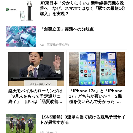
JR東日本「分かりにくい」新幹線券売機を改
善へ なぜ、スマホではなく「駅での最短1分
購入」を実現？
「創薬立国」復活への分岐点
AD（三菱総合研究所）
楽天モバイルのローミングは
「iPhone 17e」と「iPhone
「9月末をもって予定通りに
17」どちらが買いか？ 2機
終了」 狙いは「品質改善」
種を使い込んで分かった“ス
ただし「ルーラル限定で期
ペック表にない違い”
限を切った新契約」の可能性
【SNS騒然】3連単を当て続ける競馬予想サイ
も
トが異常すぎる
AD（ルーツ）