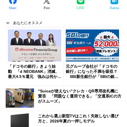
Share
Post
LINE
Hatena
あなたにオススメ
「ドコモの銀行」きょう始
元グループ会社が「ドコモの
動 「d NEOBANK」消滅、
銀行」になった不満を吸収？
最大4.5％還元 強みは何か解
SBI新生銀行が「SBIの銀
説
行」として最大5.2万円のキャ
ッシュバックキャンペーンを
“Suicaが使えない”クレカ・QR専用改札機に
開催
賛否 「問題なく運用できる」「交通系ICの方
がスムーズ」
これから選ぶ新型TVはこれ！失敗しない選び
方と、2026年夏の一押しモデル