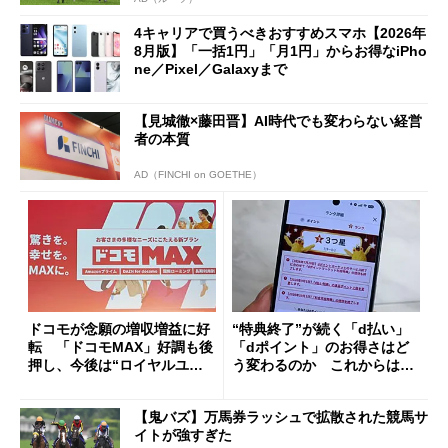
4キャリアで買うべきおすすめスマホ【2026年
8月版】「一括1円」「月1円」からお得なiPho
ne／Pixel／Galaxyまで
【見城徹×藤田晋】AI時代でも変わらない経営
者の本質
AD（FINCHI on GOETHE）
ドコモが念願の増収増益に好
“特典終了”が続く「d払い」
転 「ドコモMAX」好調も後
「dポイント」のお得さはど
押し、今後は“ロイヤルユー
う変わるのか これからは
ザー”を重視
「dカード」の利用が得策？
【鬼バズ】万馬券ラッシュで拡散された競馬サ
イトが強すぎた